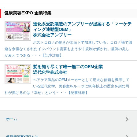
健康美容EXPO 企業特集
進化系受託製造のアンプリーが提案する「マーケテ
ィング連動型OEM」
株式会社アンプリー
ポストコロナの動きが水面下で加速している。コロナ禍で減
速を余儀なくされたインバウンド需要もようやく規制が解かれ、復調の兆し
がみえつつある・・・【記事詳細】
髪を知り尽くす唯一無二のOEM企業
近代化学株式会社
ヘアケア製品のOEMメーカーとして絶大な信頼を獲得して
いる近代化学。美容室をルーツに90年以上の歴史を刻む同
社が掲げるのは「幸せ」という・・・【記事詳細】
ホーム
健康美容EXPOとは