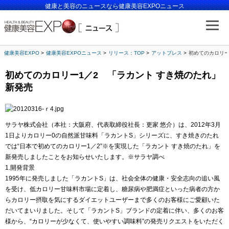
健康と美容のニュースなら健康美容EXPOニュース
健康美容EXPO
健康美容EXPOニュース
リリース：TOP
アットプレス
初めてのカロリー
初めてのカロリー1／2 「ラカント すき焼のたれ」
新発売
サラヤ株式会社（本社：大阪府、代表取締役社長：更家 悠介）は、2012年3月
1日よりカロリー0の自然派甘味料「ラカントS」シリーズに、すき焼きのたれ
では“日本で初めてのカロリー1／2”※を実現した「ラカント すき焼のたれ」を
新発売しましたことをお知らせいたします。※サラヤ調べ
1.開発背景
1995年に発売しました「ラカントS」は、社会全体の健康・安全志向の追い風
を受け、低カロリー甘味料市場に定着し、糖尿病や肥満症といった病者の方か
らカロリー摂取を気にするダイエットユーザーまで多くのお客様にご愛顧いた
だいてまいりました。そして「ラカントS」ブランドの定着に伴い、多くのお客
様から、“カロリーが少なくて、使いやすい調味料”の発売リクエストをいただく