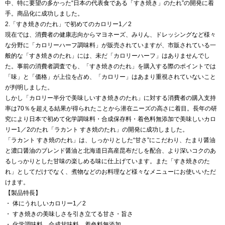
中、特に要望の多かった“日本の代表食である「すき焼き」のたれ”の開発に着
手。商品化に成功しました。
2.「すき焼きのたれ」で初めてのカロリー1／2
現在では、消費者の健康志向からマヨネーズ、みりん、ドレッシングなど様々
な分野に「カロリーハーフ調味料」が販売されていますが、市販されている一
般的な「すき焼きのたれ」には、未だ「カロリーハーフ」はありませんでし
た。事前の消費者調査でも、「すき焼きのたれ」を購入する際のポイントでは
「味」と「価格」が上位を占め、「カロリー」はあまり重視されていないこと
が判明しました。
しかし「カロリー半分で美味しいすき焼きのたれ」に対する消費者の購入支持
率は70％を超える結果が得られたことから潜在ニーズの高さに着目。長年の研
究により日本で初めて化学調味料・合成保存料・着色料無添加で美味しいカロ
リー1／2のたれ「ラカント すき焼のたれ」の開発に成功しました。
「ラカント すき焼のたれ」は、しっかりとした“甘さ”にこだわり、たまり醤油
と濃口醤油のブレンド醤油と北海道日高産昆布だしを配合、より深いコクのあ
るしっかりとした甘味の楽しめる味に仕上げています。また「すき焼きのた
れ」としてだけでなく、煮物などのお料理など様々なメニューにお使いいただ
けます。
【製品特長】
・ 体にうれしいカロリー1／2
・ すき焼きの美味しさを引き立てる甘さ・旨さ
・ 化学調味料、合成甘味料、着色料無添加