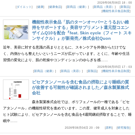
2026年08月06日 18：00
ダイエット
健康
健康食品
新商品（健康）
新商品（美容）
新製品
機能性表示食品制度
機能性表示食品「肌のターンオーバーとうるおい維
持をサポートする」美容サプリメント還元型コエン
ザイムQ10を配合『feat. Skin cycle（フィート スキ
ンサイクル）』が新発売／株式会社Quon
近年、美容に対する意識の高まりとともに、スキンケアを外側からだけでな
く、内側からも整えたいというニーズが広がっています。とくに、年齢や生活
習慣の変化により、肌の乾燥やコンディションのゆらぎを感……
2026年08月05日 17：03
新商品（健康）
新商品（美容）
新製品
機能性表示食品制度
ピセアタンノールを含む食品の摂取により睡眠の質
が改善する可能性が確認されました／森永製菓株式
会社
森永製菓株式会社では、ポリフェノールの一種である「ピセ
アタンノール」の機能性研究を進めています。この度、健常成人を対象とした
ヒト試験により、ピセアタンノールを含む食品を4週間継続摂取することで、睡
眠中……
2026年08月04日 20：09
原料
研究報告