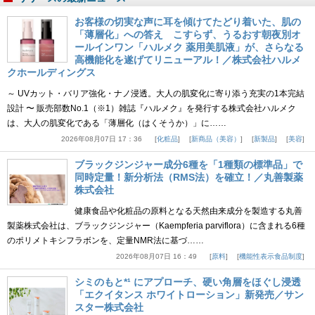
お客様の切実な声に耳を傾けてたどり着いた、肌の
「薄層化」への答え こすらず、うるおす朝夜別オ
ールインワン「ハルメク 薬用美肌液」が、さらなる
高機能化を遂げてリニューアル！／株式会社ハルメ
クホールディングス
～ UVカット・バリア強化・ナノ浸透。大人の肌変化に寄り添う充実の1本完結
設計 〜 販売部数No.1（※1）雑誌『ハルメク』を発行する株式会社ハルメク
は、大人の肌変化である「薄層化（はくそうか）」に……
2026年08月07日 17：36
化粧品
新商品（美容）
新製品
美容
ブラックジンジャー成分6種を「1種類の標準品」で
同時定量！新分析法（RMS法）を確立！／丸善製薬
株式会社
健康食品や化粧品の原料となる天然由来成分を製造する丸善
製薬株式会社は、ブラックジンジャー（Kaempferia parviflora）に含まれる6種
のポリメトキシフラボンを、定量NMR法に基づ……
2026年08月07日 16：49
原料
機能性表示食品制度
シミのもと*¹ にアプローチ、硬い角層をほぐし浸透
「エクイタンス ホワイトローション」新発売／サン
スター株式会社