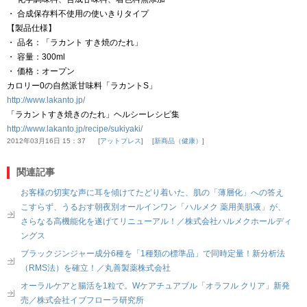
・ 合成保存料不使用の使いきりタイプ
【製品仕様】
・ 品名：「ラカント すき焼のたれ」
・ 容量：300ml
・ 価格：オープン
カロリー0の自然派甘味料「ラカントS」
http://www.lakanto.jp/
「ラカントすき焼きのたれ」ヘルシーレシピ集
http://www.lakanto.jp/recipe/sukiyaki/
2012年03月16日 15：37
アットプレス
新商品（健康）
関連記事
お客様の切実な声に耳を傾けてたどり着いた、肌の「薄層化」への答え
こすらず、うるおす朝夜別オールインワン「ハルメク 薬用美肌液」が、
さらなる高機能化を遂げてリニューアル！／株式会社ハルメクホールディ
ングス
ブラックジンジャー成分6種を「1種類の標準品」で同時定量！新分析法
（RMS法）を確立！／丸善製薬株式会社
オーラルケアと腸活を1粒で。Wケアチュアブル「オラフル クリア」新発
売／株式会社イブフローラ研究所