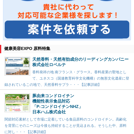
健康美容EXPO 原料特集
天然香料・天然有効成分のリーディングカンパニー
株式会社ロベルテ
香料発祥の地 南フランス・グラース。香料産業の聖地とし
て、ユネスコ（国連教育科学文化機構）の無形文化遺産に登
録されているこの地で、天然香料サプラ・・・【記事詳細】
豚由来コンドロイチン
機能性表示食品対応
「P-コンドロイチンNHZ」
日本ハム株式会社
関節対応素材として市場に定着している食品原料のコンドロイチン。高齢化
を背景にそのニーズは今後も持続することが見込まれる。そうした中、原料
に対し・・・【記事詳細】