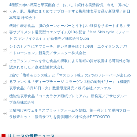
4種類の赤い野菜と果実配合で、おいしく続ける美活習慣。冷え、脚のむ
くみ、肌、脂肪にまとめてアプローチする機能性表示食品が新登場／新日
本製薬 株式会社
機能性表示食品「肌のターンオーバーとうるおい維持をサポートする」美
容サプリメント還元型コエンザイムQ10を配合『feat. Skin cycle（フィー
ト スキンサイクル）』が新発売／株式会社Quon
シミのもと*¹ にアプローチ、硬い角層をほぐし浸透「エクイタンス ホワ
イトローション」新発売／サンスター株式会社
ピセアタンノールを含む食品の摂取により睡眠の質が改善する可能性が確
認されました／森永製菓株式会社
1箱で「葡萄＆カシス味」と「マスカット味」の2つのフレーバーが楽しめ
るファンケル「ディープチャージ コラーゲン 2種の葡萄ゼリー」（機能性
表示食品）8月18日（火）数量限定発売／株式会社ファンケル
機能性表示食品『ココカラケア睡眠プレミアム』 新発売／アサヒグルー
プ食品株式会社
犬猫向けAIウェルネスプラットフォームを始動。第一弾として腸内フロー
ラ検査キット・腸活サプリを提供開始／株式会社PETOKOTO
リリースの最新ニュース