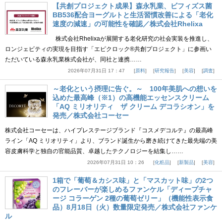
【共創プロジェクト成果】森永乳業、ビフィズス菌
BB536配合ヨーグルトと生活習慣改善による「老化
速度の減速」の可能性を確認／株式会社Rhelixa
株式会社Rhelixaが展開する老化研究の社会実装を推進し、
ロンジェビティの実現を目指す「エピクロック®共創プロジェクト」に参画い
ただいている森永乳業株式会社が、同社と連携……
2026年07月31日 17：47
原料
研究報告
美容
調査
～老化という摂理に告ぐ。～ 100年美肌への想いを
込めた最高峰（※1）の高機能エッセンスクリーム
「AQ ミリオリティ ザ クリーム デコラシオン」を
発売／株式会社コーセー
株式会社コーセーは、ハイプレステージブランド『コスメデコルテ』の最高峰
ライン「AQ ミリオリティ」より、ブランド誕生から磨き続けてきた最先端の美
容皮膚科学と独自の官能品質、卓越したテクノロジーを結集し……
2026年07月31日 10：26
化粧品
新製品
美容
1箱で「葡萄＆カシス味」と「マスカット味」の2つ
のフレーバーが楽しめるファンケル「ディープチャ
ージ コラーゲン 2種の葡萄ゼリー」（機能性表示食
品）8月18日（火）数量限定発売／株式会社ファンケ
ル