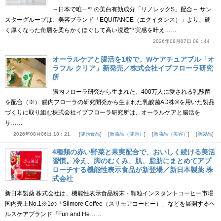
～日本で唯一*² の美白有効成分「リノレックS」配合～ サン
スターグループは、美容ブランド「EQUITANCE（エクイタンス）」より、硬
く厚くなった角層を柔らかくほぐして高い浸透*³ 実感を叶え……
2026年08月07日 09：44
オーラルケアと腸活を1粒で。Wケアチュアブル「オ
ラフル クリア」新発売／株式会社イブフローラ研究
所
腸内フローラ研究から生まれた、400万人に愛される乳酸菌
を配合（※） 腸内フローラの研究開発から生まれた乳酸菌AD株®を用いた製品
づくりに取り組む株式会社イブフローラ研究所は、オーラルケアと腸活を
サ……
2026年08月06日 18：21
健康食品
新商品（健康）
新商品（美容）
新製品
4種類の赤い野菜と果実配合で、おいしく続ける美活
習慣。冷え、脚のむくみ、肌、脂肪にまとめてアプ
ローチする機能性表示食品が新登場／新日本製薬 株
式会社
新日本製薬 株式会社は、機能性表示食品粉末・顆粒インスタントコーヒー市場
国内売上No.1※1の「Slimore Coffee（スリモアコーヒー）」などを展開するヘ
ルスケアブランド『Fun and He……