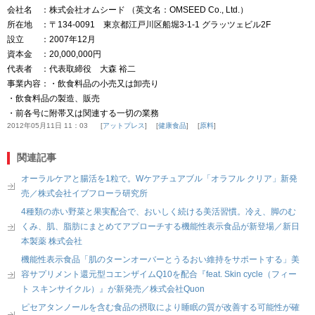
会社名 ：株式会社オムシード （英文名：OMSEED Co., Ltd.）
所在地 ：〒134-0091 東京都江戸川区船堀3-1-1 グラッツェビル2F
設立 ：2007年12月
資本金 ：20,000,000円
代表者 ：代表取締役 大森 裕二
事業内容：・飲食料品の小売又は卸売り
・飲食料品の製造、販売
・前各号に附帯又は関連する一切の業務
2012年05月11日 11：03
アットプレス
健康食品
原料
関連記事
オーラルケアと腸活を1粒で。Wケアチュアブル「オラフル クリア」新発
売／株式会社イブフローラ研究所
4種類の赤い野菜と果実配合で、おいしく続ける美活習慣。冷え、脚のむ
くみ、肌、脂肪にまとめてアプローチする機能性表示食品が新登場／新日
本製薬 株式会社
機能性表示食品「肌のターンオーバーとうるおい維持をサポートする」美
容サプリメント還元型コエンザイムQ10を配合『feat. Skin cycle（フィー
ト スキンサイクル）』が新発売／株式会社Quon
ピセアタンノールを含む食品の摂取により睡眠の質が改善する可能性が確