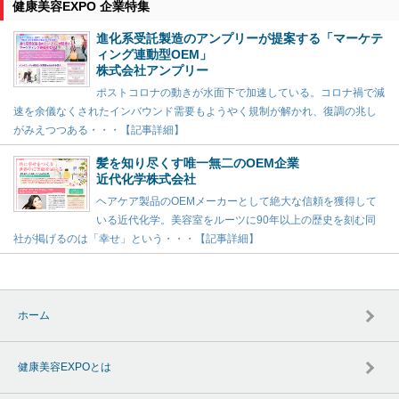
健康美容EXPO 企業特集
進化系受託製造のアンプリーが提案する「マーケテ
ィング連動型OEM」
株式会社アンプリー
ポストコロナの動きが水面下で加速している。コロナ禍で減
速を余儀なくされたインバウンド需要もようやく規制が解かれ、復調の兆し
がみえつつある・・・【記事詳細】
髪を知り尽くす唯一無二のOEM企業
近代化学株式会社
ヘアケア製品のOEMメーカーとして絶大な信頼を獲得して
いる近代化学。美容室をルーツに90年以上の歴史を刻む同
社が掲げるのは「幸せ」という・・・【記事詳細】
ホーム
健康美容EXPOとは