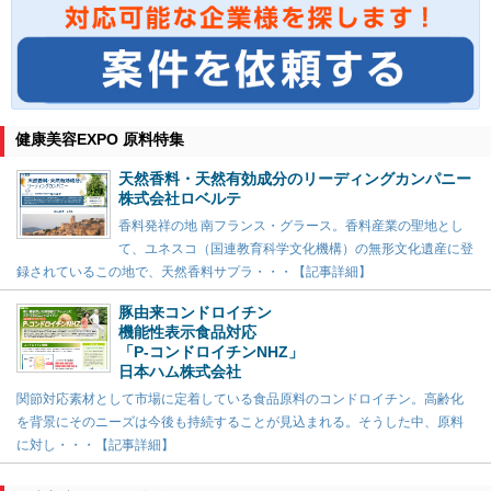
健康美容EXPO 原料特集
天然香料・天然有効成分のリーディングカンパニー
株式会社ロベルテ
香料発祥の地 南フランス・グラース。香料産業の聖地とし
て、ユネスコ（国連教育科学文化機構）の無形文化遺産に登
録されているこの地で、天然香料サプラ・・・【記事詳細】
豚由来コンドロイチン
機能性表示食品対応
「P-コンドロイチンNHZ」
日本ハム株式会社
関節対応素材として市場に定着している食品原料のコンドロイチン。高齢化
を背景にそのニーズは今後も持続することが見込まれる。そうした中、原料
に対し・・・【記事詳細】