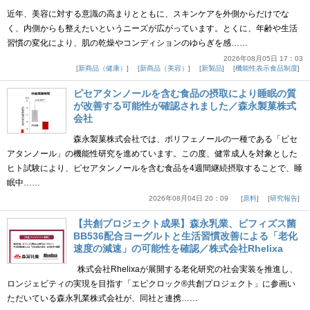
近年、美容に対する意識の高まりとともに、スキンケアを外側からだけでな
く、内側からも整えたいというニーズが広がっています。とくに、年齢や生活
習慣の変化により、肌の乾燥やコンディションのゆらぎを感……
2026年08月05日 17：03
新商品（健康）
新商品（美容）
新製品
機能性表示食品制度
ピセアタンノールを含む食品の摂取により睡眠の質
が改善する可能性が確認されました／森永製菓株式
会社
森永製菓株式会社では、ポリフェノールの一種である「ピセ
アタンノール」の機能性研究を進めています。この度、健常成人を対象とした
ヒト試験により、ピセアタンノールを含む食品を4週間継続摂取することで、睡
眠中……
2026年08月04日 20：09
原料
研究報告
【共創プロジェクト成果】森永乳業、ビフィズス菌
BB536配合ヨーグルトと生活習慣改善による「老化
速度の減速」の可能性を確認／株式会社Rhelixa
株式会社Rhelixaが展開する老化研究の社会実装を推進し、
ロンジェビティの実現を目指す「エピクロック®共創プロジェクト」に参画い
ただいている森永乳業株式会社が、同社と連携……