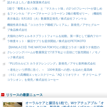
認されました／森永製菓株式会社
1箱で「葡萄＆カシス味」と「マスカット味」の2つのフレーバーが楽しめ
るファンケル「ディープチャージ コラーゲン 2種の葡萄ゼリー」（機能性
表示食品）8月18日（火）数量限定発売／株式会社ファンケル
機能性表示食品『ココカラケア睡眠プレミアム』 新発売／アサヒグルー
プ食品株式会社
犬猫向けAIウェルネスプラットフォームを始動。第一弾として腸内フロー
ラ検査キット・腸活サプリを提供開始／株式会社PETOKOTO
【BANILA CO】THE MATCHA TOKYOとの限定コラボ！抹茶ラテ発想の
クレンジングバームが数量限定で7月下旬より店頭にて販売開始！／モノ
ック株式会社
『PLUSカルピス カラダクレンジング』新発売／アサヒ飲料株式会社
～老化という摂理に告ぐ。～ 100年美肌への想いを込めた最高峰
（※1）の高機能エッセンスクリーム「AQ ミリオリティ ザ クリーム デ
コラシオン」を発売／株式会社コーセー
リリースの最新ニュース
オーラルケアと腸活を1粒で。Wケアチュアブル「オ