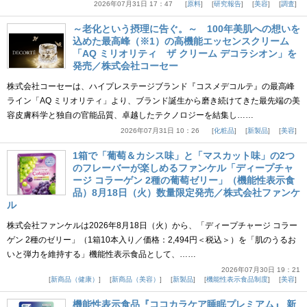
2026年07月31日 17：47
原料
研究報告
美容
調査
～老化という摂理に告ぐ。～ 100年美肌への想いを
込めた最高峰（※1）の高機能エッセンスクリーム
「AQ ミリオリティ ザ クリーム デコラシオン」を
発売／株式会社コーセー
株式会社コーセーは、ハイプレステージブランド『コスメデコルテ』の最高峰
ライン「AQ ミリオリティ」より、ブランド誕生から磨き続けてきた最先端の美
容皮膚科学と独自の官能品質、卓越したテクノロジーを結集し……
2026年07月31日 10：26
化粧品
新製品
美容
1箱で「葡萄＆カシス味」と「マスカット味」の2つ
のフレーバーが楽しめるファンケル「ディープチャ
ージ コラーゲン 2種の葡萄ゼリー」（機能性表示食
品）8月18日（火）数量限定発売／株式会社ファンケ
ル
株式会社ファンケルは2026年8月18日（火）から、「ディープチャージ コラー
ゲン 2種のゼリー」（1箱10本入り／価格：2,494円＜税込＞）を「肌のうるお
いと弾力を維持する」機能性表示食品として、……
2026年07月30日 19：21
新商品（健康）
新商品（美容）
新製品
機能性表示食品制度
美容
機能性表示食品『ココカラケア睡眠プレミアム』 新