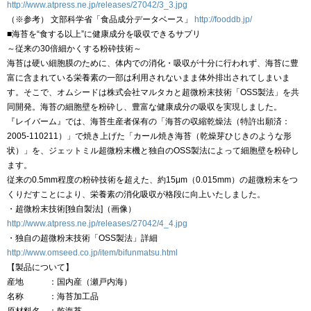
http://www.atpress.ne.jp/releases/27042/3_3.jpg
（※参考） 文部科学省「食品成分データベース」
http://fooddb.jp/
■海苔を“食する以上”に健康成分を吸収できるサプリ
～従来の30倍細かくする粉砕技術～
海苔は硬い細胞膜のために、体内での消化・吸収が十分に行われず、海苔に豊
富に含まれている栄養素の一部は利用されないまま体外排出されてしまいま
す。そこで、オムシードは株式会社マルタカと超微粉末技術「OSS製法」を共
同開発。海苔の細胞壁を粉砕し、豊富な健康成分の吸収を実現しました。
『レイバーム』では、海苔生産者保有の「海苔の収縮乾燥法（特許出願済：
2005-110211）」で焼き上げた「カール焼き海苔（乾燥芽ひじきのような形
状）」を、ジェットミル超微粉末機と独自のOSS製法によって細胞壁を粉砕し
ます。
従来の0.5mm程度の粉砕技術を超えた、約15μm（0.015mm）の超微粉末をつ
くりだすことにより、栄養素の消化吸収が格段に向上いたしました。
・超微粉末技術[独自製法]（画像）
http://www.atpress.ne.jp/releases/27042/4_4.jpg
・独自の超微粉末技術「OSS製法」詳細
http://www.omseed.co.jp/item/bifunmatsu.html
【製品について】
産地 ：国内産（瀬戸内海）
名称 ：海苔加工品