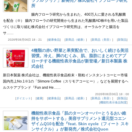
ラフル クリア」新発売／株式会社イブフローラ研究
所
腸内フローラ研究から生まれた、400万人に愛される乳酸菌
を配合（※） 腸内フローラの研究開発から生まれた乳酸菌AD株®を用いた製品
づくりに取り組む株式会社イブフローラ研究所は、オーラルケアと腸活を
サ……
2026年08月06日 18：21
健康食品
新商品（健康）
新商品（美容）
新製品
4種類の赤い野菜と果実配合で、おいしく続ける美活
習慣。冷え、脚のむくみ、肌、脂肪にまとめてアプ
ローチする機能性表示食品が新登場／新日本製薬 株
式会社
新日本製薬 株式会社は、機能性表示食品粉末・顆粒インスタントコーヒー市場
国内売上No.1※1の「Slimore Coffee（スリモアコーヒー）」などを展開するヘ
ルスケアブランド『Fun and He……
2026年08月06日 18：00
ダイエット
健康
健康食品
新商品（健康）
新商品（美容）
新製品
機能性表示食品制度
機能性表示食品「肌のターンオーバーとうるおい維
持をサポートする」美容サプリメント還元型コエン
ザイムQ10を配合『feat. Skin cycle（フィート スキ
ンサイクル）』が新発売／株式会社Quon