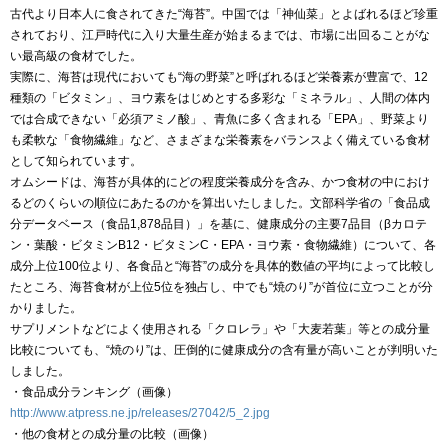
古代より日本人に食されてきた“海苔”。中国では「神仙菜」とよばれるほど珍重
されており、江戸時代に入り大量生産が始まるまでは、市場に出回ることがな
い最高級の食材でした。
実際に、海苔は現代においても“海の野菜”と呼ばれるほど栄養素が豊富で、12
種類の「ビタミン」、ヨウ素をはじめとする多彩な「ミネラル」、人間の体内
では合成できない「必須アミノ酸」、青魚に多く含まれる「EPA」、野菜より
も柔軟な「食物繊維」など、さまざまな栄養素をバランスよく備えている食材
として知られています。
オムシードは、海苔が具体的にどの程度栄養成分を含み、かつ食材の中におけ
るどのくらいの順位にあたるのかを算出いたしました。文部科学省の「食品成
分データベース（食品1,878品目）」を基に、健康成分の主要7品目（βカロテ
ン・葉酸・ビタミンB12・ビタミンC・EPA・ヨウ素・食物繊維）について、各
成分上位100位より、各食品と“海苔”の成分を具体的数値の平均によって比較し
たところ、海苔食材が上位5位を独占し、中でも“焼のり”が首位に立つことが分
かりました。
サプリメントなどによく使用される「クロレラ」や「大麦若葉」等との成分量
比較についても、“焼のり”は、圧倒的に健康成分の含有量が高いことが判明いた
しました。
・食品成分ランキング（画像）
http://www.atpress.ne.jp/releases/27042/5_2.jpg
・他の食材との成分量の比較（画像）