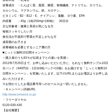
原材料名 ：乾海苔
栄養成分 ：たんぱく質、脂質、糖質、食物繊維、ナトリウム、カリウム、
カルシウム、マグネシウム、鉄、カロテン、
ビタミンC・B2・B12・E、ナイアシン、葉酸、ヨウ素、EPA
内容量 ：45g（1粒250mg×180粒） 30日分
主な対象者：健康と美容が気になる方
毎朝スッキリしたい方
食生活が不規則で野菜が不足しがちな方
成長期のお子さま
栄養補給を必要とするシニア層の方
■じっくり無料10日間キャンペーン
～購入者のうち93％が以前までとの違いを実感～
2012年7月20日まで、お申し込みいただいた方に、もれなく無料サンプル10日
分パック（940円分・1日分6粒パック×10個）をお届けする「じっくり無料10
日間キャンペーン」を実施いたします。以下のURLまたはお電話よりお申し込
みいただけます。
※お預かりしたお電話番号等へのセールスは一切いたしません。
・キャンペーン詳細URL
http://www.omseed.co.jp/
・フリーダイヤル
0120-030-430
【会社概要】