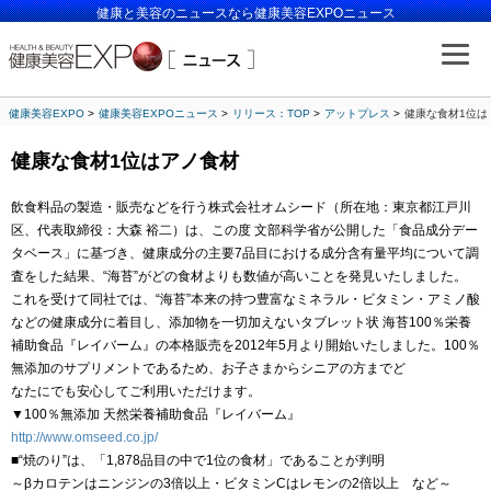
健康と美容のニュースなら健康美容EXPOニュース
健康美容EXPO
健康美容EXPOニュース
リリース：TOP
アットプレス
健康な食材1位は
健康な食材1位はアノ食材
飲食料品の製造・販売などを行う株式会社オムシード（所在地：東京都江戸川
区、代表取締役：大森 裕二）は、この度 文部科学省が公開した「食品成分デー
タベース」に基づき、健康成分の主要7品目における成分含有量平均について調
査をした結果、“海苔”がどの食材よりも数値が高いことを発見いたしました。
これを受けて同社では、“海苔”本来の持つ豊富なミネラル・ビタミン・アミノ酸
などの健康成分に着目し、添加物を一切加えないタブレット状 海苔100％栄養
補助食品『レイバーム』の本格販売を2012年5月より開始いたしました。100％
無添加のサプリメントであるため、お子さまからシニアの方までど
なたにでも安心してご利用いただけます。
▼100％無添加 天然栄養補助食品『レイバーム』
http://www.omseed.co.jp/
■“焼のり”は、「1,878品目の中で1位の食材」であることが判明
～βカロテンはニンジンの3倍以上・ビタミンCはレモンの2倍以上 など～