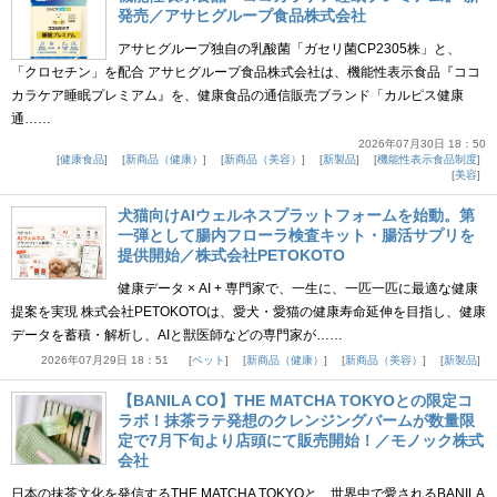
発売／アサヒグループ食品株式会社
アサヒグループ独自の乳酸菌「ガセリ菌CP2305株」と、
「クロセチン」を配合 アサヒグループ食品株式会社は、機能性表示食品『ココ
カラケア睡眠プレミアム』を、健康食品の通信販売ブランド「カルピス健康
通……
2026年07月30日 18：50
健康食品
新商品（健康）
新商品（美容）
新製品
機能性表示食品制度
美容
犬猫向けAIウェルネスプラットフォームを始動。第
一弾として腸内フローラ検査キット・腸活サプリを
提供開始／株式会社PETOKOTO
健康データ × AI + 専門家で、一生に、一匹一匹に最適な健康
提案を実現 株式会社PETOKOTOは、愛犬・愛猫の健康寿命延伸を目指し、健康
データを蓄積・解析し、AIと獣医師などの専門家が……
2026年07月29日 18：51
ペット
新商品（健康）
新商品（美容）
新製品
【BANILA CO】THE MATCHA TOKYOとの限定コ
ラボ！抹茶ラテ発想のクレンジングバームが数量限
定で7月下旬より店頭にて販売開始！／モノック株式
会社
日本の抹茶文化を発信するTHE MATCHA TOKYOと、世界中で愛されるBANILA