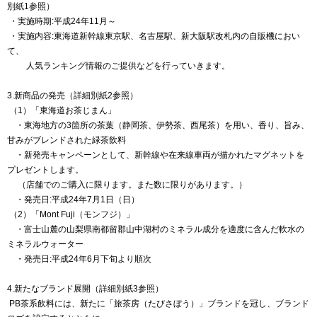
別紙1参照）
・実施時期:平成24年11月～
・実施内容:東海道新幹線東京駅、名古屋駅、新大阪駅改札内の自販機におい
て、
人気ランキング情報のご提供などを行っていきます。
3.新商品の発売（詳細別紙2参照）
（1）「東海道お茶じまん」
・東海地方の3箇所の茶葉（静岡茶、伊勢茶、西尾茶）を用い、香り、旨み、
甘みがブレンドされた緑茶飲料
・新発売キャンペーンとして、新幹線や在来線車両が描かれたマグネットを
プレゼントします。
（店舗でのご購入に限ります。また数に限りがあります。）
・発売日:平成24年7月1日（日）
（2）「Mont Fuji（モンフジ）」
・富士山麓の山梨県南都留郡山中湖村のミネラル成分を適度に含んだ軟水の
ミネラルウォーター
・発売日:平成24年6月下旬より順次
4.新たなブランド展開（詳細別紙3参照）
PB茶系飲料には、新たに「旅茶房（たびさぼう）」ブランドを冠し、ブランド