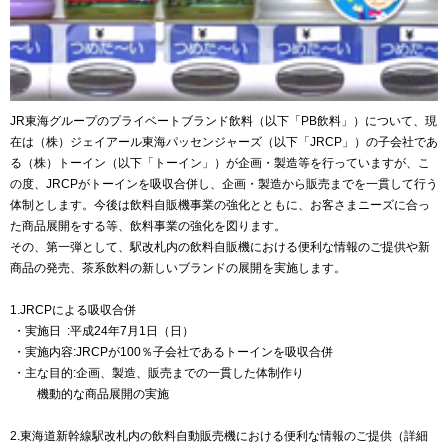
JR東海グループのプライベートブランド飲料（以下「PB飲料」）について、現
在は（株）ジェイアール東海パッセンジャーズ（以下「JRCP」）の子会社であ
る（株）トーイン（以下「トーイン」）が企画・製造等を行っていますが、こ
の度、JRCPがトーインを吸収合併し、企画・製造から販売までを一貫して行う
体制とします。今後は飲料自販機事業の強化とともに、お客さまニーズに合っ
た商品展開をする等、飲料事業の強化を図ります。
その、第一弾として、駅改札内の飲料自販機における便利な情報のご提供や新
商品の発売、茶系飲料の新しいブランドの展開を実施します。
1.JRCPによる吸収合併
・実施日 :平成24年7月1日（日）
・実施内容:JRCPが100％子会社であるトーインを吸収合併
・主な目的:企画、製造、販売までの一貫した体制作り
機動的な商品展開の実施
2.東海道新幹線駅改札内の飲料自動販売機における便利な情報のご提供（詳細