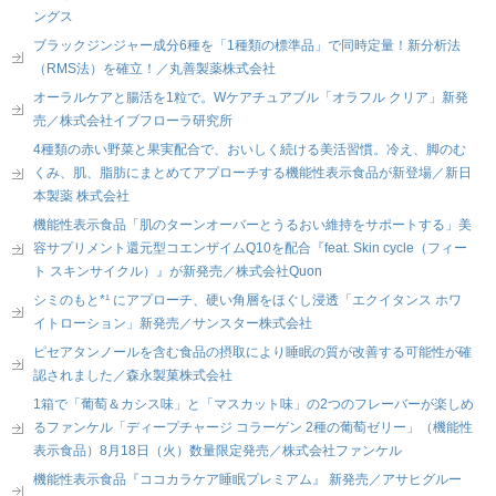
ングス
ブラックジンジャー成分6種を「1種類の標準品」で同時定量！新分析法
（RMS法）を確立！／丸善製薬株式会社
オーラルケアと腸活を1粒で。Wケアチュアブル「オラフル クリア」新発
売／株式会社イブフローラ研究所
4種類の赤い野菜と果実配合で、おいしく続ける美活習慣。冷え、脚のむ
くみ、肌、脂肪にまとめてアプローチする機能性表示食品が新登場／新日
本製薬 株式会社
機能性表示食品「肌のターンオーバーとうるおい維持をサポートする」美
容サプリメント還元型コエンザイムQ10を配合『feat. Skin cycle（フィー
ト スキンサイクル）』が新発売／株式会社Quon
シミのもと*¹ にアプローチ、硬い角層をほぐし浸透「エクイタンス ホワ
イトローション」新発売／サンスター株式会社
ピセアタンノールを含む食品の摂取により睡眠の質が改善する可能性が確
認されました／森永製菓株式会社
1箱で「葡萄＆カシス味」と「マスカット味」の2つのフレーバーが楽しめ
るファンケル「ディープチャージ コラーゲン 2種の葡萄ゼリー」（機能性
表示食品）8月18日（火）数量限定発売／株式会社ファンケル
機能性表示食品『ココカラケア睡眠プレミアム』 新発売／アサヒグルー