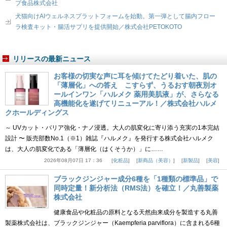
プ食品株式会社
犬猫向けAIウェルネスプラットフォームを始動。第一弾として腸内フロー
ラ検査キット・腸活サプリを提供開始／株式会社PETOKOTO
リリースの最新ニュース
お客様の切実な声に耳を傾けてたどり着いた、肌の
「薄層化」への答え こすらず、うるおす朝夜別オ
ールインワン「ハルメク 薬用美肌液」が、さらなる
高機能化を遂げてリニューアル！／株式会社ハルメ
クホールディングス
～ UVカット・バリア強化・ナノ浸透。大人の肌変化に寄り添う充実の1本完結
設計 〜 販売部数No.1（※1）雑誌『ハルメク』を発行する株式会社ハルメク
は、大人の肌変化である「薄層化（はくそうか）」に……
2026年08月07日 17：36
化粧品
新商品（美容）
新製品
美容
ブラックジンジャー成分6種を「1種類の標準品」で
同時定量！新分析法（RMS法）を確立！／丸善製薬
株式会社
健康食品や化粧品の原料となる天然由来成分を製造する丸善
製薬株式会社は、ブラックジンジャー（Kaempferia parviflora）に含まれる6種