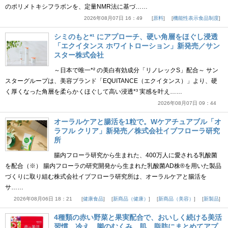
のポリメトキシフラボンを、定量NMR法に基づ……
2026年08月07日 16：49
原料
機能性表示食品制度
シミのもと*¹ にアプローチ、硬い角層をほぐし浸透
「エクイタンス ホワイトローション」新発売／サン
スター株式会社
～日本で唯一*² の美白有効成分「リノレックS」配合～ サン
スターグループは、美容ブランド「EQUITANCE（エクイタンス）」より、硬
く厚くなった角層を柔らかくほぐして高い浸透*³ 実感を叶え……
2026年08月07日 09：44
オーラルケアと腸活を1粒で。Wケアチュアブル「オ
ラフル クリア」新発売／株式会社イブフローラ研究
所
腸内フローラ研究から生まれた、400万人に愛される乳酸菌
を配合（※） 腸内フローラの研究開発から生まれた乳酸菌AD株®を用いた製品
づくりに取り組む株式会社イブフローラ研究所は、オーラルケアと腸活を
サ……
2026年08月06日 18：21
健康食品
新商品（健康）
新商品（美容）
新製品
4種類の赤い野菜と果実配合で、おいしく続ける美活
習慣。冷え、脚のむくみ、肌、脂肪にまとめてアプ