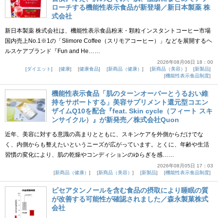
ローチする機能性表示食品が新登場／新日本製薬 株
式会社
新日本製薬 株式会社は、機能性表示食品粉末・顆粒インスタントコーヒー市場
国内売上No.1※1の「Slimore Coffee（スリモアコーヒー）」などを展開するヘ
ルスケアブランド『Fun and He……
2026年08月06日 18：00
ダイエット
健康
健康食品
新商品（健康）
新商品（美容）
新製品
機能性表示食品制度
機能性表示食品「肌のターンオーバーとうるおい維
持をサポートする」美容サプリメント還元型コエン
ザイムQ10を配合『feat. Skin cycle（フィート スキ
ンサイクル）』が新発売／株式会社Quon
近年、美容に対する意識の高まりとともに、スキンケアを外側からだけでな
く、内側からも整えたいというニーズが広がっています。とくに、年齢や生活
習慣の変化により、肌の乾燥やコンディションのゆらぎを感……
2026年08月05日 17：03
新商品（健康）
新商品（美容）
新製品
機能性表示食品制度
ピセアタンノールを含む食品の摂取により睡眠の質
が改善する可能性が確認されました／森永製菓株式
会社