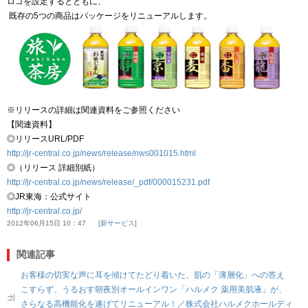
ロゴを設定するとともに、
既存の5つの商品はパッケージをリニューアルします。
※リリースの詳細は関連資料をご参照ください
【関連資料】
◎リリースURL/PDF
http://jr-central.co.jp/news/release/nws001015.html
◎（リリース 詳細別紙）
http://jr-central.co.jp/news/release/_pdf/000015231.pdf
◎JR東海：公式サイト
http://jr-central.co.jp/
2012年06月15日 10：47
新サービス
関連記事
お客様の切実な声に耳を傾けてたどり着いた、肌の「薄層化」への答え
こすらず、うるおす朝夜別オールインワン「ハルメク 薬用美肌液」が、
さらなる高機能化を遂げてリニューアル！／株式会社ハルメクホールディ