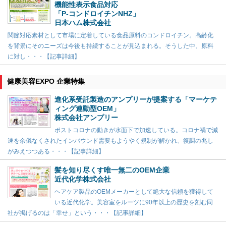
機能性表示食品対応
「P-コンドロイチンNHZ」
日本ハム株式会社
関節対応素材として市場に定着している食品原料のコンドロイチン。高齢化
を背景にそのニーズは今後も持続することが見込まれる。そうした中、原料
に対し・・・【記事詳細】
健康美容EXPO 企業特集
進化系受託製造のアンプリーが提案する「マーケテ
ィング連動型OEM」
株式会社アンプリー
ポストコロナの動きが水面下で加速している。コロナ禍で減
速を余儀なくされたインバウンド需要もようやく規制が解かれ、復調の兆し
がみえつつある・・・【記事詳細】
髪を知り尽くす唯一無二のOEM企業
近代化学株式会社
ヘアケア製品のOEMメーカーとして絶大な信頼を獲得して
いる近代化学。美容室をルーツに90年以上の歴史を刻む同
社が掲げるのは「幸せ」という・・・【記事詳細】