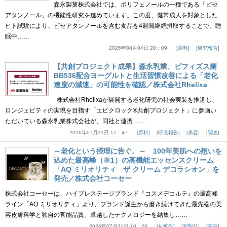
森永製菓株式会社では、ポリフェノールの一種である「ピセ
アタンノール」の機能性研究を進めています。この度、健常成人を対象とした
ヒト試験により、ピセアタンノールを含む食品を4週間継続摂取することで、睡
眠中……
2026年08月04日 20：09
原料
研究報告
【共創プロジェクト成果】森永乳業、ビフィズス菌
BB536配合ヨーグルトと生活習慣改善による「老化
速度の減速」の可能性を確認／株式会社Rhelixa
株式会社Rhelixaが展開する老化研究の社会実装を推進し、
ロンジェビティの実現を目指す「エピクロック®共創プロジェクト」に参画い
ただいている森永乳業株式会社が、同社と連携……
2026年07月31日 17：47
原料
研究報告
美容
調査
～老化という摂理に告ぐ。～ 100年美肌への想いを
込めた最高峰（※1）の高機能エッセンスクリーム
「AQ ミリオリティ ザ クリーム デコラシオン」を
発売／株式会社コーセー
株式会社コーセーは、ハイプレステージブランド『コスメデコルテ』の最高峰
ライン「AQ ミリオリティ」より、ブランド誕生から磨き続けてきた最先端の美
容皮膚科学と独自の官能品質、卓越したテクノロジーを結集し……
2026年07月31日 10：26
化粧品
新製品
美容