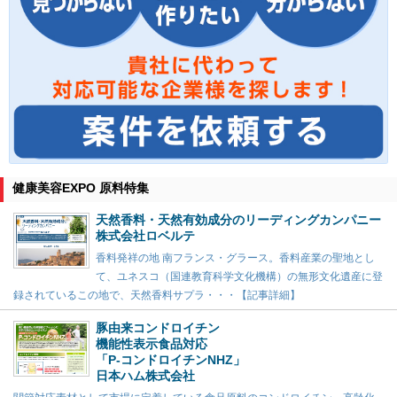
健康美容EXPO 原料特集
天然香料・天然有効成分のリーディングカンパニー
株式会社ロベルテ
香料発祥の地 南フランス・グラース。香料産業の聖地とし
て、ユネスコ（国連教育科学文化機構）の無形文化遺産に登
録されているこの地で、天然香料サプラ・・・【記事詳細】
豚由来コンドロイチン
機能性表示食品対応
「P-コンドロイチンNHZ」
日本ハム株式会社