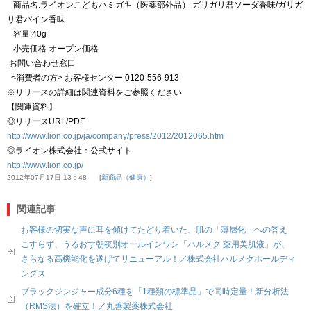
商品名:ライオンこどもハミガキ（医薬部外品） ガリガリ君ソーダ香味/ガリガ
リ君パイン香味
容量:40g
小売価格:オープン価格
お問い合わせ窓口
<消費者の方> お客様センター 0120-556-913
※リリースの詳細は関連資料をご参照ください
【関連資料】
◎リリースURL/PDF
http://www.lion.co.jp/ja/company/press/2012/2012065.htm
◎ライオン株式会社：公式サイト
http://www.lion.co.jp/
2012年07月17日 13：48
新商品（健康）
関連記事
お客様の切実な声に耳を傾けてたどり着いた、肌の「薄層化」への答え
こすらず、うるおす朝夜別オールインワン「ハルメク 薬用美肌液」が、
さらなる高機能化を遂げてリニューアル！／株式会社ハルメクホールディ
ングス
ブラックジンジャー成分6種を「1種類の標準品」で同時定量！新分析法
（RMS法）を確立！／丸善製薬株式会社