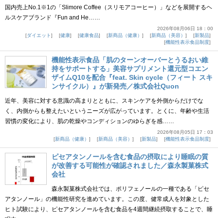
国内売上No.1※1の「Slimore Coffee（スリモアコーヒー）」などを展開するヘ
ルスケアブランド『Fun and He……
2026年08月06日 18：00
ダイエット
健康
健康食品
新商品（健康）
新商品（美容）
新製品
機能性表示食品制度
機能性表示食品「肌のターンオーバーとうるおい維
持をサポートする」美容サプリメント還元型コエン
ザイムQ10を配合『feat. Skin cycle（フィート スキ
ンサイクル）』が新発売／株式会社Quon
近年、美容に対する意識の高まりとともに、スキンケアを外側からだけでな
く、内側からも整えたいというニーズが広がっています。とくに、年齢や生活
習慣の変化により、肌の乾燥やコンディションのゆらぎを感……
2026年08月05日 17：03
新商品（健康）
新商品（美容）
新製品
機能性表示食品制度
ピセアタンノールを含む食品の摂取により睡眠の質
が改善する可能性が確認されました／森永製菓株式
会社
森永製菓株式会社では、ポリフェノールの一種である「ピセ
アタンノール」の機能性研究を進めています。この度、健常成人を対象とした
ヒト試験により、ピセアタンノールを含む食品を4週間継続摂取することで、睡