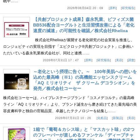
眠中……
2026年08月04日 20：09
原料
研究報告
【共創プロジェクト成果】森永乳業、ビフィズス菌
BB536配合ヨーグルトと生活習慣改善による「老化
速度の減速」の可能性を確認／株式会社Rhelixa
株式会社Rhelixaが展開する老化研究の社会実装を推進し、
ロンジェビティの実現を目指す「エピクロック®共創プロジェクト」に参画い
ただいている森永乳業株式会社が、同社と連携……
2026年07月31日 17：47
原料
研究報告
美容
調査
～老化という摂理に告ぐ。～ 100年美肌への想いを
込めた最高峰（※1）の高機能エッセンスクリーム
「AQ ミリオリティ ザ クリーム デコラシオン」を
発売／株式会社コーセー
株式会社コーセーは、ハイプレステージブランド『コスメデコルテ』の最高峰
ライン「AQ ミリオリティ」より、ブランド誕生から磨き続けてきた最先端の美
容皮膚科学と独自の官能品質、卓越したテクノロジーを結集し……
2026年07月31日 10：26
化粧品
新製品
美容
1箱で「葡萄＆カシス味」と「マスカット味」の2つ
のフレーバーが楽しめるファンケル「ディープチャ