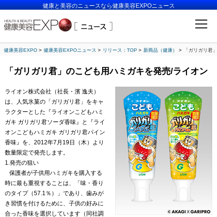
健康と美容のニュースなら健康美容EXPOニュース
健康美容EXPO
健康美容EXPOニュース
リリース：TOP
新商品（健康）
「ガリガリ君」
「ガリガリ君」のこども用ハミガキを発売/ライオン
ライオン株式会社（社長・濱 逸夫）
は、人気氷菓の「ガリガリ君」をキャ
ラクターとした『ライオンこどもハミ
ガキ ガリガリ君ソーダ香味』と『ライ
オンこどもハミガキ ガリガリ君パイン
香味』を、2012年7月19日（木）より
数量限定で発売します。
1.発売の狙い
保護者が子供用ハミガキを購入する
時に最も重視することは、「味・香り
のタイプ（57.1％）」であり、歯みが
き習慣を付けるために、子供の好みに
合った香味を選択しています（同社調