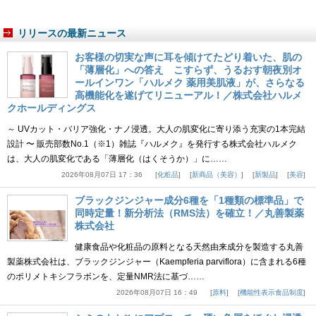
リリースの最新ニュース
お客様の切実な声に耳を傾けてたどり着いた、肌の
「薄層化」への答え こすらず、うるおす朝夜別オ
ールインワン「ハルメク 薬用美肌液」が、さらなる
高機能化を遂げてリニューアル！／株式会社ハルメ
クホールディングス
～ UVカット・バリア強化・ナノ浸透。大人の肌変化に寄り添う充実の1本完結
設計 〜 販売部数No.1（※1）雑誌『ハルメク』を発行する株式会社ハルメク
は、大人の肌変化である「薄層化（はくそうか）」に……
2026年08月07日 17：36
化粧品
新商品（美容）
新製品
美容
ブラックジンジャー成分6種を「1種類の標準品」で
同時定量！新分析法（RMS法）を確立！／丸善製薬
株式会社
健康食品や化粧品の原料となる天然由来成分を製造する丸善
製薬株式会社は、ブラックジンジャー（Kaempferia parviflora）に含まれる6種
のポリメトキシフラボンを、定量NMR法に基づ……
2026年08月07日 16：49
原料
機能性表示食品制度