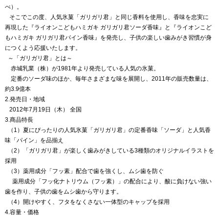
べ）。
そこでこの度、人気氷菓「ガリガリ君」と同じ香料を使用し、香味を忠実に
再現した『ライオンこどもハミガキ ガリガリ君ソーダ香味』と『ライオンこど
もハミガキ ガリガリ君パイン香味』を発売し、子供の楽しい歯みがき習慣が身
につくよう応援いたします。
～「ガリガリ君」とは～
赤城乳業（株）が1981年より発売している人気の氷菓。
定番のソーダ味のほか、毎年さまざまな味を展開し、2011年の販売数量は、
約3.9億本
2.発売日・地域
2012年7月19日（木） 全国
3.商品特長
（1）夏にぴったりの人気氷菓「ガリガリ君」の定番香味「ソーダ」と人気香
味「パイン」を品揃え
（2）「ガリガリ君」が楽しく歯みがきしている3種類のオリジナルイラストを
採用
（3）薬用成分「フッ素」配合で歯を強くし、ムシ歯を防ぐ
薬用成分「フッ化ナトリウム（フッ素）」の配合により、酸に負けない強い
歯を作り、子供の歯をムシ歯から守ります。
（4）開けやすく、フタをなくさない一体型のキャップを採用
4.容量・価格