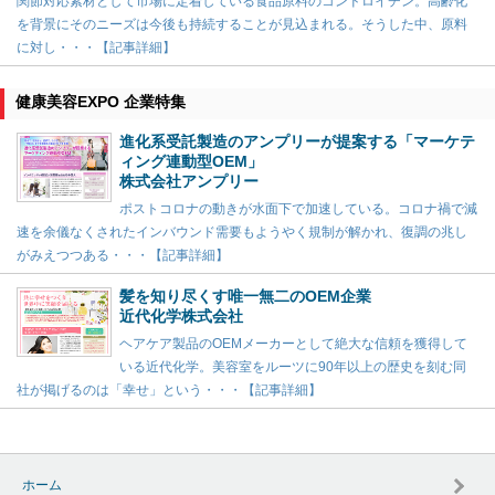
関節対応素材として市場に定着している食品原料のコンドロイチン。高齢化
を背景にそのニーズは今後も持続することが見込まれる。そうした中、原料
に対し・・・【記事詳細】
健康美容EXPO 企業特集
進化系受託製造のアンプリーが提案する「マーケテ
ィング連動型OEM」
株式会社アンプリー
ポストコロナの動きが水面下で加速している。コロナ禍で減
速を余儀なくされたインバウンド需要もようやく規制が解かれ、復調の兆し
がみえつつある・・・【記事詳細】
髪を知り尽くす唯一無二のOEM企業
近代化学株式会社
ヘアケア製品のOEMメーカーとして絶大な信頼を獲得して
いる近代化学。美容室をルーツに90年以上の歴史を刻む同
社が掲げるのは「幸せ」という・・・【記事詳細】
ホーム