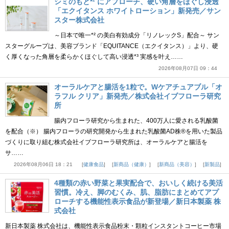
シミのもと*¹ にアプローチ、硬い角層をほぐし浸透
「エクイタンス ホワイトローション」新発売／サン
スター株式会社
～日本で唯一*² の美白有効成分「リノレックS」配合～ サン
スターグループは、美容ブランド「EQUITANCE（エクイタンス）」より、硬
く厚くなった角層を柔らかくほぐして高い浸透*³ 実感を叶え……
2026年08月07日 09：44
オーラルケアと腸活を1粒で。Wケアチュアブル「オ
ラフル クリア」新発売／株式会社イブフローラ研究
所
腸内フローラ研究から生まれた、400万人に愛される乳酸菌
を配合（※） 腸内フローラの研究開発から生まれた乳酸菌AD株®を用いた製品
づくりに取り組む株式会社イブフローラ研究所は、オーラルケアと腸活を
サ……
2026年08月06日 18：21
健康食品
新商品（健康）
新商品（美容）
新製品
4種類の赤い野菜と果実配合で、おいしく続ける美活
習慣。冷え、脚のむくみ、肌、脂肪にまとめてアプ
ローチする機能性表示食品が新登場／新日本製薬 株
式会社
新日本製薬 株式会社は、機能性表示食品粉末・顆粒インスタントコーヒー市場