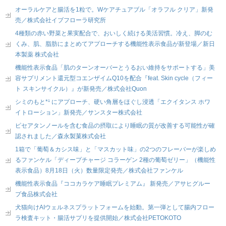
オーラルケアと腸活を1粒で。Wケアチュアブル「オラフル クリア」新発
売／株式会社イブフローラ研究所
4種類の赤い野菜と果実配合で、おいしく続ける美活習慣。冷え、脚のむ
くみ、肌、脂肪にまとめてアプローチする機能性表示食品が新登場／新日
本製薬 株式会社
機能性表示食品「肌のターンオーバーとうるおい維持をサポートする」美
容サプリメント還元型コエンザイムQ10を配合『feat. Skin cycle（フィー
ト スキンサイクル）』が新発売／株式会社Quon
シミのもと*¹ にアプローチ、硬い角層をほぐし浸透「エクイタンス ホワ
イトローション」新発売／サンスター株式会社
ピセアタンノールを含む食品の摂取により睡眠の質が改善する可能性が確
認されました／森永製菓株式会社
1箱で「葡萄＆カシス味」と「マスカット味」の2つのフレーバーが楽しめ
るファンケル「ディープチャージ コラーゲン 2種の葡萄ゼリー」（機能性
表示食品）8月18日（火）数量限定発売／株式会社ファンケル
機能性表示食品『ココカラケア睡眠プレミアム』 新発売／アサヒグルー
プ食品株式会社
犬猫向けAIウェルネスプラットフォームを始動。第一弾として腸内フロー
ラ検査キット・腸活サプリを提供開始／株式会社PETOKOTO