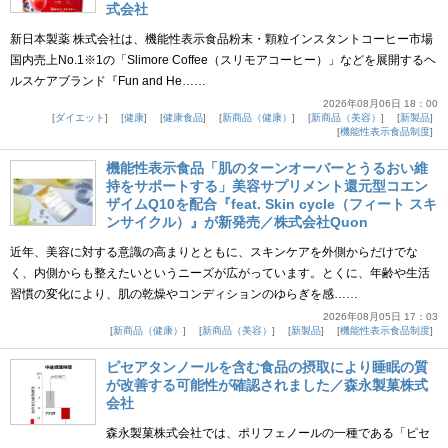
式会社
新日本製薬 株式会社は、機能性表示食品粉末・顆粒インスタントコーヒー市場
国内売上No.1※1の「Slimore Coffee（スリモアコーヒー）」などを展開するヘ
ルスケアブランド『Fun and He……
2026年08月06日 18：00
ダイエット
健康
健康食品
新商品（健康）
新商品（美容）
新製品
機能性表示食品制度
機能性表示食品「肌のターンオーバーとうるおい維
持をサポートする」美容サプリメント還元型コエン
ザイムQ10を配合『feat. Skin cycle（フィート スキ
ンサイクル）』が新発売／株式会社Quon
近年、美容に対する意識の高まりとともに、スキンケアを外側からだけでな
く、内側からも整えたいというニーズが広がっています。とくに、年齢や生活
習慣の変化により、肌の乾燥やコンディションのゆらぎを感……
2026年08月05日 17：03
新商品（健康）
新商品（美容）
新製品
機能性表示食品制度
ピセアタンノールを含む食品の摂取により睡眠の質
が改善する可能性が確認されました／森永製菓株式
会社
森永製菓株式会社では、ポリフェノールの一種である「ピセ