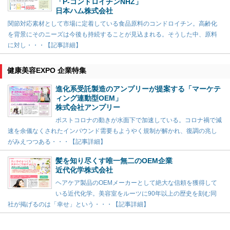
「P-コンドロイチンNHZ」
日本ハム株式会社
関節対応素材として市場に定着している食品原料のコンドロイチン。高齢化
を背景にそのニーズは今後も持続することが見込まれる。そうした中、原料
に対し・・・【記事詳細】
健康美容EXPO 企業特集
進化系受託製造のアンプリーが提案する「マーケテ
ィング連動型OEM」
株式会社アンプリー
ポストコロナの動きが水面下で加速している。コロナ禍で減
速を余儀なくされたインバウンド需要もようやく規制が解かれ、復調の兆し
がみえつつある・・・【記事詳細】
髪を知り尽くす唯一無二のOEM企業
近代化学株式会社
ヘアケア製品のOEMメーカーとして絶大な信頼を獲得して
いる近代化学。美容室をルーツに90年以上の歴史を刻む同
社が掲げるのは「幸せ」という・・・【記事詳細】