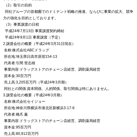
（2）取引の目的
同社グループの首都圏でのドミナント戦略の推進、ならびに事業の拡大、競争
力の強化を目的としております。
（3）事業譲渡の日程
平成24年7月13日 事業譲渡契約締結
平成24年9月1日 事業譲渡（予定）
2.譲渡会社の概要（平成24年3月31日現在）
名称:株式会社ABCドラッグ
所在地:埼玉県日高市原宿154-13
代表者:引間 登志雄
事業内容:ドラッグストアのチェーン店経営、調剤薬局経営
資本金:30百万円
売上高:3,205百万円（平成24年3月期）
同社との関係:資本関係、人的関係、取引関係は特にありません。
3.譲受会社の概要（平成24年3月期）
名称:株式会社セイジョー
所在地:神奈川県横浜市港北区新横浜3-17-6
代表者:橋爪 薫
事業内容:ドラッグストアのチェーン店経営、調剤薬局経営
資本金:95百万円
売上高:80,912百万円