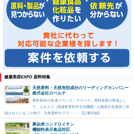
健康美容EXPO 原料特集
天然香料・天然有効成分のリーディングカンパニー
株式会社ロベルテ
香料発祥の地 南フランス・グラース。香料産業の聖地とし
て、ユネスコ（国連教育科学文化機構）の無形文化遺産に登
録されているこの地で、天然香料サプラ・・・【記事詳細】
豚由来コンドロイチン
機能性表示食品対応