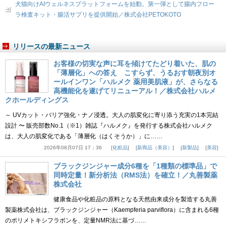
犬猫向けAIウェルネスプラットフォームを始動。第一弾として腸内フロー
ラ検査キット・腸活サプリを提供開始／株式会社PETOKOTO
リリースの最新ニュース
お客様の切実な声に耳を傾けてたどり着いた、肌の
「薄層化」への答え こすらず、うるおす朝夜別オ
ールインワン「ハルメク 薬用美肌液」が、さらなる
高機能化を遂げてリニューアル！／株式会社ハルメ
クホールディングス
～ UVカット・バリア強化・ナノ浸透。大人の肌変化に寄り添う充実の1本完結
設計 〜 販売部数No.1（※1）雑誌『ハルメク』を発行する株式会社ハルメク
は、大人の肌変化である「薄層化（はくそうか）」に……
2026年08月07日 17：36
化粧品
新商品（美容）
新製品
美容
ブラックジンジャー成分6種を「1種類の標準品」で
同時定量！新分析法（RMS法）を確立！／丸善製薬
株式会社
健康食品や化粧品の原料となる天然由来成分を製造する丸善
製薬株式会社は、ブラックジンジャー（Kaempferia parviflora）に含まれる6種
のポリメトキシフラボンを、定量NMR法に基づ……