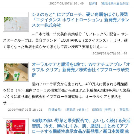
2026年08月07日 16：49
原料
機能性表示食品制度
シミのもと*¹ にアプローチ、硬い角層をほぐし浸透
「エクイタンス ホワイトローション」新発売／サン
スター株式会社
～日本で唯一*² の美白有効成分「リノレックS」配合～ サン
スターグループは、美容ブランド「EQUITANCE（エクイタンス）」より、硬
く厚くなった角層を柔らかくほぐして高い浸透*³ 実感を叶え……
2026年08月07日 09：44
オーラルケアと腸活を1粒で。Wケアチュアブル「オ
ラフル クリア」新発売／株式会社イブフローラ研究
所
腸内フローラ研究から生まれた、400万人に愛される乳酸菌
を配合（※） 腸内フローラの研究開発から生まれた乳酸菌AD株®を用いた製品
づくりに取り組む株式会社イブフローラ研究所は、オーラルケアと腸活を
サ……
2026年08月06日 18：21
健康食品
新商品（健康）
新商品（美容）
新製品
4種類の赤い野菜と果実配合で、おいしく続ける美活
習慣。冷え、脚のむくみ、肌、脂肪にまとめてアプ
ローチする機能性表示食品が新登場／新日本製薬 株