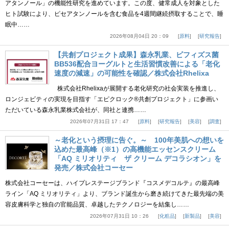
アタンノール」の機能性研究を進めています。この度、健常成人を対象とした
ヒト試験により、ピセアタンノールを含む食品を4週間継続摂取することで、睡
眠中……
2026年08月04日 20：09
原料
研究報告
【共創プロジェクト成果】森永乳業、ビフィズス菌
BB536配合ヨーグルトと生活習慣改善による「老化
速度の減速」の可能性を確認／株式会社Rhelixa
株式会社Rhelixaが展開する老化研究の社会実装を推進し、
ロンジェビティの実現を目指す「エピクロック®共創プロジェクト」に参画い
ただいている森永乳業株式会社が、同社と連携……
2026年07月31日 17：47
原料
研究報告
美容
調査
～老化という摂理に告ぐ。～ 100年美肌への想いを
込めた最高峰（※1）の高機能エッセンスクリーム
「AQ ミリオリティ ザ クリーム デコラシオン」を
発売／株式会社コーセー
株式会社コーセーは、ハイプレステージブランド『コスメデコルテ』の最高峰
ライン「AQ ミリオリティ」より、ブランド誕生から磨き続けてきた最先端の美
容皮膚科学と独自の官能品質、卓越したテクノロジーを結集し……
2026年07月31日 10：26
化粧品
新製品
美容