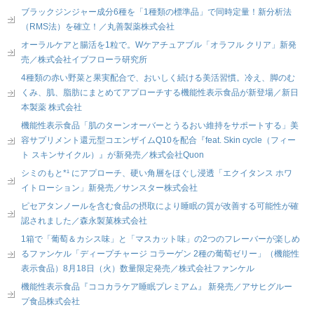
ブラックジンジャー成分6種を「1種類の標準品」で同時定量！新分析法
（RMS法）を確立！／丸善製薬株式会社
オーラルケアと腸活を1粒で。Wケアチュアブル「オラフル クリア」新発
売／株式会社イブフローラ研究所
4種類の赤い野菜と果実配合で、おいしく続ける美活習慣。冷え、脚のむ
くみ、肌、脂肪にまとめてアプローチする機能性表示食品が新登場／新日
本製薬 株式会社
機能性表示食品「肌のターンオーバーとうるおい維持をサポートする」美
容サプリメント還元型コエンザイムQ10を配合『feat. Skin cycle（フィー
ト スキンサイクル）』が新発売／株式会社Quon
シミのもと*¹ にアプローチ、硬い角層をほぐし浸透「エクイタンス ホワ
イトローション」新発売／サンスター株式会社
ピセアタンノールを含む食品の摂取により睡眠の質が改善する可能性が確
認されました／森永製菓株式会社
1箱で「葡萄＆カシス味」と「マスカット味」の2つのフレーバーが楽しめ
るファンケル「ディープチャージ コラーゲン 2種の葡萄ゼリー」（機能性
表示食品）8月18日（火）数量限定発売／株式会社ファンケル
機能性表示食品『ココカラケア睡眠プレミアム』 新発売／アサヒグルー
プ食品株式会社