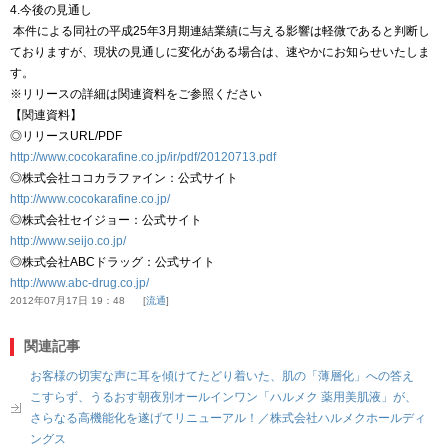
4.今後の見通し
本件による同社の平成25年3月期連結業績に与える影響は軽微であると判断し
ておりますが、現状の見通しに変化がある場合は、速やかにお知らせいたしま
す。
※リリースの詳細は関連資料をご参照ください
【関連資料】
◎リリースURL/PDF
http://www.cocokarafine.co.jp/ir/pdf/20120713.pdf
◎株式会社ココカラファイン：公式サイト
http://www.cocokarafine.co.jp/
◎株式会社セイジョー：公式サイト
http://www.seijo.co.jp/
◎株式会社ABCドラッグ：公式サイト
http://www.abc-drug.co.jp/
2012年07月17日 19：48
流通
関連記事
お客様の切実な声に耳を傾けてたどり着いた、肌の「薄層化」への答え
こすらず、うるおす朝夜別オールインワン「ハルメク 薬用美肌液」が、
さらなる高機能化を遂げてリニューアル！／株式会社ハルメクホールディ
ングス