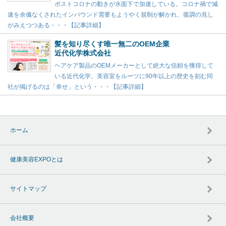
ポストコロナの動きが水面下で加速している。コロナ禍で減
速を余儀なくされたインバウンド需要もようやく規制が解かれ、復調の兆し
がみえつつある・・・【記事詳細】
髪を知り尽くす唯一無二のOEM企業
近代化学株式会社
ヘアケア製品のOEMメーカーとして絶大な信頼を獲得して
いる近代化学。美容室をルーツに90年以上の歴史を刻む同
社が掲げるのは「幸せ」という・・・【記事詳細】
ホーム
健康美容EXPOとは
サイトマップ
会社概要