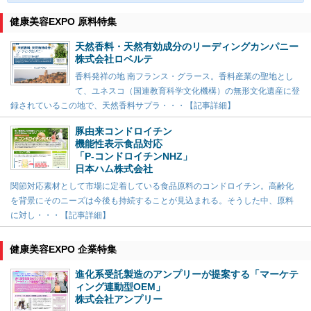
健康美容EXPO 原料特集
天然香料・天然有効成分のリーディングカンパニー
株式会社ロベルテ
香料発祥の地 南フランス・グラース。香料産業の聖地とし
て、ユネスコ（国連教育科学文化機構）の無形文化遺産に登
録されているこの地で、天然香料サプラ・・・【記事詳細】
豚由来コンドロイチン
機能性表示食品対応
「P-コンドロイチンNHZ」
日本ハム株式会社
関節対応素材として市場に定着している食品原料のコンドロイチン。高齢化
を背景にそのニーズは今後も持続することが見込まれる。そうした中、原料
に対し・・・【記事詳細】
健康美容EXPO 企業特集
進化系受託製造のアンプリーが提案する「マーケテ
ィング連動型OEM」
株式会社アンプリー