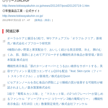
◎リリースURL/PDF
http://www.tokiwayakuhin.co.jp/news/2012/07/post20120719-1.htm
◎常盤薬品工業：公式サイト
http://www.tokiwayakuhin.co.jp/
2012年07月21日 17：47
新商品（美容）
関連記事
オーラルケアと腸活を1粒で。Wケアチュアブル「オラフル クリア」新発
売／株式会社イブフローラ研究所
4種類の赤い野菜と果実配合で、おいしく続ける美活習慣。冷え、脚のむ
くみ、肌、脂肪にまとめてアプローチする機能性表示食品が新登場／新日
本製薬 株式会社
機能性表示食品「肌のターンオーバーとうるおい維持をサポートする」美
容サプリメント還元型コエンザイムQ10を配合『feat. Skin cycle（フィー
ト スキンサイクル）』が新発売／株式会社Quon
ピセアタンノールを含む食品の摂取により睡眠の質が改善する可能性が確
認されました／森永製菓株式会社
1箱で「葡萄＆カシス味」と「マスカット味」の2つのフレーバーが楽しめ
るファンケル「ディープチャージ コラーゲン 2種の葡萄ゼリー」（機能性
表示食品）8月18日（火）数量限定発売／株式会社ファンケル