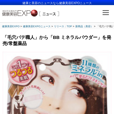
健康と美容のニュースなら健康美容EXPOニュース
健康美容EXPO
健康美容EXPOニュース
リリース：TOP
新商品（美容）
「毛穴パテ職人
「毛穴パテ職人」から「BB ミネラルパウダー」を発
売/常盤薬品