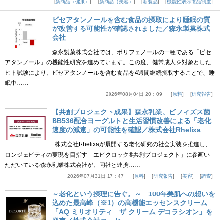
新商品（健康）
新商品（美容）
新製品
機能性表示食品制度
ピセアタンノールを含む食品の摂取により睡眠の質
が改善する可能性が確認されました／森永製菓株式
会社
森永製菓株式会社では、ポリフェノールの一種である「ピセ
アタンノール」の機能性研究を進めています。この度、健常成人を対象とした
ヒト試験により、ピセアタンノールを含む食品を4週間継続摂取することで、睡
眠中……
2026年08月04日 20：09
原料
研究報告
【共創プロジェクト成果】森永乳業、ビフィズス菌
BB536配合ヨーグルトと生活習慣改善による「老化
速度の減速」の可能性を確認／株式会社Rhelixa
株式会社Rhelixaが展開する老化研究の社会実装を推進し、
ロンジェビティの実現を目指す「エピクロック®共創プロジェクト」に参画い
ただいている森永乳業株式会社が、同社と連携……
2026年07月31日 17：47
原料
研究報告
美容
調査
～老化という摂理に告ぐ。～ 100年美肌への想いを
込めた最高峰（※1）の高機能エッセンスクリーム
「AQ ミリオリティ ザ クリーム デコラシオン」を