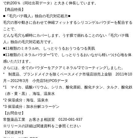
で約200％（同社出荷データ）と大きく伸長しています。
【商品特長】
■『毛穴パテ職人』独自の毛穴対応処方■
毛穴の形や動きに合わせて伸縮フィットするシリコンゲルパウダーを配合する
ことで、
どんな毛穴も瞬時にカバーします。うす膜で崩れることのない『毛穴パテ職
人』独自の毛穴対応処方です。
■11種類のミネラルin。 しっとりうるおうつるつる美肌
■11種類のミネラルパウダー*1で、しっとりうるおいながら軽いつけ心地を体
感いただけます。
さらには、全てのパウダーをアクアミネラル*2でコーティングしました。
* 制度品、ブランドメイクを除くベースメイク市場店頭売上金額 2011年10
月～2012年3月 小売店5社POSデータ
*1 マイカ、硫酸バリウム、シリカ、酸化亜鉛、酸化チタン、タルク、酸化鉄
（赤・黄・黒）、海塩、温泉水
*2 保湿成分：海塩、温泉水
*3 保湿成分：加水分解コラーゲン
【お問合せ】
常盤薬品工業 お客さま相談室 0120‐081‐937
※リリースの詳細は関連資料をご参照ください
【関連資料】