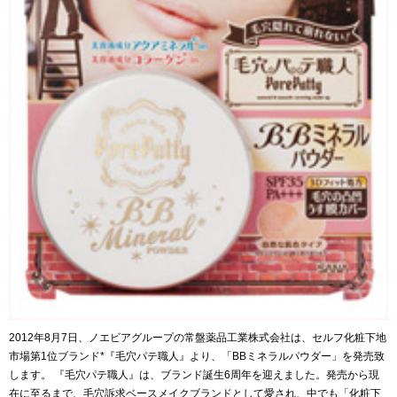
2012年8月7日、ノエビアグループの常盤薬品工業株式会社は、セルフ化粧下地
市場第1位ブランド*『毛穴パテ職人』より、「BBミネラルパウダー」を発売致
します。 『毛穴パテ職人』は、ブランド誕生6周年を迎えました。発売から現
在に至るまで、毛穴訴求ベースメイクブランドとして愛され、中でも「化粧下