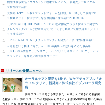
機能性表示食品『ココカラケア睡眠プレミアム』 新発売／アサヒグルー
プ食品株式会社
犬猫向けAIウェルネスプラットフォームを始動。第一弾として腸内フロー
ラ検査キット・腸活サプリを提供開始／株式会社PETOKOTO
【BANILA CO】THE MATCHA TOKYOとの限定コラボ！抹茶ラテ発想の
クレンジングバームが数量限定で7月下旬より店頭にて販売開始！／モノ
ック株式会社
『PLUSカルピス カラダクレンジング』新発売／アサヒ飲料株式会社
～老化という摂理に告ぐ。～ 100年美肌への想いを込めた最高峰
（※1）の高機能エッセンスクリーム「AQ ミリオリティ ザ クリーム デ
コラシオン」を発売／株式会社コーセー
リリースの最新ニュース
オーラルケアと腸活を1粒で。Wケアチュアブル「オ
ラフル クリア」新発売／株式会社イブフローラ研究
所
腸内フローラ研究から生まれた、400万人に愛される乳酸菌
を配合（※） 腸内フローラの研究開発から生まれた乳酸菌AD株®を用いた製品
づくりに取り組む株式会社イブフローラ研究所は、オーラルケアと腸活を