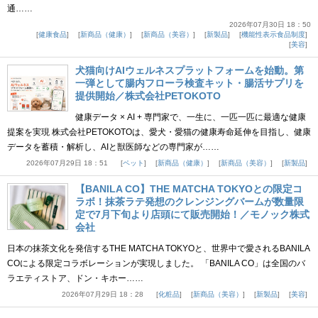
通……
2026年07月30日 18：50
健康食品
新商品（健康）
新商品（美容）
新製品
機能性表示食品制度
美容
犬猫向けAIウェルネスプラットフォームを始動。第
一弾として腸内フローラ検査キット・腸活サプリを
提供開始／株式会社PETOKOTO
健康データ × AI + 専門家で、一生に、一匹一匹に最適な健康
提案を実現 株式会社PETOKOTOは、愛犬・愛猫の健康寿命延伸を目指し、健康
データを蓄積・解析し、AIと獣医師などの専門家が……
2026年07月29日 18：51
ペット
新商品（健康）
新商品（美容）
新製品
【BANILA CO】THE MATCHA TOKYOとの限定コ
ラボ！抹茶ラテ発想のクレンジングバームが数量限
定で7月下旬より店頭にて販売開始！／モノック株式
会社
日本の抹茶文化を発信するTHE MATCHA TOKYOと、世界中で愛されるBANILA
COによる限定コラボレーションが実現しました。 「BANILA CO」は全国のバ
ラエティストア、ドン・キホー……
2026年07月29日 18：28
化粧品
新商品（美容）
新製品
美容