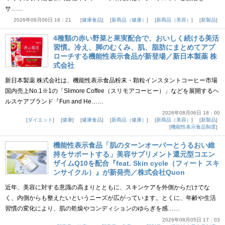
サ……
2026年08月06日 18：21
健康食品
新商品（健康）
新商品（美容）
新製品
4種類の赤い野菜と果実配合で、おいしく続ける美活
習慣。冷え、脚のむくみ、肌、脂肪にまとめてアプ
ローチする機能性表示食品が新登場／新日本製薬 株
式会社
新日本製薬 株式会社は、機能性表示食品粉末・顆粒インスタントコーヒー市場
国内売上No.1※1の「Slimore Coffee（スリモアコーヒー）」などを展開するヘ
ルスケアブランド『Fun and He……
2026年08月06日 18：00
ダイエット
健康
健康食品
新商品（健康）
新商品（美容）
新製品
機能性表示食品制度
機能性表示食品「肌のターンオーバーとうるおい維
持をサポートする」美容サプリメント還元型コエン
ザイムQ10を配合『feat. Skin cycle（フィート スキ
ンサイクル）』が新発売／株式会社Quon
近年、美容に対する意識の高まりとともに、スキンケアを外側からだけでな
く、内側からも整えたいというニーズが広がっています。とくに、年齢や生活
習慣の変化により、肌の乾燥やコンディションのゆらぎを感……
2026年08月05日 17：03