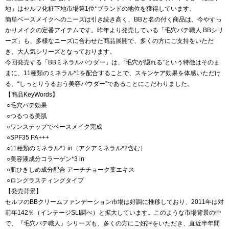
地」はセルフ化粧下地市場第1位*ブランドの地位を獲得しています。
簡単ベースメイクへのニーズは引き続き高く、BBと名の付く商品は、今やすっ
かりメイクの定番アイテムです。昨年より発売している「毛穴パテ職人 BBシリ
ーズ」も、多様なニーズに合わせた商品展開で、多くの方にご支持をいただ
き、大人気シリーズとなっております。
今回発売する「BBミネラルパウダー」は、“毛穴が隠れる”という特徴はそのま
まに、11種類のミネラル*1を配合することで、スキンケア効果を体感いただけ
る、“しっとりうるおう美容パウダー”であることにこだわりました。
【商品KeyWords】
○毛穴パテ効果
○つるつる美肌
○ワンステップでベースメイク完成
○SPF35 PA+++
○11種類のミネラル*1 in（アクアミネラル*2含む）
○美容液成分コラーゲン*3 in
○肌ひきしめ成分配合 アーチチョーク葉エキス
○ロングラスティングタイプ
【発売背景】
セルフのBBクリームファンデーション市場は好調に推移しており、2011年は対
前年142％（インテージSLI調べ）と拡大しています。このような市場背景の中
で、『毛穴パテ職人』シリーズも、多くの方にご好評をいただき、直近半年間