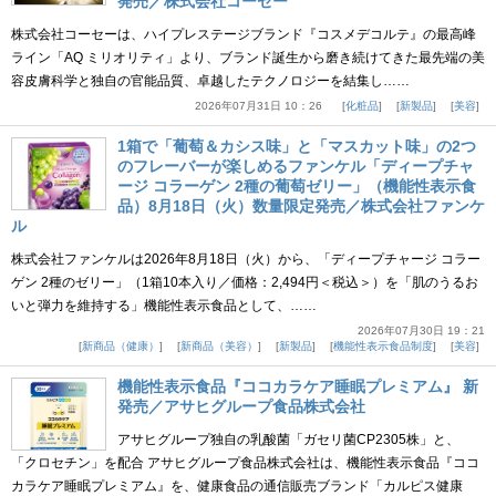
発売／株式会社コーセー
株式会社コーセーは、ハイプレステージブランド『コスメデコルテ』の最高峰
ライン「AQ ミリオリティ」より、ブランド誕生から磨き続けてきた最先端の美
容皮膚科学と独自の官能品質、卓越したテクノロジーを結集し……
2026年07月31日 10：26
化粧品
新製品
美容
1箱で「葡萄＆カシス味」と「マスカット味」の2つ
のフレーバーが楽しめるファンケル「ディープチャ
ージ コラーゲン 2種の葡萄ゼリー」（機能性表示食
品）8月18日（火）数量限定発売／株式会社ファンケ
ル
株式会社ファンケルは2026年8月18日（火）から、「ディープチャージ コラー
ゲン 2種のゼリー」（1箱10本入り／価格：2,494円＜税込＞）を「肌のうるお
いと弾力を維持する」機能性表示食品として、……
2026年07月30日 19：21
新商品（健康）
新商品（美容）
新製品
機能性表示食品制度
美容
機能性表示食品『ココカラケア睡眠プレミアム』 新
発売／アサヒグループ食品株式会社
アサヒグループ独自の乳酸菌「ガセリ菌CP2305株」と、
「クロセチン」を配合 アサヒグループ食品株式会社は、機能性表示食品『ココ
カラケア睡眠プレミアム』を、健康食品の通信販売ブランド「カルピス健康