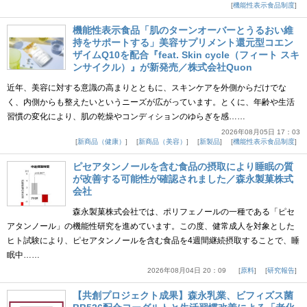
機能性表示食品制度
機能性表示食品「肌のターンオーバーとうるおい維
持をサポートする」美容サプリメント還元型コエン
ザイムQ10を配合『feat. Skin cycle（フィート スキ
ンサイクル）』が新発売／株式会社Quon
近年、美容に対する意識の高まりとともに、スキンケアを外側からだけでな
く、内側からも整えたいというニーズが広がっています。とくに、年齢や生活
習慣の変化により、肌の乾燥やコンディションのゆらぎを感……
2026年08月05日 17：03
新商品（健康）
新商品（美容）
新製品
機能性表示食品制度
ピセアタンノールを含む食品の摂取により睡眠の質
が改善する可能性が確認されました／森永製菓株式
会社
森永製菓株式会社では、ポリフェノールの一種である「ピセ
アタンノール」の機能性研究を進めています。この度、健常成人を対象とした
ヒト試験により、ピセアタンノールを含む食品を4週間継続摂取することで、睡
眠中……
2026年08月04日 20：09
原料
研究報告
【共創プロジェクト成果】森永乳業、ビフィズス菌