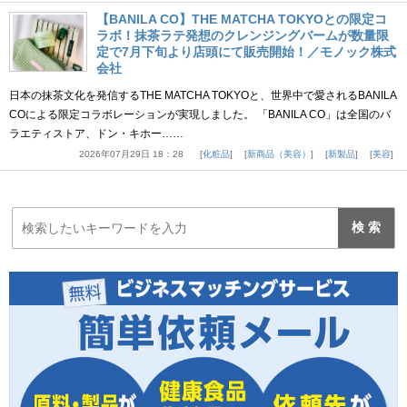
【BANILA CO】THE MATCHA TOKYOとの限定コ
ラボ！抹茶ラテ発想のクレンジングバームが数量限
定で7月下旬より店頭にて販売開始！／モノック株式
会社
日本の抹茶文化を発信するTHE MATCHA TOKYOと、世界中で愛されるBANILA
COによる限定コラボレーションが実現しました。 「BANILA CO」は全国のバ
ラエティストア、ドン・キホー……
2026年07月29日 18：28
化粧品
新商品（美容）
新製品
美容