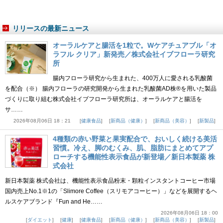
リリースの最新ニュース
オーラルケアと腸活を1粒で。Wケアチュアブル「オ
ラフル クリア」新発売／株式会社イブフローラ研究
所
腸内フローラ研究から生まれた、400万人に愛される乳酸菌
を配合（※） 腸内フローラの研究開発から生まれた乳酸菌AD株®を用いた製品
づくりに取り組む株式会社イブフローラ研究所は、オーラルケアと腸活を
サ……
2026年08月06日 18：21
健康食品
新商品（健康）
新商品（美容）
新製品
4種類の赤い野菜と果実配合で、おいしく続ける美活
習慣。冷え、脚のむくみ、肌、脂肪にまとめてアプ
ローチする機能性表示食品が新登場／新日本製薬 株
式会社
新日本製薬 株式会社は、機能性表示食品粉末・顆粒インスタントコーヒー市場
国内売上No.1※1の「Slimore Coffee（スリモアコーヒー）」などを展開するヘ
ルスケアブランド『Fun and He……
2026年08月06日 18：00
ダイエット
健康
健康食品
新商品（健康）
新商品（美容）
新製品