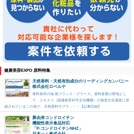
健康美容EXPO 原料特集
天然香料・天然有効成分のリーディングカンパニー
株式会社ロベルテ
香料発祥の地 南フランス・グラース。香料産業の聖地とし
て、ユネスコ（国連教育科学文化機構）の無形文化遺産に登
録されているこの地で、天然香料サプラ・・・【記事詳細】
豚由来コンドロイチン
機能性表示食品対応
「P-コンドロイチンNHZ」
日本ハム株式会社