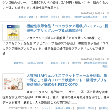
ゲン 2種のゼリー」（1箱10本入り／価格：2,494円＜税込＞）を「肌のうるお
いと弾力を維持する」機能性表示食品として、……
2026年07月30日 19：21
新商品（健康）
新商品（美容）
新製品
機能性表示食品制度
美容
機能性表示食品『ココカラケア睡眠プレミアム』 新
発売／アサヒグループ食品株式会社
アサヒグループ独自の乳酸菌「ガセリ菌CP2305株」と、
「クロセチン」を配合 アサヒグループ食品株式会社は、機能性表示食品『ココ
カラケア睡眠プレミアム』を、健康食品の通信販売ブランド「カルピス健康
通……
2026年07月30日 18：50
健康食品
新商品（健康）
新商品（美容）
新製品
機能性表示食品制度
美容
犬猫向けAIウェルネスプラットフォームを始動。第
一弾として腸内フローラ検査キット・腸活サプリを
提供開始／株式会社PETOKOTO
健康データ × AI + 専門家で、一生に、一匹一匹に最適な健康
提案を実現 株式会社PETOKOTOは、愛犬・愛猫の健康寿命延伸を目指し、健康
データを蓄積・解析し、AIと獣医師などの専門家が……
2026年07月29日 18：51
ペット
新商品（健康）
新商品（美容）
新製品