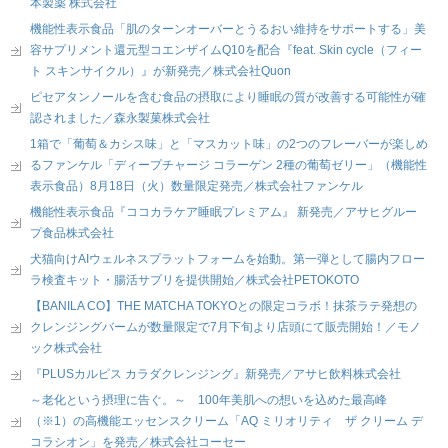
本製薬 株式会社
機能性表示食品「肌のターンオーバーとうるおい維持をサポートする」美
容サプリメント還元型コエンザイムQ10を配合『feat. Skin cycle（フィー
ト スキンサイクル）』が新発売／株式会社Quon
ピセアタンノールを含む食品の摂取により睡眠の質が改善する可能性が確
認されました／森永製菓株式会社
1箱で「葡萄＆カシス味」と「マスカット味」の2つのフレーバーが楽しめ
るファンケル「ディープチャージ コラーゲン 2種の葡萄ゼリー」（機能性
表示食品）8月18日（火）数量限定発売／株式会社ファンケル
機能性表示食品『ココカラケア睡眠プレミアム』 新発売／アサヒグルー
プ食品株式会社
犬猫向けAIウェルネスプラットフォームを始動。第一弾として腸内フロー
ラ検査キット・腸活サプリを提供開始／株式会社PETOKOTO
【BANILA CO】THE MATCHA TOKYOとの限定コラボ！抹茶ラテ発想の
クレンジングバームが数量限定で7月下旬より店頭にて販売開始！／モノ
ック株式会社
『PLUSカルピス カラダクレンジング』新発売／アサヒ飲料株式会社
～老化という摂理に告ぐ。～ 100年美肌への想いを込めた最高峰
（※1）の高機能エッセンスクリーム「AQ ミリオリティ ザ クリーム デ
コラシオン」を発売／株式会社コーセー