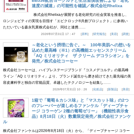
BB536配合ヨーグルトと生活習慣改善による「老化
速度の減速」の可能性を確認／株式会社Rhelixa
株式会社Rhelixaが展開する老化研究の社会実装を推進し、
ロンジェビティの実現を目指す「エピクロック®共創プロジェクト」に参画い
ただいている森永乳業株式会社が、同社と連携……
2026年07月31日 17：47
原料
研究報告
美容
調査
～老化という摂理に告ぐ。～ 100年美肌への想いを
込めた最高峰（※1）の高機能エッセンスクリーム
「AQ ミリオリティ ザ クリーム デコラシオン」を
発売／株式会社コーセー
株式会社コーセーは、ハイプレステージブランド『コスメデコルテ』の最高峰
ライン「AQ ミリオリティ」より、ブランド誕生から磨き続けてきた最先端の美
容皮膚科学と独自の官能品質、卓越したテクノロジーを結集し……
2026年07月31日 10：26
化粧品
新製品
美容
1箱で「葡萄＆カシス味」と「マスカット味」の2つ
のフレーバーが楽しめるファンケル「ディープチャ
ージ コラーゲン 2種の葡萄ゼリー」（機能性表示食
品）8月18日（火）数量限定発売／株式会社ファンケ
ル
株式会社ファンケルは2026年8月18日（火）から、「ディープチャージ コラー