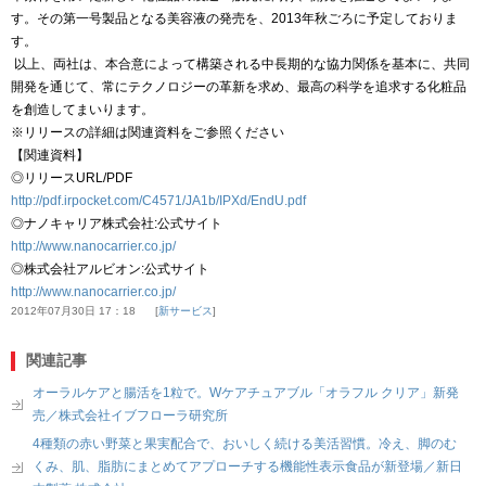
す。その第一号製品となる美容液の発売を、2013年秋ごろに予定しておりま
す。
以上、両社は、本合意によって構築される中長期的な協力関係を基本に、共同
開発を通じて、常にテクノロジーの革新を求め、最高の科学を追求する化粧品
を創造してまいります。
※リリースの詳細は関連資料をご参照ください
【関連資料】
◎リリースURL/PDF
http://pdf.irpocket.com/C4571/JA1b/IPXd/EndU.pdf
◎ナノキャリア株式会社:公式サイト
http://www.nanocarrier.co.jp/
◎株式会社アルビオン:公式サイト
http://www.nanocarrier.co.jp/
2012年07月30日 17：18
新サービス
関連記事
オーラルケアと腸活を1粒で。Wケアチュアブル「オラフル クリア」新発
売／株式会社イブフローラ研究所
4種類の赤い野菜と果実配合で、おいしく続ける美活習慣。冷え、脚のむ
くみ、肌、脂肪にまとめてアプローチする機能性表示食品が新登場／新日