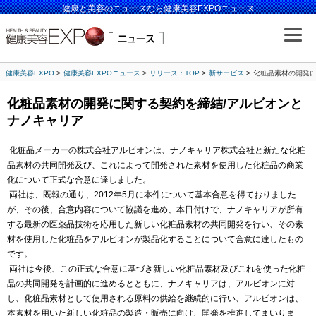
健康と美容のニュースなら健康美容EXPOニュース
健康美容EXPO
健康美容EXPOニュース
リリース：TOP
新サービス
化粧品素材の開発に
化粧品素材の開発に関する契約を締結/アルビオンと
ナノキャリア
化粧品メーカーの株式会社アルビオンは、ナノキャリア株式会社と新たな化粧
品素材の共同開発及び、これによって開発された素材を使用した化粧品の商業
化について正式な合意に達しました。
両社は、既報の通り、2012年5月に本件について基本合意を得ておりました
が、その後、合意内容について協議を進め、本日付けで、ナノキャリアが所有
する最新の医薬品技術を応用した新しい化粧品素材の共同開発を行い、その素
材を使用した化粧品をアルビオンが製品化することについて合意に達したもの
です。
両社は今後、この正式な合意に基づき新しい化粧品素材及びこれを使った化粧
品の共同開発を計画的に進めるとともに、ナノキャリアは、アルビオンに対
し、化粧品素材として使用される原料の供給を継続的に行い、アルビオンは、
本素材を用いた新しい化粧品の製造・販売に向け、開発を推進してまいりま