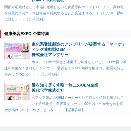
関節対応素材として市場に定着している食品原料のコンドロイチン。高齢化
を背景にそのニーズは今後も持続することが見込まれる。そうした中、原料
に対し・・・【記事詳細】
健康美容EXPO 企業特集
進化系受託製造のアンプリーが提案する「マーケテ
ィング連動型OEM」
株式会社アンプリー
ポストコロナの動きが水面下で加速している。コロナ禍で減
速を余儀なくされたインバウンド需要もようやく規制が解かれ、復調の兆し
がみえつつある・・・【記事詳細】
髪を知り尽くす唯一無二のOEM企業
近代化学株式会社
ヘアケア製品のOEMメーカーとして絶大な信頼を獲得して
いる近代化学。美容室をルーツに90年以上の歴史を刻む同
社が掲げるのは「幸せ」という・・・【記事詳細】