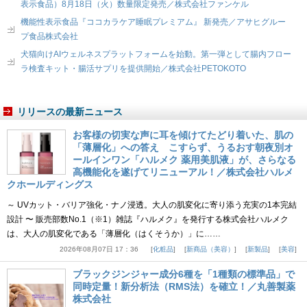
表示食品）8月18日（火）数量限定発売／株式会社ファンケル
機能性表示食品『ココカラケア睡眠プレミアム』 新発売／アサヒグルー
プ食品株式会社
犬猫向けAIウェルネスプラットフォームを始動。第一弾として腸内フロー
ラ検査キット・腸活サプリを提供開始／株式会社PETOKOTO
リリースの最新ニュース
お客様の切実な声に耳を傾けてたどり着いた、肌の
「薄層化」への答え こすらず、うるおす朝夜別オ
ールインワン「ハルメク 薬用美肌液」が、さらなる
高機能化を遂げてリニューアル！／株式会社ハルメ
クホールディングス
～ UVカット・バリア強化・ナノ浸透。大人の肌変化に寄り添う充実の1本完結
設計 〜 販売部数No.1（※1）雑誌『ハルメク』を発行する株式会社ハルメク
は、大人の肌変化である「薄層化（はくそうか）」に……
2026年08月07日 17：36
化粧品
新商品（美容）
新製品
美容
ブラックジンジャー成分6種を「1種類の標準品」で
同時定量！新分析法（RMS法）を確立！／丸善製薬
株式会社