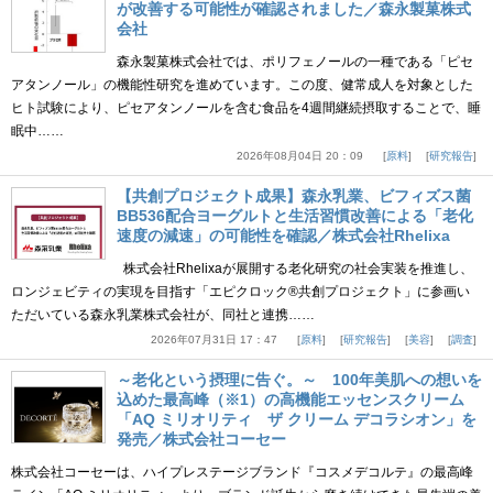
が改善する可能性が確認されました／森永製菓株式
会社
森永製菓株式会社では、ポリフェノールの一種である「ピセ
アタンノール」の機能性研究を進めています。この度、健常成人を対象とした
ヒト試験により、ピセアタンノールを含む食品を4週間継続摂取することで、睡
眠中……
2026年08月04日 20：09
原料
研究報告
【共創プロジェクト成果】森永乳業、ビフィズス菌
BB536配合ヨーグルトと生活習慣改善による「老化
速度の減速」の可能性を確認／株式会社Rhelixa
株式会社Rhelixaが展開する老化研究の社会実装を推進し、
ロンジェビティの実現を目指す「エピクロック®共創プロジェクト」に参画い
ただいている森永乳業株式会社が、同社と連携……
2026年07月31日 17：47
原料
研究報告
美容
調査
～老化という摂理に告ぐ。～ 100年美肌への想いを
込めた最高峰（※1）の高機能エッセンスクリーム
「AQ ミリオリティ ザ クリーム デコラシオン」を
発売／株式会社コーセー
株式会社コーセーは、ハイプレステージブランド『コスメデコルテ』の最高峰