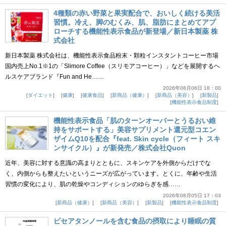
4種類の赤い野菜と果実配合で、おいしく続ける美活
習慣。冷え、脚のむくみ、肌、脂肪にまとめてアプ
ローチする機能性表示食品が新登場／新日本製薬 株
式会社
新日本製薬 株式会社は、機能性表示食品粉末・顆粒インスタントコーヒー市場
国内売上No.1※1の「Slimore Coffee（スリモアコーヒー）」などを展開するヘ
ルスケアブランド『Fun and He……
2026年08月06日 18：00
ダイエット
健康
健康食品
新商品（健康）
新商品（美容）
新製品
機能性表示食品制度
機能性表示食品「肌のターンオーバーとうるおい維
持をサポートする」美容サプリメント還元型コエン
ザイムQ10を配合『feat. Skin cycle（フィート スキ
ンサイクル）』が新発売／株式会社Quon
近年、美容に対する意識の高まりとともに、スキンケアを外側からだけでな
く、内側からも整えたいというニーズが広がっています。とくに、年齢や生活
習慣の変化により、肌の乾燥やコンディションのゆらぎを感……
2026年08月05日 17：03
新商品（健康）
新商品（美容）
新製品
機能性表示食品制度
ピセアタンノールを含む食品の摂取により睡眠の質