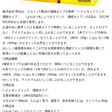
株式会社 明治は、ビタミンC配合の濃縮タイプの飲料「ハイレモンドリンク
濃縮タイプ」、「はちみつ&しょうがドリンク 濃縮タイプ」の2品を、2012年
8月20日から全国で発売します。
お湯や水に素早くとける液状タイプで簡単につくることができ、ホットだけで
なく、アイスでもおいしく召し上がることができます。1本でドリンク15杯分
（約2リットルのドリンク）をつくることができ、1杯分（20g）にはレモン2個
分（50mg）のビタミンCを摂ることができます。
おいしく健康感を味わうこができる簡単便利な濃縮ドリンクの展開を通じて、
飲用シーンの提案とともに市場の拡大を図ってまいります。
◎商品概要
•液状タイプでお湯や水を注ぐだけで、簡単につくることができます。
•1本でドリンク15杯分（1本で約2リットル分のドリンク）が、作れます。
•1杯分（20g）にはレモン2個分（50mg）のビタミンCを摂ることができます。
•ホットでも、アイスでもおいしく召し上がることができます。
◎商品名
ハイレモンドリンク 濃縮タイプ
主要栄養成分（1杯分[20g]当たり）
エネルギー 48kcal、たんぱく質 0、脂質 0、炭水化物 12.1g、ナトリウム 9mg
◎商品名
はちみつ＆しょうがドリンク 濃縮タイプ