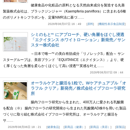
健康食品や化粧品の原料となる天然由来成分を製造する丸善
製薬株式会社は、ブラックジンジャー（Kaempferia parviflora）に含まれる6種
のポリメトキシフラボンを、定量NMR法に基づ……
2026年08月07日 16：49
原料
機能性表示食品制度
シミのもと*¹ にアプローチ、硬い角層をほぐし浸透
「エクイタンス ホワイトローション」新発売／サン
スター株式会社
～日本で唯一*² の美白有効成分「リノレックS」配合～ サン
スターグループは、美容ブランド「EQUITANCE（エクイタンス）」より、硬
く厚くなった角層を柔らかくほぐして高い浸透*³ 実感を叶え……
2026年08月07日 09：44
オーラルケアと腸活を1粒で。Wケアチュアブル「オ
ラフル クリア」新発売／株式会社イブフローラ研究
所
腸内フローラ研究から生まれた、400万人に愛される乳酸菌
を配合（※） 腸内フローラの研究開発から生まれた乳酸菌AD株®を用いた製品
づくりに取り組む株式会社イブフローラ研究所は、オーラルケアと腸活を
サ……
2026年08月06日 18：21
健康食品
新商品（健康）
新商品（美容）
新製品