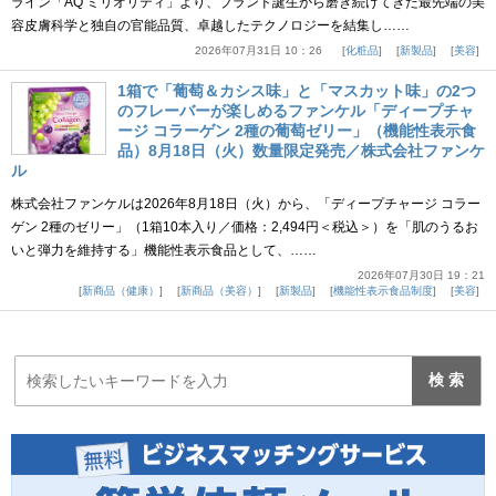
ライン「AQ ミリオリティ」より、ブランド誕生から磨き続けてきた最先端の美
容皮膚科学と独自の官能品質、卓越したテクノロジーを結集し……
2026年07月31日 10：26
化粧品
新製品
美容
1箱で「葡萄＆カシス味」と「マスカット味」の2つ
のフレーバーが楽しめるファンケル「ディープチャ
ージ コラーゲン 2種の葡萄ゼリー」（機能性表示食
品）8月18日（火）数量限定発売／株式会社ファンケ
ル
株式会社ファンケルは2026年8月18日（火）から、「ディープチャージ コラー
ゲン 2種のゼリー」（1箱10本入り／価格：2,494円＜税込＞）を「肌のうるお
いと弾力を維持する」機能性表示食品として、……
2026年07月30日 19：21
新商品（健康）
新商品（美容）
新製品
機能性表示食品制度
美容