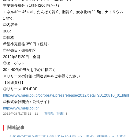
主要栄養成分（1杯分[20g]当たり）
エネルギー 46kcal、たんぱく質 0、脂質 0、炭水化物 11.5g、ナトリウム
17mg.
◎内容量
300g
◎価格
希望小売価格 350円（税別）
◎発売日・発売地区
2012年8月20日 全国
◎ターゲット
30～40代の男女を中心に幅広く
※リリースの詳細は関連資料をご参照ください
【関連資料】
◎リリースURL/PDF
http://www.meiji.co.jp/corporate/pressrelease/2012/detail/20120810_01.html
◎株式会社明治：公式サイト
http://www.meiji.co.jp/
2012年08月17日 11：11
新商品（健康）
関連記事
お客様の切実な声に耳を傾けてたどり着いた、肌の「薄層化」への答え