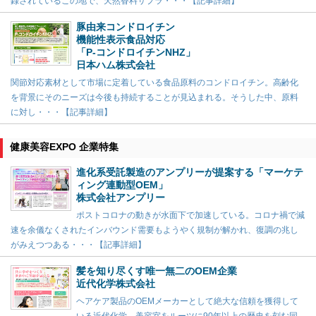
録されているこの地で、天然香料サプラ・・・【記事詳細】
豚由来コンドロイチン
機能性表示食品対応
「P-コンドロイチンNHZ」
日本ハム株式会社
関節対応素材として市場に定着している食品原料のコンドロイチン。高齢化
を背景にそのニーズは今後も持続することが見込まれる。そうした中、原料
に対し・・・【記事詳細】
健康美容EXPO 企業特集
進化系受託製造のアンプリーが提案する「マーケテ
ィング連動型OEM」
株式会社アンプリー
ポストコロナの動きが水面下で加速している。コロナ禍で減
速を余儀なくされたインバウンド需要もようやく規制が解かれ、復調の兆し
がみえつつある・・・【記事詳細】
髪を知り尽くす唯一無二のOEM企業
近代化学株式会社
ヘアケア製品のOEMメーカーとして絶大な信頼を獲得して
いる近代化学。美容室をルーツに90年以上の歴史を刻む同