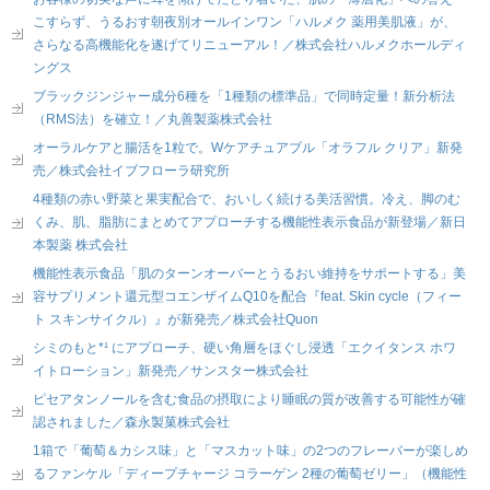
こすらず、うるおす朝夜別オールインワン「ハルメク 薬用美肌液」が、
さらなる高機能化を遂げてリニューアル！／株式会社ハルメクホールディ
ングス
ブラックジンジャー成分6種を「1種類の標準品」で同時定量！新分析法
（RMS法）を確立！／丸善製薬株式会社
オーラルケアと腸活を1粒で。Wケアチュアブル「オラフル クリア」新発
売／株式会社イブフローラ研究所
4種類の赤い野菜と果実配合で、おいしく続ける美活習慣。冷え、脚のむ
くみ、肌、脂肪にまとめてアプローチする機能性表示食品が新登場／新日
本製薬 株式会社
機能性表示食品「肌のターンオーバーとうるおい維持をサポートする」美
容サプリメント還元型コエンザイムQ10を配合『feat. Skin cycle（フィー
ト スキンサイクル）』が新発売／株式会社Quon
シミのもと*¹ にアプローチ、硬い角層をほぐし浸透「エクイタンス ホワ
イトローション」新発売／サンスター株式会社
ピセアタンノールを含む食品の摂取により睡眠の質が改善する可能性が確
認されました／森永製菓株式会社
1箱で「葡萄＆カシス味」と「マスカット味」の2つのフレーバーが楽しめ
るファンケル「ディープチャージ コラーゲン 2種の葡萄ゼリー」（機能性