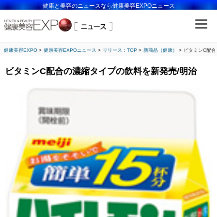
健康と美容のニュースなら健康美容EXPOニュース
健康美容EXPO
健康美容EXPOニュース
リリース：TOP
新商品（健康）
ビタミンC配合
ビタミンC配合の濃縮タイプの飲料を新発売/明治