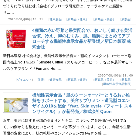
づくりに取り組む株式会社イブフローラ研究所は、オーラルケアと腸活を
サ……
2026年08月06日 18：21
健康食品
新商品（健康）
新商品（美容）
新製品
4種類の赤い野菜と果実配合で、おいしく続ける美活
習慣。冷え、脚のむくみ、肌、脂肪にまとめてアプ
ローチする機能性表示食品が新登場／新日本製薬 株
式会社
新日本製薬 株式会社は、機能性表示食品粉末・顆粒インスタントコーヒー市場
国内売上No.1※1の「Slimore Coffee（スリモアコーヒー）」などを展開するヘ
ルスケアブランド『Fun and He……
2026年08月06日 18：00
ダイエット
健康
健康食品
新商品（健康）
新商品（美容）
新製品
機能性表示食品制度
機能性表示食品「肌のターンオーバーとうるおい維
持をサポートする」美容サプリメント還元型コエン
ザイムQ10を配合『feat. Skin cycle（フィート スキ
ンサイクル）』が新発売／株式会社Quon
近年、美容に対する意識の高まりとともに、スキンケアを外側からだけでな
く、内側からも整えたいというニーズが広がっています。とくに、年齢や生活
習慣の変化により、肌の乾燥やコンディションのゆらぎを感……