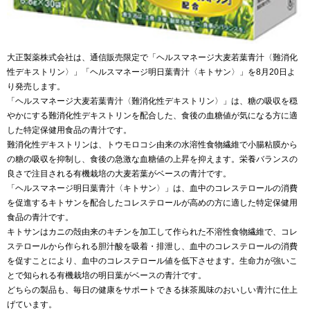
大正製薬株式会社は、通信販売限定で「ヘルスマネージ大麦若葉青汁〈難消化
性デキストリン〉」「ヘルスマネージ明日葉青汁〈キトサン〉」を8月20日よ
り発売します。
「ヘルスマネージ大麦若葉青汁〈難消化性デキストリン〉」は、糖の吸収を穏
やかにする難消化性デキストリンを配合した、食後の血糖値が気になる方に適
した特定保健用食品の青汁です。
難消化性デキストリンは、トウモロコシ由来の水溶性食物繊維で小腸粘膜から
の糖の吸収を抑制し、食後の急激な血糖値の上昇を抑えます。栄養バランスの
良さで注目される有機栽培の大麦若葉がベースの青汁です。
「ヘルスマネージ明日葉青汁〈キトサン〉」は、血中のコレステロールの消費
を促進するキトサンを配合したコレステロールが高めの方に適した特定保健用
食品の青汁です。
キトサンはカニの殻由来のキチンを加工して作られた不溶性食物繊維で、コレ
ステロールから作られる胆汁酸を吸着・排泄し、血中のコレステロールの消費
を促すことにより、血中のコレステロール値を低下させます。生命力が強いこ
とで知られる有機栽培の明日葉がベースの青汁です。
どちらの製品も、毎日の健康をサポートできる抹茶風味のおいしい青汁に仕上
げています。