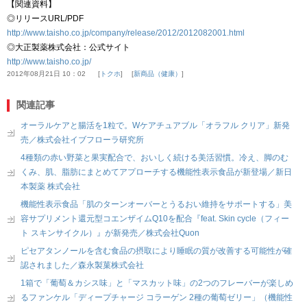
【関連資料】
◎リリースURL/PDF
http://www.taisho.co.jp/company/release/2012/2012082001.html
◎大正製薬株式会社：公式サイト
http://www.taisho.co.jp/
2012年08月21日 10：02
トクホ
新商品（健康）
関連記事
オーラルケアと腸活を1粒で。Wケアチュアブル「オラフル クリア」新発
売／株式会社イブフローラ研究所
4種類の赤い野菜と果実配合で、おいしく続ける美活習慣。冷え、脚のむ
くみ、肌、脂肪にまとめてアプローチする機能性表示食品が新登場／新日
本製薬 株式会社
機能性表示食品「肌のターンオーバーとうるおい維持をサポートする」美
容サプリメント還元型コエンザイムQ10を配合『feat. Skin cycle（フィー
ト スキンサイクル）』が新発売／株式会社Quon
ピセアタンノールを含む食品の摂取により睡眠の質が改善する可能性が確
認されました／森永製菓株式会社
1箱で「葡萄＆カシス味」と「マスカット味」の2つのフレーバーが楽しめ
るファンケル「ディープチャージ コラーゲン 2種の葡萄ゼリー」（機能性