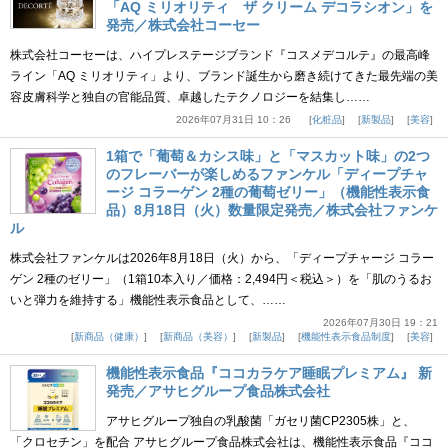
「AQ ミリオリティ ザ クリーム デコラシオン」を
発売／株式会社コーセー
株式会社コーセーは、ハイプレステージブランド『コスメデコルテ』の最高峰
ライン「AQ ミリオリティ」より、ブランド誕生から磨き続けてきた最先端の美
容皮膚科学と独自の官能品質、卓越したテクノロジーを結集し……
2026年07月31日 10：26
化粧品
新製品
美容
1箱で「葡萄＆カシス味」と「マスカット味」の2つ
のフレーバーが楽しめるファンケル「ディープチャ
ージ コラーゲン 2種の葡萄ゼリー」（機能性表示食
品）8月18日（火）数量限定発売／株式会社ファンケ
ル
株式会社ファンケルは2026年8月18日（火）から、「ディープチャージ コラー
ゲン 2種のゼリー」（1箱10本入り／価格：2,494円＜税込＞）を「肌のうるお
いと弾力を維持する」機能性表示食品として、……
2026年07月30日 19：21
新商品（健康）
新商品（美容）
新製品
機能性表示食品制度
美容
機能性表示食品『ココカラケア睡眠プレミアム』 新
発売／アサヒグループ食品株式会社
アサヒグループ独自の乳酸菌「ガセリ菌CP2305株」と、
「クロセチン」を配合 アサヒグループ食品株式会社は、機能性表示食品『ココ