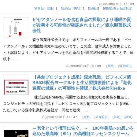
2026年08月05日 17：03
新商品（健康）
新商品（美容）
新製品
機能性表示食品制度
ピセアタンノールを含む食品の摂取により睡眠の質
が改善する可能性が確認されました／森永製菓株式
会社
森永製菓株式会社では、ポリフェノールの一種である「ピセ
アタンノール」の機能性研究を進めています。この度、健常成人を対象とした
ヒト試験により、ピセアタンノールを含む食品を4週間継続摂取することで、睡
眠中……
2026年08月04日 20：09
原料
研究報告
【共創プロジェクト成果】森永乳業、ビフィズス菌
BB536配合ヨーグルトと生活習慣改善による「老化
速度の減速」の可能性を確認／株式会社Rhelixa
株式会社Rhelixaが展開する老化研究の社会実装を推進し、
ロンジェビティの実現を目指す「エピクロック®共創プロジェクト」に参画い
ただいている森永乳業株式会社が、同社と連携……
2026年07月31日 17：47
原料
研究報告
美容
調査
～老化という摂理に告ぐ。～ 100年美肌への想いを
込めた最高峰（※1）の高機能エッセンスクリーム