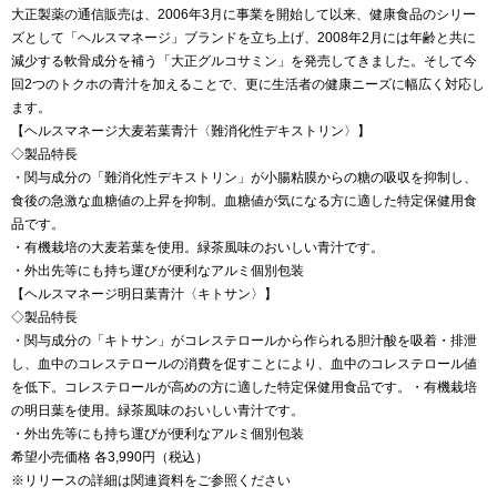
大正製薬の通信販売は、2006年3月に事業を開始して以来、健康食品のシリー
ズとして「ヘルスマネージ」ブランドを立ち上げ、2008年2月には年齢と共に
減少する軟骨成分を補う「大正グルコサミン」を発売してきました。そして今
回2つのトクホの青汁を加えることで、更に生活者の健康ニーズに幅広く対応し
ます。
【ヘルスマネージ大麦若葉青汁〈難消化性デキストリン〉】
◇製品特長
・関与成分の「難消化性デキストリン」が小腸粘膜からの糖の吸収を抑制し、
食後の急激な血糖値の上昇を抑制。血糖値が気になる方に適した特定保健用食
品です。
・有機栽培の大麦若葉を使用。緑茶風味のおいしい青汁です。
・外出先等にも持ち運びが便利なアルミ個別包装
【ヘルスマネージ明日葉青汁〈キトサン〉】
◇製品特長
・関与成分の「キトサン」がコレステロールから作られる胆汁酸を吸着・排泄
し、血中のコレステロールの消費を促すことにより、血中のコレステロール値
を低下。コレステロールが高めの方に適した特定保健用食品です。・有機栽培
の明日葉を使用。緑茶風味のおいしい青汁です。
・外出先等にも持ち運びが便利なアルミ個別包装
希望小売価格 各3,990円（税込）
※リリースの詳細は関連資料をご参照ください