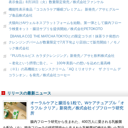
表示食品）8月18日（火）数量限定発売／株式会社ファンケル
機能性表示食品『ココカラケア睡眠プレミアム』 新発売／アサヒグルー
プ食品株式会社
犬猫向けAIウェルネスプラットフォームを始動。第一弾として腸内フロー
ラ検査キット・腸活サプリを提供開始／株式会社PETOKOTO
【BANILA CO】THE MATCHA TOKYOとの限定コラボ！抹茶ラテ発想の
クレンジングバームが数量限定で7月下旬より店頭にて販売開始！／モノ
ック株式会社
『PLUSカルピス カラダクレンジング』新発売／アサヒ飲料株式会社
～老化という摂理に告ぐ。～ 100年美肌への想いを込めた最高峰
（※1）の高機能エッセンスクリーム「AQ ミリオリティ ザ クリーム デ
コラシオン」を発売／株式会社コーセー
リリースの最新ニュース
オーラルケアと腸活を1粒で。Wケアチュアブル「オ
ラフル クリア」新発売／株式会社イブフローラ研究
所
腸内フローラ研究から生まれた、400万人に愛される乳酸菌
を配合（※） 腸内フローラの研究開発から生まれた乳酸菌AD株®を用いた製品