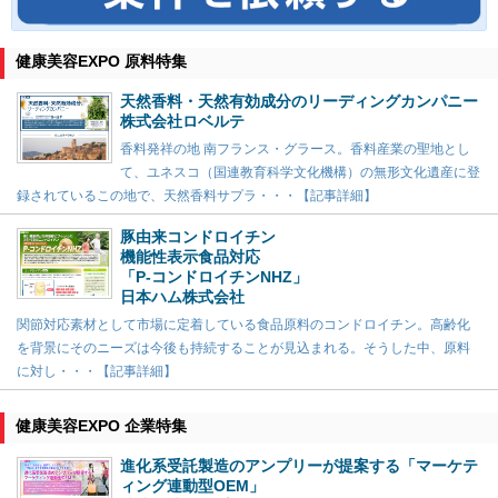
健康美容EXPO 原料特集
天然香料・天然有効成分のリーディングカンパニー
株式会社ロベルテ
香料発祥の地 南フランス・グラース。香料産業の聖地とし
て、ユネスコ（国連教育科学文化機構）の無形文化遺産に登
録されているこの地で、天然香料サプラ・・・【記事詳細】
豚由来コンドロイチン
機能性表示食品対応
「P-コンドロイチンNHZ」
日本ハム株式会社
関節対応素材として市場に定着している食品原料のコンドロイチン。高齢化
を背景にそのニーズは今後も持続することが見込まれる。そうした中、原料
に対し・・・【記事詳細】
健康美容EXPO 企業特集
進化系受託製造のアンプリーが提案する「マーケテ
ィング連動型OEM」