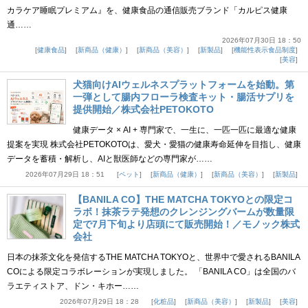
カラケア睡眠プレミアム』を、健康食品の通信販売ブランド「カルピス健康
通……
2026年07月30日 18：50
健康食品
新商品（健康）
新商品（美容）
新製品
機能性表示食品制度
美容
犬猫向けAIウェルネスプラットフォームを始動。第
一弾として腸内フローラ検査キット・腸活サプリを
提供開始／株式会社PETOKOTO
健康データ × AI + 専門家で、一生に、一匹一匹に最適な健康
提案を実現 株式会社PETOKOTOは、愛犬・愛猫の健康寿命延伸を目指し、健康
データを蓄積・解析し、AIと獣医師などの専門家が……
2026年07月29日 18：51
ペット
新商品（健康）
新商品（美容）
新製品
【BANILA CO】THE MATCHA TOKYOとの限定コ
ラボ！抹茶ラテ発想のクレンジングバームが数量限
定で7月下旬より店頭にて販売開始！／モノック株式
会社
日本の抹茶文化を発信するTHE MATCHA TOKYOと、世界中で愛されるBANILA
COによる限定コラボレーションが実現しました。 「BANILA CO」は全国のバ
ラエティストア、ドン・キホー……
2026年07月29日 18：28
化粧品
新商品（美容）
新製品
美容