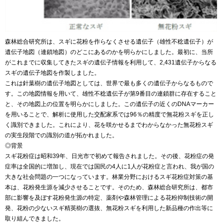
森林総合研究所は、スギに花粉を作らなくさせる遺伝子（雄性不稔遺伝子）が
遺伝子地図（連鎖地図）のどこにあるのかを明らかにしました。最初に、当所
がこれまでに収集してきたスギの遺伝子情報を利用して、2,431遺伝子からなる
スギの遺伝子地図を作製しました。
これは針葉樹の遺伝子地図としては、世界で最も多くの遺伝子からなるもので
す。この地図情報を用いて、雄性不稔遺伝子が第9番目の連鎖群に存在すること
と、その地図上の位置を明らかにしました。この遺伝子の近くのDNAマーカー
を用いることで、解析に使用した交配家系では96％の精度で無花粉スギを正し
く識別できました。これにより、花を咲かせるまでわからなかった無花粉スギ
の実生段階での識別の道が拓かれました。
◎背景
スギ花粉症は昭和39年、日光市で初めて報告されました。その後、花粉症の発
症率は全国的に増加し、現在では国民の4人に1人が花粉症と言われ、我が国の
大きな社会問題の一つになっています。林業分野におけるスギ花粉症対策の基
本は、花粉発生源を減少させることです。そのため、森林総合研究所は、都市
部に影響を及ぼす花粉発生源の特定、薬剤や森林管理による花粉抑制技術の開
発、花粉の少ないスギ精英樹の選抜、無花粉スギを利用した新品種の作出等に
取り組んできました。