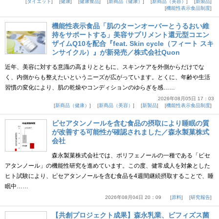
ダイエット
健康
健康食品
新商品（健康）
新商品（美容）
新製品
機能性表示食品制度
機能性表示食品「肌のターンオーバーとうるおい維
持をサポートする」美容サプリメント還元型コエン
ザイムQ10を配合『feat. Skin cycle（フィート スキ
ンサイクル）』が新発売／株式会社Quon
近年、美容に対する意識の高まりとともに、スキンケアを外側からだけでな
く、内側からも整えたいというニーズが広がっています。とくに、年齢や生活
習慣の変化により、肌の乾燥やコンディションのゆらぎを感……
2026年08月05日 17：03
新商品（健康）
新商品（美容）
新製品
機能性表示食品制度
ピセアタンノールを含む食品の摂取により睡眠の質
が改善する可能性が確認されました／森永製菓株式
会社
森永製菓株式会社では、ポリフェノールの一種である「ピセ
アタンノール」の機能性研究を進めています。この度、健常成人を対象とした
ヒト試験により、ピセアタンノールを含む食品を4週間継続摂取することで、睡
眠中……
2026年08月04日 20：09
原料
研究報告
【共創プロジェクト成果】森永乳業、ビフィズス菌