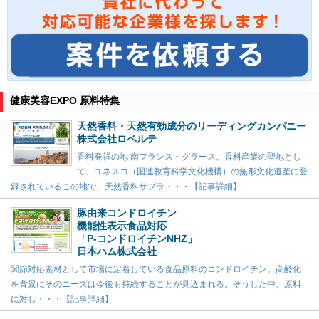
健康美容EXPO 原料特集
天然香料・天然有効成分のリーディングカンパニー
株式会社ロベルテ
香料発祥の地 南フランス・グラース。香料産業の聖地とし
て、ユネスコ（国連教育科学文化機構）の無形文化遺産に登
録されているこの地で、天然香料サプラ・・・【記事詳細】
豚由来コンドロイチン
機能性表示食品対応
「P-コンドロイチンNHZ」
日本ハム株式会社
関節対応素材として市場に定着している食品原料のコンドロイチン。高齢化
を背景にそのニーズは今後も持続することが見込まれる。そうした中、原料
に対し・・・【記事詳細】