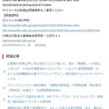
Tel:029-829-8130 Fax:029-873-0844
※リリースの詳細は関連資料をご参照ください
【関連資料】
◎リリースURL/PDF
http://www.ffpri.affrc.go.jp/press/2012/20120903/index.html
http://www.ffpri.affrc.go.jp/press/2012/20120903/documents/20120903.pdf
◎独立行政法人森林総合研究所：公式サイト
http://www.ffpri.affrc.go.jp/
2012年09月04日 11：48
研究報告
関連記事
お客様の切実な声に耳を傾けてたどり着いた、肌の「薄層化」への答え
こすらず、うるおす朝夜別オールインワン「ハルメク 薬用美肌液」が、
さらなる高機能化を遂げてリニューアル！／株式会社ハルメクホールディ
ングス
ブラックジンジャー成分6種を「1種類の標準品」で同時定量！新分析法
（RMS法）を確立！／丸善製薬株式会社
オーラルケアと腸活を1粒で。Wケアチュアブル「オラフル クリア」新発
売／株式会社イブフローラ研究所
4種類の赤い野菜と果実配合で、おいしく続ける美活習慣。冷え、脚のむ