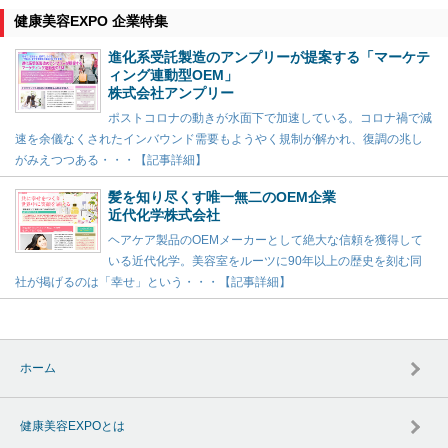
健康美容EXPO 企業特集
進化系受託製造のアンプリーが提案する「マーケテ
ィング連動型OEM」
株式会社アンプリー
ポストコロナの動きが水面下で加速している。コロナ禍で減
速を余儀なくされたインバウンド需要もようやく規制が解かれ、復調の兆し
がみえつつある・・・【記事詳細】
髪を知り尽くす唯一無二のOEM企業
近代化学株式会社
ヘアケア製品のOEMメーカーとして絶大な信頼を獲得して
いる近代化学。美容室をルーツに90年以上の歴史を刻む同
社が掲げるのは「幸せ」という・・・【記事詳細】
ホーム
健康美容EXPOとは