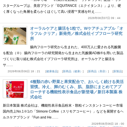
スターグループは、美容ブランド「EQUITANCE（エクイタンス）」より、硬
く厚くなった角層を柔らかくほぐして高い浸透*³ 実感を叶え……
2026年08月07日 09：44
オーラルケアと腸活を1粒で。Wケアチュアブル「オ
ラフル クリア」新発売／株式会社イブフローラ研究
所
腸内フローラ研究から生まれた、400万人に愛される乳酸菌
を配合（※） 腸内フローラの研究開発から生まれた乳酸菌AD株®を用いた製品
づくりに取り組む株式会社イブフローラ研究所は、オーラルケアと腸活を
サ……
2026年08月06日 18：21
健康食品
新商品（健康）
新商品（美容）
新製品
4種類の赤い野菜と果実配合で、おいしく続ける美活
習慣。冷え、脚のむくみ、肌、脂肪にまとめてアプ
ローチする機能性表示食品が新登場／新日本製薬 株
式会社
新日本製薬 株式会社は、機能性表示食品粉末・顆粒インスタントコーヒー市場
国内売上No.1※1の「Slimore Coffee（スリモアコーヒー）」などを展開するヘ
ルスケアブランド『Fun and He……
2026年08月06日 18：00