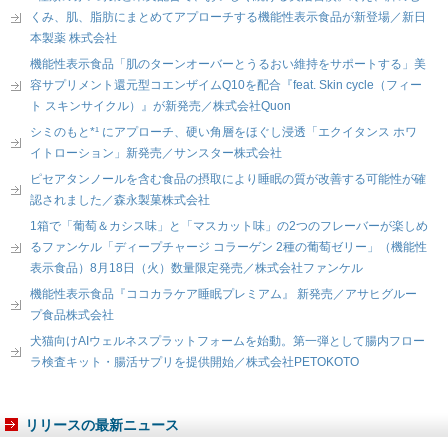
くみ、肌、脂肪にまとめてアプローチする機能性表示食品が新登場／新日
本製薬 株式会社
機能性表示食品「肌のターンオーバーとうるおい維持をサポートする」美
容サプリメント還元型コエンザイムQ10を配合『feat. Skin cycle（フィー
ト スキンサイクル）』が新発売／株式会社Quon
シミのもと*¹ にアプローチ、硬い角層をほぐし浸透「エクイタンス ホワ
イトローション」新発売／サンスター株式会社
ピセアタンノールを含む食品の摂取により睡眠の質が改善する可能性が確
認されました／森永製菓株式会社
1箱で「葡萄＆カシス味」と「マスカット味」の2つのフレーバーが楽しめ
るファンケル「ディープチャージ コラーゲン 2種の葡萄ゼリー」（機能性
表示食品）8月18日（火）数量限定発売／株式会社ファンケル
機能性表示食品『ココカラケア睡眠プレミアム』 新発売／アサヒグルー
プ食品株式会社
犬猫向けAIウェルネスプラットフォームを始動。第一弾として腸内フロー
ラ検査キット・腸活サプリを提供開始／株式会社PETOKOTO
リリースの最新ニュース