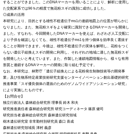
することができました。このDNAマーカーを用いることにより、解析に使用し
た交配家系では96％の精度で無花粉スギの識別に成功しました。
◎成果の活用
本研究により、目的とする雄性不稔遺伝子ms1の連鎖地図上の位置が明らかに
なりました。また、無花粉スギをより確実に識別できるDNAマーカーを開発し
ました。すなわち、今回開発したDNAマーカーを使えば、わざわざ人工交配に
より子供を確認しなくても、雄性不稔遺伝子ms1を持つ個体を効率良く選抜す
ることが期待できます。今後は、雄性不稔遺伝子の実体を解明し、花粉をつく
らない遺伝子組換えスギの開発に利用し、それぞれの地域に適した無花粉スギ
を開発したいと考えています。また、作製した連鎖地図情報から、様々な有用
形質と連鎖するDNAマーカーの開発に取り組む予定です。
なお、本研究は、林野庁「遺伝子組換えによる花粉発生制御技術等の開発事
業」及び生物系特定産業技術研究支援センターイノベーション創出基礎的研究
推進事業「スギ優良個体の選抜のためのゲノムワイドアソシエーション研究」
により実施したものです。
【お問合せ】
独立行政法人 森林総合研究所 理事長 鈴木 和夫
研究推進責任者:森林総合研究所 研究コーディネータ 篠原 健司
研究担当者:森林総合研究所 森林遺伝研究領域
樹木遺伝研究室 非常勤特別研究員 森口 喜成
森林遺伝研究領域長 津村 義彦
広報担当者:森林総合研究所 企画部 研究情報科長 秦野 恭典