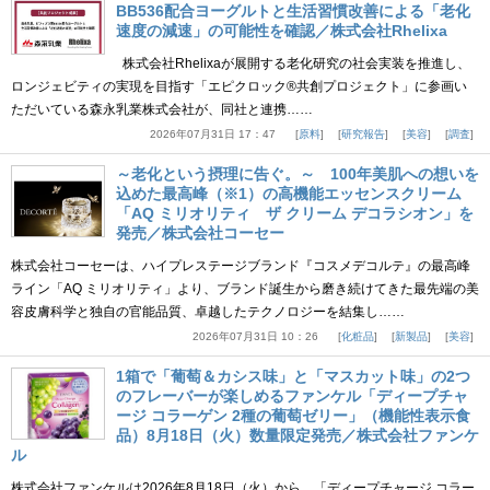
BB536配合ヨーグルトと生活習慣改善による「老化
速度の減速」の可能性を確認／株式会社Rhelixa
株式会社Rhelixaが展開する老化研究の社会実装を推進し、
ロンジェビティの実現を目指す「エピクロック®共創プロジェクト」に参画い
ただいている森永乳業株式会社が、同社と連携……
2026年07月31日 17：47
原料
研究報告
美容
調査
～老化という摂理に告ぐ。～ 100年美肌への想いを
込めた最高峰（※1）の高機能エッセンスクリーム
「AQ ミリオリティ ザ クリーム デコラシオン」を
発売／株式会社コーセー
株式会社コーセーは、ハイプレステージブランド『コスメデコルテ』の最高峰
ライン「AQ ミリオリティ」より、ブランド誕生から磨き続けてきた最先端の美
容皮膚科学と独自の官能品質、卓越したテクノロジーを結集し……
2026年07月31日 10：26
化粧品
新製品
美容
1箱で「葡萄＆カシス味」と「マスカット味」の2つ
のフレーバーが楽しめるファンケル「ディープチャ
ージ コラーゲン 2種の葡萄ゼリー」（機能性表示食
品）8月18日（火）数量限定発売／株式会社ファンケ
ル
株式会社ファンケルは2026年8月18日（火）から、「ディープチャージ コラー