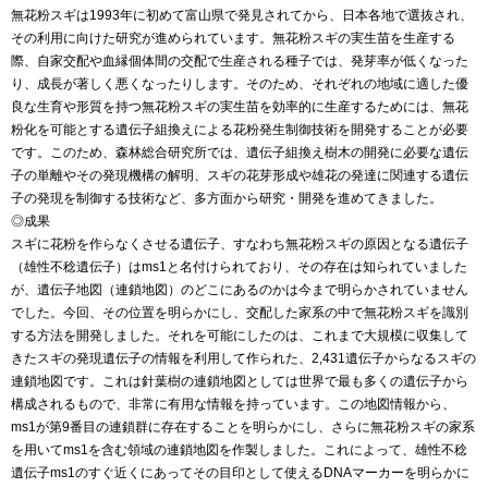
無花粉スギは1993年に初めて富山県で発見されてから、日本各地で選抜され、
その利用に向けた研究が進められています。無花粉スギの実生苗を生産する
際、自家交配や血縁個体間の交配で生産される種子では、発芽率が低くなった
り、成長が著しく悪くなったりします。そのため、それぞれの地域に適した優
良な生育や形質を持つ無花粉スギの実生苗を効率的に生産するためには、無花
粉化を可能とする遺伝子組換えによる花粉発生制御技術を開発することが必要
です。このため、森林総合研究所では、遺伝子組換え樹木の開発に必要な遺伝
子の単離やその発現機構の解明、スギの花芽形成や雄花の発達に関連する遺伝
子の発現を制御する技術など、多方面から研究・開発を進めてきました。
◎成果
スギに花粉を作らなくさせる遺伝子、すなわち無花粉スギの原因となる遺伝子
（雄性不稔遺伝子）はms1と名付けられており、その存在は知られていました
が、遺伝子地図（連鎖地図）のどこにあるのかは今まで明らかされていません
でした。今回、その位置を明らかにし、交配した家系の中で無花粉スギを識別
する方法を開発しました。それを可能にしたのは、これまで大規模に収集して
きたスギの発現遺伝子の情報を利用して作られた、2,431遺伝子からなるスギの
連鎖地図です。これは針葉樹の連鎖地図としては世界で最も多くの遺伝子から
構成されるもので、非常に有用な情報を持っています。この地図情報から、
ms1が第9番目の連鎖群に存在することを明らかにし、さらに無花粉スギの家系
を用いてms1を含む領域の連鎖地図を作製しました。これによって、雄性不稔
遺伝子ms1のすぐ近くにあってその目印として使えるDNAマーカーを明らかに