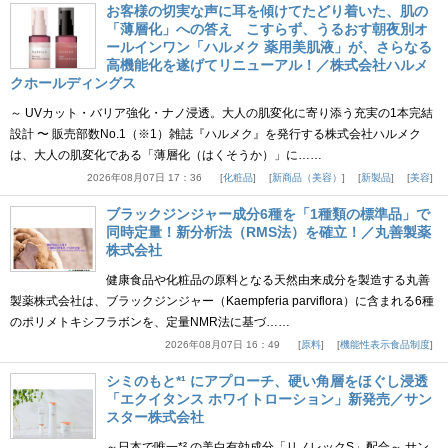
お客様の切実な声に耳を傾けてたどり着いた、肌の
「薄層化」への答え こすらず、うるおす朝夜別オ
ールインワン「ハルメク 薬用美肌液」が、さらなる
高機能化を遂げてリニューアル！／株式会社ハルメ
クホールディングス
～ UVカット・バリア強化・ナノ浸透。大人の肌変化に寄り添う充実の1本完結
設計 〜 販売部数No.1（※1）雑誌『ハルメク』を発行する株式会社ハルメク
は、大人の肌変化である「薄層化（はくそうか）」に……
2026年08月07日 17：36
化粧品
新商品（美容）
新製品
美容
ブラックジンジャー成分6種を「1種類の標準品」で
同時定量！新分析法（RMS法）を確立！／丸善製薬
株式会社
健康食品や化粧品の原料となる天然由来成分を製造する丸善
製薬株式会社は、ブラックジンジャー（Kaempferia parviflora）に含まれる6種
のポリメトキシフラボンを、定量NMR法に基づ……
2026年08月07日 16：49
原料
機能性表示食品制度
シミのもと*¹ にアプローチ、硬い角層をほぐし浸透
「エクイタンス ホワイトローション」新発売／サン
スター株式会社
～日本で唯一*² の美白有効成分「リノレックS」配合～ サン