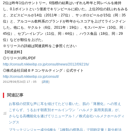
2位は昨年1位のサントリー。6指標の結果はいずれも昨年と同レベルを維持
し、0.1ポイントという僅差でキリンビールに続いた。上位20位の顔ぶれをみる
と、ヱビスビールが14位（2011年：27位）、サッポロビールが15位（同：35
位）と、アルコール飲料系のブランドが昨年からスコアを上げてラインクイン
した。他にも、ヤクルト（6位、2011年：19位）、モスバーガー（10位、同：
45位）、セブン-イレブン（11位、同：44位）、ハウス食品（18位、同：29
位）などが順位を上げた。
※リリースの詳細は関連資料をご参照ください
【関連資料】
◎リリースURL/PDF
http://consult.nikkeibp.co.jp/consult/news/2012/0921fs/
◎株式会社日経ＢＰコンサルティング：公式サイト
http://consult.nikkeibp.co.jp/consult/
2012年09月24日 17：05
調査
関連記事
お客様の切実な声に耳を傾けてたどり着いた、肌の「薄層化」への答え
こすらず、うるおす朝夜別オールインワン「ハルメク 薬用美肌液」が、
さらなる高機能化を遂げてリニューアル！／株式会社ハルメクホールディ
ングス
ブラックジンジャー成分6種を「1種類の標準品」で同時定量！新分析法