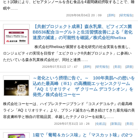
ヒト試験により、ピセアタンノールを含む食品を4週間継続摂取することで、睡
眠中……
2026年08月04日 20：09
原料
研究報告
【共創プロジェクト成果】森永乳業、ビフィズス菌
BB536配合ヨーグルトと生活習慣改善による「老化
速度の減速」の可能性を確認／株式会社Rhelixa
株式会社Rhelixaが展開する老化研究の社会実装を推進し、
ロンジェビティの実現を目指す「エピクロック®共創プロジェクト」に参画い
ただいている森永乳業株式会社が、同社と連携……
2026年07月31日 17：47
原料
研究報告
美容
調査
～老化という摂理に告ぐ。～ 100年美肌への想いを
込めた最高峰（※1）の高機能エッセンスクリーム
「AQ ミリオリティ ザ クリーム デコラシオン」を
発売／株式会社コーセー
株式会社コーセーは、ハイプレステージブランド『コスメデコルテ』の最高峰
ライン「AQ ミリオリティ」より、ブランド誕生から磨き続けてきた最先端の美
容皮膚科学と独自の官能品質、卓越したテクノロジーを結集し……
2026年07月31日 10：26
化粧品
新製品
美容
1箱で「葡萄＆カシス味」と「マスカット味」の2つ