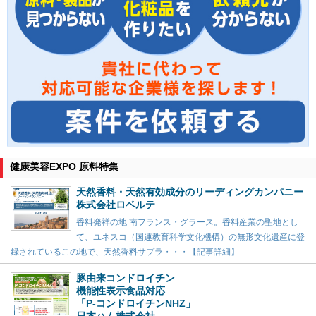
健康美容EXPO 原料特集
天然香料・天然有効成分のリーディングカンパニー
株式会社ロベルテ
香料発祥の地 南フランス・グラース。香料産業の聖地とし
て、ユネスコ（国連教育科学文化機構）の無形文化遺産に登
録されているこの地で、天然香料サプラ・・・【記事詳細】
豚由来コンドロイチン
機能性表示食品対応
「P-コンドロイチンNHZ」
日本ハム株式会社