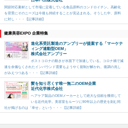
関節対応素材として市場に定着している食品原料のコンドロイチン。高齢化
を背景にそのニーズは今後も持続することが見込まれる。そうした中、原料
に対し・・・【記事詳細】
健康美容EXPO 企業特集
進化系受託製造のアンプリーが提案する「マーケテ
ィング連動型OEM」
株式会社アンプリー
ポストコロナの動きが水面下で加速している。コロナ禍で減
速を余儀なくされたインバウンド需要もようやく規制が解かれ、復調の兆し
がみえつつある・・・【記事詳細】
髪を知り尽くす唯一無二のOEM企業
近代化学株式会社
ヘアケア製品のOEMメーカーとして絶大な信頼を獲得して
いる近代化学。美容室をルーツに90年以上の歴史を刻む同
社が掲げるのは「幸せ」という・・・【記事詳細】