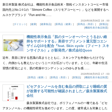
新日本製薬 株式会社は、機能性表示食品粉末・顆粒インスタントコーヒー市場
国内売上No.1※1の「Slimore Coffee（スリモアコーヒー）」などを展開するヘ
ルスケアブランド『Fun and He……
2026年08月06日 18：00
ダイエット
健康
健康食品
新商品（健康）
新商品（美容）
新製品
機能性表示食品制度
機能性表示食品「肌のターンオーバーとうるおい維
持をサポートする」美容サプリメント還元型コエン
ザイムQ10を配合『feat. Skin cycle（フィート スキ
ンサイクル）』が新発売／株式会社Quon
近年、美容に対する意識の高まりとともに、スキンケアを外側からだけでな
く、内側からも整えたいというニーズが広がっています。とくに、年齢や生活
習慣の変化により、肌の乾燥やコンディションのゆらぎを感……
2026年08月05日 17：03
新商品（健康）
新商品（美容）
新製品
機能性表示食品制度
ピセアタンノールを含む食品の摂取により睡眠の質
が改善する可能性が確認されました／森永製菓株式
会社
森永製菓株式会社では、ポリフェノールの一種である「ピセ
アタンノール」の機能性研究を進めています。この度、健常成人を対象とした