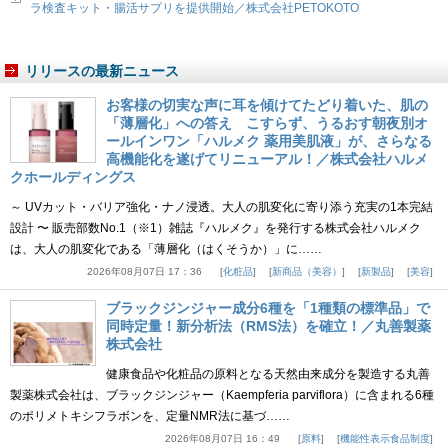
ラ検査キット・腸活サプリを提供開始／株式会社PETOKOTO
リリースの最新ニュース
お客様の切実な声に耳を傾けてたどり着いた、肌の
「薄層化」への答え こすらず、うるおす朝夜別オ
ールインワン「ハルメク 薬用美肌液」が、さらなる
高機能化を遂げてリニューアル！／株式会社ハルメ
クホールディングス
～ UVカット・バリア強化・ナノ浸透。大人の肌変化に寄り添う充実の1本完結
設計 〜 販売部数No.1（※1）雑誌『ハルメク』を発行する株式会社ハルメク
は、大人の肌変化である「薄層化（はくそうか）」に……
2026年08月07日 17：36
化粧品
新商品（美容）
新製品
美容
ブラックジンジャー成分6種を「1種類の標準品」で
同時定量！新分析法（RMS法）を確立！／丸善製薬
株式会社
健康食品や化粧品の原料となる天然由来成分を製造する丸善
製薬株式会社は、ブラックジンジャー（Kaempferia parviflora）に含まれる6種
のポリメトキシフラボンを、定量NMR法に基づ……
2026年08月07日 16：49
原料
機能性表示食品制度