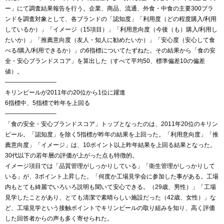
ー」にて調査結果報告を行う。企業、商品、流通、外食・中食の主要300ブラ
ンドを調査対象として、各ブランドの「認知度」「利用度（どの程度購入/利用
しているか）」「イメージ（15項目）」「利用意向度（今後（も）購入/利用し
たいか）」「推薦意向度（友人・知人に勧めたいか）」「安心度（安心して食
べる/購入/利用できるか）」の6指標についてたずねた。その結果から「食の安
全・安心ブランドスコア」を算出した（すべて平均50、標準偏差10の偏差
値）。
————————–
キリンビールが2011年の20位から1位に躍進
6指標中、5指標で昨年を上回る
————————–
「食の安全・安心ブランドスコア」トップとなったのは、2011年20位のキリン
ビール。「認知度」を除く5指標が昨年の結果を上回った。「利用意向度」「推
薦意向度」「イメージ」は、10ポイント以上昨年結果を上回る結果となった。
30代以下の若年層の評価が上がった点も特徴的。
イメージ項目では「品質管理がしっかりしている」「衛生管理がしっかりして
いる」が、3ポイント上昇した。「何度か工場見学会に参加した事がある。工場
内もとても綺麗でいろいろ説明も聞いて安心できる。（29歳、男性）」「工場
見学したことがあり、とても清潔で素晴らしい施設だった（42歳、女性）」な
ど、工場見学という接触ポイントでキリンビールの取り組みを知り、高く評価
した回答者からの声も多く寄せられた。