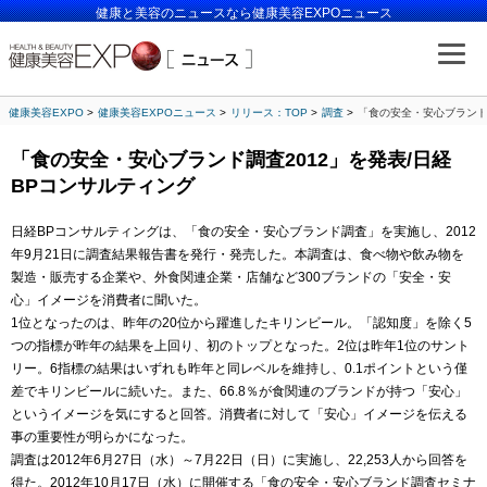
健康と美容のニュースなら健康美容EXPOニュース
健康美容EXPO
健康美容EXPOニュース
リリース：TOP
調査
「食の安全・安心ブランド
「食の安全・安心ブランド調査2012」を発表/日経
BPコンサルティング
日経BPコンサルティングは、「食の安全・安心ブランド調査」を実施し、2012
年9月21日に調査結果報告書を発行・発売した。本調査は、食べ物や飲み物を
製造・販売する企業や、外食関連企業・店舗など300ブランドの「安全・安
心」イメージを消費者に聞いた。
1位となったのは、昨年の20位から躍進したキリンビール。「認知度」を除く5
つの指標が昨年の結果を上回り、初のトップとなった。2位は昨年1位のサント
リー。6指標の結果はいずれも昨年と同レベルを維持し、0.1ポイントという僅
差でキリンビールに続いた。また、66.8％が食関連のブランドが持つ「安心」
というイメージを気にすると回答。消費者に対して「安心」イメージを伝える
事の重要性が明らかになった。
調査は2012年6月27日（水）～7月22日（日）に実施し、22,253人から回答を
得た。2012年10月17日（水）に開催する「食の安全・安心ブランド調査セミナ