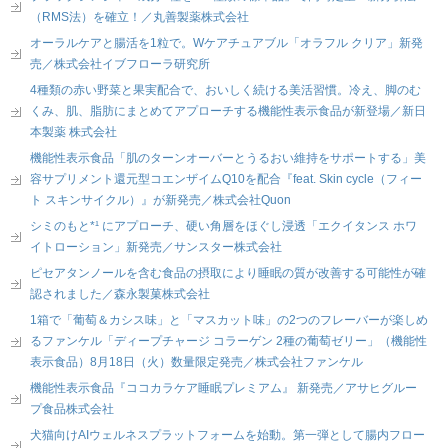
（RMS法）を確立！／丸善製薬株式会社
オーラルケアと腸活を1粒で。Wケアチュアブル「オラフル クリア」新発
売／株式会社イブフローラ研究所
4種類の赤い野菜と果実配合で、おいしく続ける美活習慣。冷え、脚のむ
くみ、肌、脂肪にまとめてアプローチする機能性表示食品が新登場／新日
本製薬 株式会社
機能性表示食品「肌のターンオーバーとうるおい維持をサポートする」美
容サプリメント還元型コエンザイムQ10を配合『feat. Skin cycle（フィー
ト スキンサイクル）』が新発売／株式会社Quon
シミのもと*¹ にアプローチ、硬い角層をほぐし浸透「エクイタンス ホワ
イトローション」新発売／サンスター株式会社
ピセアタンノールを含む食品の摂取により睡眠の質が改善する可能性が確
認されました／森永製菓株式会社
1箱で「葡萄＆カシス味」と「マスカット味」の2つのフレーバーが楽しめ
るファンケル「ディープチャージ コラーゲン 2種の葡萄ゼリー」（機能性
表示食品）8月18日（火）数量限定発売／株式会社ファンケル
機能性表示食品『ココカラケア睡眠プレミアム』 新発売／アサヒグルー
プ食品株式会社
犬猫向けAIウェルネスプラットフォームを始動。第一弾として腸内フロー