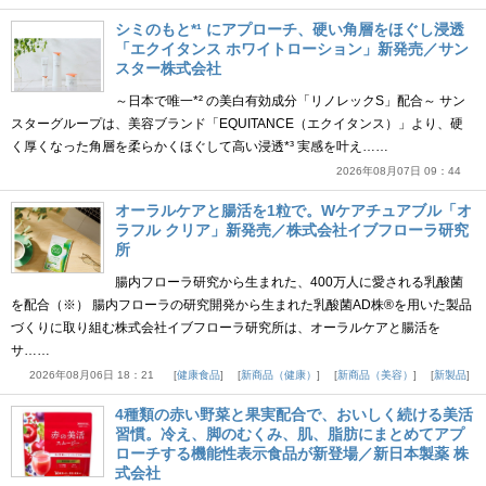
シミのもと*¹ にアプローチ、硬い角層をほぐし浸透
「エクイタンス ホワイトローション」新発売／サン
スター株式会社
～日本で唯一*² の美白有効成分「リノレックS」配合～ サン
スターグループは、美容ブランド「EQUITANCE（エクイタンス）」より、硬
く厚くなった角層を柔らかくほぐして高い浸透*³ 実感を叶え……
2026年08月07日 09：44
オーラルケアと腸活を1粒で。Wケアチュアブル「オ
ラフル クリア」新発売／株式会社イブフローラ研究
所
腸内フローラ研究から生まれた、400万人に愛される乳酸菌
を配合（※） 腸内フローラの研究開発から生まれた乳酸菌AD株®を用いた製品
づくりに取り組む株式会社イブフローラ研究所は、オーラルケアと腸活を
サ……
2026年08月06日 18：21
健康食品
新商品（健康）
新商品（美容）
新製品
4種類の赤い野菜と果実配合で、おいしく続ける美活
習慣。冷え、脚のむくみ、肌、脂肪にまとめてアプ
ローチする機能性表示食品が新登場／新日本製薬 株
式会社