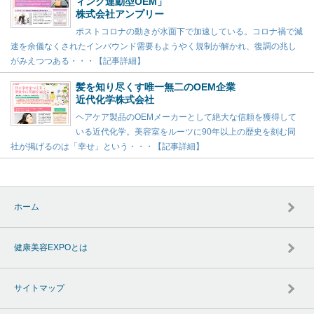
ィング連動型OEM」
株式会社アンプリー
ポストコロナの動きが水面下で加速している。コロナ禍で減
速を余儀なくされたインバウンド需要もようやく規制が解かれ、復調の兆し
がみえつつある・・・【記事詳細】
髪を知り尽くす唯一無二のOEM企業
近代化学株式会社
ヘアケア製品のOEMメーカーとして絶大な信頼を獲得して
いる近代化学。美容室をルーツに90年以上の歴史を刻む同
社が掲げるのは「幸せ」という・・・【記事詳細】
ホーム
健康美容EXPOとは
サイトマップ