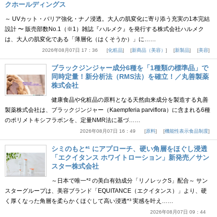
クホールディングス
～ UVカット・バリア強化・ナノ浸透。大人の肌変化に寄り添う充実の1本完結
設計 〜 販売部数No.1（※1）雑誌『ハルメク』を発行する株式会社ハルメク
は、大人の肌変化である「薄層化（はくそうか）」に……
2026年08月07日 17：36
化粧品
新商品（美容）
新製品
美容
ブラックジンジャー成分6種を「1種類の標準品」で
同時定量！新分析法（RMS法）を確立！／丸善製薬
株式会社
健康食品や化粧品の原料となる天然由来成分を製造する丸善
製薬株式会社は、ブラックジンジャー（Kaempferia parviflora）に含まれる6種
のポリメトキシフラボンを、定量NMR法に基づ……
2026年08月07日 16：49
原料
機能性表示食品制度
シミのもと*¹ にアプローチ、硬い角層をほぐし浸透
「エクイタンス ホワイトローション」新発売／サン
スター株式会社
～日本で唯一*² の美白有効成分「リノレックS」配合～ サン
スターグループは、美容ブランド「EQUITANCE（エクイタンス）」より、硬
く厚くなった角層を柔らかくほぐして高い浸透*³ 実感を叶え……
2026年08月07日 09：44