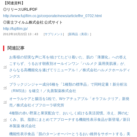
【関連資料】
◎リリースURL/PDF
http://www.fujifilm.co.jp/corporate/news/articleffnr_0702.html
◎富士フイルム株式会社:公式サイト
http://fujifilm.jp/
2012年10月22日 13：43
サプリメント
新商品（美容）
関連記事
お客様の切実な声に耳を傾けてたどり着いた、肌の「薄層化」への答え
こすらず、うるおす朝夜別オールインワン「ハルメク 薬用美肌液」が、
さらなる高機能化を遂げてリニューアル！／株式会社ハルメクホールディ
ングス
ブラックジンジャー成分6種を「1種類の標準品」で同時定量！新分析法
（RMS法）を確立！／丸善製薬株式会社
オーラルケアと腸活を1粒で。Wケアチュアブル「オラフル クリア」新発
売／株式会社イブフローラ研究所
4種類の赤い野菜と果実配合で、おいしく続ける美活習慣。冷え、脚のむ
くみ、肌、脂肪にまとめてアプローチする機能性表示食品が新登場／新日
本製薬 株式会社
機能性表示食品「肌のターンオーバーとうるおい維持をサポートする」美