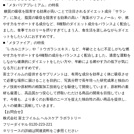
■「メタバリアプレミアム」の特長
糖質の吸収を阻害する効果が高いことで注目されるダイエット成分「サラシ
ア」に加え、脂質の吸収を阻害する効果の高い「海藻ポリフェノール」や、燃
やす力をサポートする成分など、8種類のダイエット成分をバランスよく配合し
ました。食事でカロリーを摂りすぎてしまう人、食生活を楽しみながらダイエ
ットをしたい人におすすめです。
■「メタファイア」の特長
「L-カルニチン」や「トウガラシエキス」など、年齢とともに不足しがちな燃
やす力をサポートする4種類の成分をバランスよく配合しました。適度な運動を
しながら健康的にダイエットをしたい方や、年齢による燃やす力の低下が気に
なる方におすすめです。
富士フイルムの提供するサプリメントは、有用な成分を効率よく体に吸収させ
て必要な場所に届けることを目的に、写真分野で長年培った研究成果と独自の
ナノ技術や原材料の精製加工技術などを駆使して開発しています。原材料の素
材も厳選し、高品質かつ安心して摂取いただける商品の開発を目指していま
す。今後も、より多くのお客様のニーズを捉えた独自性の高い商品を提供し、
人々の健康に貢献していきます。
【お問合せ】
株式会社 富士フイルム ヘルスケア ラボラトリー
フリーダイヤル 0120-223-221
※リリースの詳細は関連資料をご参照ください