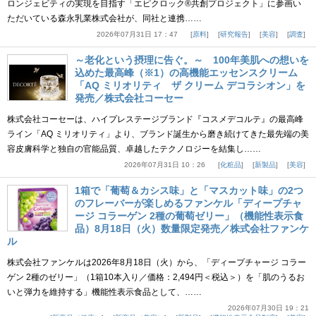
ロンジェビティの実現を目指す「エピクロック®共創プロジェクト」に参画い
ただいている森永乳業株式会社が、同社と連携……
2026年07月31日 17：47
原料
研究報告
美容
調査
～老化という摂理に告ぐ。～ 100年美肌への想いを
込めた最高峰（※1）の高機能エッセンスクリーム
「AQ ミリオリティ ザ クリーム デコラシオン」を
発売／株式会社コーセー
株式会社コーセーは、ハイプレステージブランド『コスメデコルテ』の最高峰
ライン「AQ ミリオリティ」より、ブランド誕生から磨き続けてきた最先端の美
容皮膚科学と独自の官能品質、卓越したテクノロジーを結集し……
2026年07月31日 10：26
化粧品
新製品
美容
1箱で「葡萄＆カシス味」と「マスカット味」の2つ
のフレーバーが楽しめるファンケル「ディープチャ
ージ コラーゲン 2種の葡萄ゼリー」（機能性表示食
品）8月18日（火）数量限定発売／株式会社ファンケ
ル
株式会社ファンケルは2026年8月18日（火）から、「ディープチャージ コラー
ゲン 2種のゼリー」（1箱10本入り／価格：2,494円＜税込＞）を「肌のうるお
いと弾力を維持する」機能性表示食品として、……
2026年07月30日 19：21