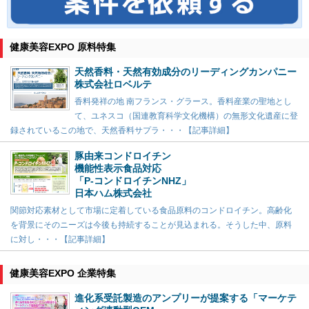
健康美容EXPO 原料特集
天然香料・天然有効成分のリーディングカンパニー
株式会社ロベルテ
香料発祥の地 南フランス・グラース。香料産業の聖地とし
て、ユネスコ（国連教育科学文化機構）の無形文化遺産に登
録されているこの地で、天然香料サプラ・・・【記事詳細】
豚由来コンドロイチン
機能性表示食品対応
「P-コンドロイチンNHZ」
日本ハム株式会社
関節対応素材として市場に定着している食品原料のコンドロイチン。高齢化
を背景にそのニーズは今後も持続することが見込まれる。そうした中、原料
に対し・・・【記事詳細】
健康美容EXPO 企業特集
進化系受託製造のアンプリーが提案する「マーケテ