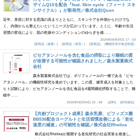
ザイムQ10を配合『feat. Skin cycle（フィート スキ
ンサイクル）』が新発売／株式会社Quon
近年、美容に対する意識の高まりとともに、スキンケアを外側からだけでな
く、内側からも整えたいというニーズが広がっています。とくに、年齢や生活
習慣の変化により、肌の乾燥やコンディションのゆらぎを感……
2026年08月05日 17：03
新商品（健康）
新商品（美容）
新製品
機能性表示食品制度
ピセアタンノールを含む食品の摂取により睡眠の質
が改善する可能性が確認されました／森永製菓株式
会社
森永製菓株式会社では、ポリフェノールの一種である「ピセ
アタンノール」の機能性研究を進めています。この度、健常成人を対象とした
ヒト試験により、ピセアタンノールを含む食品を4週間継続摂取することで、睡
眠中……
2026年08月04日 20：09
原料
研究報告
【共創プロジェクト成果】森永乳業、ビフィズス菌
BB536配合ヨーグルトと生活習慣改善による「老化
速度の減速」の可能性を確認／株式会社Rhelixa
株式会社Rhelixaが展開する老化研究の社会実装を推進し、