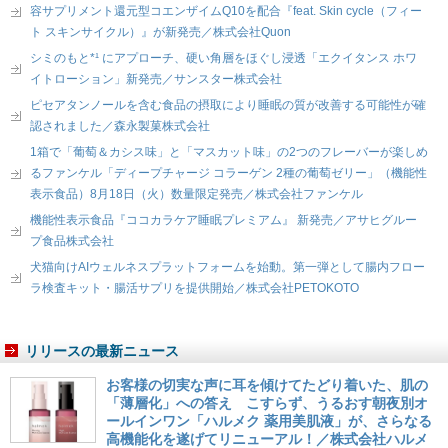
容サプリメント還元型コエンザイムQ10を配合『feat. Skin cycle（フィー
ト スキンサイクル）』が新発売／株式会社Quon
シミのもと*¹ にアプローチ、硬い角層をほぐし浸透「エクイタンス ホワ
イトローション」新発売／サンスター株式会社
ピセアタンノールを含む食品の摂取により睡眠の質が改善する可能性が確
認されました／森永製菓株式会社
1箱で「葡萄＆カシス味」と「マスカット味」の2つのフレーバーが楽しめ
るファンケル「ディープチャージ コラーゲン 2種の葡萄ゼリー」（機能性
表示食品）8月18日（火）数量限定発売／株式会社ファンケル
機能性表示食品『ココカラケア睡眠プレミアム』 新発売／アサヒグルー
プ食品株式会社
犬猫向けAIウェルネスプラットフォームを始動。第一弾として腸内フロー
ラ検査キット・腸活サプリを提供開始／株式会社PETOKOTO
リリースの最新ニュース
お客様の切実な声に耳を傾けてたどり着いた、肌の
「薄層化」への答え こすらず、うるおす朝夜別オ
ールインワン「ハルメク 薬用美肌液」が、さらなる
高機能化を遂げてリニューアル！／株式会社ハルメ