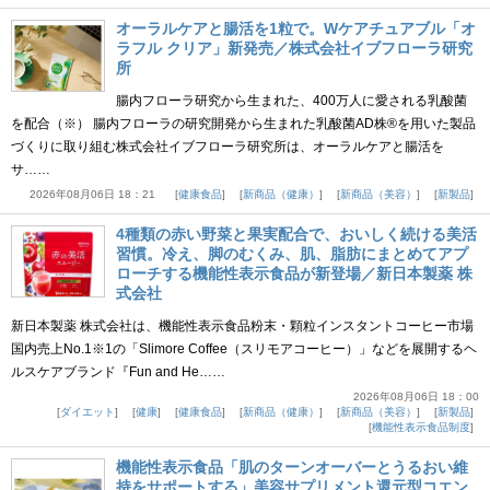
オーラルケアと腸活を1粒で。Wケアチュアブル「オ
ラフル クリア」新発売／株式会社イブフローラ研究
所
腸内フローラ研究から生まれた、400万人に愛される乳酸菌
を配合（※） 腸内フローラの研究開発から生まれた乳酸菌AD株®を用いた製品
づくりに取り組む株式会社イブフローラ研究所は、オーラルケアと腸活を
サ……
2026年08月06日 18：21
健康食品
新商品（健康）
新商品（美容）
新製品
4種類の赤い野菜と果実配合で、おいしく続ける美活
習慣。冷え、脚のむくみ、肌、脂肪にまとめてアプ
ローチする機能性表示食品が新登場／新日本製薬 株
式会社
新日本製薬 株式会社は、機能性表示食品粉末・顆粒インスタントコーヒー市場
国内売上No.1※1の「Slimore Coffee（スリモアコーヒー）」などを展開するヘ
ルスケアブランド『Fun and He……
2026年08月06日 18：00
ダイエット
健康
健康食品
新商品（健康）
新商品（美容）
新製品
機能性表示食品制度
機能性表示食品「肌のターンオーバーとうるおい維
持をサポートする」美容サプリメント還元型コエン