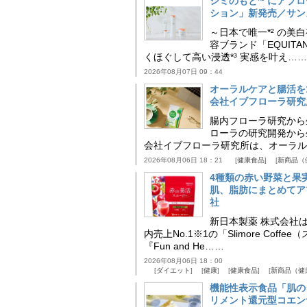
シミのもと*¹ にア
ション」新発売／サン
～日本で唯一*² の
容ブランド「EQUIT
くほぐして高い浸透*³ 実感を叶え……
2026年08月07日 09：44
オーラルケアと腸活を
会社イブフローラ研究
腸内フローラ研究から
ローラの研究開発から
会社イブフローラ研究所は、オーラル
2026年08月06日 18：21
健康食品
新商品（
4種類の赤い野菜と果
肌、脂肪にまとめてア
社
新日本製薬 株式会社
内売上No.1※1の「Slimore C
『Fun and He……
2026年08月06日 18：00
ダイエット
健康
健康食品
新商品（健
機能性表示食品「肌の
リメント還元型コエンザイム