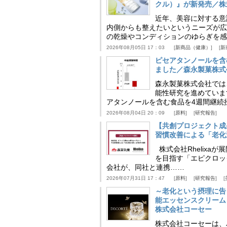
クル）』が新発売／株
近年、美容に対する意
内側からも整えたいというニーズが広
の乾燥やコンディションのゆらぎを感
2026年08月05日 17：03
新商品（健康）
新
ピセアタンノールを含
ました／森永製菓株式
森永製菓株式会社では
能性研究を進めていま
アタンノールを含む食品を4週間継続
2026年08月04日 20：09
原料
研究報告
【共創プロジェクト成
習慣改善による「老化速
株式会社Rhelix
を目指す「エピクロッ
会社が、同社と連携……
2026年07月31日 17：47
原料
研究報告
～老化という摂理に告
能エッセンスクリーム
株式会社コーセー
株式会社コーセーは、