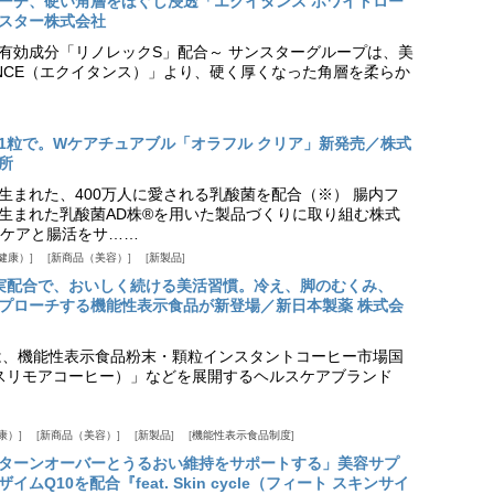
プローチ、硬い角層をほぐし浸透「エクイタンス ホワイトロー
スター株式会社
美白有効成分「リノレックS」配合～ サンスターグループは、美
ANCE（エクイタンス）」より、硬く厚くなった角層を柔らか
1粒で。Wケアチュアブル「オラフル クリア」新発売／株式
所
生まれた、400万人に愛される乳酸菌を配合（※） 腸内フ
生まれた乳酸菌AD株®を用いた製品づくりに取り組む株式
ケアと腸活をサ……
健康）
新商品（美容）
新製品
実配合で、おいしく続ける美活習慣。冷え、脚のむくみ、
プローチする機能性表示食品が新登場／新日本製薬 株式会
は、機能性表示食品粉末・顆粒インスタントコーヒー市場国
offee（スリモアコーヒー）」などを展開するヘルスケアブランド
康）
新商品（美容）
新製品
機能性表示食品制度
ターンオーバーとうるおい維持をサポートする」美容サプ
Q10を配合『feat. Skin cycle（フィート スキンサイ