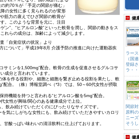
性の約70％が「手足の関節が痛む」
代以降の女性に多く見られるのが変形
齢や筋力の衰えでひざ関節の軟骨が
健
です。このような背景を元に、注目
ーゲン”、“ヒアルロン酸”といった軟骨を潤し、関節の動きをス
。これらの成分は、加齢によって減少します。
礎調査「自覚症状の状況」より
り方について」平成19年8月 介護予防の推進に向けた運動器疾
ラース
（国連
登録さ
コサミンを1,500mg”配合。軟骨の生成を促進させるグルコサ
ラ・・
ない成分と言われています。
の体を作る役割や、細胞と細胞を繋ぎ止める役割を果たし、軟
mg”配合。（株）博報堂調べ（*3）では、50～60代女性が摂取
保持機能を持つと言われる“ヒアルロン酸を5mg”配合。
0代女性が興味/関心のある健康成分で上位。
関節対
にも、飲み続けていただくのにぴったりなサイズです。
原料の
ロリーを気にしがちな女性にも、飲み続けていただきやすいカロリ
ニーズ
そうし
う、甘酸っぱい味わいの清涼飲料に仕上げております。
健