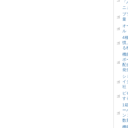
「
ニ
ブ
量
オ
ル
4
慣
る
機
ポ
配
発
シ
イ
社
ピ
す
1
ー
ン
数
機