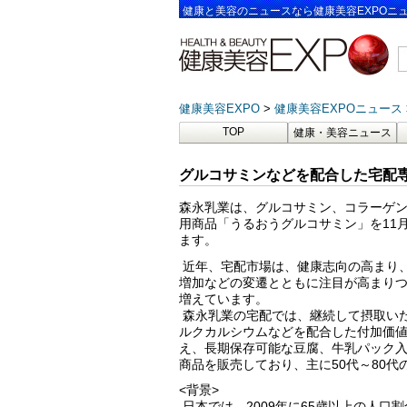
健康と美容のニュースなら健康美容EXPOニ
健康美容EXPO
健康美容EXPOニュース
TOP
健康・美容ニュース
グルコサミンなどを配合した宅配専
森永乳業は、グルコサミン、コラーゲ
用商品「うるおうグルコサミン」を11
ます。
近年、宅配市場は、健康志向の高まり
増加などの変遷とともに注目が高まり
増えています。
森永乳業の宅配では、継続して摂取いた
ルクカルシウムなどを配合した付加価
え、長期保存可能な豆腐、牛乳パック入
商品を販売しており、主に50代～80
<背景>
日本では、2009年に65歳以上の人口割