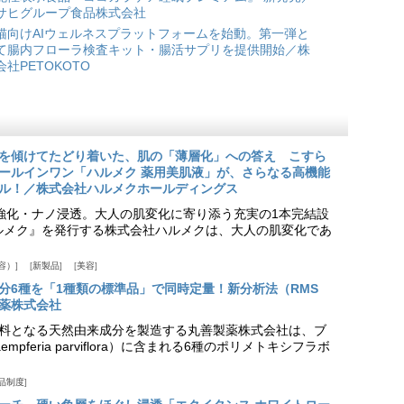
サヒグループ食品株式会社
猫向けAIウェルネスプラットフォームを始動。第一弾と
て腸内フローラ検査キット・腸活サプリを提供開始／株
会社PETOKOTO
を傾けてたどり着いた、肌の「薄層化」への答え こすら
ールインワン「ハルメク 薬用美肌液」が、さらなる高機能
ル！／株式会社ハルメクホールディングス
ア強化・ナノ浸透。大人の肌変化に寄り添う充実の1本完結設
『ハルメク』を発行する株式会社ハルメクは、大人の肌変化であ
容）
新製品
美容
分6種を「1種類の標準品」で同時定量！新分析法（RMS
薬株式会社
料となる天然由来成分を製造する丸善製薬株式会社は、ブ
pferia parviflora）に含まれる6種のポリメトキシフラボ
品制度