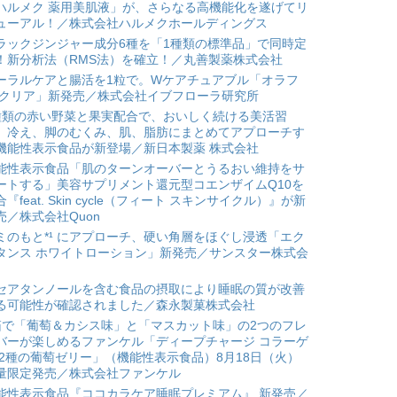
ハルメク 薬用美肌液」が、さらなる高機能化を遂げてリ
ューアル！／株式会社ハルメクホールディングス
ラックジンジャー成分6種を「1種類の標準品」で同時定
！新分析法（RMS法）を確立！／丸善製薬株式会社
ーラルケアと腸活を1粒で。Wケアチュアブル「オラフ
 クリア」新発売／株式会社イブフローラ研究所
種類の赤い野菜と果実配合で、おいしく続ける美活習
。冷え、脚のむくみ、肌、脂肪にまとめてアプローチす
機能性表示食品が新登場／新日本製薬 株式会社
能性表示食品「肌のターンオーバーとうるおい維持をサ
ートする」美容サプリメント還元型コエンザイムQ10を
合『feat. Skin cycle（フィート スキンサイクル）』が新
売／株式会社Quon
ミのもと*¹ にアプローチ、硬い角層をほぐし浸透「エク
タンス ホワイトローション」新発売／サンスター株式会
セアタンノールを含む食品の摂取により睡眠の質が改善
る可能性が確認されました／森永製菓株式会社
箱で「葡萄＆カシス味」と「マスカット味」の2つのフレ
バーが楽しめるファンケル「ディープチャージ コラーゲ
 2種の葡萄ゼリー」（機能性表示食品）8月18日（火）
量限定発売／株式会社ファンケル
能性表示食品『ココカラケア睡眠プレミアム』 新発売／