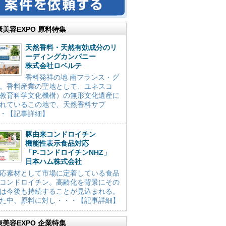
康美容EXPO 原料特集
天然香料・天然有効成分のリ
ーディングカンパニー
株式会社ロベルテ
香料発祥の地 南フランス・グ
。香料産業の聖地として、ユネスコ
教育科学文化機構）の無形文化遺産に
れているこの地で、天然香料サプ
・【記事詳細】
豚由来コンドロイチン
機能性表示食品対応
「P-コンドロイチンNHZ」
日本ハム株式会社
応素材として市場に定着している食品
コンドロイチン。高齢化を背景にその
は今後も持続することが見込まれる。
た中、原料に対し・・・【記事詳細】
康美容EXPO 企業特集