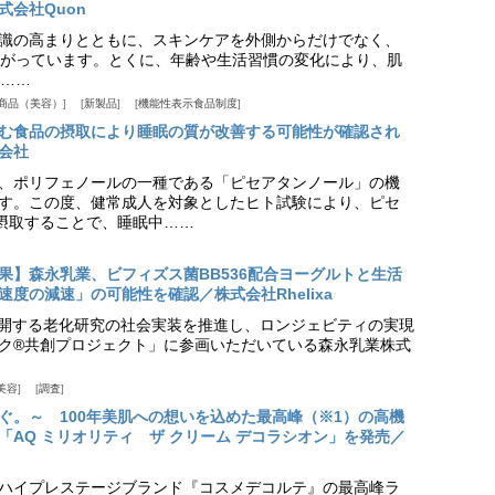
式会社Quon
識の高まりとともに、スキンケアを外側からだけでなく、
がっています。とくに、年齢や生活習慣の変化により、肌
……
商品（美容）
新製品
機能性表示食品制度
む食品の摂取により睡眠の質が改善する可能性が確認され
会社
、ポリフェノールの一種である「ピセアタンノール」の機
す。この度、健常成人を対象としたヒト試験により、ピセ
摂取することで、睡眠中……
果】森永乳業、ビフィズス菌BB536配合ヨーグルトと生活
度の減速」の可能性を確認／株式会社Rhelixa
aが展開する老化研究の社会実装を推進し、ロンジェビティの実現
ク®共創プロジェクト」に参画いただいている森永乳業株式
美容
調査
ぐ。～ 100年美肌への想いを込めた最高峰（※1）の高機
「AQ ミリオリティ ザ クリーム デコラシオン」を発売／
ハイプレステージブランド『コスメデコルテ』の最高峰ラ