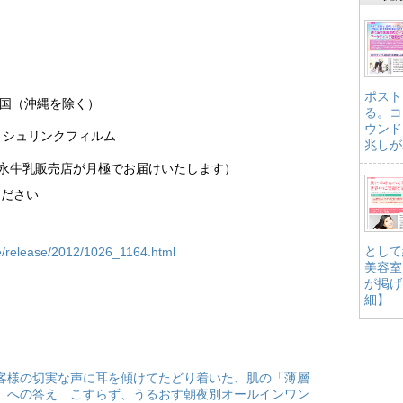
ポスト
全国（沖縄を除く）
る。コ
ウンド
、シュリンクフィルム
兆しが
森永牛乳販売店が月極でお届けいたします）
ください
として
te/release/2012/1026_1164.html
美容室
が掲げ
細】
客様の切実な声に耳を傾けてたどり着いた、肌の「薄層
」への答え こすらず、うるおす朝夜別オールインワン