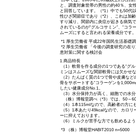
と、調査対象世帯の男性の約40％、女
と回答しています。（*1）中でも50
性ひざ関節症であり（*2）、これは加
すり減り、関節内に炎症が起きる病気
されているのが“グルコサミン”、“コラ
ムーズにすると言われる栄養成分です
*1 厚生労働省 平成22年国民生活基
*2 厚生労働省 「今後の調査研究の在
患対策に関する検討会
1.商品特長
（1）軟骨を作る成分の1つである“グル
ミンはスムーズな関節軟骨には欠かせ
（2）たんぱく質の1つで骨や皮膚など
骨をサポートする“コラーゲンを1,000
したい健康成分No.1。
（3）水分保持力が高く、細胞での水分
（株）博報堂調べ（*3）では、50～6
（4）1本115mlなので、高齢者の方
（5）1本あたり49kcalなので、カ
ーに抑えております。
（6）ミルクが苦手な方でも飲めるよ
*3 （株）博報堂HABIT2010 n=5000