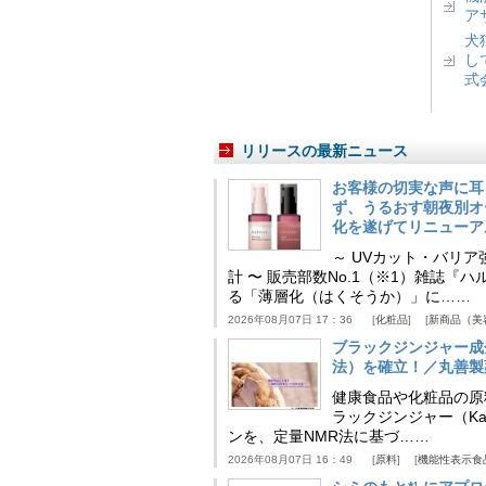
ア
犬
し
式
リリースの最新ニュース
お客様の切実な声に耳
ず、うるおす朝夜別オ
化を遂げてリニューア
～ UVカット・バリ
計 〜 販売部数No.1（※1）雑誌
る「薄層化（はくそうか）」に……
2026年08月07日 17：36
化粧品
新商品（美
ブラックジンジャー成
法）を確立！／丸善製
健康食品や化粧品の原
ラックジンジャー（Kaem
ンを、定量NMR法に基づ……
2026年08月07日 16：49
原料
機能性表示食