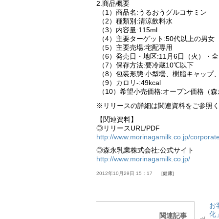
2.商品概要
（1）商品名:うるおうグルコサミン
（2）種類別:清涼飲料水
（3）内容量:115ml
（4）主要ターゲット:50代以上の男女
（5）主要売場:宅配専用
（6）発売日・地区:11月6日（火）・
（7）保存方法:要冷蔵10℃以下
（8）包装形態:小型壜、樹脂キャップ
（9）カロリ-:49kcal
（10）希望小売価格:オープン価格（
※リリースの詳細は関連資料をご参照
【関連資料】
◎リリースURL/PDF
http://www.morinagamilk.co.jp/corpora
◎森永乳業株式会社:公式サイト
http://www.morinagamilk.co.jp/
2012年10月29日 15：17
健康
お
化
関連記事