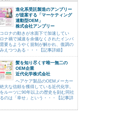
進化系受託製造のアンプリー
が提案する「マーケティング
連動型OEM」
株式会社アンプリー
コロナの動きが水面下で加速してい
ロナ禍で減速を余儀なくされたインバ
需要もようやく規制が解かれ、復調の
みえつつある・・・【記事詳細】
髪を知り尽くす唯一無二の
OEM企業
近代化学株式会社
ヘアケア製品のOEMメーカー
絶大な信頼を獲得している近代化学。
をルーツに90年以上の歴史を刻む同社
るのは「幸せ」という・・・【記事詳