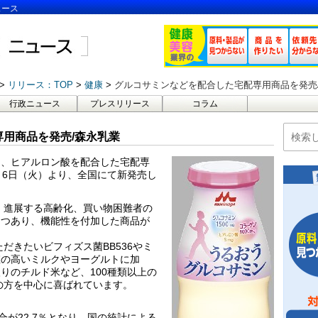
ュース
リリース：TOP
健康
グルコサミンなどを配合した宅配専用商品を発売
行政ニュース
プレスリリース
コラム
用商品を発売/森永乳業
ン、ヒアルロン酸を配合した宅配専
月6日（火）より、全国にて新発売し
、進展する高齢化、買い物困難者の
つつあり、機能性を付加した商品が
だきたいビフィズス菌BB536やミ
値の高いミルクやヨーグルトに加
りのチルド米など、100種類以上の
代の方を中心に喜ばれています。
合が22.7％となり、国の統計による