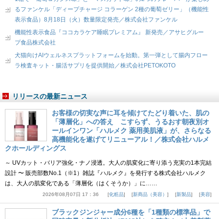
るファンケル「ディープチャージ コラーゲン 2種の葡萄ゼリー」（機能性
表示食品）8月18日（火）数量限定発売／株式会社ファンケル
機能性表示食品『ココカラケア睡眠プレミアム』 新発売／アサヒグルー
プ食品株式会社
犬猫向けAIウェルネスプラットフォームを始動。第一弾として腸内フロー
ラ検査キット・腸活サプリを提供開始／株式会社PETOKOTO
リリースの最新ニュース
お客様の切実な声に耳を傾けてたどり着いた、肌の
「薄層化」への答え こすらず、うるおす朝夜別オ
ールインワン「ハルメク 薬用美肌液」が、さらなる
高機能化を遂げてリニューアル！／株式会社ハルメ
クホールディングス
～ UVカット・バリア強化・ナノ浸透。大人の肌変化に寄り添う充実の1本完結
設計 〜 販売部数No.1（※1）雑誌『ハルメク』を発行する株式会社ハルメク
は、大人の肌変化である「薄層化（はくそうか）」に……
2026年08月07日 17：36
化粧品
新商品（美容）
新製品
美容
ブラックジンジャー成分6種を「1種類の標準品」で