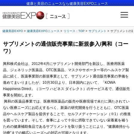
健康と美容のニュースなら健康美容EXPOニュース
健康美容EXPO
健康美容EXPOニュース
リリース：TOP
サプリメント
サプリメントの通
サプリメントの通信販売事業に新規参入/興和（コー
ワ）
興和株式会社は、2012年4月にサプリメント開発部門を新設し、医療用医薬
品、ジェネリック医薬品、OTC医薬品、マスクやサポーター等のヘルスケア製
品に続く、医薬事業部の新規事業として、サプリメント通信販売事業の準備を
進めてまいりましたが、10月30日より、日本国内において、「KOWA
Happiness Direct」（コーワ ハピネス ダイレクト）のサービス名で、通信販売
事業を開始します。
興和の医薬品事業では、医療用医薬品の販売や医療現場で未だに満たされてい
ない医療ニーズにお応えするべく、新薬の研究開発を行うとともに、OTC医薬
品やヘルスケア製品を提供することで、セルフメディケーション（※1）の推進
を図っています。そして、食事によって十分に摂取できていない栄養素を補う
ための健康補助食品であるサプリメントを取り扱うことにより、“健康維持から
治療”までの幅広いニーズへの対応が可能となります。