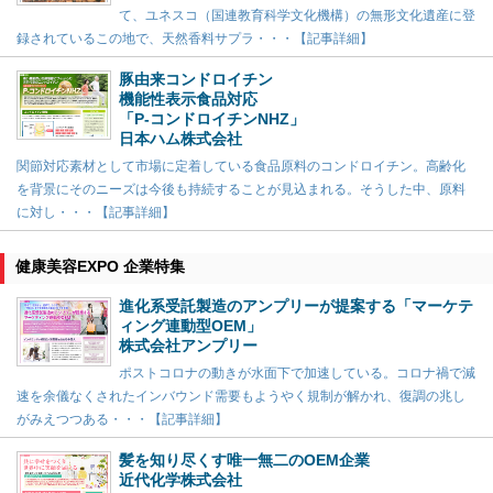
て、ユネスコ（国連教育科学文化機構）の無形文化遺産に登
録されているこの地で、天然香料サプラ・・・【記事詳細】
豚由来コンドロイチン
機能性表示食品対応
「P-コンドロイチンNHZ」
日本ハム株式会社
関節対応素材として市場に定着している食品原料のコンドロイチン。高齢化
を背景にそのニーズは今後も持続することが見込まれる。そうした中、原料
に対し・・・【記事詳細】
健康美容EXPO 企業特集
進化系受託製造のアンプリーが提案する「マーケテ
ィング連動型OEM」
株式会社アンプリー
ポストコロナの動きが水面下で加速している。コロナ禍で減
速を余儀なくされたインバウンド需要もようやく規制が解かれ、復調の兆し
がみえつつある・・・【記事詳細】
髪を知り尽くす唯一無二のOEM企業
近代化学株式会社