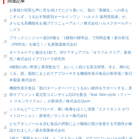
関連記事
お客様の切実な声に耳を傾けてたどり着いた、肌の「薄層化」への答え
こすらず、うるおす朝夜別オールインワン「ハルメク 薬用美肌液」が、
さらなる高機能化を遂げてリニューアル！／株式会社ハルメクホールディ
ングス
ブラックジンジャー成分6種を「1種類の標準品」で同時定量！新分析法
（RMS法）を確立！／丸善製薬株式会社
オーラルケアと腸活を1粒で。Wケアチュアブル「オラフル クリア」新発
売／株式会社イブフローラ研究所
4種類の赤い野菜と果実配合で、おいしく続ける美活習慣。冷え、脚のむ
くみ、肌、脂肪にまとめてアプローチする機能性表示食品が新登場／新日
本製薬 株式会社
機能性表示食品「肌のターンオーバーとうるおい維持をサポートする」美
容サプリメント還元型コエンザイムQ10を配合『feat. Skin cycle（フィー
ト スキンサイクル）』が新発売／株式会社Quon
シミのもと*¹ にアプローチ、硬い角層をほぐし浸透「エクイタンス ホワ
イトローション」新発売／サンスター株式会社
ピセアタンノールを含む食品の摂取により睡眠の質が改善する可能性が確
認されました／森永製菓株式会社
1箱で「葡萄＆カシス味」と「マスカット味」の2つのフレーバーが楽しめ