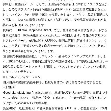
興和は、医薬品メーカーとして、医薬品等の品質管理に関するノウハウを活か
し、全てのサプリメント商品を健康食品GMP（※2）認定工場で製造するとと
もに、ハイクオリティ認証（※3）を取得いたします。さらに、製品を実際に人
が摂取し、人体への影響を確認するヒト試験を行い、安全品質が確認された製
品のみを取り扱ってまいります。
同時に、「KOWA Happiness Direct」では、生活者の健康習慣をサポートする
健康相談窓口「KOWA健康コンシェルジュ」を開設します。専任のサプリメン
トアドバイザーが、健康に関する疑問やご質問に直接お答えするとともに、皆
様のご意見やご要望をいち早く商品やサービスに活かしていくことで、将来の
豊かな健康社会を創造してまいります。
通信販売事業開始当初は、サプリメント8品目のラインアップでスタートしま
す。2013年4月より、本格的に国内での展開を開始し、3年以内に全カテゴリー
100品目の製品ポートフォリオを実現し、ワンストップでサプリメントの提供
を行っていく予定です。
※1 セルフメディケーション:
自分自身の健康に責任を持ち、軽度な身体の不調は自分で手当てすること。
※2 GMP:
Good Manufacturing Practiceの略で、原材料の受け入れから製造、出荷まです
べての過程において、製品が「安全」に作られ、「一定の品質」が保たれるよ
うにするための製造工程管理基準。
認証機関:一般社団法人日本健康食品規格協会（JIHFS）、公益財団法人日本健