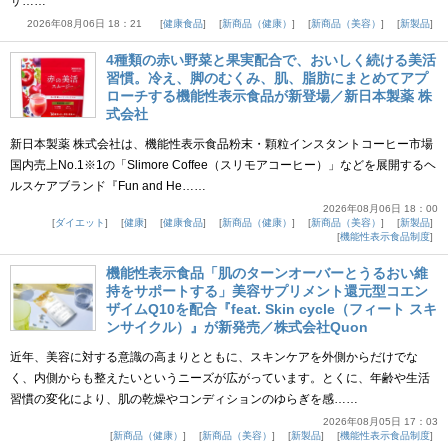
サ……
2026年08月06日 18：21
健康食品
新商品（健康）
新商品（美容）
新製品
4種類の赤い野菜と果実配合で、おいしく続ける美活
習慣。冷え、脚のむくみ、肌、脂肪にまとめてアプ
ローチする機能性表示食品が新登場／新日本製薬 株
式会社
新日本製薬 株式会社は、機能性表示食品粉末・顆粒インスタントコーヒー市場
国内売上No.1※1の「Slimore Coffee（スリモアコーヒー）」などを展開するヘ
ルスケアブランド『Fun and He……
2026年08月06日 18：00
ダイエット
健康
健康食品
新商品（健康）
新商品（美容）
新製品
機能性表示食品制度
機能性表示食品「肌のターンオーバーとうるおい維
持をサポートする」美容サプリメント還元型コエン
ザイムQ10を配合『feat. Skin cycle（フィート スキ
ンサイクル）』が新発売／株式会社Quon
近年、美容に対する意識の高まりとともに、スキンケアを外側からだけでな
く、内側からも整えたいというニーズが広がっています。とくに、年齢や生活
習慣の変化により、肌の乾燥やコンディションのゆらぎを感……
2026年08月05日 17：03
新商品（健康）
新商品（美容）
新製品
機能性表示食品制度