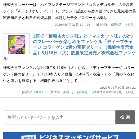
株式会社コーセーは、ハイプレステージブランド『コスメデコルテ』の最高峰
ライン「AQ ミリオリティ」より、ブランド誕生から磨き続けてきた最先端の美
容皮膚科学と独自の官能品質、卓越したテクノロジーを結集し……
2026年07月31日 10：26
化粧品
新製品
美容
1箱で「葡萄＆カシス味」と「マスカット味」の2つ
のフレーバーが楽しめるファンケル「ディープチャ
ージ コラーゲン 2種の葡萄ゼリー」（機能性表示食
品）8月18日（火）数量限定発売／株式会社ファンケ
ル
株式会社ファンケルは2026年8月18日（火）から、「ディープチャージ コラー
ゲン 2種のゼリー」（1箱10本入り／価格：2,494円＜税込＞）を「肌のうるお
いと弾力を維持する」機能性表示食品として、……
2026年07月30日 19：21
新商品（健康）
新商品（美容）
新製品
機能性表示食品制度
美容