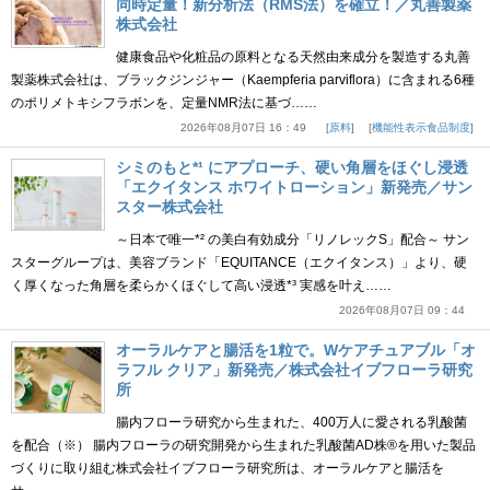
同時定量！新分析法（RMS法）を確立！／丸善製薬
株式会社
健康食品や化粧品の原料となる天然由来成分を製造する丸善
製薬株式会社は、ブラックジンジャー（Kaempferia parviflora）に含まれる6種
のポリメトキシフラボンを、定量NMR法に基づ……
2026年08月07日 16：49
原料
機能性表示食品制度
シミのもと*¹ にアプローチ、硬い角層をほぐし浸透
「エクイタンス ホワイトローション」新発売／サン
スター株式会社
～日本で唯一*² の美白有効成分「リノレックS」配合～ サン
スターグループは、美容ブランド「EQUITANCE（エクイタンス）」より、硬
く厚くなった角層を柔らかくほぐして高い浸透*³ 実感を叶え……
2026年08月07日 09：44
オーラルケアと腸活を1粒で。Wケアチュアブル「オ
ラフル クリア」新発売／株式会社イブフローラ研究
所
腸内フローラ研究から生まれた、400万人に愛される乳酸菌
を配合（※） 腸内フローラの研究開発から生まれた乳酸菌AD株®を用いた製品
づくりに取り組む株式会社イブフローラ研究所は、オーラルケアと腸活を