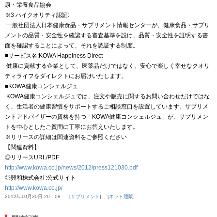
康・栄養食品協会
※3 ハイクオリティ認証:
一般社団法人日本健康食品・サプリメント情報センターが、健康食品・サプリ
メントの品質・安全性を確認する審査基準を設け、品質・安全性を証明する書
面を確認することによって、それを認証する制度。
■サービス名:KOWA Happiness Direct
健康に貢献する企業として、医薬品だけではなく、安心で楽しく幸せなクオリ
ティライフをダイレクトにお届けいたします。
■KOWA健康コンシェルジュ
KOWA健康コンシェルジュでは、注文や販売に関するお問い合わせだけではな
く、生活者の健康習慣をサポートするご相談窓口を設置しています。サプリメ
ントアドバイザーの資格を持つ「KOWA健康コンシェルジュ」が、サプリメン
トを中心としたご質問に丁寧にお答えいたします。
※リリースの詳細は関連資料をご参照ください
【関連資料】
◎リリースURL/PDF
http://www.kowa.co.jp/news/2012/press121030.pdf
◎興和株式会社:公式サイト
http://www.kowa.co.jp/
2012年10月30日 20：08
サプリメント
ネット通販