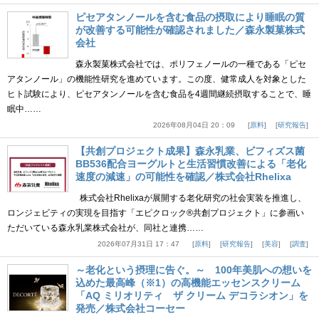
ピセアタンノールを含む食品の摂取により睡眠の質
が改善する可能性が確認されました／森永製菓株式
会社
森永製菓株式会社では、ポリフェノールの一種である「ピセ
アタンノール」の機能性研究を進めています。この度、健常成人を対象とした
ヒト試験により、ピセアタンノールを含む食品を4週間継続摂取することで、睡
眠中……
2026年08月04日 20：09
原料
研究報告
【共創プロジェクト成果】森永乳業、ビフィズス菌
BB536配合ヨーグルトと生活習慣改善による「老化
速度の減速」の可能性を確認／株式会社Rhelixa
株式会社Rhelixaが展開する老化研究の社会実装を推進し、
ロンジェビティの実現を目指す「エピクロック®共創プロジェクト」に参画い
ただいている森永乳業株式会社が、同社と連携……
2026年07月31日 17：47
原料
研究報告
美容
調査
～老化という摂理に告ぐ。～ 100年美肌への想いを
込めた最高峰（※1）の高機能エッセンスクリーム
「AQ ミリオリティ ザ クリーム デコラシオン」を
発売／株式会社コーセー