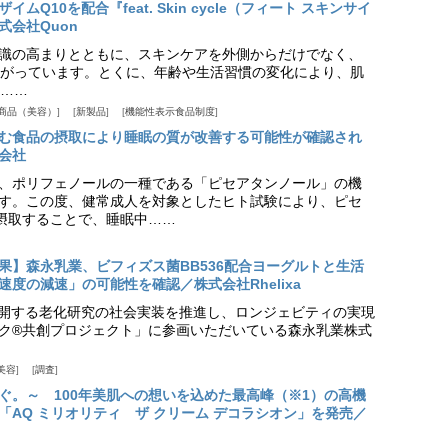
Q10を配合『feat. Skin cycle（フィート スキンサイ
式会社Quon
識の高まりとともに、スキンケアを外側からだけでなく、
がっています。とくに、年齢や生活習慣の変化により、肌
……
商品（美容）
新製品
機能性表示食品制度
む食品の摂取により睡眠の質が改善する可能性が確認され
会社
、ポリフェノールの一種である「ピセアタンノール」の機
す。この度、健常成人を対象としたヒト試験により、ピセ
摂取することで、睡眠中……
果】森永乳業、ビフィズス菌BB536配合ヨーグルトと生活
度の減速」の可能性を確認／株式会社Rhelixa
aが展開する老化研究の社会実装を推進し、ロンジェビティの実現
ク®共創プロジェクト」に参画いただいている森永乳業株式
美容
調査
ぐ。～ 100年美肌への想いを込めた最高峰（※1）の高機
「AQ ミリオリティ ザ クリーム デコラシオン」を発売／