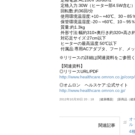
定格電源:AC100V 50/60Hz
定格入力:30W（ヒーター部4.5W含む
回転数:約36回/分
使用環境温湿度:+10～+40℃、30～85
保管環境温湿度:-20～+60℃、10～95％
質量:約1.3kg
外形寸法:幅約310×奥行き約320×高さ
対応足サイズ:27cm以下
ヒーターの最高温度:50℃以下
付属品:専用ACアダプタ、フード、メ
※リリースの詳細は関連資料をご参照
【関連資料】
◎リリースURL/PDF
http://www.healthcare.omron.co.jp/corp
◎オムロン ヘルスケア:公式サイト
http://www.healthcare.omron.co.jp/
2012年10月30日 20：18
健康機器
新商品（健
オ
ル
関連記事
4