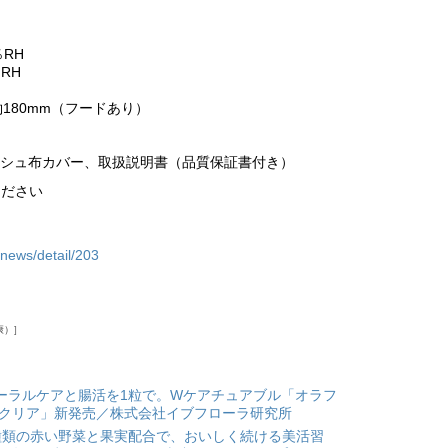
）
％RH
RH
約180mm（フードあり）
ッシュ布カバー、取扱説明書（品質保証書付き）
ください
/news/detail/203
康）
ーラルケアと腸活を1粒で。Wケアチュアブル「オラフ
 クリア」新発売／株式会社イブフローラ研究所
種類の赤い野菜と果実配合で、おいしく続ける美活習