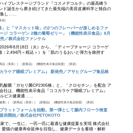
ハイプレステージブランド『コスメデコルテ』の最高峰ラ
ランド誕生から磨き続けてきた最先端の美容皮膚科学と独自の
集し……
美容
味」と「マスカット味」の2つのフレーバーが楽しめるファ
ージ コラーゲン 2種の葡萄ゼリー」（機能性表示食品）8月
発売／株式会社ファンケル
026年8月18日（火）から、「ディープチャージ コラーゲ
価格：2,494円＜税込＞）を「肌のうるおいと弾力を維持す
商品（美容）
新製品
機能性表示食品制度
美容
カラケア睡眠プレミアム』 新発売／アサヒグループ食品株
乳酸菌「ガセリ菌CP2305株」と、「クロセチン」を配合 ア
会社は、機能性表示食品『ココカラケア睡眠プレミアム』
ルピス健康通……
健康）
新商品（美容）
新製品
機能性表示食品制度
美容
スプラットフォームを始動。第一弾として腸内フローラ検査
供開始／株式会社PETOKOTO
+ 専門家で、一生に、一匹一匹に最適な健康提案を実現 株式会社
愛犬・愛猫の健康寿命延伸を目指し、健康データを蓄積・解析