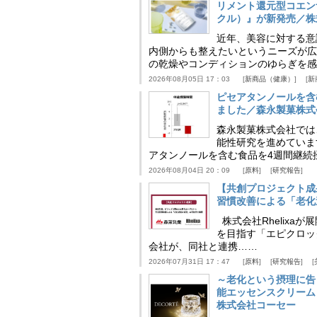
リメント還元型コエンザイム
クル）』が新発売／株
近年、美容に対する意
内側からも整えたいというニーズが広
の乾燥やコンディションのゆらぎを感
2026年08月05日 17：03
新商品（健康）
新
ピセアタンノールを含
ました／森永製菓株式
森永製菓株式会社では
能性研究を進めていま
アタンノールを含む食品を4週間継続
2026年08月04日 20：09
原料
研究報告
【共創プロジェクト成
習慣改善による「老化速
株式会社Rhelix
を目指す「エピクロッ
会社が、同社と連携……
2026年07月31日 17：47
原料
研究報告
～老化という摂理に告
能エッセンスクリーム
株式会社コーセー