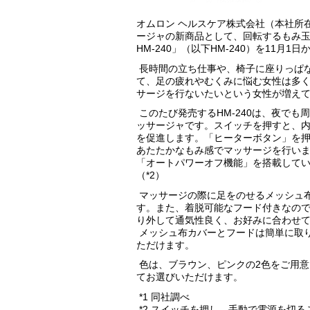
オムロン ヘルスケア株式会社（本社所
ージャの新商品として、回転するもみ玉
HM-240」（以下HM-240）を11月1
長時間の立ち仕事や、椅子に座りっぱ
て、足の疲れやむくみに悩む女性は多
サージを行ないたいという女性が増えて
このたび発売するHM-240は、夜で
ッサージャです。スイッチを押すと、内
を促進します。「ヒーターボタン」を
あたたかなもみ感でマッサージを行いま
「オートパワーオフ機能」を搭載して
（*2）
マッサージの際に足をのせるメッシュ
す。また、着脱可能なフード付きなの
り外して通気性良く、お好みに合わせ
メッシュ布カバーとフードは簡単に取
ただけます。
色は、ブラウン、ピンクの2色をご用
てお選びいただけます。
*1 同社調べ
*2 スイッチを押し、手動で電源を切