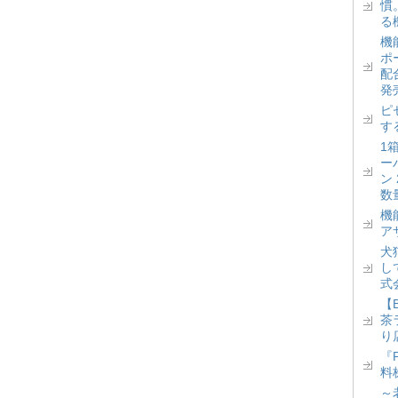
慣
る
機
ポ
配
発
ピ
す
1
ー
ン
数
機
ア
犬
し
式
【
茶
り
『
料
～