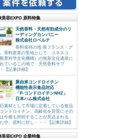
康美容EXPO 原料特集
天然香料・天然有効成分のリ
ーディングカンパニー
株式会社ロベルテ
香料発祥の地 南フランス・グ
。香料産業の聖地として、ユネスコ
教育科学文化機構）の無形文化遺産に
れているこの地で、天然香料サプ
・【記事詳細】
豚由来コンドロイチン
機能性表示食品対応
「P-コンドロイチンNHZ」
日本ハム株式会社
応素材として市場に定着している食品
コンドロイチン。高齢化を背景にその
は今後も持続することが見込まれる。
た中、原料に対し・・・【記事詳細】
康美容EXPO 企業特集