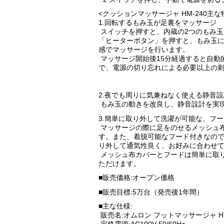
<クッションマッサージャ HM-240主な
1.回転するもみ玉が足裏をマッサージ
スイッチを押すと、内蔵の2つのもみ
「ヒーターボタン」を押すと、もみ玉
感でマッサージを行います。
マッサージ開始後15分経過すると自動
で、電源の切り忘れによる必要以上の
2.夜でも周りに気兼ねなく使える静音設
もみ玉の動きを改良し、静音設計を実
3.簡単に取り外して洗濯が可能な、フ
マッサージの際に足をのせるメッシュ
す。また、着脱可能なフード付きなの
り外して通気性良く、お好みに合わせ
メッシュ布カバーとフードは簡単に取
ただけます。
■販売価格:オープン価格
■販売目標:5万台（発売後1年間）
■主な仕様:
販売名:オムロン フットマッサージャ HM