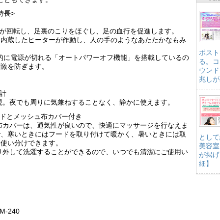
特長>
玉が回転し、足裏のこりをほぐし、足の血行を促進します。
に内蔵したヒーターが作動し、人の手のようなあたたかなもみ
ポスト
的に電源が切れる「オートパワーオフ機能」を搭載しているの
る。コ
刺激を防ぎます。
ウンド
兆しが
計
現。夜でも周りに気兼ねすることなく、静かに使えます。
ードとメッシュ布カバー付き
布カバーは、通気性が良いので、快適にマッサージを行なえま
で、寒いときにはフードを取り付けて暖かく、暑いときには取
として
て使い分けできます。
美容室
り外して洗濯することができるので、いつでも清潔にご使用い
が掲げ
細】
-240