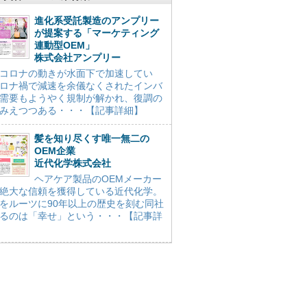
進化系受託製造のアンプリー
が提案する「マーケティング
連動型OEM」
株式会社アンプリー
コロナの動きが水面下で加速してい
ロナ禍で減速を余儀なくされたインバ
需要もようやく規制が解かれ、復調の
みえつつある・・・【記事詳細】
髪を知り尽くす唯一無二の
OEM企業
近代化学株式会社
ヘアケア製品のOEMメーカー
絶大な信頼を獲得している近代化学。
をルーツに90年以上の歴史を刻む同社
るのは「幸せ」という・・・【記事詳