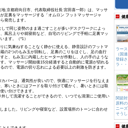
在地:京都府向日市、代表取締役社長:宮田喜一郎）は、マッサ
が足裏をマッサージする「オムロン フットマッサージャ
健
日から発売します。
なしで同じ姿勢のまま過ごすことが多いデスクワークによっ
く、風呂上りや就寝前など、自宅のリビングで手軽に足裏マッ
います。（*1）
も周りに気兼ねすることなく静かに使える、静音設計のフットマ
ラース
蔵の2つのもみ玉が回転し、足裏のこりをほぐし、足の血行
（国連
押すと、もみ玉に内蔵したヒーターが作動し、人の手のような
登録さ
す。マッサージ開始後15分経過すると自動的に電源が切れる
ラ・・
いるので、電源の切り忘れによる必要以上の刺激を防ぎます。
布カバーは、通気性が良いので、快適にマッサージを行なえま
で、寒いときにはフードを取り付けて暖かく、暑いときには取
て使い分けできます。
り外して洗濯することができるので、いつでも清潔にご使用い
関節対
原料の
ニーズ
意しました。リビングや寝室など、設置場所のトーンに合わせ
そうし
健
ることもできます。