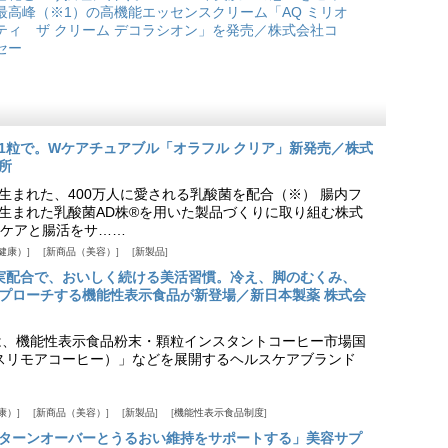
最高峰（※1）の高機能エッセンスクリーム「AQ ミリオ
ティ ザ クリーム デコラシオン」を発売／株式会社コ
セー
1粒で。Wケアチュアブル「オラフル クリア」新発売／株式
所
生まれた、400万人に愛される乳酸菌を配合（※） 腸内フ
生まれた乳酸菌AD株®を用いた製品づくりに取り組む株式
ケアと腸活をサ……
健康）
新商品（美容）
新製品
実配合で、おいしく続ける美活習慣。冷え、脚のむくみ、
プローチする機能性表示食品が新登場／新日本製薬 株式会
は、機能性表示食品粉末・顆粒インスタントコーヒー市場国
offee（スリモアコーヒー）」などを展開するヘルスケアブランド
康）
新商品（美容）
新製品
機能性表示食品制度
ターンオーバーとうるおい維持をサポートする」美容サプ