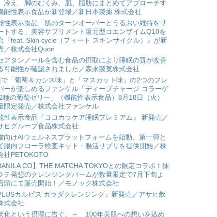
。冷え、脚のむくみ、肌、脂肪にまとめてアプローチす
機能性表示食品が新登場／新日本製薬 株式会社
能性表示食品「肌のターンオーバーとうるおい維持をサ
ートする」美容サプリメント還元型コエンザイムQ10を
合『feat. Skin cycle（フィート スキンサイクル）』が新
売／株式会社Quon
セアタンノールを含む食品の摂取により睡眠の質が改善
る可能性が確認されました／森永製菓株式会社
箱で「葡萄＆カシス味」と「マスカット味」の2つのフレ
バーが楽しめるファンケル「ディープチャージ コラーゲ
 2種の葡萄ゼリー」（機能性表示食品）8月18日（火）
量限定発売／株式会社ファンケル
能性表示食品『ココカラケア睡眠プレミアム』 新発売／
サヒグループ食品株式会社
猫向けAIウェルネスプラットフォームを始動。第一弾と
て腸内フローラ検査キット・腸活サプリを提供開始／株
会社PETOKOTO
BANILA CO】THE MATCHA TOKYOとの限定コラボ！抹
ラテ発想のクレンジングバームが数量限定で7月下旬よ
店頭にて販売開始！／モノック株式会社
PLUSカルピス カラダクレンジング』新発売／アサヒ飲
株式会社
老化という摂理に告ぐ。～ 100年美肌への想いを込め