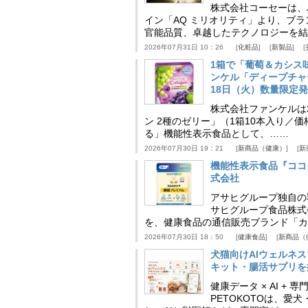
株式会社コーセーは、
イン「AQ ミリオリティ」より、ブ
官能品質、卓越したテクノロジーを結
2026年07月31日 10：26
化粧品
新製品
1箱で「葡萄＆カシス
ンケル「ディープチャ
18日（火）数量限定
株式会社ファンケルは2
ン 2種のゼリー」（1箱10本入り／
る」機能性表示食品として、……
2026年07月30日 19：21
新商品（健康）
新
機能性表示食品『ココ
式会社
アサヒグループ独自の
サヒグループ食品株式
を、健康食品の通信販売ブランド「カ
2026年07月30日 18：50
健康食品
新商品（
犬猫向けAIウェルネ
キット・腸活サプリを提
健康データ × AI 
PETOKOTOは、