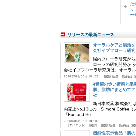
た
リ
ー
リリースの最新ニュース
オーラルケアと腸活を
会社イブフローラ研究
腸内フローラ研究から
ローラの研究開発から
会社イブフローラ研究所は、オーラル
2026年08月06日 18：21
健康食品
新商品（
4種類の赤い野菜と果
肌、脂肪にまとめてア
社
新日本製薬 株式会社
内売上No.1※1の「Slimore C
『Fun and He……
2026年08月06日 18：00
ダイエット
健康
健康食品
新商品（健
機能性表示食品「肌の