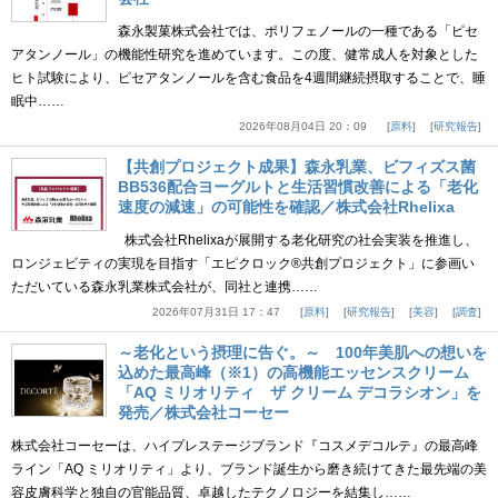
森永製菓株式会社では、ポリフェノールの一種である「ピセ
アタンノール」の機能性研究を進めています。この度、健常成人を対象とした
ヒト試験により、ピセアタンノールを含む食品を4週間継続摂取することで、睡
眠中……
2026年08月04日 20：09
原料
研究報告
【共創プロジェクト成果】森永乳業、ビフィズス菌
BB536配合ヨーグルトと生活習慣改善による「老化
速度の減速」の可能性を確認／株式会社Rhelixa
株式会社Rhelixaが展開する老化研究の社会実装を推進し、
ロンジェビティの実現を目指す「エピクロック®共創プロジェクト」に参画い
ただいている森永乳業株式会社が、同社と連携……
2026年07月31日 17：47
原料
研究報告
美容
調査
～老化という摂理に告ぐ。～ 100年美肌への想いを
込めた最高峰（※1）の高機能エッセンスクリーム
「AQ ミリオリティ ザ クリーム デコラシオン」を
発売／株式会社コーセー
株式会社コーセーは、ハイプレステージブランド『コスメデコルテ』の最高峰
ライン「AQ ミリオリティ」より、ブランド誕生から磨き続けてきた最先端の美
容皮膚科学と独自の官能品質、卓越したテクノロジーを結集し……