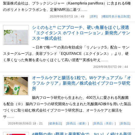
製薬株式会社は、ブラックジンジャー（Kaempferia parviflora）に含まれる6種
のポリメトキシフラボンを、定量NMR法に基づ……
2026年08月07日 16：49
原料
機能性表示食品制度
シミのもと*¹ にアプローチ、硬い角層をほぐし浸透
「エクイタンス ホワイトローション」新発売／サン
スター株式会社
～日本で唯一*² の美白有効成分「リノレックS」配合～ サン
スターグループは、美容ブランド「EQUITANCE（エクイタンス）」より、硬
く厚くなった角層を柔らかくほぐして高い浸透*³ 実感を叶え……
2026年08月07日 09：44
オーラルケアと腸活を1粒で。Wケアチュアブル「オ
ラフル クリア」新発売／株式会社イブフローラ研究
所
腸内フローラ研究から生まれた、400万人に愛される乳酸菌
を配合（※） 腸内フローラの研究開発から生まれた乳酸菌AD株®を用いた製品
づくりに取り組む株式会社イブフローラ研究所は、オーラルケアと腸活を
サ……
2026年08月06日 18：21
健康食品
新商品（健康）
新商品（美容）
新製品
4種類の赤い野菜と果実配合で、おいしく続ける美活