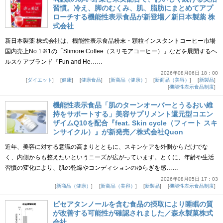
習慣。冷え、脚のむくみ、肌、脂肪にまとめてアプ
ローチする機能性表示食品が新登場／新日本製薬 株
式会社
新日本製薬 株式会社は、機能性表示食品粉末・顆粒インスタントコーヒー市場
国内売上No.1※1の「Slimore Coffee（スリモアコーヒー）」などを展開するヘ
ルスケアブランド『Fun and He……
2026年08月06日 18：00
ダイエット
健康
健康食品
新商品（健康）
新商品（美容）
新製品
機能性表示食品制度
機能性表示食品「肌のターンオーバーとうるおい維
持をサポートする」美容サプリメント還元型コエン
ザイムQ10を配合『feat. Skin cycle（フィート スキ
ンサイクル）』が新発売／株式会社Quon
近年、美容に対する意識の高まりとともに、スキンケアを外側からだけでな
く、内側からも整えたいというニーズが広がっています。とくに、年齢や生活
習慣の変化により、肌の乾燥やコンディションのゆらぎを感……
2026年08月05日 17：03
新商品（健康）
新商品（美容）
新製品
機能性表示食品制度
ピセアタンノールを含む食品の摂取により睡眠の質
が改善する可能性が確認されました／森永製菓株式
会社