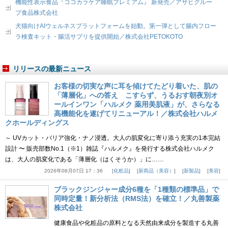
機能性表示食品『ココカラケア睡眠プレミアム』 新発売／アサヒグルー
プ食品株式会社
犬猫向けAIウェルネスプラットフォームを始動。第一弾として腸内フロー
ラ検査キット・腸活サプリを提供開始／株式会社PETOKOTO
リリースの最新ニュース
お客様の切実な声に耳を傾けてたどり着いた、肌の
「薄層化」への答え こすらず、うるおす朝夜別オ
ールインワン「ハルメク 薬用美肌液」が、さらなる
高機能化を遂げてリニューアル！／株式会社ハルメ
クホールディングス
～ UVカット・バリア強化・ナノ浸透。大人の肌変化に寄り添う充実の1本完結
設計 〜 販売部数No.1（※1）雑誌『ハルメク』を発行する株式会社ハルメク
は、大人の肌変化である「薄層化（はくそうか）」に……
2026年08月07日 17：36
化粧品
新商品（美容）
新製品
美容
ブラックジンジャー成分6種を「1種類の標準品」で
同時定量！新分析法（RMS法）を確立！／丸善製薬
株式会社
健康食品や化粧品の原料となる天然由来成分を製造する丸善