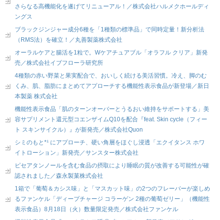
さらなる高機能化を遂げてリニューアル！／株式会社ハルメクホールディ
ングス
ブラックジンジャー成分6種を「1種類の標準品」で同時定量！新分析法
（RMS法）を確立！／丸善製薬株式会社
オーラルケアと腸活を1粒で。Wケアチュアブル「オラフル クリア」新発
売／株式会社イブフローラ研究所
4種類の赤い野菜と果実配合で、おいしく続ける美活習慣。冷え、脚のむ
くみ、肌、脂肪にまとめてアプローチする機能性表示食品が新登場／新日
本製薬 株式会社
機能性表示食品「肌のターンオーバーとうるおい維持をサポートする」美
容サプリメント還元型コエンザイムQ10を配合『feat. Skin cycle（フィー
ト スキンサイクル）』が新発売／株式会社Quon
シミのもと*¹ にアプローチ、硬い角層をほぐし浸透「エクイタンス ホワ
イトローション」新発売／サンスター株式会社
ピセアタンノールを含む食品の摂取により睡眠の質が改善する可能性が確
認されました／森永製菓株式会社
1箱で「葡萄＆カシス味」と「マスカット味」の2つのフレーバーが楽しめ
るファンケル「ディープチャージ コラーゲン 2種の葡萄ゼリー」（機能性
表示食品）8月18日（火）数量限定発売／株式会社ファンケル