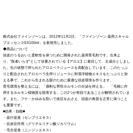
株式会社ファインゾーンは、2012年11月2日、「ファインゾーン 薬用スキャル
プエッセンスEX100ml」を新発売しました。
◆商品について
頭皮のうるおいと柔軟性を保つために開発された薬用育毛剤です。古来よ
り、“医者いらず“として珍重されている【アロエ】に着目して、主成分としまし
た。生の状態で搾られたアロエベラジュースを高配合しています。このたっぷ
りと配合されたアロエベラ生搾りジュースに和漢洋植物エキスをたっぷりと加
える事で、これから生まれる髪のために最適な頭皮環境を作ります。
育毛環境を整えるには、「過剰な男性ホルモンの分泌を抑える」 「毛根に作
用するホルモン様物質を阻害する」この2つが有効であることが解明されていま
す。また、フケ・かゆみを防いで炎症をおさえ、頭皮の角質を正常に保つこと
も重要です。
■効果・効能■
・血行促進（センブリエキス）
・抗炎症作用（グリチルリチン酸ジカリウム）
・毛生促進（ニンジンエキス）