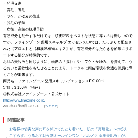
・発毛促進
・育毛、養毛
・フケ、かゆみの防止
・脱毛の予防
・病後、産後の脱毛予防
有効成分を配合するだけでは、頭皮環境をベストな状態に導くのは難しいので
すが、ファインゾーン 薬用スキャルプ エッセンスEXでは、たっぷりと配合さ
れた【アロエ】と【和漢洋植物エキス】が、有効成分のはたらきを的確にサポ
ートする部分が特徴的です。
お肌の美容液と同じように、頭皮の「荒れ」や「フケ・かゆみ」を抑えて、う
るおいと柔軟性をもたせることにより、トータルに頭皮環境を快適な状態に導
くことが出来ます。
商品名：ファインゾーン 薬用スキャルプエッセンスEX100ml
定価：3,150円（税込）
◎株式会社ファインゾーン：公式サイト
http://www.finezone.co.jp/
2012年11月09日 10：34
ヘアケア
関連記事
お客様の切実な声に耳を傾けてたどり着いた、肌の「薄層化」への答え
こすらず、うるおす朝夜別オールインワン「ハルメク 薬用美肌液」が、