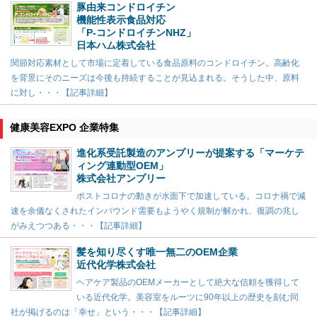
豚由来コンドロイチン
機能性表示食品対応
「P-コンドロイチンNHZ」
日本ハム株式会社
関節対応素材として市場に定着している食品原料のコンドロイチン。高齢化
を背景にそのニーズは今後も持続することが見込まれる。そうした中、原料
に対し・・・【記事詳細】
健康美容EXPO 企業特集
進化系受託製造のアンプリーが提案する「マーケテ
ィング連動型OEM」
株式会社アンプリー
ポストコロナの動きが水面下で加速している。コロナ禍で減
速を余儀なくされたインバウンド需要もようやく規制が解かれ、復調の兆し
がみえつつある・・・【記事詳細】
髪を知り尽くす唯一無二のOEM企業
近代化学株式会社
ヘアケア製品のOEMメーカーとして絶大な信頼を獲得して
いる近代化学。美容室をルーツに90年以上の歴史を刻む同
社が掲げるのは「幸せ」という・・・【記事詳細】