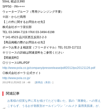
50mL 税込\3,990
SPF50・PA++++
ウォータープルーフ（専用クレンジング不要）
※顔・からだ両用
【この件に関するお問合わせ先】
株式会社ポーラ宣伝部
TEL 03-3494-7119 / FAX 03-3494-6198
〒141-8523 品川区西五反田2-2-3
【商品掲載の際のお問合わせ先】
ポーラお客さま相談室（フリーダイヤル）TEL 0120-117111
※リリースの詳細は関連資料をご参照ください
【関連資料】
◎リリースURL/PDF
http://www.pola.co.jp/company/pressrelease/pdf/2012/po20121126.pdf
◎株式会社ポーラ:公式サイト
http://www.pola.co.jp/
2012年11月26日 18：48
新商品（美容）
関連記事
お客様の切実な声に耳を傾けてたどり着いた、肌の「薄層化」への答え
こすらず、うるおす朝夜別オールインワン「ハルメク 薬用美肌液」が、