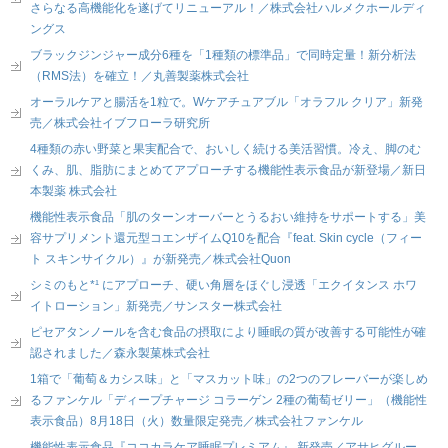
さらなる高機能化を遂げてリニューアル！／株式会社ハルメクホールディ
ングス
ブラックジンジャー成分6種を「1種類の標準品」で同時定量！新分析法
（RMS法）を確立！／丸善製薬株式会社
オーラルケアと腸活を1粒で。Wケアチュアブル「オラフル クリア」新発
売／株式会社イブフローラ研究所
4種類の赤い野菜と果実配合で、おいしく続ける美活習慣。冷え、脚のむ
くみ、肌、脂肪にまとめてアプローチする機能性表示食品が新登場／新日
本製薬 株式会社
機能性表示食品「肌のターンオーバーとうるおい維持をサポートする」美
容サプリメント還元型コエンザイムQ10を配合『feat. Skin cycle（フィー
ト スキンサイクル）』が新発売／株式会社Quon
シミのもと*¹ にアプローチ、硬い角層をほぐし浸透「エクイタンス ホワ
イトローション」新発売／サンスター株式会社
ピセアタンノールを含む食品の摂取により睡眠の質が改善する可能性が確
認されました／森永製菓株式会社
1箱で「葡萄＆カシス味」と「マスカット味」の2つのフレーバーが楽しめ
るファンケル「ディープチャージ コラーゲン 2種の葡萄ゼリー」（機能性
表示食品）8月18日（火）数量限定発売／株式会社ファンケル
機能性表示食品『ココカラケア睡眠プレミアム』 新発売／アサヒグルー