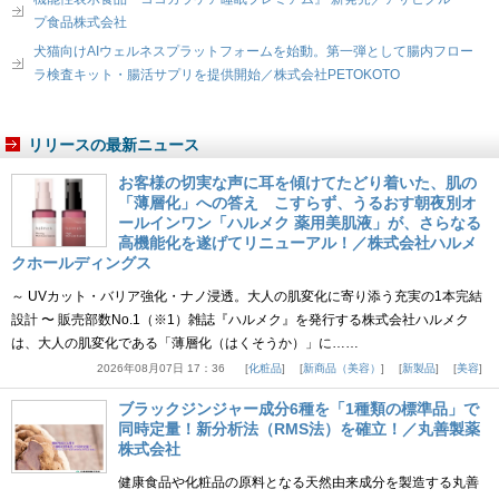
プ食品株式会社
犬猫向けAIウェルネスプラットフォームを始動。第一弾として腸内フロー
ラ検査キット・腸活サプリを提供開始／株式会社PETOKOTO
リリースの最新ニュース
お客様の切実な声に耳を傾けてたどり着いた、肌の
「薄層化」への答え こすらず、うるおす朝夜別オ
ールインワン「ハルメク 薬用美肌液」が、さらなる
高機能化を遂げてリニューアル！／株式会社ハルメ
クホールディングス
～ UVカット・バリア強化・ナノ浸透。大人の肌変化に寄り添う充実の1本完結
設計 〜 販売部数No.1（※1）雑誌『ハルメク』を発行する株式会社ハルメク
は、大人の肌変化である「薄層化（はくそうか）」に……
2026年08月07日 17：36
化粧品
新商品（美容）
新製品
美容
ブラックジンジャー成分6種を「1種類の標準品」で
同時定量！新分析法（RMS法）を確立！／丸善製薬
株式会社
健康食品や化粧品の原料となる天然由来成分を製造する丸善