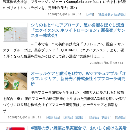
製薬株式会社は、ブラックジンジャー（Kaempferia parviflora）に含まれる6種
のポリメトキシフラボンを、定量NMR法に基づ……
2026年08月07日 16：49
原料
機能性表示食品制度
シミのもと*¹ にアプローチ、硬い角層をほぐし浸透
「エクイタンス ホワイトローション」新発売／サン
スター株式会社
～日本で唯一*² の美白有効成分「リノレックS」配合～ サン
スターグループは、美容ブランド「EQUITANCE（エクイタンス）」より、硬
く厚くなった角層を柔らかくほぐして高い浸透*³ 実感を叶え……
2026年08月07日 09：44
オーラルケアと腸活を1粒で。Wケアチュアブル「オ
ラフル クリア」新発売／株式会社イブフローラ研究
所
腸内フローラ研究から生まれた、400万人に愛される乳酸菌
を配合（※） 腸内フローラの研究開発から生まれた乳酸菌AD株®を用いた製品
づくりに取り組む株式会社イブフローラ研究所は、オーラルケアと腸活を
サ……
2026年08月06日 18：21
健康食品
新商品（健康）
新商品（美容）
新製品
4種類の赤い野菜と果実配合で、おいしく続ける美活