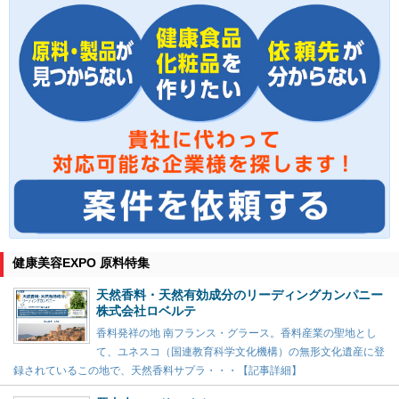
健康美容EXPO 原料特集
天然香料・天然有効成分のリーディングカンパニー
株式会社ロベルテ
香料発祥の地 南フランス・グラース。香料産業の聖地とし
て、ユネスコ（国連教育科学文化機構）の無形文化遺産に登
録されているこの地で、天然香料サプラ・・・【記事詳細】