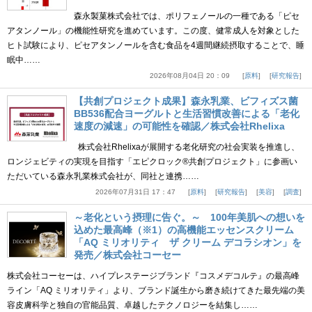
森永製菓株式会社では、ポリフェノールの一種である「ピセ
アタンノール」の機能性研究を進めています。この度、健常成人を対象とした
ヒト試験により、ピセアタンノールを含む食品を4週間継続摂取することで、睡
眠中……
2026年08月04日 20：09
原料
研究報告
【共創プロジェクト成果】森永乳業、ビフィズス菌
BB536配合ヨーグルトと生活習慣改善による「老化
速度の減速」の可能性を確認／株式会社Rhelixa
株式会社Rhelixaが展開する老化研究の社会実装を推進し、
ロンジェビティの実現を目指す「エピクロック®共創プロジェクト」に参画い
ただいている森永乳業株式会社が、同社と連携……
2026年07月31日 17：47
原料
研究報告
美容
調査
～老化という摂理に告ぐ。～ 100年美肌への想いを
込めた最高峰（※1）の高機能エッセンスクリーム
「AQ ミリオリティ ザ クリーム デコラシオン」を
発売／株式会社コーセー
株式会社コーセーは、ハイプレステージブランド『コスメデコルテ』の最高峰
ライン「AQ ミリオリティ」より、ブランド誕生から磨き続けてきた最先端の美
容皮膚科学と独自の官能品質、卓越したテクノロジーを結集し……