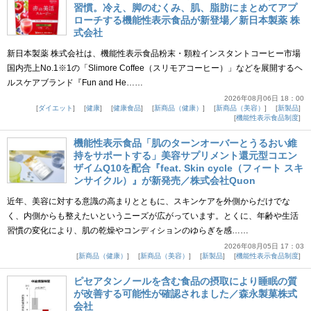
習慣。冷え、脚のむくみ、肌、脂肪にまとめてアプ
ローチする機能性表示食品が新登場／新日本製薬 株
式会社
新日本製薬 株式会社は、機能性表示食品粉末・顆粒インスタントコーヒー市場
国内売上No.1※1の「Slimore Coffee（スリモアコーヒー）」などを展開するヘ
ルスケアブランド『Fun and He……
2026年08月06日 18：00
ダイエット
健康
健康食品
新商品（健康）
新商品（美容）
新製品
機能性表示食品制度
機能性表示食品「肌のターンオーバーとうるおい維
持をサポートする」美容サプリメント還元型コエン
ザイムQ10を配合『feat. Skin cycle（フィート スキ
ンサイクル）』が新発売／株式会社Quon
近年、美容に対する意識の高まりとともに、スキンケアを外側からだけでな
く、内側からも整えたいというニーズが広がっています。とくに、年齢や生活
習慣の変化により、肌の乾燥やコンディションのゆらぎを感……
2026年08月05日 17：03
新商品（健康）
新商品（美容）
新製品
機能性表示食品制度
ピセアタンノールを含む食品の摂取により睡眠の質
が改善する可能性が確認されました／森永製菓株式
会社