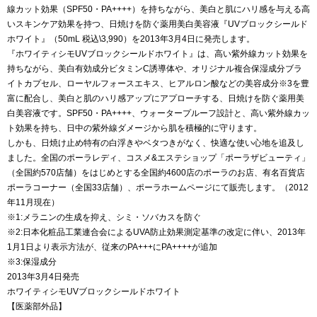
線カット効果（SPF50・PA++++）を持ちながら、美白と肌にハリ感を与える高
いスキンケア効果を持つ、日焼けを防ぐ薬用美白美容液『UVブロックシールド
ホワイト』（50mL 税込\3,990）を2013年3月4日に発売します。
『ホワイティシモUVブロックシールドホワイト』は、高い紫外線カット効果を
持ちながら、美白有効成分ビタミンC誘導体や、オリジナル複合保湿成分ブラ
イトカプセル、ローヤルフォースエキス、ヒアルロン酸などの美容成分※3を豊
富に配合し、美白と肌のハリ感アップにアプローチする、日焼けを防ぐ薬用美
白美容液です。SPF50・PA++++、ウォータープルーフ設計と、高い紫外線カッ
ト効果を持ち、日中の紫外線ダメージから肌を積極的に守ります。
しかも、日焼け止め特有の白浮きやベタつきがなく、快適な使い心地を追及し
ました。全国のポーラレディ、コスメ&エステショップ「ポーラザビューティ」
（全国約570店舗）をはじめとする全国約4600店のポーラのお店、有名百貨店
ポーラコーナー（全国33店舗）、ポーラホームページにて販売します。（2012
年11月現在）
※1:メラニンの生成を抑え、シミ・ソバカスを防ぐ
※2:日本化粧品工業連合会によるUVA防止効果測定基準の改定に伴い、2013年
1月1日より表示方法が、従来のPA+++にPA++++が追加
※3:保湿成分
2013年3月4日発売
ホワイティシモUVブロックシールドホワイト
【医薬部外品】