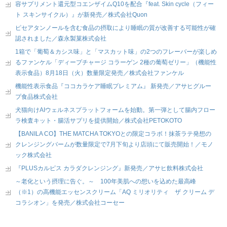
容サプリメント還元型コエンザイムQ10を配合『feat. Skin cycle（フィー
ト スキンサイクル）』が新発売／株式会社Quon
ピセアタンノールを含む食品の摂取により睡眠の質が改善する可能性が確
認されました／森永製菓株式会社
1箱で「葡萄＆カシス味」と「マスカット味」の2つのフレーバーが楽しめ
るファンケル「ディープチャージ コラーゲン 2種の葡萄ゼリー」（機能性
表示食品）8月18日（火）数量限定発売／株式会社ファンケル
機能性表示食品『ココカラケア睡眠プレミアム』 新発売／アサヒグルー
プ食品株式会社
犬猫向けAIウェルネスプラットフォームを始動。第一弾として腸内フロー
ラ検査キット・腸活サプリを提供開始／株式会社PETOKOTO
【BANILA CO】THE MATCHA TOKYOとの限定コラボ！抹茶ラテ発想の
クレンジングバームが数量限定で7月下旬より店頭にて販売開始！／モノ
ック株式会社
『PLUSカルピス カラダクレンジング』新発売／アサヒ飲料株式会社
～老化という摂理に告ぐ。～ 100年美肌への想いを込めた最高峰
（※1）の高機能エッセンスクリーム「AQ ミリオリティ ザ クリーム デ
コラシオン」を発売／株式会社コーセー