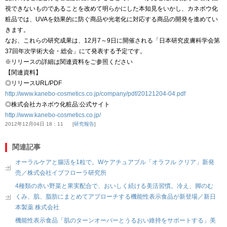
視できないものであることを改めて明らかにした本知見をいかし、カネボウ化
粧品では、UVAを効果的に防ぐ商品や光老化に対応する商品の開発を進めてい
きます。
なお、これらの研究成果は、12月7～9日に開催される「日本研究皮膚科学会第
37回年次学術大会・総会」にて発表する予定です。
※リリースの詳細は関連資料をご参照ください
【関連資料】
◎リリースURL/PDF
http://www.kanebo-cosmetics.co.jp/company/pdf/20121204-04.pdf
◎株式会社カネボウ化粧品:公式サイト
http://www.kanebo-cosmetics.co.jp/
2012年12月04日 18：11
研究報告
関連記事
オーラルケアと腸活を1粒で。Wケアチュアブル「オラフル クリア」新発
売／株式会社イブフローラ研究所
4種類の赤い野菜と果実配合で、おいしく続ける美活習慣。冷え、脚のむ
くみ、肌、脂肪にまとめてアプローチする機能性表示食品が新登場／新日
本製薬 株式会社
機能性表示食品「肌のターンオーバーとうるおい維持をサポートする」美