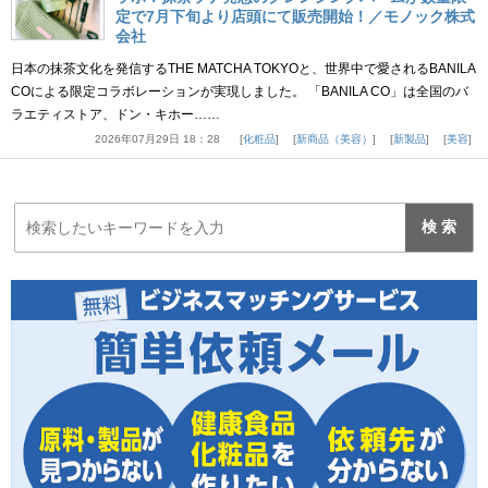
定で7月下旬より店頭にて販売開始！／モノック株式
会社
日本の抹茶文化を発信するTHE MATCHA TOKYOと、世界中で愛されるBANILA
COによる限定コラボレーションが実現しました。 「BANILA CO」は全国のバ
ラエティストア、ドン・キホー……
2026年07月29日 18：28
化粧品
新商品（美容）
新製品
美容