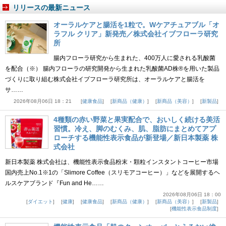
リリースの最新ニュース
オーラルケアと腸活を1粒で。Wケアチュアブル「オ
ラフル クリア」新発売／株式会社イブフローラ研究
所
腸内フローラ研究から生まれた、400万人に愛される乳酸菌
を配合（※） 腸内フローラの研究開発から生まれた乳酸菌AD株®を用いた製品
づくりに取り組む株式会社イブフローラ研究所は、オーラルケアと腸活を
サ……
2026年08月06日 18：21
健康食品
新商品（健康）
新商品（美容）
新製品
4種類の赤い野菜と果実配合で、おいしく続ける美活
習慣。冷え、脚のむくみ、肌、脂肪にまとめてアプ
ローチする機能性表示食品が新登場／新日本製薬 株
式会社
新日本製薬 株式会社は、機能性表示食品粉末・顆粒インスタントコーヒー市場
国内売上No.1※1の「Slimore Coffee（スリモアコーヒー）」などを展開するヘ
ルスケアブランド『Fun and He……
2026年08月06日 18：00
ダイエット
健康
健康食品
新商品（健康）
新商品（美容）
新製品
機能性表示食品制度