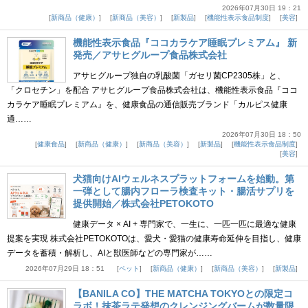
2026年07月30日 19：21
新商品（健康）
新商品（美容）
新製品
機能性表示食品制度
美容
機能性表示食品『ココカラケア睡眠プレミアム』 新
発売／アサヒグループ食品株式会社
アサヒグループ独自の乳酸菌「ガセリ菌CP2305株」と、
「クロセチン」を配合 アサヒグループ食品株式会社は、機能性表示食品『ココ
カラケア睡眠プレミアム』を、健康食品の通信販売ブランド「カルピス健康
通……
2026年07月30日 18：50
健康食品
新商品（健康）
新商品（美容）
新製品
機能性表示食品制度
美容
犬猫向けAIウェルネスプラットフォームを始動。第
一弾として腸内フローラ検査キット・腸活サプリを
提供開始／株式会社PETOKOTO
健康データ × AI + 専門家で、一生に、一匹一匹に最適な健康
提案を実現 株式会社PETOKOTOは、愛犬・愛猫の健康寿命延伸を目指し、健康
データを蓄積・解析し、AIと獣医師などの専門家が……
2026年07月29日 18：51
ペット
新商品（健康）
新商品（美容）
新製品
【BANILA CO】THE MATCHA TOKYOとの限定コ
ラボ！抹茶ラテ発想のクレンジングバームが数量限