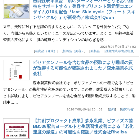
機能性表示食品「肌のターンオーバーとうるおい維
持をサポートする」美容サプリメント還元型コエン
ザイムQ10を配合『feat. Skin cycle（フィート スキ
ンサイクル）』が新発売／株式会社Quon
近年、美容に対する意識の高まりとともに、スキンケアを外側からだけでな
く、内側からも整えたいというニーズが広がっています。とくに、年齢や生活
習慣の変化により、肌の乾燥やコンディションのゆらぎを感……
2026年08月05日 17：03
新商品（健康）
新商品（美容）
新製品
機能性表示食品制度
ピセアタンノールを含む食品の摂取により睡眠の質
が改善する可能性が確認されました／森永製菓株式
会社
森永製菓株式会社では、ポリフェノールの一種である「ピセ
アタンノール」の機能性研究を進めています。この度、健常成人を対象とした
ヒト試験により、ピセアタンノールを含む食品を4週間継続摂取することで、睡
眠中……
2026年08月04日 20：09
原料
研究報告
【共創プロジェクト成果】森永乳業、ビフィズス菌
BB536配合ヨーグルトと生活習慣改善による「老化
速度の減速」の可能性を確認／株式会社Rhelixa