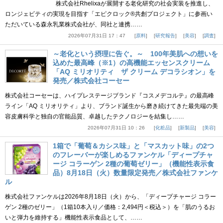
株式会社Rhelixaが展開する老化研究の社会実装を推進し、
ロンジェビティの実現を目指す「エピクロック®共創プロジェクト」に参画い
ただいている森永乳業株式会社が、同社と連携……
2026年07月31日 17：47
原料
研究報告
美容
調査
～老化という摂理に告ぐ。～ 100年美肌への想いを
込めた最高峰（※1）の高機能エッセンスクリーム
「AQ ミリオリティ ザ クリーム デコラシオン」を
発売／株式会社コーセー
株式会社コーセーは、ハイプレステージブランド『コスメデコルテ』の最高峰
ライン「AQ ミリオリティ」より、ブランド誕生から磨き続けてきた最先端の美
容皮膚科学と独自の官能品質、卓越したテクノロジーを結集し……
2026年07月31日 10：26
化粧品
新製品
美容
1箱で「葡萄＆カシス味」と「マスカット味」の2つ
のフレーバーが楽しめるファンケル「ディープチャ
ージ コラーゲン 2種の葡萄ゼリー」（機能性表示食
品）8月18日（火）数量限定発売／株式会社ファンケ
ル
株式会社ファンケルは2026年8月18日（火）から、「ディープチャージ コラー
ゲン 2種のゼリー」（1箱10本入り／価格：2,494円＜税込＞）を「肌のうるお
いと弾力を維持する」機能性表示食品として、……