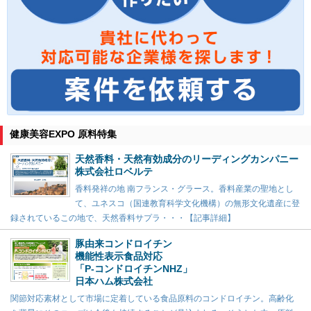
健康美容EXPO 原料特集
天然香料・天然有効成分のリーディングカンパニー
株式会社ロベルテ
香料発祥の地 南フランス・グラース。香料産業の聖地とし
て、ユネスコ（国連教育科学文化機構）の無形文化遺産に登
録されているこの地で、天然香料サプラ・・・【記事詳細】
豚由来コンドロイチン
機能性表示食品対応
「P-コンドロイチンNHZ」
日本ハム株式会社
関節対応素材として市場に定着している食品原料のコンドロイチン。高齢化