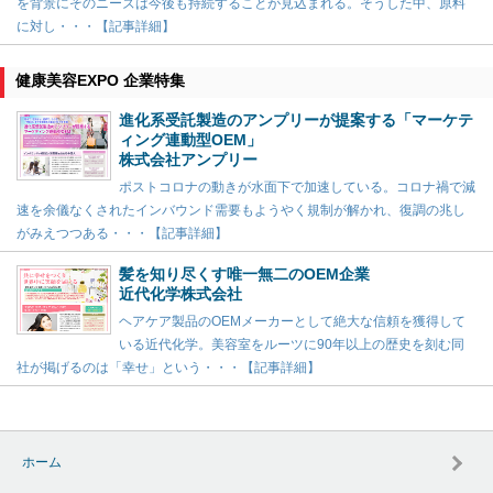
を背景にそのニーズは今後も持続することが見込まれる。そうした中、原料
に対し・・・【記事詳細】
健康美容EXPO 企業特集
進化系受託製造のアンプリーが提案する「マーケテ
ィング連動型OEM」
株式会社アンプリー
ポストコロナの動きが水面下で加速している。コロナ禍で減
速を余儀なくされたインバウンド需要もようやく規制が解かれ、復調の兆し
がみえつつある・・・【記事詳細】
髪を知り尽くす唯一無二のOEM企業
近代化学株式会社
ヘアケア製品のOEMメーカーとして絶大な信頼を獲得して
いる近代化学。美容室をルーツに90年以上の歴史を刻む同
社が掲げるのは「幸せ」という・・・【記事詳細】
ホーム