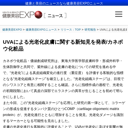
健康と美容のニュースなら健康美容EXPOニュース
健康美容EXPO
健康美容EXPOニュース
リリース：TOP
研究報告
UVAによる光老化皮
UVAによる光老化皮膚に関する新知見を発表/カネボ
ウ化粧品
カネボウ化粧品・価値創成研究所は、東海大学医学部皮膚科学・形成外科学・
生体防御学と共同で、紫外線による皮膚の老化についての研究を進める中
で、“光老化”による真皮組織変化の進行度 （重症度） を評価する客観的な指標
となる“光老化組織ステージ”を確立しました。“光老化組織ステージ”は、目視で
のシワスコアと有意に相関することも確認。さらに指標作成の過程で、光老化
の初期段階において真皮の深部でエラスチンの異常が生じることを初めて明ら
かにしました。
また今回、この“光老化組織ステージ”を応用した研究の第一弾として、コラーゲ
ンの形成を促進するタンパク質のひとつCOMP（cartilage oligomeric matrix
protein）が、光老化進行とともに増加することを発見。光老化ダメージを識別
するマーカーとなる可能性を見出しました。
皮膚の光老化進行を客観的に評価することで、UVAが光老化に及ぼす影響が無