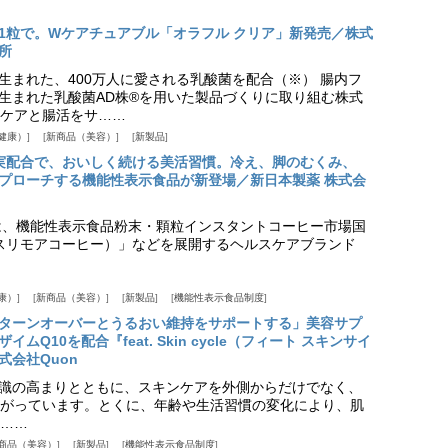
1粒で。Wケアチュアブル「オラフル クリア」新発売／株式
所
生まれた、400万人に愛される乳酸菌を配合（※） 腸内フ
生まれた乳酸菌AD株®を用いた製品づくりに取り組む株式
ケアと腸活をサ……
健康）
新商品（美容）
新製品
実配合で、おいしく続ける美活習慣。冷え、脚のむくみ、
プローチする機能性表示食品が新登場／新日本製薬 株式会
は、機能性表示食品粉末・顆粒インスタントコーヒー市場国
offee（スリモアコーヒー）」などを展開するヘルスケアブランド
康）
新商品（美容）
新製品
機能性表示食品制度
ターンオーバーとうるおい維持をサポートする」美容サプ
Q10を配合『feat. Skin cycle（フィート スキンサイ
式会社Quon
識の高まりとともに、スキンケアを外側からだけでなく、
がっています。とくに、年齢や生活習慣の変化により、肌
……
商品（美容）
新製品
機能性表示食品制度