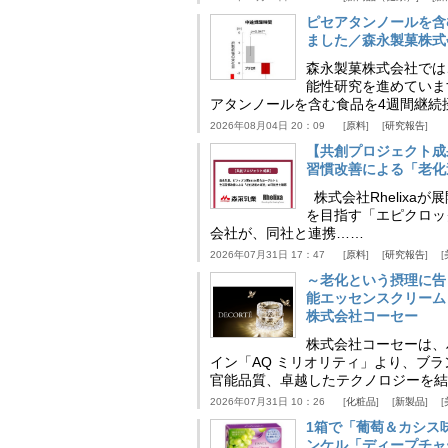
ピセアタンノールを含
ました／森永製菓株式
森永製菓株式会社では
能性研究を進めていま
アタンノールを含む食品を4週間継続
2026年08月04日 20：09
原料
研究報告
【共創プロジェクト成
習慣改善による「老化速
株式会社Rhelix
を目指す「エピクロッ
会社が、同社と連携……
2026年07月31日 17：47
原料
研究報告
～老化という摂理に告
能エッセンスクリーム
株式会社コーセー
株式会社コーセーは、
イン「AQ ミリオリティ」より、ブ
官能品質、卓越したテクノロジーを結
2026年07月31日 10：26
化粧品
新製品
1箱で「葡萄＆カシス
ンケル「ディープチャ