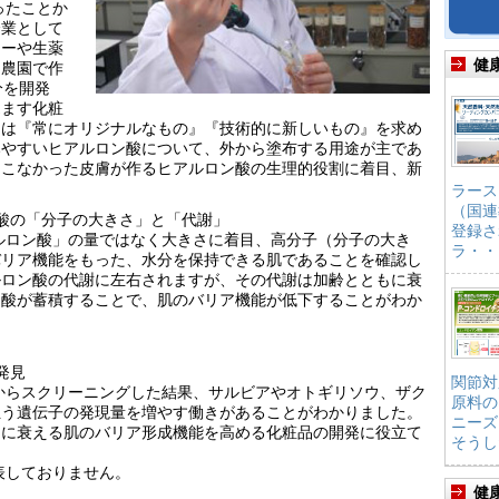
ったことか
企業として
ジーや生薬
健
用農園で作
分を開発
覚ます化粧
ちは『常にオリジナルなもの』『技術的に新しいもの』を求め
みやすいヒアルロン酸について、外から塗布する用途が主であ
てこなかった皮膚が作るヒアルロン酸の生理的役割に着目、新
ラース
（国連
酸の「分子の大きさ」と「代謝」
登録さ
ルロン酸」の量ではなく大きさに着目、高分子（分子の大き
ラ・・
バリア機能をもった、水分を保持できる肌であることを確認し
ルロン酸の代謝に左右されますが、その代謝は加齢とともに衰
ン酸が蓄積することで、肌のバリア機能が低下することがわか
発見
関節対
からスクリーニングした結果、サルビアやオトギリソウ、ザク
原料の
担う遺伝子の発現量を増やす働きがあることがわかりました。
ニーズ
もに衰える肌のバリア形成機能を高める化粧品の開発に役立て
そうし
表しておりません。
健