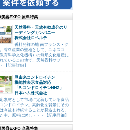
康美容EXPO 原料特集
天然香料・天然有効成分のリ
ーディングカンパニー
株式会社ロベルテ
香料発祥の地 南フランス・グ
。香料産業の聖地として、ユネスコ
教育科学文化機構）の無形文化遺産に
れているこの地で、天然香料サプ
・【記事詳細】
豚由来コンドロイチン
機能性表示食品対応
「P-コンドロイチンNHZ」
日本ハム株式会社
応素材として市場に定着している食品
コンドロイチン。高齢化を背景にその
は今後も持続することが見込まれる。
た中、原料に対し・・・【記事詳細】
康美容EXPO 企業特集