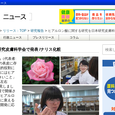
ュース
リリース：TOP
研究報告
ヒアルロン酸に関する研究を日本研究皮膚科
行政ニュース
プレスリリース
コラム
究皮膚科学会で発表 /ナリス化粧
（代表者:
の表皮に存
理的役割に
能にはヒア
大きいこと」
を左右
発見しまし
縄で開催さ
はヒアルロ
もに衰える
の開発に応