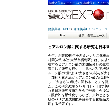
健康と美容のニュースなら健康美容EXPOニ
健康美容EXPO
健康美容EXPOニュース
TOP
健康・美容ニュース
ヒアルロン酸に関する研究を日本研
今年、創業80周年を迎えたナリス化粧品
村岡弘義 本社:大阪市福島区）は、皮膚
在するヒアルロン酸の未開拓分野の生
着目して研究を行い、「肌のバリア機
ルロン酸の“量”より“大きさ”の関与が
「加齢と紫外線がヒアルロン酸の代謝
し、“大きさ”の維持に関わること」を
た。この研究結果を12月7日～9日に沖
れる日本研究皮膚科学会で発表、今後
ン酸代謝を活性化するなど、加齢とと
肌のバリア形成機能を改善する化粧品
用する予定です。