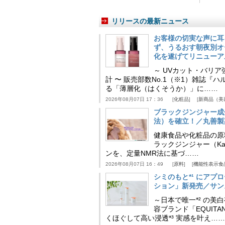
リリースの最新ニュース
お客様の切実な声に耳
ず、うるおす朝夜別オ
化を遂げてリニューア
～ UVカット・バリ
計 〜 販売部数No.1（※1）雑誌
る「薄層化（はくそうか）」に……
2026年08月07日 17：36
化粧品
新商品（美
ブラックジンジャー成
法）を確立！／丸善製
健康食品や化粧品の原
ラックジンジャー（Kaem
ンを、定量NMR法に基づ……
2026年08月07日 16：49
原料
機能性表示食
シミのもと*¹ にア
ション」新発売／サン
～日本で唯一*² の
容ブランド「EQUIT
くほぐして高い浸透*³ 実感を叶え……