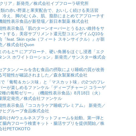
 クリア」新発売／株式会社イブフローラ研究所
種類の赤い野菜と果実配合で、おいしく続ける美活習
。冷え、脚のむくみ、肌、脂肪にまとめてアプローチす
機能性表示食品が新登場／新日本製薬 株式会社
能性表示食品「肌のターンオーバーとうるおい維持をサ
ートする」美容サプリメント還元型コエンザイムQ10を
合『feat. Skin cycle（フィート スキンサイクル）』が新
売／株式会社Quon
ミのもと*¹ にアプローチ、硬い角層をほぐし浸透「エク
タンス ホワイトローション」新発売／サンスター株式会
セアタンノールを含む食品の摂取により睡眠の質が改善
る可能性が確認されました／森永製菓株式会社
箱で「葡萄＆カシス味」と「マスカット味」の2つのフレ
バーが楽しめるファンケル「ディープチャージ コラーゲ
 2種の葡萄ゼリー」（機能性表示食品）8月18日（火）
量限定発売／株式会社ファンケル
能性表示食品『ココカラケア睡眠プレミアム』 新発売／
サヒグループ食品株式会社
猫向けAIウェルネスプラットフォームを始動。第一弾と
て腸内フローラ検査キット・腸活サプリを提供開始／株
会社PETOKOTO