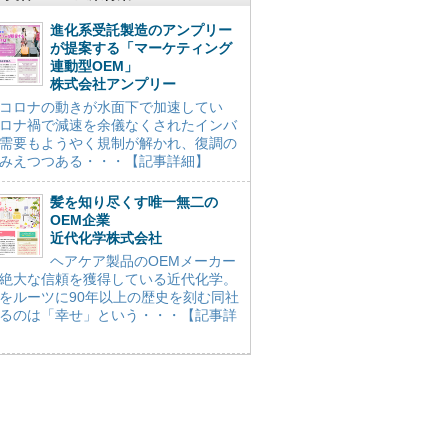
進化系受託製造のアンプリー
が提案する「マーケティング
連動型OEM」
株式会社アンプリー
コロナの動きが水面下で加速してい
ロナ禍で減速を余儀なくされたインバ
需要もようやく規制が解かれ、復調の
みえつつある・・・【記事詳細】
髪を知り尽くす唯一無二の
OEM企業
近代化学株式会社
ヘアケア製品のOEMメーカー
絶大な信頼を獲得している近代化学。
をルーツに90年以上の歴史を刻む同社
るのは「幸せ」という・・・【記事詳