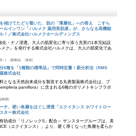
を傾けてたどり着いた、肌の「薄層化」への答え こすら
ールインワン「ハルメク 薬用美肌液」が、さらなる高機能
ル！／株式会社ハルメクホールディングス
ア強化・ナノ浸透。大人の肌変化に寄り添う充実の1本完結設
『ハルメク』を発行する株式会社ハルメクは、大人の肌変化であ
容）
新製品
美容
分6種を「1種類の標準品」で同時定量！新分析法（RMS
薬株式会社
料となる天然由来成分を製造する丸善製薬株式会社は、ブ
pferia parviflora）に含まれる6種のポリメトキシフラボ
品制度
プローチ、硬い角層をほぐし浸透「エクイタンス ホワイトロー
スター株式会社
美白有効成分「リノレックS」配合～ サンスターグループは、美
ANCE（エクイタンス）」より、硬く厚くなった角層を柔らか