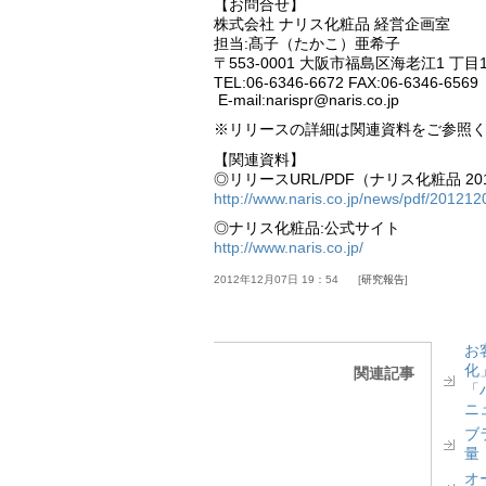
【お問合せ】
株式会社 ナリス化粧品 経営企画室
担当:髙子（たかこ）亜希子
〒553-0001 大阪市福島区海老江1 丁目1
TEL:06-6346-6672 FAX:06-6346-6569
E-mail:narispr@naris.co.jp
※リリースの詳細は関連資料をご参照
【関連資料】
◎リリースURL/PDF（ナリス化粧品 2012
http://www.naris.co.jp/news/pdf/201212
◎ナリス化粧品:公式サイト
http://www.naris.co.jp/
2012年12月07日 19：54
研究報告
お
化
関連記事
「
ニ
ブ
量
オ