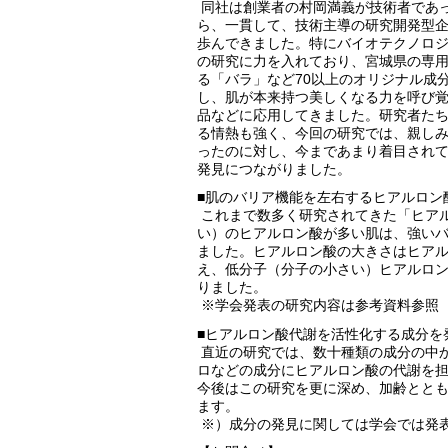
同社は創業者の村岡満義が技術者であ
ら、一貫して、技術主導の研究開発型
歩んできました。特にバイオテクノロ
の研究に力を入れており、宮城県の専
る「バラ」など70以上のオリジナル成
し、肌が本来持つ美しくなる力を呼び
品などに応用してきました。研究者た
る情熱も強く、今回の研究では、親し
ったのに対し、今まであまり着目され
発見につながりました。
■肌のバリア機能を左右するヒアルロン
これまで数多く研究されてきた「ヒア
い）のヒアルロン酸が多い肌は、強い
ました。ヒアルロン酸の大きさはヒア
え、低分子（分子の小さい）ヒアルロ
りました。
※学会発表の研究内容は参考資料参照
■ヒアルロン酸代謝を活性化する成分を
直近の研究では、数十種類の成分の中
ロなどの成分にヒアルロン酸の代謝を
今後はこの研究を更に深め、加齢とと
ます。
※）成分の発見に関しては学会では発