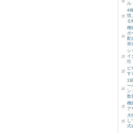
ル
4
慣
る
機
ポ
配
発
シ
イ
社
ピ
す
1
ー
ン
数
機
ア
犬
し
式