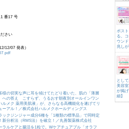
1 番17 号
ポスト
ください
る。コ
ウンド
兆しが
/12/07 発表）
07.pdf
として
美容室
が掲げ
客様の切実な声に耳を傾けてたどり着いた、肌の「薄層
細】
」への答え こすらず、うるおす朝夜別オールインワン
ハルメク 薬用美肌液」が、さらなる高機能化を遂げてリ
ューアル！／株式会社ハルメクホールディングス
ラックジンジャー成分6種を「1種類の標準品」で同時定
！新分析法（RMS法）を確立！／丸善製薬株式会社
ーラルケアと腸活を1粒で。Wケアチュアブル「オラフ