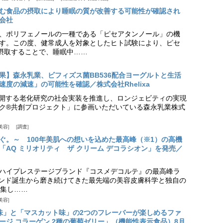
む食品の摂取により睡眠の質が改善する可能性が確認され
会社
、ポリフェノールの一種である「ピセアタンノール」の機
す。この度、健常成人を対象としたヒト試験により、ピセ
摂取することで、睡眠中……
果】森永乳業、ビフィズス菌BB536配合ヨーグルトと生活
度の減速」の可能性を確認／株式会社Rhelixa
aが展開する老化研究の社会実装を推進し、ロンジェビティの実現
ク®共創プロジェクト」に参画いただいている森永乳業株式
美容
調査
ぐ。～ 100年美肌への想いを込めた最高峰（※1）の高機
「AQ ミリオリティ ザ クリーム デコラシオン」を発売／
ハイプレステージブランド『コスメデコルテ』の最高峰ラ
ランド誕生から磨き続けてきた最先端の美容皮膚科学と独自の
集し……
美容
味」と「マスカット味」の2つのフレーバーが楽しめるファ
ージ コラーゲン 2種の葡萄ゼリー」（機能性表示食品）8月