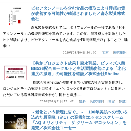
ピセアタンノールを含む食品の摂取により睡眠の質
が改善する可能性が確認されました／森永製菓株式
会社
森永製菓株式会社では、ポリフェノールの一種である「ピセ
アタンノール」の機能性研究を進めています。この度、健常成人を対象とした
ヒト試験により、ピセアタンノールを含む食品を4週間継続摂取することで、睡
眠中……
2026年08月04日 20：09
原料
研究報告
【共創プロジェクト成果】森永乳業、ビフィズス菌
BB536配合ヨーグルトと生活習慣改善による「老化
速度の減速」の可能性を確認／株式会社Rhelixa
株式会社Rhelixaが展開する老化研究の社会実装を推進し、
ロンジェビティの実現を目指す「エピクロック®共創プロジェクト」に参画い
ただいている森永乳業株式会社が、同社と連携……
2026年07月31日 17：47
原料
研究報告
美容
調査
～老化という摂理に告ぐ。～ 100年美肌への想いを
込めた最高峰（※1）の高機能エッセンスクリーム
「AQ ミリオリティ ザ クリーム デコラシオン」を
発売／株式会社コーセー