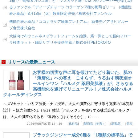
1箱で「葡萄＆カシス味」と「マスカット味」の2つのフレーバーが楽しめ
るファンケル「ディープチャージ コラーゲン 2種の葡萄ゼリー」（機能性
表示食品）8月18日（火）数量限定発売／株式会社ファンケル
機能性表示食品『ココカラケア睡眠プレミアム』 新発売／アサヒグルー
プ食品株式会社
犬猫向けAIウェルネスプラットフォームを始動。第一弾として腸内フロー
ラ検査キット・腸活サプリを提供開始／株式会社PETOKOTO
リリースの最新ニュース
お客様の切実な声に耳を傾けてたどり着いた、肌の
「薄層化」への答え こすらず、うるおす朝夜別オ
ールインワン「ハルメク 薬用美肌液」が、さらなる
高機能化を遂げてリニューアル！／株式会社ハルメ
クホールディングス
～ UVカット・バリア強化・ナノ浸透。大人の肌変化に寄り添う充実の1本完結
設計 〜 販売部数No.1（※1）雑誌『ハルメク』を発行する株式会社ハルメク
は、大人の肌変化である「薄層化（はくそうか）」に……
2026年08月07日 17：36
化粧品
新商品（美容）
新製品
美容
ブラックジンジャー成分6種を「1種類の標準品」で