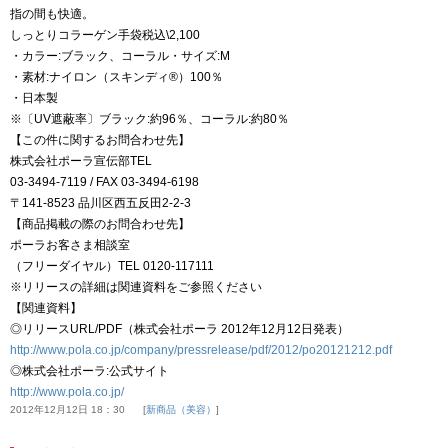
指の間も快適。
しっとりコラーゲン手袋税込\2,100
・カラー:ブラック、コーラル・サイズ:M
・素材:ナイロン（スキンディ®）100％
・日本製
※〔UV遮蔽率〕ブラック:約96％、コーラル:約80％
【この件に関するお問合わせ先】
株式会社ポーラ宣伝部TEL
03-3494-7119 / FAX 03-3494-6198
〒141-8523 品川区西五反田2-2-3
【商品掲載の際のお問合わせ先】
ポーラお客さま相談室
（フリーダイヤル）TEL 0120-117111
※リリースの詳細は関連資料をご参照ください
【関連資料】
◎リリースURL/PDF（株式会社ポーラ 2012年12月12日発表）
http://www.pola.co.jp/company/pressrelease/pdf/2012/po20121212.pdf
◎株式会社ポーラ:公式サイト
http://www.pola.co.jp/
2012年12月12日 18：30
新商品（美容）