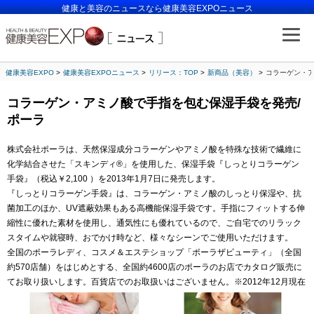
健康と美容のニュースなら健康美容EXPOニュース
健康美容EXPO
健康美容EXPOニュース
リリース：TOP
新商品（美容）
コラーゲン・ア
コラーゲン・アミノ酸で手指を包む保湿手袋を発売/
ポーラ
株式会社ポーラは、天然保湿成分コラーゲンやアミノ酸を特殊な技術で繊維に
化学結合させた「スキンディ®」を使用した、保湿手袋『しっとりコラーゲン
手袋』（税込￥2,100 ）を2013年1月7日に発売します。
『しっとりコラーゲン手袋』は、コラーゲン・アミノ酸のしっとり保湿や、抗
菌加工のほか、UV遮蔽効果もある高機能保湿手袋です。手指にフィットする伸
縮性に優れた素材を使用し、通気性にも優れているので、ご自宅でのリラック
スタイムや就寝時、おでかけ時など、様々なシーンでご使用いただけます。
全国のポーラレディ、コスメ＆エステショップ「ポーラザビューティ」（全国
約570店舗）をはじめとする、全国約4600店のポーラのお店でカタログ販売に
てお取り扱いします。百貨店でのお取扱いはございません。※2012年12月現在