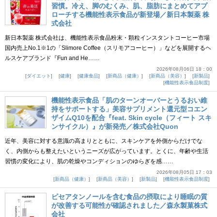
習慣。冷え、脚のむくみ、肌、脂肪にまとめてアプ
ローチする機能性表示食品が新登場／新日本製薬 株
式会社
新日本製薬 株式会社は、機能性表示食品粉末・顆粒インスタントコーヒー市場
国内売上No.1※1の「Slimore Coffee（スリモアコーヒー）」などを展開するヘ
ルスケアブランド『Fun and He……
2026年08月06日 18：00
ダイエット
健康
健康食品
新商品（健康）
新商品（美容）
新製品
機能性表示食品制度
機能性表示食品「肌のターンオーバーとうるおい維
持をサポートする」美容サプリメント還元型コエン
ザイムQ10を配合『feat. Skin cycle（フィート スキ
ンサイクル）』が新発売／株式会社Quon
近年、美容に対する意識の高まりとともに、スキンケアを外側からだけでな
く、内側からも整えたいというニーズが広がっています。とくに、年齢や生活
習慣の変化により、肌の乾燥やコンディションのゆらぎを感……
2026年08月05日 17：03
新商品（健康）
新商品（美容）
新製品
機能性表示食品制度
ピセアタンノールを含む食品の摂取により睡眠の質
が改善する可能性が確認されました／森永製菓株式
会社