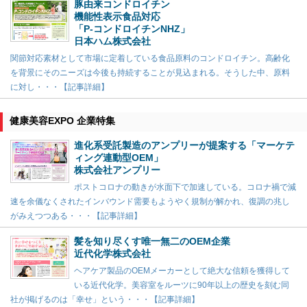
豚由来コンドロイチン
機能性表示食品対応
「P-コンドロイチンNHZ」
日本ハム株式会社
関節対応素材として市場に定着している食品原料のコンドロイチン。高齢化
を背景にそのニーズは今後も持続することが見込まれる。そうした中、原料
に対し・・・【記事詳細】
健康美容EXPO 企業特集
進化系受託製造のアンプリーが提案する「マーケテ
ィング連動型OEM」
株式会社アンプリー
ポストコロナの動きが水面下で加速している。コロナ禍で減
速を余儀なくされたインバウンド需要もようやく規制が解かれ、復調の兆し
がみえつつある・・・【記事詳細】
髪を知り尽くす唯一無二のOEM企業
近代化学株式会社
ヘアケア製品のOEMメーカーとして絶大な信頼を獲得して
いる近代化学。美容室をルーツに90年以上の歴史を刻む同
社が掲げるのは「幸せ」という・・・【記事詳細】