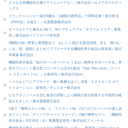
さらなる高機能化を遂げてリニューアル！／株式会社ハルメクホールディ
ングス
ブラックジンジャー成分6種を「1種類の標準品」で同時定量！新分析法
（RMS法）を確立！／丸善製薬株式会社
オーラルケアと腸活を1粒で。Wケアチュアブル「オラフル クリア」新発
売／株式会社イブフローラ研究所
4種類の赤い野菜と果実配合で、おいしく続ける美活習慣。冷え、脚のむ
くみ、肌、脂肪にまとめてアプローチする機能性表示食品が新登場／新日
本製薬 株式会社
機能性表示食品「肌のターンオーバーとうるおい維持をサポートする」美
容サプリメント還元型コエンザイムQ10を配合『feat. Skin cycle（フィー
ト スキンサイクル）』が新発売／株式会社Quon
シミのもと*¹ にアプローチ、硬い角層をほぐし浸透「エクイタンス ホワ
イトローション」新発売／サンスター株式会社
ピセアタンノールを含む食品の摂取により睡眠の質が改善する可能性が確
認されました／森永製菓株式会社
1箱で「葡萄＆カシス味」と「マスカット味」の2つのフレーバーが楽しめ
るファンケル「ディープチャージ コラーゲン 2種の葡萄ゼリー」（機能性
表示食品）8月18日（火）数量限定発売／株式会社ファンケル