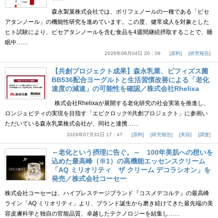
森永製菓株式会社では、ポリフェノールの一種である「ピセ
アタンノール」の機能性研究を進めています。この度、健常成人を対象とした
ヒト試験により、ピセアタンノールを含む食品を4週間継続摂取することで、睡
眠中……
2026年08月04日 20：09
原料
研究報告
【共創プロジェクト成果】森永乳業、ビフィズス菌
BB536配合ヨーグルトと生活習慣改善による「老化
速度の減速」の可能性を確認／株式会社Rhelixa
株式会社Rhelixaが展開する老化研究の社会実装を推進し、
ロンジェビティの実現を目指す「エピクロック®共創プロジェクト」に参画い
ただいている森永乳業株式会社が、同社と連携……
2026年07月31日 17：47
原料
研究報告
美容
調査
～老化という摂理に告ぐ。～ 100年美肌への想いを
込めた最高峰（※1）の高機能エッセンスクリーム
「AQ ミリオリティ ザ クリーム デコラシオン」を
発売／株式会社コーセー
株式会社コーセーは、ハイプレステージブランド『コスメデコルテ』の最高峰
ライン「AQ ミリオリティ」より、ブランド誕生から磨き続けてきた最先端の美
容皮膚科学と独自の官能品質、卓越したテクノロジーを結集し……