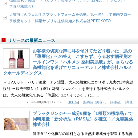
機能性表示食品『ココカラケア睡眠プレミアム』 新発売／アサヒグルー
プ食品株式会社
犬猫向けAIウェルネスプラットフォームを始動。第一弾として腸内フロー
ラ検査キット・腸活サプリを提供開始／株式会社PETOKOTO
リリースの最新ニュース
お客様の切実な声に耳を傾けてたどり着いた、肌の
「薄層化」への答え こすらず、うるおす朝夜別オ
ールインワン「ハルメク 薬用美肌液」が、さらなる
高機能化を遂げてリニューアル！／株式会社ハルメ
クホールディングス
～ UVカット・バリア強化・ナノ浸透。大人の肌変化に寄り添う充実の1本完結
設計 〜 販売部数No.1（※1）雑誌『ハルメク』を発行する株式会社ハルメク
は、大人の肌変化である「薄層化（はくそうか）」に……
2026年08月07日 17：36
化粧品
新商品（美容）
新製品
美容
ブラックジンジャー成分6種を「1種類の標準品」で
同時定量！新分析法（RMS法）を確立！／丸善製薬
株式会社
健康食品や化粧品の原料となる天然由来成分を製造する丸善