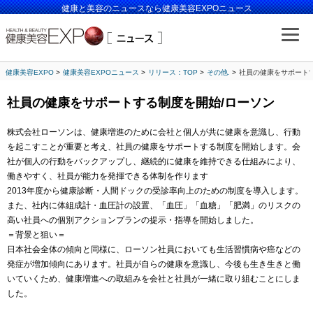
健康と美容のニュースなら健康美容EXPOニュース
健康美容EXPO
健康美容EXPOニュース
リリース：TOP
その他.
社員の健康をサポート
社員の健康をサポートする制度を開始/ローソン
株式会社ローソンは、健康増進のために会社と個人が共に健康を意識し、行動
を起こすことが重要と考え、社員の健康をサポートする制度を開始します。会
社が個人の行動をバックアップし、継続的に健康を維持できる仕組みにより、
働きやすく、社員が能力を発揮できる体制を作ります
2013年度から健康診断・人間ドックの受診率向上のための制度を導入します。
また、社内に体組成計・血圧計の設置、「血圧」「血糖」「肥満」のリスクの
高い社員への個別アクションプランの提示・指導を開始しました。
＝背景と狙い＝
日本社会全体の傾向と同様に、ローソン社員においても生活習慣病や癌などの
発症が増加傾向にあります。社員が自らの健康を意識し、今後も生き生きと働
いていくため、健康増進への取組みを会社と社員が一緒に取り組むことにしま
した。