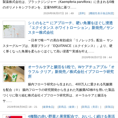
製薬株式会社は、ブラックジンジャー（Kaempferia parviflora）に含まれる6種
のポリメトキシフラボンを、定量NMR法に基づ……
2026年08月07日 16：49
原料
機能性表示食品制度
シミのもと*¹ にアプローチ、硬い角層をほぐし浸透
「エクイタンス ホワイトローション」新発売／サン
スター株式会社
～日本で唯一*² の美白有効成分「リノレックS」配合～ サン
スターグループは、美容ブランド「EQUITANCE（エクイタンス）」より、硬
く厚くなった角層を柔らかくほぐして高い浸透*³ 実感を叶え……
2026年08月07日 09：44
オーラルケアと腸活を1粒で。Wケアチュアブル「オ
ラフル クリア」新発売／株式会社イブフローラ研究
所
腸内フローラ研究から生まれた、400万人に愛される乳酸菌
を配合（※） 腸内フローラの研究開発から生まれた乳酸菌AD株®を用いた製品
づくりに取り組む株式会社イブフローラ研究所は、オーラルケアと腸活を
サ……
2026年08月06日 18：21
健康食品
新商品（健康）
新商品（美容）
新製品
4種類の赤い野菜と果実配合で、おいしく続ける美活