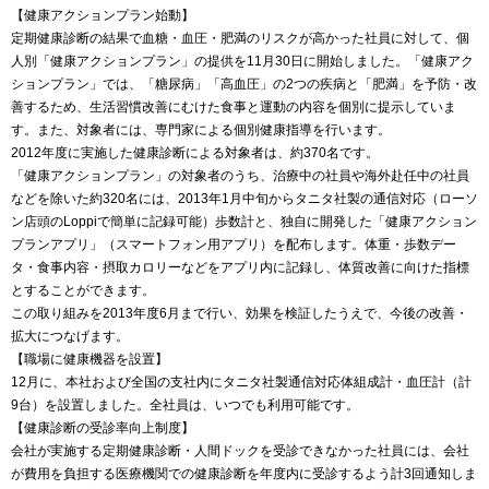
【健康アクションプラン始動】
定期健康診断の結果で血糖・血圧・肥満のリスクが高かった社員に対して、個
人別「健康アクションプラン」の提供を11月30日に開始しました。「健康アク
ションプラン」では、「糖尿病」「高血圧」の2つの疾病と「肥満」を予防・改
善するため、生活習慣改善にむけた食事と運動の内容を個別に提示していま
す。また、対象者には、専門家による個別健康指導を行います。
2012年度に実施した健康診断による対象者は、約370名です。
「健康アクションプラン」の対象者のうち、治療中の社員や海外赴任中の社員
などを除いた約320名には、2013年1月中旬からタニタ社製の通信対応（ローソ
ン店頭のLoppiで簡単に記録可能）歩数計と、独自に開発した「健康アクション
プランアプリ」（スマートフォン用アプリ）を配布します。体重・歩数デー
タ・食事内容・摂取カロリーなどをアプリ内に記録し、体質改善に向けた指標
とすることができます。
この取り組みを2013年度6月まで行い、効果を検証したうえで、今後の改善・
拡大につなげます。
【職場に健康機器を設置】
12月に、本社および全国の支社内にタニタ社製通信対応体組成計・血圧計（計
9台）を設置しました。全社員は、いつでも利用可能です。
【健康診断の受診率向上制度】
会社が実施する定期健康診断・人間ドックを受診できなかった社員には、会社
が費用を負担する医療機関での健康診断を年度内に受診するよう計3回通知しま