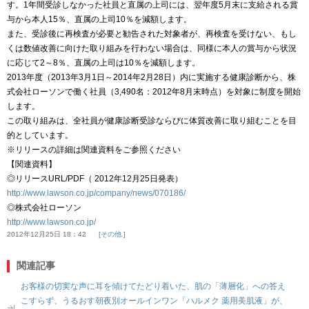
す。1年間受診しなかった社員と直属の上司には、翌年度5月末に支給される賞
与から本人15％、直属の上司10％を減額します。
また、受診後に再検査が必要と勧告された対象者が、再検査を受けない、もし
くは数値改善に向けた取り組みを行わない場合は、同様に本人の賞与から状況
に応じて2～8％、直属の上司は10％を減額します。
2013年度（2013年3月1日～2014年2月28日）内に実施する健康診断から、株
式会社ローソンで働く社員（3,490名：2012年8月末時点）を対象に制度を開始
します。
この取り組みは、全社員が健康診断受診ならびに体質改善に取り組むことを目
的としています。
※リリースの詳細は関連資料をご参照ください
【関連資料】
◎リリースURL/PDF（ 2012年12月25日発表）
http://www.lawson.co.jp/company/news/070186/
◎株式会社ローソン
http://www.lawson.co.jp/
2012年12月25日 18：42
その他.
関連記事
お客様の切実な声に耳を傾けてたどり着いた、肌の「薄層化」への答え
こすらず、うるおす朝夜別オールインワン「ハルメク 薬用美肌液」が、