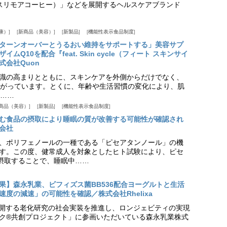
offee（スリモアコーヒー）」などを展開するヘルスケアブランド
康）
新商品（美容）
新製品
機能性表示食品制度
ターンオーバーとうるおい維持をサポートする」美容サプ
Q10を配合『feat. Skin cycle（フィート スキンサイ
式会社Quon
識の高まりとともに、スキンケアを外側からだけでなく、
がっています。とくに、年齢や生活習慣の変化により、肌
……
商品（美容）
新製品
機能性表示食品制度
む食品の摂取により睡眠の質が改善する可能性が確認され
会社
、ポリフェノールの一種である「ピセアタンノール」の機
す。この度、健常成人を対象としたヒト試験により、ピセ
摂取することで、睡眠中……
果】森永乳業、ビフィズス菌BB536配合ヨーグルトと生活
度の減速」の可能性を確認／株式会社Rhelixa
aが展開する老化研究の社会実装を推進し、ロンジェビティの実現
ク®共創プロジェクト」に参画いただいている森永乳業株式