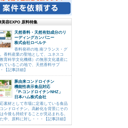
康美容EXPO 原料特集
天然香料・天然有効成分のリ
ーディングカンパニー
株式会社ロベルテ
香料発祥の地 南フランス・グ
。香料産業の聖地として、ユネスコ
教育科学文化機構）の無形文化遺産に
れているこの地で、天然香料サプ
・【記事詳細】
豚由来コンドロイチン
機能性表示食品対応
「P-コンドロイチンNHZ」
日本ハム株式会社
応素材として市場に定着している食品
コンドロイチン。高齢化を背景にその
は今後も持続することが見込まれる。
た中、原料に対し・・・【記事詳細】