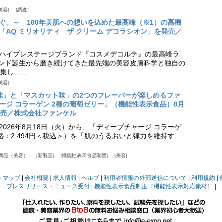
美容
調査
ぐ。～ 100年美肌への想いを込めた最高峰（※1）の高機
「AQ ミリオリティ ザ クリーム デコラシオン」を発売／
ハイプレステージブランド『コスメデコルテ』の最高峰ラ
ランド誕生から磨き続けてきた最先端の美容皮膚科学と独自の
集し……
美容
味」と「マスカット味」の2つのフレーバーが楽しめるファ
ージ コラーゲン 2種の葡萄ゼリー」（機能性表示食品）8月
発売／株式会社ファンケル
026年8月18日（火）から、「ディープチャージ コラーゲ
価格：2,494円＜税込＞）を「肌のうるおいと弾力を維持す
商品（美容）
新製品
機能性表示食品制度
美容
トマップ
会社概要
求人情報
ヘルプ
利用者情報の外部送信について
利用規約
プレスリリース・ニュース受付
機能性表示食品制度［機能性表示対応素材］