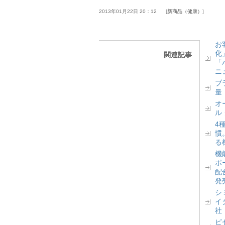
2013年01月22日 20：12
新商品（健康）
お
化
関連記事
「
ニ
ブ
量
オ
ル
4
慣
る
機
ポ
配
発
シ
イ
社
ピ