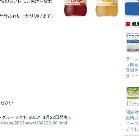
相性の良いレモン果汁を合わ
0杯分お召し上がり頂けます。
健
ラース
（国連
登録さ
ラ・・
ください
関節対
グループ本社 2013年1月22日発表）
原料の
release/2013news/130122-00.html
ニーズ
そうし