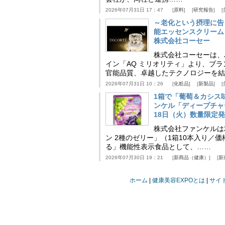
2026年07月31日 17：47
原料
研究報告
～老化という摂理に告
能エッセンスクリーム
株式会社コーセー
株式会社コーセーは、
イン「AQ ミリオリティ」より、ブ
官能品質、卓越したテクノロジーを結
2026年07月31日 10：26
化粧品
新製品
1箱で「葡萄＆カシス
ンケル「ディープチャ
18日（火）数量限定
株式会社ファンケルは2
ン 2種のゼリー」（1箱10本入り／
る」機能性表示食品として、……
2026年07月30日 19：21
新商品（健康）
新
ホーム
健康美容EXPOとは
サイ