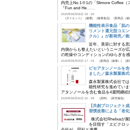
内売上No.1※1の「Slimore C
『Fun and He……
2026年08月06日 18：00
ダイエット
健康
健康食品
新商品（健
機能性表示食品「肌の
リメント還元型コエンザイム
クル）』が新発売／株
近年、美容に対する意
内側からも整えたいというニーズが広
の乾燥やコンディションのゆらぎを感
2026年08月05日 17：03
新商品（健康）
新
ピセアタンノールを含
ました／森永製菓株式
森永製菓株式会社では
能性研究を進めていま
アタンノールを含む食品を4週間継続
2026年08月04日 20：09
原料
研究報告
【共創プロジェクト成
習慣改善による「老化速
株式会社Rhelix
を目指す「エピクロッ
会社が、同社と連携……