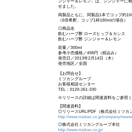
ンジャー＆レモン」は、ジンジャーに
せました。
両製品ともに、同製品1本でコップ約1
（6倍希釈、コップ1杯180mlの場合）
◎商品名
飲むハーブ酢 ローズヒップ＆カシス
飲むハーブ酢 ジンジャー＆レモン
容量／300ml
参考小売価格／498円（税込み）
発売日／2013年2月14日（木）
発売地区／全国
【お問合せ】
ミツカングループ
お客様相談センター
TEL：0120-261-330
※リリースの詳細は関連資料をご参照
【関連資料】
◎リリースURL/PDF（株式会社ミツカン
http://www.mizkan.co.jp/company/news
◎株式会社ミツカングループ本社
http://www.mizkan.co.jp/