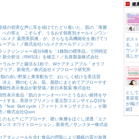
健
客様の切実な声に耳を傾けてたどり着いた、肌の「薄層
」への答え こすらず、うるおす朝夜別オールインワン
ハルメク 薬用美肌液」が、さらなる高機能化を遂げてリ
ポスト
ューアル！／株式会社ハルメクホールディングス
る。コ
ウンド
ラックジンジャー成分6種を「1種類の標準品」で同時定
兆しが
！新分析法（RMS法）を確立！／丸善製薬株式会社
ーラルケアと腸活を1粒で。Wケアチュアブル「オラフ
 クリア」新発売／株式会社イブフローラ研究所
種類の赤い野菜と果実配合で、おいしく続ける美活習
。冷え、脚のむくみ、肌、脂肪にまとめてアプローチす
機能性表示食品が新登場／新日本製薬 株式会社
として
能性表示食品「肌のターンオーバーとうるおい維持をサ
美容室
ートする」美容サプリメント還元型コエンザイムQ10を
が掲げ
合『feat. Skin cycle（フィート スキンサイクル）』が新
細】
売／株式会社Quon
ミのもと*¹ にアプローチ、硬い角層をほぐし浸透「エク
タンス ホワイトローション」新発売／サンスター株式会
セアタンノールを含む食品の摂取により睡眠の質が改善