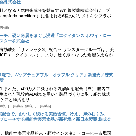
薬株式会社
料となる天然由来成分を製造する丸善製薬株式会社は、ブ
pferia parviflora）に含まれる6種のポリメトキシフラボ
品制度
プローチ、硬い角層をほぐし浸透「エクイタンス ホワイトロー
スター株式会社
美白有効成分「リノレックS」配合～ サンスターグループは、美
ANCE（エクイタンス）」より、硬く厚くなった角層を柔らか
1粒で。Wケアチュアブル「オラフル クリア」新発売／株式
所
生まれた、400万人に愛される乳酸菌を配合（※） 腸内フ
生まれた乳酸菌AD株®を用いた製品づくりに取り組む株式
ケアと腸活をサ……
健康）
新商品（美容）
新製品
実配合で、おいしく続ける美活習慣。冷え、脚のむくみ、
プローチする機能性表示食品が新登場／新日本製薬 株式会
は、機能性表示食品粉末・顆粒インスタントコーヒー市場国