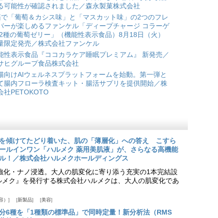
る可能性が確認されました／森永製菓株式会社
箱で「葡萄＆カシス味」と「マスカット味」の2つのフレ
バーが楽しめるファンケル「ディープチャージ コラーゲ
 2種の葡萄ゼリー」（機能性表示食品）8月18日（火）
量限定発売／株式会社ファンケル
能性表示食品『ココカラケア睡眠プレミアム』 新発売／
サヒグループ食品株式会社
猫向けAIウェルネスプラットフォームを始動。第一弾と
て腸内フローラ検査キット・腸活サプリを提供開始／株
会社PETOKOTO
を傾けてたどり着いた、肌の「薄層化」への答え こすら
ールインワン「ハルメク 薬用美肌液」が、さらなる高機能
ル！／株式会社ハルメクホールディングス
ア強化・ナノ浸透。大人の肌変化に寄り添う充実の1本完結設
『ハルメク』を発行する株式会社ハルメクは、大人の肌変化であ
容）
新製品
美容
分6種を「1種類の標準品」で同時定量！新分析法（RMS