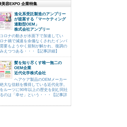
康美容EXPO 企業特集
進化系受託製造のアンプリー
が提案する「マーケティング
連動型OEM」
株式会社アンプリー
コロナの動きが水面下で加速してい
ロナ禍で減速を余儀なくされたインバ
需要もようやく規制が解かれ、復調の
みえつつある・・・【記事詳細】
髪を知り尽くす唯一無二の
OEM企業
近代化学株式会社
ヘアケア製品のOEMメーカー
絶大な信頼を獲得している近代化学。
をルーツに90年以上の歴史を刻む同社
るのは「幸せ」という・・・【記事詳