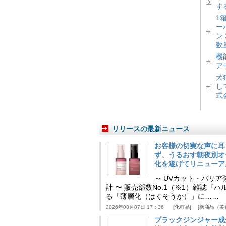
す
1
ー
ン
数
機
ア
犬
し
式
リリースの最新ニュース
お客様の切実な声に耳
ず、うるおす朝夜別オ
化を遂げてリニューア
～ UVカット・バリ
計 〜 販売部数No.1（※1）雑誌
る「薄層化（はくそうか）」に……
2026年08月07日 17：36
化粧品
新商品（美
ブラックジンジャー成