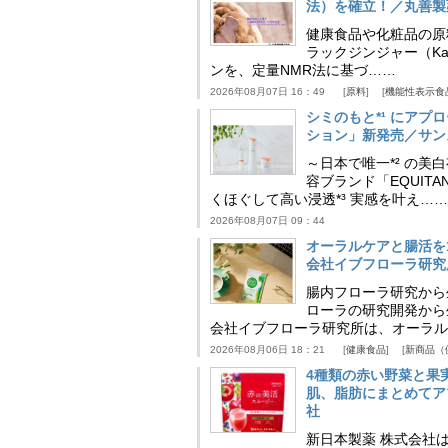
法）を確立！／丸善製
健康食品や化粧品の原
ラックジンジャー（Kaem
ンを、定量NMR法に基づ……
2026年08月07日 16：49
原料
機能性表示食
シミのもと*¹ にア
ション」新発売／サン
～日本で唯一*² の
容ブランド「EQUIT
くほぐして高い浸透*³ 実感を叶え……
2026年08月07日 09：44
オーラルケアと腸活を
会社イブフローラ研究
腸内フローラ研究から
ローラの研究開発から
会社イブフローラ研究所は、オーラル
2026年08月06日 18：21
健康食品
新商品（
4種類の赤い野菜と果
肌、脂肪にまとめてア
社
新日本製薬 株式会社