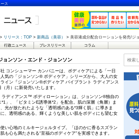
ュース
リリース：TOP
新商品（美容）
美容液成分配合ローションを発売/ジ
行政ニュース
プレスリリース
コラム
ジョンソン・エンド・ジョンソン
社 コンシューマー カンパニーは、ボディケアによる「一日
人気の「ジョンソン® ボディケア」シリーズから、大人の女
ライン『ジョンソン®ボディケア バイブラント ラディアンス
8日（月）に新発売いたします。
 ラディアンス™ ボディローション』は、ジョンソン®独自の
*1」、「ビタミンE誘導体*2」を配合。肌の深層（角層）ま
、光が放たれたような「透明感のある*3輝く肌」に導きま
うに、透明感のある、輝くような美しい肌をボディにも望む女
い使い心地のミルキージェルタイプ。「ほのかに香るスズラン
肌も心も満たされる“至福のボディケア”を実感できます。