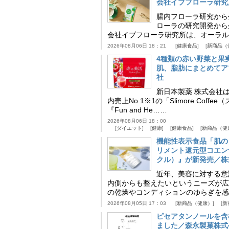
会社イブフローラ研究
腸内フローラ研究から
ローラの研究開発から
会社イブフローラ研究所は、オーラル
2026年08月06日 18：21
健康食品
新商品（
4種類の赤い野菜と果
肌、脂肪にまとめてア
社
新日本製薬 株式会社
内売上No.1※1の「Slimore C
『Fun and He……
2026年08月06日 18：00
ダイエット
健康
健康食品
新商品（健
機能性表示食品「肌の
リメント還元型コエンザイム
クル）』が新発売／株
近年、美容に対する意
内側からも整えたいというニーズが広
の乾燥やコンディションのゆらぎを感
2026年08月05日 17：03
新商品（健康）
新
ピセアタンノールを含
ました／森永製菓株式