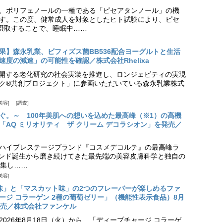
、ポリフェノールの一種である「ピセアタンノール」の機
す。この度、健常成人を対象としたヒト試験により、ピセ
摂取することで、睡眠中……
果】森永乳業、ビフィズス菌BB536配合ヨーグルトと生活
度の減速」の可能性を確認／株式会社Rhelixa
aが展開する老化研究の社会実装を推進し、ロンジェビティの実現
ク®共創プロジェクト」に参画いただいている森永乳業株式
美容
調査
ぐ。～ 100年美肌への想いを込めた最高峰（※1）の高機
「AQ ミリオリティ ザ クリーム デコラシオン」を発売／
ハイプレステージブランド『コスメデコルテ』の最高峰ラ
ランド誕生から磨き続けてきた最先端の美容皮膚科学と独自の
集し……
美容
味」と「マスカット味」の2つのフレーバーが楽しめるファ
ージ コラーゲン 2種の葡萄ゼリー」（機能性表示食品）8月
発売／株式会社ファンケル
026年8月18日（火）から、「ディープチャージ コラーゲ