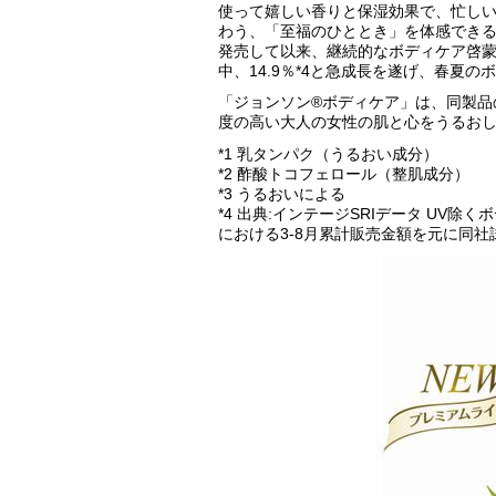
使って嬉しい香りと保湿効果で、忙し
わう、「至福のひととき」を体感できる
発売して以来、継続的なボディケア啓蒙
中、14.9％*4と急成長を遂げ、春夏
「ジョンソン®ボディケア」は、同製品
度の高い大人の女性の肌と心をうるお
*1 乳タンパク（うるおい成分）
*2 酢酸トコフェロール（整肌成分）
*3 うるおいによる
*4 出典:インテージSRIデータ UV除
における3-8月累計販売金額を元に同社