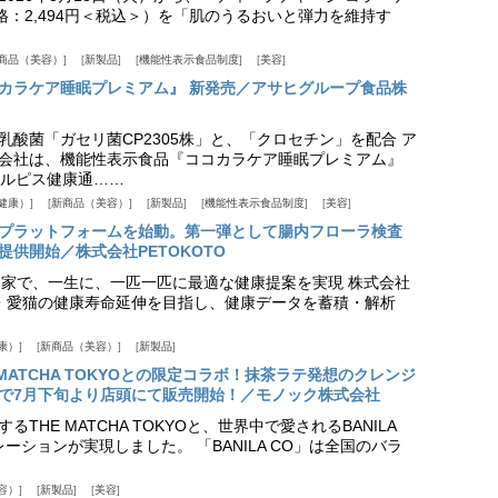
価格：2,494円＜税込＞）を「肌のうるおいと弾力を維持す
商品（美容）
新製品
機能性表示食品制度
美容
カラケア睡眠プレミアム』 新発売／アサヒグループ食品株
乳酸菌「ガセリ菌CP2305株」と、「クロセチン」を配合 ア
会社は、機能性表示食品『ココカラケア睡眠プレミアム』
ルピス健康通……
健康）
新商品（美容）
新製品
機能性表示食品制度
美容
スプラットフォームを始動。第一弾として腸内フローラ検査
供開始／株式会社PETOKOTO
+ 専門家で、一生に、一匹一匹に最適な健康提案を実現 株式会社
愛犬・愛猫の健康寿命延伸を目指し、健康データを蓄積・解析
康）
新商品（美容）
新製品
HE MATCHA TOKYOとの限定コラボ！抹茶ラテ発想のクレンジ
で7月下旬より店頭にて販売開始！／モノック株式会社
THE MATCHA TOKYOと、世界中で愛されるBANILA
ーションが実現しました。 「BANILA CO」は全国のバラ
容）
新製品
美容