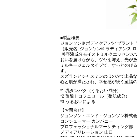
■製品概要
ジョンソン® ボディケア バイブラント 
（販売名: ジョンソン® ラディアンス 
美容液成分モイストミルクエッセンス*
おいを届けながら、ツヤを与え、光が放
ミルキージェルタイプで、すっとのび
す。
スズランとジャスミンのほのかで上品
心と肌が満たされ、幸せ感が続く至福
*1 乳タンパク（うるおい成分）
*2 酢酸トコフェロール（整肌成分）
*3 うるおいによる
【お問合せ】
ジョンソン・エンド・ジョンソン株式
コンシューマー カンパニー
プロフェッショナルマーケティング部
メディアリレーション 山口