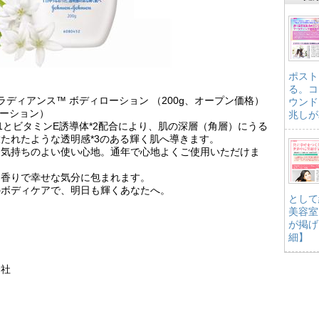
ポスト
る。コ
ラディアンス™ ボディローション （200g、オープン価格）
ウンド
ローション）
兆しが
1とビタミンE誘導体*2配合により、肌の深層（角層）にうる
たれたような透明感*3のある輝く肌へ導きます。
る気持ちのよい使い心地。通年で心地よくご使用いただけま
な香りで幸せな気分に包まれます。
のボディケアで、明日も輝くあなたへ。
として
美容室
が掲げ
細】
会社