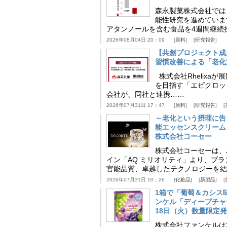
森永製菓株式会社では
能性研究を進めていま
アタンノールを含む食品を4週間継続
2026年08月04日 20：09
原料
研究報告
【共創プロジェクト成
習慣改善による「老化速
株式会社Rhelix
を目指す「エピクロッ
会社が、同社と連携……
2026年07月31日 17：47
原料
研究報告
～老化という摂理に告
能エッセンスクリーム
株式会社コーセー
株式会社コーセーは、
イン「AQ ミリオリティ」より、ブ
官能品質、卓越したテクノロジーを結
2026年07月31日 10：26
化粧品
新製品
1箱で「葡萄＆カシス
ンケル「ディープチャ
18日（火）数量限定
株式会社ファンケルは2