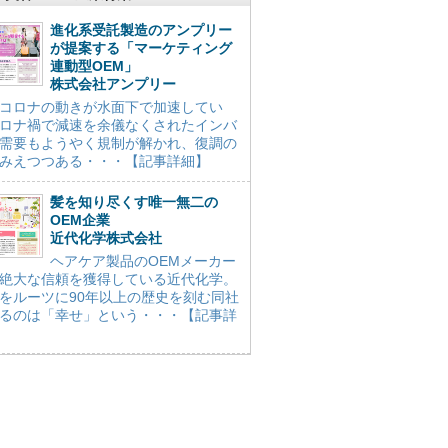
進化系受託製造のアンプリー
が提案する「マーケティング
連動型OEM」
株式会社アンプリー
コロナの動きが水面下で加速してい
ロナ禍で減速を余儀なくされたインバ
需要もようやく規制が解かれ、復調の
みえつつある・・・【記事詳細】
髪を知り尽くす唯一無二の
OEM企業
近代化学株式会社
ヘアケア製品のOEMメーカー
絶大な信頼を獲得している近代化学。
をルーツに90年以上の歴史を刻む同社
るのは「幸せ」という・・・【記事詳