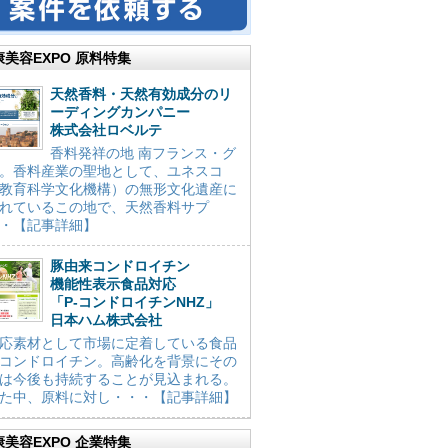
康美容EXPO 原料特集
天然香料・天然有効成分のリ
ーディングカンパニー
株式会社ロベルテ
香料発祥の地 南フランス・グ
。香料産業の聖地として、ユネスコ
教育科学文化機構）の無形文化遺産に
れているこの地で、天然香料サプ
・【記事詳細】
豚由来コンドロイチン
機能性表示食品対応
「P-コンドロイチンNHZ」
日本ハム株式会社
応素材として市場に定着している食品
コンドロイチン。高齢化を背景にその
は今後も持続することが見込まれる。
た中、原料に対し・・・【記事詳細】
康美容EXPO 企業特集