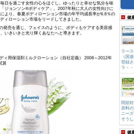
い毎日を過ごす女性の心をほぐし、ゆったりと幸せな気分を味
「ジョンソン®ボディケア」。2007年秋に大人の女性向けに
により、春夏ボディローション市場の年平均成長率が6.8％の
健
のボディローション市場をリードしてきました。
の発売を通じ、フェイスのように、ボディもケアする美容感
し、いきいきと光り輝くあなたへと導きます。
ラース
（国連
くボディ用保湿剤ミルクローション（自社定義） 2008～2012年
登録さ
試算
ラ・・
関節対
原料の
ニーズ
そうし
健