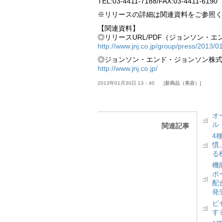
TEL:03-4411-7188/FAX:03-4411-6190
※リリースの詳細は関連資料をご参照
【関連資料】
◎リリースURL/PDF（ジョンソン・エ
http://www.jnj.co.jp/group/press/2013/0
◎ジョンソン・エンド・ジョンソン株
http://www.jnj.co.jp/
2013年01月30日 13：40
新商品（美容）
オ
ル
関連記事
4
慣
る
機
ポ
配
発
ピ
す