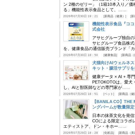
ン 2種のゼリー」（1箱10本入り／
る」機能性表示食品として、……
2026年07月30日 19：21
新商品（健康）
新
機能性表示食品『ココ
式会社
アサヒグループ独自の
サヒグループ食品株式
を、健康食品の通信販売ブランド「カ
2026年07月30日 18：50
健康食品
新商品（
犬猫向けAIウェルネ
キット・腸活サプリを提
健康データ × AI 
PETOKOTOは、
し、AIと獣医師などの専門家が……
2026年07月29日 18：51
ペット
新商品（健
【BANILA CO】T
ングバームが数量限定
日本の抹茶文化を発信する
COによる限定コラボレ
エティストア、ドン・キホー……
2026年07月29日 18：28
化粧品
新商品（美