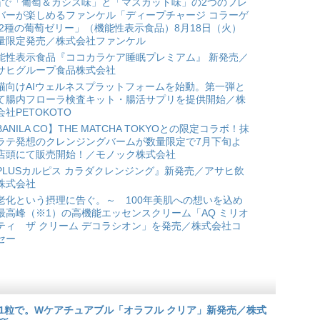
箱で「葡萄＆カシス味」と「マスカット味」の2つのフレ
バーが楽しめるファンケル「ディープチャージ コラーゲ
 2種の葡萄ゼリー」（機能性表示食品）8月18日（火）
量限定発売／株式会社ファンケル
能性表示食品『ココカラケア睡眠プレミアム』 新発売／
サヒグループ食品株式会社
猫向けAIウェルネスプラットフォームを始動。第一弾と
て腸内フローラ検査キット・腸活サプリを提供開始／株
会社PETOKOTO
BANILA CO】THE MATCHA TOKYOとの限定コラボ！抹
ラテ発想のクレンジングバームが数量限定で7月下旬よ
店頭にて販売開始！／モノック株式会社
PLUSカルピス カラダクレンジング』新発売／アサヒ飲
株式会社
老化という摂理に告ぐ。～ 100年美肌への想いを込め
最高峰（※1）の高機能エッセンスクリーム「AQ ミリオ
ティ ザ クリーム デコラシオン」を発売／株式会社コ
セー
1粒で。Wケアチュアブル「オラフル クリア」新発売／株式