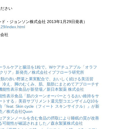
ください
ンド・ジョンソン株式会社 2013年1月29日発表）
129/index.html
式会社
ーラルケアと腸活を1粒で。Wケアチュアブル「オラフ
 クリア」新発売／株式会社イブフローラ研究所
種類の赤い野菜と果実配合で、おいしく続ける美活習
。冷え、脚のむくみ、肌、脂肪にまとめてアプローチす
機能性表示食品が新登場／新日本製薬 株式会社
能性表示食品「肌のターンオーバーとうるおい維持をサ
ートする」美容サプリメント還元型コエンザイムQ10を
合『feat. Skin cycle（フィート スキンサイクル）』が新
売／株式会社Quon
セアタンノールを含む食品の摂取により睡眠の質が改善
る可能性が確認されました／森永製菓株式会社