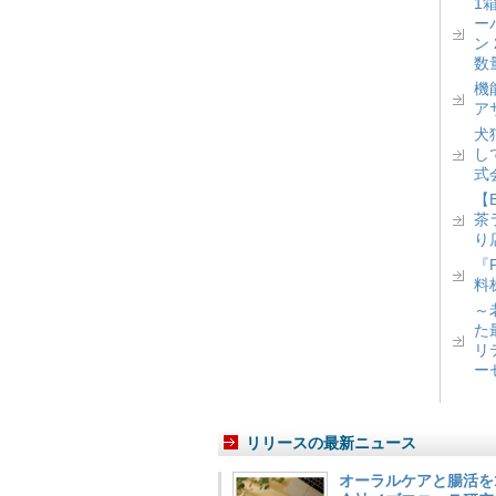
1
ー
ン
数
機
ア
犬
し
式
【
茶
り
『
料
～
た
リ
ー
リリースの最新ニュース
オーラルケアと腸活を