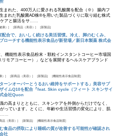
所
生まれた、400万人に愛される乳酸菌を配合（※） 腸内フ
生まれた乳酸菌AD株®を用いた製品づくりに取り組む株式
ケアと腸活をサ……
健康）
新商品（美容）
新製品
実配合で、おいしく続ける美活習慣。冷え、脚のむくみ、
プローチする機能性表示食品が新登場／新日本製薬 株式会
は、機能性表示食品粉末・顆粒インスタントコーヒー市場国
offee（スリモアコーヒー）」などを展開するヘルスケアブランド
康）
新商品（美容）
新製品
機能性表示食品制度
ターンオーバーとうるおい維持をサポートする」美容サプ
Q10を配合『feat. Skin cycle（フィート スキンサイ
式会社Quon
識の高まりとともに、スキンケアを外側からだけでなく、
がっています。とくに、年齢や生活習慣の変化により、肌
……
商品（美容）
新製品
機能性表示食品制度
む食品の摂取により睡眠の質が改善する可能性が確認され
会社