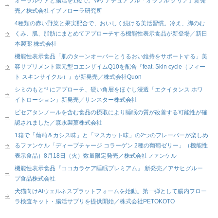
オーラルケアと腸活を1粒で。Wケアチュアブル「オラフル クリア」新発
売／株式会社イブフローラ研究所
4種類の赤い野菜と果実配合で、おいしく続ける美活習慣。冷え、脚のむ
くみ、肌、脂肪にまとめてアプローチする機能性表示食品が新登場／新日
本製薬 株式会社
機能性表示食品「肌のターンオーバーとうるおい維持をサポートする」美
容サプリメント還元型コエンザイムQ10を配合『feat. Skin cycle（フィー
ト スキンサイクル）』が新発売／株式会社Quon
シミのもと*¹ にアプローチ、硬い角層をほぐし浸透「エクイタンス ホワ
イトローション」新発売／サンスター株式会社
ピセアタンノールを含む食品の摂取により睡眠の質が改善する可能性が確
認されました／森永製菓株式会社
1箱で「葡萄＆カシス味」と「マスカット味」の2つのフレーバーが楽しめ
るファンケル「ディープチャージ コラーゲン 2種の葡萄ゼリー」（機能性
表示食品）8月18日（火）数量限定発売／株式会社ファンケル
機能性表示食品『ココカラケア睡眠プレミアム』 新発売／アサヒグルー
プ食品株式会社
犬猫向けAIウェルネスプラットフォームを始動。第一弾として腸内フロー
ラ検査キット・腸活サプリを提供開始／株式会社PETOKOTO