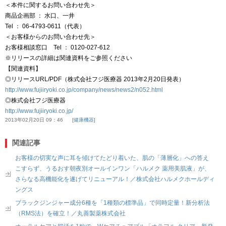
＜本件に関するお問い合わせ先＞
商品企画部 ： 水口、一井
Tel ： 06-4793-0611（代表）
＜お客様からのお問い合わせ先＞
お客様相談窓口 Tel ： 0120-027-612
※リリースの詳細は関連資料をご参照ください
【関連資料】
◎リリースURL/PDF（株式会社フジ医療器 2013年2月20日発表）
http://www.fujiiryoki.co.jp/company/news/news2/n052.html
◎株式会社フジ医療器
http://www.fujiiryoki.co.jp/
2013年02月20日 09：46
健康機器
関連記事
お客様の切実な声に耳を傾けてたどり着いた、肌の「薄層化」への答え
こすらず、うるおす朝夜別オールインワン「ハルメク 薬用美肌液」が、
さらなる高機能化を遂げてリニューアル！／株式会社ハルメクホールディ
ングス
ブラックジンジャー成分6種を「1種類の標準品」で同時定量！新分析法
（RMS法）を確立！／丸善製薬株式会社