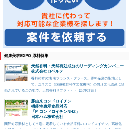
健康美容EXPO 原料特集
天然香料・天然有効成分のリーディングカンパニー
株式会社ロベルテ
香料発祥の地 南フランス・グラース。香料産業の聖地とし
て、ユネスコ（国連教育科学文化機構）の無形文化遺産に登
録されているこの地で、天然香料サプラ・・・【記事詳細】
豚由来コンドロイチン
機能性表示食品対応
「P-コンドロイチンNHZ」
日本ハム株式会社
関節対応素材として市場に定着している食品原料のコンドロイチン。高齢化