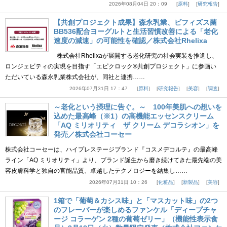
2026年08月04日 20：09
原料
研究報告
【共創プロジェクト成果】森永乳業、ビフィズス菌
BB536配合ヨーグルトと生活習慣改善による「老化
速度の減速」の可能性を確認／株式会社Rhelixa
株式会社Rhelixaが展開する老化研究の社会実装を推進し、
ロンジェビティの実現を目指す「エピクロック®共創プロジェクト」に参画い
ただいている森永乳業株式会社が、同社と連携……
2026年07月31日 17：47
原料
研究報告
美容
調査
～老化という摂理に告ぐ。～ 100年美肌への想いを
込めた最高峰（※1）の高機能エッセンスクリーム
「AQ ミリオリティ ザ クリーム デコラシオン」を
発売／株式会社コーセー
株式会社コーセーは、ハイプレステージブランド『コスメデコルテ』の最高峰
ライン「AQ ミリオリティ」より、ブランド誕生から磨き続けてきた最先端の美
容皮膚科学と独自の官能品質、卓越したテクノロジーを結集し……
2026年07月31日 10：26
化粧品
新製品
美容
1箱で「葡萄＆カシス味」と「マスカット味」の2つ
のフレーバーが楽しめるファンケル「ディープチャ
ージ コラーゲン 2種の葡萄ゼリー」（機能性表示食