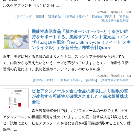
ルスケアブランド『Fun and He……
2026年08月06日 18：00
ダイエット
健康
健康食品
新商品（健康）
新商品（美容）
新製品
機能性表示食品制度
機能性表示食品「肌のターンオーバーとうるおい維
持をサポートする」美容サプリメント還元型コエン
ザイムQ10を配合『feat. Skin cycle（フィート スキ
ンサイクル）』が新発売／株式会社Quon
近年、美容に対する意識の高まりとともに、スキンケアを外側からだけでな
く、内側からも整えたいというニーズが広がっています。とくに、年齢や生活
習慣の変化により、肌の乾燥やコンディションのゆらぎを感……
2026年08月05日 17：03
新商品（健康）
新商品（美容）
新製品
機能性表示食品制度
ピセアタンノールを含む食品の摂取により睡眠の質
が改善する可能性が確認されました／森永製菓株式
会社
森永製菓株式会社では、ポリフェノールの一種である「ピセ
アタンノール」の機能性研究を進めています。この度、健常成人を対象とした
ヒト試験により、ピセアタンノールを含む食品を4週間継続摂取することで、睡
眠中……