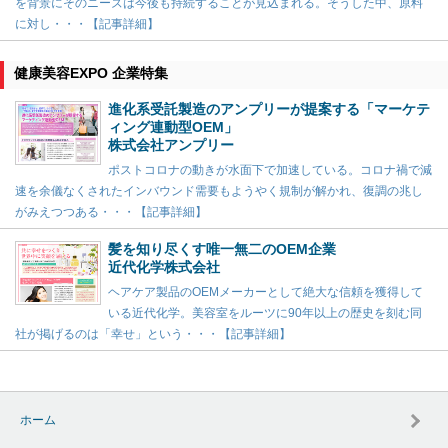
を背景にそのニーズは今後も持続することが見込まれる。そうした中、原料
に対し・・・【記事詳細】
健康美容EXPO 企業特集
進化系受託製造のアンプリーが提案する「マーケテ
ィング連動型OEM」
株式会社アンプリー
ポストコロナの動きが水面下で加速している。コロナ禍で減
速を余儀なくされたインバウンド需要もようやく規制が解かれ、復調の兆し
がみえつつある・・・【記事詳細】
髪を知り尽くす唯一無二のOEM企業
近代化学株式会社
ヘアケア製品のOEMメーカーとして絶大な信頼を獲得して
いる近代化学。美容室をルーツに90年以上の歴史を刻む同
社が掲げるのは「幸せ」という・・・【記事詳細】
ホーム