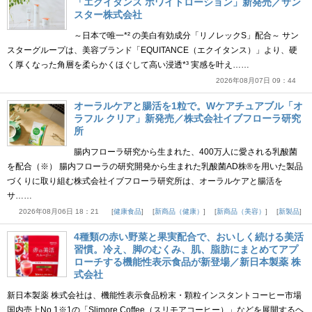
「エクイタンス ホワイトローション」新発売／サン
スター株式会社
～日本で唯一*² の美白有効成分「リノレックS」配合～ サン
スターグループは、美容ブランド「EQUITANCE（エクイタンス）」より、硬
く厚くなった角層を柔らかくほぐして高い浸透*³ 実感を叶え……
2026年08月07日 09：44
オーラルケアと腸活を1粒で。Wケアチュアブル「オ
ラフル クリア」新発売／株式会社イブフローラ研究
所
腸内フローラ研究から生まれた、400万人に愛される乳酸菌
を配合（※） 腸内フローラの研究開発から生まれた乳酸菌AD株®を用いた製品
づくりに取り組む株式会社イブフローラ研究所は、オーラルケアと腸活を
サ……
2026年08月06日 18：21
健康食品
新商品（健康）
新商品（美容）
新製品
4種類の赤い野菜と果実配合で、おいしく続ける美活
習慣。冷え、脚のむくみ、肌、脂肪にまとめてアプ
ローチする機能性表示食品が新登場／新日本製薬 株
式会社
新日本製薬 株式会社は、機能性表示食品粉末・顆粒インスタントコーヒー市場
国内売上No.1※1の「Slimore Coffee（スリモアコーヒー）」などを展開するヘ