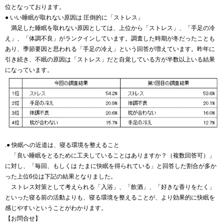
位となっております。
● いい睡眠が取れない原因は 圧倒的に「ストレス」
満足した睡眠を取れない原因としては、上位から「ストレス」、「手足の冷
え」、「体調不良」がランクインしています。調査した時期が冬だったことも
あり、季節要因と思われる「手足の冷え」という回答が増えています。昨年に
引き続き、不眠の原因は「ストレス」だと自覚している方が半数以上いる結果
になっています。
.● 快眠への近道は、寝る環境を整えること
「良い睡眠をとるために工夫していることはありますか？（複数回答可）」
に対し、「毎回、もしくは たまに快眠を得られている」と回答した割合が多か
った上位6位は下記の結果となりました。
ストレス対策として考えられる「入浴」、「飲酒」、「好きな香りをたく」
といった寝る前の活動よりも、寝る環境を整えることが、より効果的に快眠を
感じやすいということがわかります。
【お問合せ】