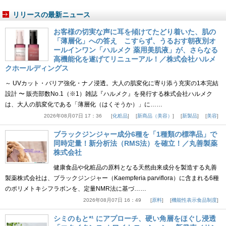
リリースの最新ニュース
お客様の切実な声に耳を傾けてたどり着いた、肌の
「薄層化」への答え こすらず、うるおす朝夜別オ
ールインワン「ハルメク 薬用美肌液」が、さらなる
高機能化を遂げてリニューアル！／株式会社ハルメ
クホールディングス
～ UVカット・バリア強化・ナノ浸透。大人の肌変化に寄り添う充実の1本完結
設計 〜 販売部数No.1（※1）雑誌『ハルメク』を発行する株式会社ハルメク
は、大人の肌変化である「薄層化（はくそうか）」に……
2026年08月07日 17：36
化粧品
新商品（美容）
新製品
美容
ブラックジンジャー成分6種を「1種類の標準品」で
同時定量！新分析法（RMS法）を確立！／丸善製薬
株式会社
健康食品や化粧品の原料となる天然由来成分を製造する丸善
製薬株式会社は、ブラックジンジャー（Kaempferia parviflora）に含まれる6種
のポリメトキシフラボンを、定量NMR法に基づ……
2026年08月07日 16：49
原料
機能性表示食品制度
シミのもと*¹ にアプローチ、硬い角層をほぐし浸透