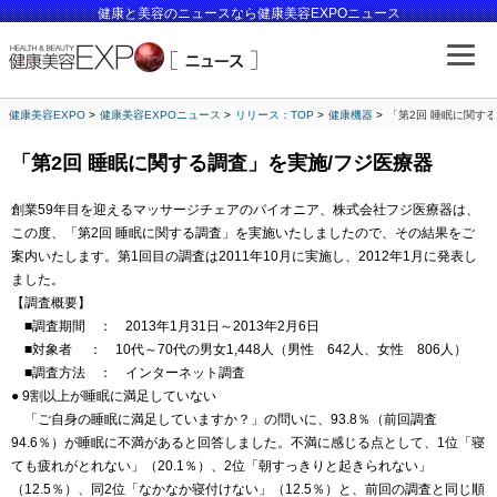
健康と美容のニュースなら健康美容EXPOニュース
健康美容EXPO
健康美容EXPOニュース
リリース：TOP
健康機器
「第2回 睡眠に関す
「第2回 睡眠に関する調査」を実施/フジ医療器
創業59年目を迎えるマッサージチェアのパイオニア、株式会社フジ医療器は、
この度、「第2回 睡眠に関する調査」を実施いたしましたので、その結果をご
案内いたします。第1回目の調査は2011年10月に実施し、2012年1月に発表し
ました。
【調査概要】
■調査期間 ： 2013年1月31日～2013年2月6日
■対象者 ： 10代～70代の男女1,448人（男性 642人、女性 806人）
■調査方法 ： インターネット調査
● 9割以上が睡眠に満足していない
「ご自身の睡眠に満足していますか？」の問いに、93.8％（前回調査
94.6％）が睡眠に不満があると回答しました。不満に感じる点として、1位「寝
ても疲れがとれない」（20.1％）、2位「朝すっきりと起きられない」
（12.5％）、同2位「なかなか寝付けない」（12.5％）と、前回の調査と同じ順