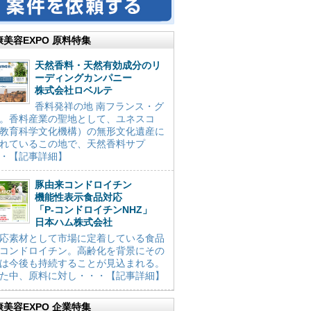
康美容EXPO 原料特集
天然香料・天然有効成分のリ
ーディングカンパニー
株式会社ロベルテ
香料発祥の地 南フランス・グ
。香料産業の聖地として、ユネスコ
教育科学文化機構）の無形文化遺産に
れているこの地で、天然香料サプ
・【記事詳細】
豚由来コンドロイチン
機能性表示食品対応
「P-コンドロイチンNHZ」
日本ハム株式会社
応素材として市場に定着している食品
コンドロイチン。高齢化を背景にその
は今後も持続することが見込まれる。
た中、原料に対し・・・【記事詳細】
康美容EXPO 企業特集