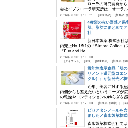
ローラの研究開発から
会社イブフローラ研究所は、オーラル
2026年08月06日 18：21
健康食品
新商品（
4種類の赤い野菜と果
肌、脂肪にまとめてア
社
新日本製薬 株式会社
内売上No.1※1の「Slimore C
『Fun and He……
2026年08月06日 18：00
ダイエット
健康
健康食品
新商品（健
機能性表示食品「肌の
リメント還元型コエンザイム
クル）』が新発売／株
近年、美容に対する意
内側からも整えたいというニーズが広
の乾燥やコンディションのゆらぎを感
2026年08月05日 17：03
新商品（健康）
新
ピセアタンノールを含
ました／森永製菓株式
森永製菓株式会社では