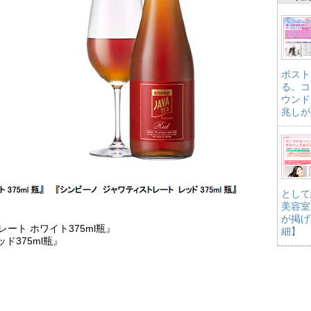
ポスト
る。コ
ウンド
兆しが
として
美容室
が掲げ
レート ホワイト375ml瓶』
細】
ド375ml瓶』