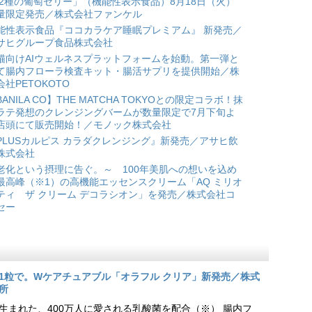
 2種の葡萄ゼリー」（機能性表示食品）8月18日（火）
量限定発売／株式会社ファンケル
能性表示食品『ココカラケア睡眠プレミアム』 新発売／
サヒグループ食品株式会社
猫向けAIウェルネスプラットフォームを始動。第一弾と
て腸内フローラ検査キット・腸活サプリを提供開始／株
会社PETOKOTO
BANILA CO】THE MATCHA TOKYOとの限定コラボ！抹
ラテ発想のクレンジングバームが数量限定で7月下旬よ
店頭にて販売開始！／モノック株式会社
PLUSカルピス カラダクレンジング』新発売／アサヒ飲
株式会社
老化という摂理に告ぐ。～ 100年美肌への想いを込め
最高峰（※1）の高機能エッセンスクリーム「AQ ミリオ
ティ ザ クリーム デコラシオン」を発売／株式会社コ
セー
1粒で。Wケアチュアブル「オラフル クリア」新発売／株式
所
生まれた、400万人に愛される乳酸菌を配合（※） 腸内フ