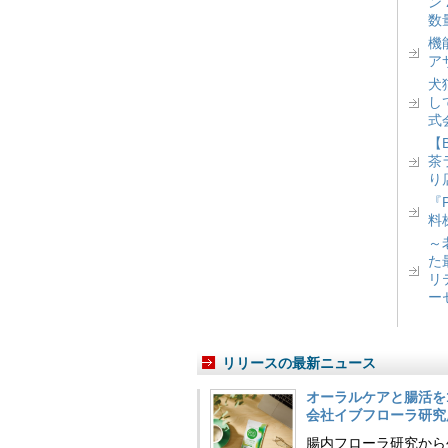
ン
数
機
ア
犬
し
式
【
茶
り
『
料
～
た
リ
ー
リリースの最新ニュース
オーラルケアと腸活を
会社イブフローラ研究
腸内フローラ研究から