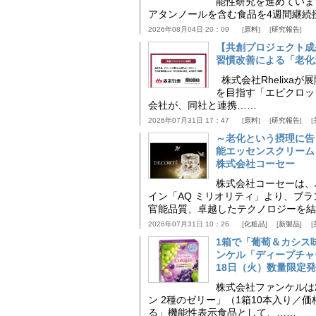
能性研究を進めていま
アタンノールを含む食品を4週間継続
2026年08月04日 20：09
原料
研究報告
【共創プロジェクト成
習慣改善による「老化速
株式会社Rhelix
を目指す「エピクロッ
会社が、同社と連携……
2026年07月31日 17：47
原料
研究報告
～老化という摂理に告
能エッセンスクリーム
株式会社コーセー
株式会社コーセーは、
イン「AQ ミリオリティ」より、ブ
官能品質、卓越したテクノロジーを結
2026年07月31日 10：26
化粧品
新製品
1箱で「葡萄＆カシス
ンケル「ディープチャ
18日（火）数量限定
株式会社ファンケルは2
ン 2種のゼリー」（1箱10本入り／
る」機能性表示食品として、……