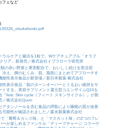
、カフェなど
表
0130326_otsukafoods.pdf
ーラルケアと腸活を1粒で。Wケアチュアブル「オラフ
 クリア」新発売／株式会社イブフローラ研究所
種類の赤い野菜と果実配合で、おいしく続ける美活習
。冷え、脚のむくみ、肌、脂肪にまとめてアプローチす
機能性表示食品が新登場／新日本製薬 株式会社
能性表示食品「肌のターンオーバーとうるおい維持をサ
ートする」美容サプリメント還元型コエンザイムQ10を
合『feat. Skin cycle（フィート スキンサイクル）』が新
売／株式会社Quon
セアタンノールを含む食品の摂取により睡眠の質が改善
る可能性が確認されました／森永製菓株式会社
箱で「葡萄＆カシス味」と「マスカット味」の2つのフレ
バーが楽しめるファンケル「ディープチャージ コラーゲ