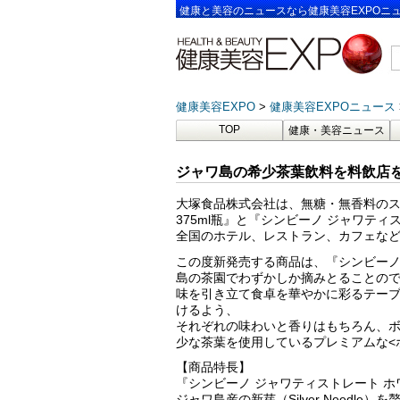
健康と美容のニュースなら健康美容EXPOニ
健康美容EXPO
健康美容EXPOニュース
TOP
健康・美容ニュース
ジャワ島の希少茶葉飲料を料飲店を
大塚食品株式会社は、無糖・無香料のス
375ml瓶』と『シンビーノ ジャワティス
全国のホテル、レストラン、カフェな
この度新発売する商品は、『シンビーノ
島の茶園でわずかしか摘みとることの
味を引き立て食卓を華やかに彩るテー
けるよう、
それぞれの味わいと香りはもちろん、
少な茶葉を使用しているプレミアムな<ホ
【商品特長】
『シンビーノ ジャワティストレート ホワ
ジャワ島産の新芽（Silver Needle）