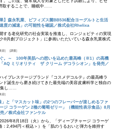
す。この度、健常成人を対象としたヒト試験により、ピセ
摂取することで、睡眠中……
果】森永乳業、ビフィズス菌BB536配合ヨーグルトと生活
度の減速」の可能性を確認／株式会社Rhelixa
aが展開する老化研究の社会実装を推進し、ロンジェビティの実現
ク®共創プロジェクト」に参画いただいている森永乳業株式
美容
調査
ぐ。～ 100年美肌への想いを込めた最高峰（※1）の高機
「AQ ミリオリティ ザ クリーム デコラシオン」を発売／
ハイプレステージブランド『コスメデコルテ』の最高峰ラ
ランド誕生から磨き続けてきた最先端の美容皮膚科学と独自の
集し……
美容
味」と「マスカット味」の2つのフレーバーが楽しめるファ
ージ コラーゲン 2種の葡萄ゼリー」（機能性表示食品）8月
発売／株式会社ファンケル
026年8月18日（火）から、「ディープチャージ コラーゲ
価格：2,494円＜税込＞）を「肌のうるおいと弾力を維持す