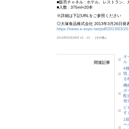
■販売チャネル : ホテル、レストラン
■入数 : 375ml×20本
※詳細は下記URLをご参照ください
◎大塚食品株式会社 2013年3月26日発
https://news.e-expo.net/pdf/2013/03/2
2013年03月26日 12：13
その他.
オ
ル
関連記事
4
慣
る
機
ポ
配
発
ピ
す
1
ー