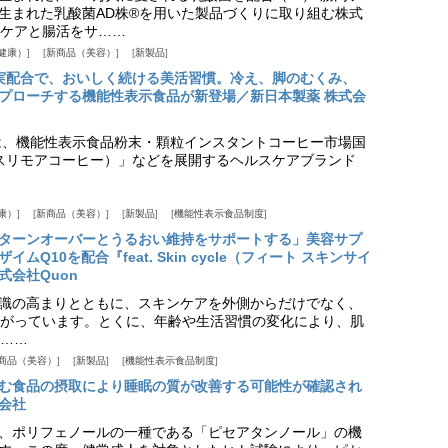
生まれた乳酸菌AD株®を用いた製品づくりに取り組む株式
ケアと腸活をサ……
健康）
新商品（美容）
新製品
実配合で、おいしく続ける美活習慣。冷え、脚のむくみ、
プローチする機能性表示食品が新登場／新日本製薬 株式会
は、機能性表示食品粉末・顆粒インスタントコーヒー市場国
offee（スリモアコーヒー）」などを展開するヘルスケアブランド
康）
新商品（美容）
新製品
機能性表示食品制度
ターンオーバーとうるおい維持をサポートする」美容サプ
Q10を配合『feat. Skin cycle（フィート スキンサイ
式会社Quon
識の高まりとともに、スキンケアを外側からだけでなく、
がっています。とくに、年齢や生活習慣の変化により、肌
……
商品（美容）
新製品
機能性表示食品制度
む食品の摂取により睡眠の質が改善する可能性が確認され
会社
、ポリフェノールの一種である「ピセアタンノール」の機