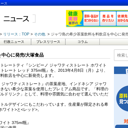
ュース
リリース：TOP
その他.
ジャワ島の希少茶葉飲料を料飲店を中心に発売
行政ニュース
プレスリリース
コラム
中心に発売/大塚食品
トレートティ『シンビーノ ジャワティストレート ホワイト
トレート レッド 375ml瓶』を、2013年4月8日（月）より、
ど料飲店を中心に新発売します。
 ジャワティストレート』の茶葉産地、インドネシア ジャワ
できない希少な茶葉を使用したプレミアム商品です。「料理の
ブルドリンク」として、料理や雰囲気に合わせて選んでいただ
ボトルデザインにもこだわっています。生産量が限定される希
ワイト>と<レッド>。
イト 375ml瓶』
を贅沢に使用