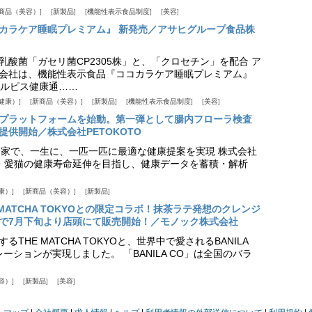
商品（美容）
新製品
機能性表示食品制度
美容
カラケア睡眠プレミアム』 新発売／アサヒグループ食品株
乳酸菌「ガセリ菌CP2305株」と、「クロセチン」を配合 ア
会社は、機能性表示食品『ココカラケア睡眠プレミアム』
ルピス健康通……
健康）
新商品（美容）
新製品
機能性表示食品制度
美容
スプラットフォームを始動。第一弾として腸内フローラ検査
供開始／株式会社PETOKOTO
+ 専門家で、一生に、一匹一匹に最適な健康提案を実現 株式会社
愛犬・愛猫の健康寿命延伸を目指し、健康データを蓄積・解析
康）
新商品（美容）
新製品
HE MATCHA TOKYOとの限定コラボ！抹茶ラテ発想のクレンジ
で7月下旬より店頭にて販売開始！／モノック株式会社
THE MATCHA TOKYOと、世界中で愛されるBANILA
ーションが実現しました。 「BANILA CO」は全国のバラ
容）
新製品
美容