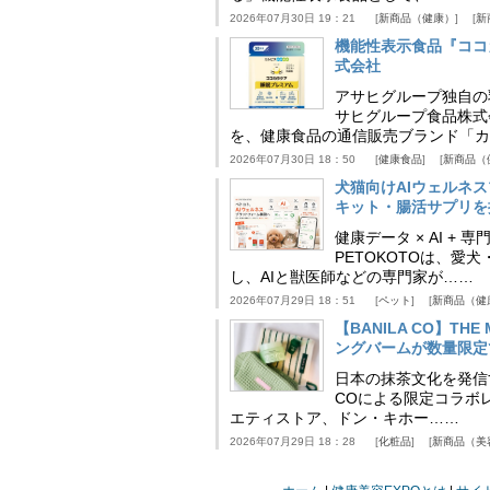
2026年07月30日 19：21
新商品（健康）
新
機能性表示食品『ココ
式会社
アサヒグループ独自の
サヒグループ食品株式
を、健康食品の通信販売ブランド「カ
2026年07月30日 18：50
健康食品
新商品（
犬猫向けAIウェルネ
キット・腸活サプリを提
健康データ × AI 
PETOKOTOは、
し、AIと獣医師などの専門家が……
2026年07月29日 18：51
ペット
新商品（健
【BANILA CO】T
ングバームが数量限定
日本の抹茶文化を発信する
COによる限定コラボレ
エティストア、ドン・キホー……
2026年07月29日 18：28
化粧品
新商品（美