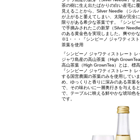
茶の樹に生え出たばかりの白い産毛に
見えることから、Silver Needle
が上がると萎えてしまい、太陽が完全
限りがある希少な茶葉です。『シンビーノ
で手摘みされたこの新芽（Silver Ne
のある黄金色を実現しました。爽やかな
※1・・・『シンビーノ ジャワティストレ
茶葉を使用
『シンビーノ ジャワティストレート レッド
ジャワ島産の高山茶葉（High GrownT
高山茶葉（High GrownTea）とは
『シンビーノ ジャワティストレート レッ
する国営農園の茶葉のみを使用してい
め、ゆっくりと香りに深みのある茶葉
で、その味わいに一層奥行きを与える
で、テーブルに映える鮮やかな琥珀色を
です。