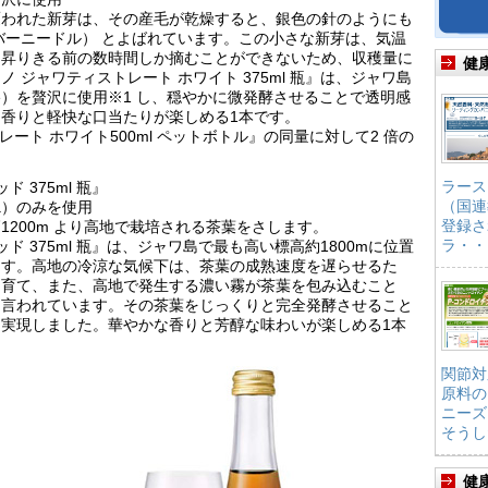
覆われた新芽は、その産毛が乾燥すると、銀色の針のようにも
 （シルバーニードル） とよばれています。この小さな新芽は、気温
に昇りきる前の数時間しか摘むことができないため、収穫量に
健
 ジャワティストレート ホワイト 375ml 瓶』は、ジャワ島
edle）を贅沢に使用※1 し、穏やかに微発酵させることで透明感
香りと軽快な口当たりが楽しめる1本です。
ート ホワイト500ml ペットボトル』の同量に対して2 倍の
ラース
 375ml 瓶』
（国連
ea）のみを使用
登録さ
、標高1200m より高地で栽培される茶葉をさします。
ラ・・
ド 375ml 瓶』は、ジャワ島で最も高い標高約1800mに位置
ます。高地の冷涼な気候下は、茶葉の成熟速度を遅らせるた
を育て、また、高地で発生する濃い霧が茶葉を包み込むこと
と言われています。その茶葉をじっくりと完全発酵させること
実現しました。華やかな香りと芳醇な味わいが楽しめる1本
関節対
原料の
ニーズ
そうし
健