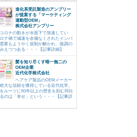
進化系受託製造のアンプリー
が提案する「マーケティング
連動型OEM」
株式会社アンプリー
コロナの動きが水面下で加速してい
ロナ禍で減速を余儀なくされたインバ
需要もようやく規制が解かれ、復調の
みえつつある・・・【記事詳細】
髪を知り尽くす唯一無二の
OEM企業
近代化学株式会社
ヘアケア製品のOEMメーカー
絶大な信頼を獲得している近代化学。
をルーツに90年以上の歴史を刻む同社
るのは「幸せ」という・・・【記事詳