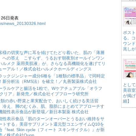
月26日発表
news/news_20130326.html
ポスト
る。コ
ウンド
兆しが
客様の切実な声に耳を傾けてたどり着いた、肌の「薄層
」への答え こすらず、うるおす朝夜別オールインワン
ハルメク 薬用美肌液」が、さらなる高機能化を遂げてリ
ューアル！／株式会社ハルメクホールディングス
ラックジンジャー成分6種を「1種類の標準品」で同時定
！新分析法（RMS法）を確立！／丸善製薬株式会社
として
ーラルケアと腸活を1粒で。Wケアチュアブル「オラフ
美容室
 クリア」新発売／株式会社イブフローラ研究所
が掲げ
種類の赤い野菜と果実配合で、おいしく続ける美活習
細】
。冷え、脚のむくみ、肌、脂肪にまとめてアプローチす
機能性表示食品が新登場／新日本製薬 株式会社
能性表示食品「肌のターンオーバーとうるおい維持をサ
ートする」美容サプリメント還元型コエンザイムQ10を
合『feat. Skin cycle（フィート スキンサイクル）』が新
売／株式会社Quon