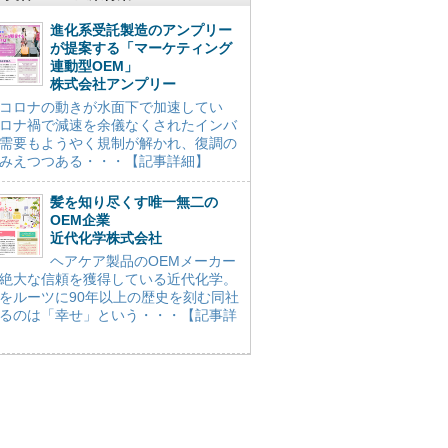
進化系受託製造のアンプリー
が提案する「マーケティング
連動型OEM」
株式会社アンプリー
コロナの動きが水面下で加速してい
ロナ禍で減速を余儀なくされたインバ
需要もようやく規制が解かれ、復調の
みえつつある・・・【記事詳細】
髪を知り尽くす唯一無二の
OEM企業
近代化学株式会社
ヘアケア製品のOEMメーカー
絶大な信頼を獲得している近代化学。
をルーツに90年以上の歴史を刻む同社
るのは「幸せ」という・・・【記事詳