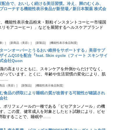
実配合で、おいしく続ける美活習慣。冷え、脚のむくみ、
プローチする機能性表示食品が新登場／新日本製薬 株式会
は、機能性表示食品粉末・顆粒インスタントコーヒー市場国
offee（スリモアコーヒー）」などを展開するヘルスケアブランド
康）
新商品（美容）
新製品
機能性表示食品制度
ターンオーバーとうるおい維持をサポートする」美容サプ
Q10を配合『feat. Skin cycle（フィート スキンサイ
式会社Quon
識の高まりとともに、スキンケアを外側からだけでなく、
がっています。とくに、年齢や生活習慣の変化により、肌
……
商品（美容）
新製品
機能性表示食品制度
む食品の摂取により睡眠の質が改善する可能性が確認され
会社
、ポリフェノールの一種である「ピセアタンノール」の機
す。この度、健常成人を対象としたヒト試験により、ピセ
摂取することで、睡眠中……