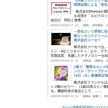
【共創プロジェクト成
習慣改善による「老化速
株式会社Rhelix
を目指す「エピクロッ
会社が、同社と連携……
2026年07月31日 17：47
原料
研究報告
～老化という摂理に告
能エッセンスクリーム
株式会社コーセー
株式会社コーセーは、
イン「AQ ミリオリティ」より、ブ
官能品質、卓越したテクノロジーを結
2026年07月31日 10：26
化粧品
新製品
1箱で「葡萄＆カシス
ンケル「ディープチャ
18日（火）数量限定
株式会社ファンケルは2
ン 2種のゼリー」（1箱10本入り／
る」機能性表示食品として、……
2026年07月30日 19：21
新商品（健康）
新
ホーム
健康美容EXPOとは
サイ