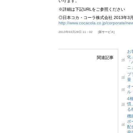
いります。
※詳細は下記URLをご参照ください
◎日本コカ・コーラ株式会社 2013年3
http://www.cocacola.co.jp/corporate/
2013年03月29日 11：02
新サービス
お
化
関連記事
「
ニ
ブ
量
オ
ル
4
慣
る
機
ポ
配
発