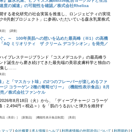
果】森永乳業、ビフィズス菌BB536配合ヨーグルトと生活
度の減速」の可能性を確認／株式会社Rhelixa
aが展開する老化研究の社会実装を推進し、ロンジェビティの実現
ク®共創プロジェクト」に参画いただいている森永乳業株式
美容
調査
ぐ。～ 100年美肌への想いを込めた最高峰（※1）の高機
「AQ ミリオリティ ザ クリーム デコラシオン」を発売／
ハイプレステージブランド『コスメデコルテ』の最高峰ラ
ランド誕生から磨き続けてきた最先端の美容皮膚科学と独自の
集し……
美容
味」と「マスカット味」の2つのフレーバーが楽しめるファ
ージ コラーゲン 2種の葡萄ゼリー」（機能性表示食品）8月
発売／株式会社ファンケル
026年8月18日（火）から、「ディープチャージ コラーゲ
価格：2,494円＜税込＞）を「肌のうるおいと弾力を維持す
商品（美容）
新製品
機能性表示食品制度
美容
トマップ
会社概要
求人情報
ヘルプ
利用者情報の外部送信について
利用規約