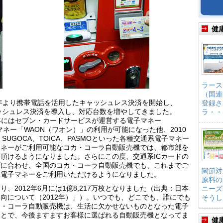
健
ラース
（国連
2年より携帯電話を活用したキャッシュレス決済を開始し、
登録さ
のキャッシュレス決済を導入し、対応台数を増やしてきました。
ラ・・
010年にはセブン・カードサービスが運営する電子マネー
マネー「WAON（ワオン）」の利用が可能になった他、2010
CA、SUGOCA、TOICA、PASMOといった各種交通系電子マネー
マネーがご利用可能なコカ・コーラ自動販売機では、都市部を
頂けるようになりました。さらにこの度、交通系ICカードの
グに合わせ、全国のコカ・コーラ自動販売機でも、これまでご
関節対
系電子マネーをご利用いただけるようになりました。
原料の
、2012年6月には1億8,217万枚となりました（出典：日本
ニーズ
向について（2012年）」）。いつでも、どこでも、誰にでも
そうし
カ・コーラ自動販売機は、生活に欠かせないものとなった電子
ことで、今後ますますお客様に選ばれる自動販売機となってま
健