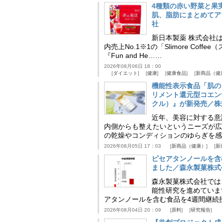
4種類の赤い野菜と果
肌、脂肪にまとめてア
社
新日本製薬 株式会社
内売上No.1※1の「Slimore C
『Fun and He……
2026年08月06日 18：00
ダイエット
健康
健康食品
新商品（健
機能性表示食品「肌の
リメント還元型コエンザイム
クル）』が新発売／株
近年、美容に対する意
内側からも整えたいというニーズが広
の乾燥やコンディションのゆらぎを感
2026年08月05日 17：03
新商品（健康）
新
ピセアタンノールを含
ました／森永製菓株式
森永製菓株式会社では
能性研究を進めていま
アタンノールを含む食品を4週間継続
2026年08月04日 20：09
原料
研究報告