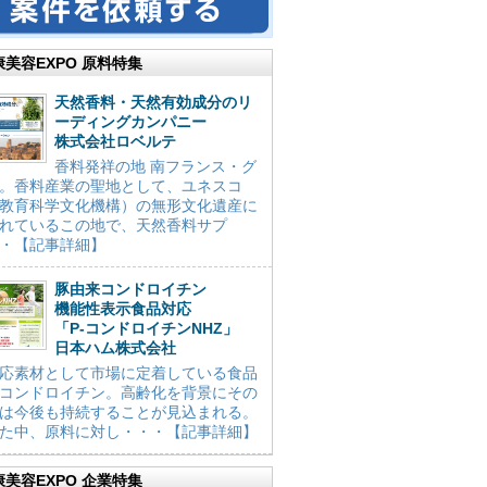
康美容EXPO 原料特集
天然香料・天然有効成分のリ
ーディングカンパニー
株式会社ロベルテ
香料発祥の地 南フランス・グ
。香料産業の聖地として、ユネスコ
教育科学文化機構）の無形文化遺産に
れているこの地で、天然香料サプ
・【記事詳細】
豚由来コンドロイチン
機能性表示食品対応
「P-コンドロイチンNHZ」
日本ハム株式会社
応素材として市場に定着している食品
コンドロイチン。高齢化を背景にその
は今後も持続することが見込まれる。
た中、原料に対し・・・【記事詳細】
康美容EXPO 企業特集