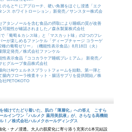
ミのもと*¹ にアプローチ、硬い角層をほぐし浸透「エク
タンス ホワイトローション」新発売／サンスター株式会
セアタンノールを含む食品の摂取により睡眠の質が改善
る可能性が確認されました／森永製菓株式会社
箱で「葡萄＆カシス味」と「マスカット味」の2つのフレ
バーが楽しめるファンケル「ディープチャージ コラーゲ
 2種の葡萄ゼリー」（機能性表示食品）8月18日（火）
量限定発売／株式会社ファンケル
能性表示食品『ココカラケア睡眠プレミアム』 新発売／
サヒグループ食品株式会社
猫向けAIウェルネスプラットフォームを始動。第一弾と
て腸内フローラ検査キット・腸活サプリを提供開始／株
会社PETOKOTO
を傾けてたどり着いた、肌の「薄層化」への答え こすら
ールインワン「ハルメク 薬用美肌液」が、さらなる高機能
ル！／株式会社ハルメクホールディングス
ア強化・ナノ浸透。大人の肌変化に寄り添う充実の1本完結設