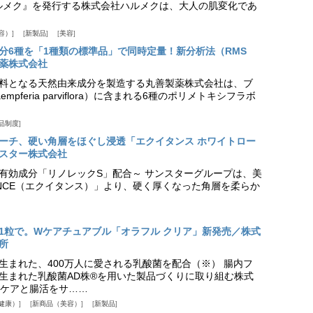
『ハルメク』を発行する株式会社ハルメクは、大人の肌変化であ
容）
新製品
美容
分6種を「1種類の標準品」で同時定量！新分析法（RMS
薬株式会社
料となる天然由来成分を製造する丸善製薬株式会社は、ブ
pferia parviflora）に含まれる6種のポリメトキシフラボ
品制度
プローチ、硬い角層をほぐし浸透「エクイタンス ホワイトロー
スター株式会社
美白有効成分「リノレックS」配合～ サンスターグループは、美
ANCE（エクイタンス）」より、硬く厚くなった角層を柔らか
1粒で。Wケアチュアブル「オラフル クリア」新発売／株式
所
生まれた、400万人に愛される乳酸菌を配合（※） 腸内フ
生まれた乳酸菌AD株®を用いた製品づくりに取り組む株式
ケアと腸活をサ……
健康）
新商品（美容）
新製品