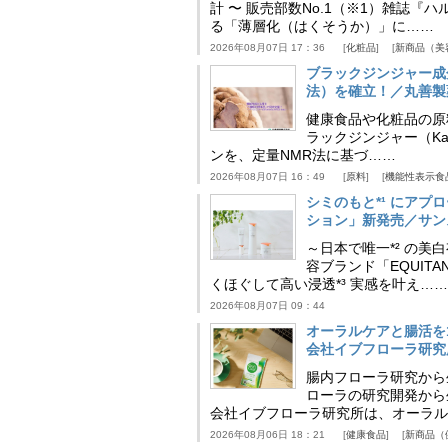
計 〜 販売部数No.1（※1）雑誌
る「薄層化（はくそうか）」に……
2026年08月07日 17：36
化粧品
新商品（美
ブラックジンジャー成
法）を確立！／丸善製
健康食品や化粧品の原
ラックジンジャー（Kaem
ンを、定量NMR法に基づ……
2026年08月07日 16：49
原料
機能性表示食
シミのもと*¹ にア
ション」新発売／サン
～日本で唯一*² の
容ブランド「EQUIT
くほぐして高い浸透*³ 実感を叶え……
2026年08月07日 09：44
オーラルケアと腸活を
会社イブフローラ研究
腸内フローラ研究から
ローラの研究開発から
会社イブフローラ研究所は、オーラル
2026年08月06日 18：21
健康食品
新商品（