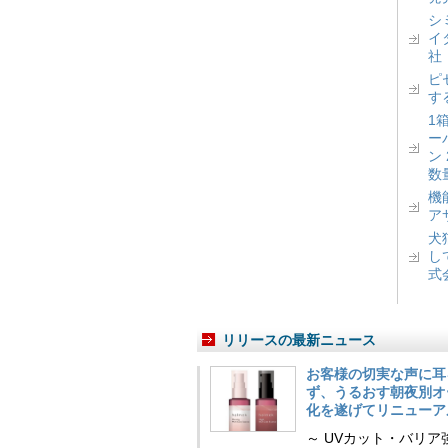
シ
イ
社
ピ
す
1
ー
ン
数
機
ア
犬
し
式
リリースの最新ニュース
お客様の切実な声に耳
ず、うるおす朝夜別オ
化を遂げてリニューア
～ UVカット・バリ