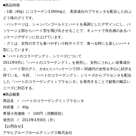
■商品特徴
・1袋（40g）にコラーゲン3,000mgと、美容成分のプラセンタを配合した白ぶ
どう味のグミです。
・パッケージは、シャンパンゴールドとハートを基調としたデザインにし、パ
ッケージ上部からハート型を飛び出させることで、キュートで存在感のあるパ
ッケージデザインに仕上げています。
・グミは、女性の方でも食べやすい小粒サイズで、食べる時にも楽しいハート
型にしています。
■「ハートのコラーゲングミ」シリーズについて
2011年9月に『ハートのコラーゲングミ』を発売し、女性にうれしい栄養成分
と、ハート型のグミ、かわいいパッケージで20～30歳代の女性を中心に好評を
得ている。 今回、「ハートのコラーゲングミ」シリーズからプラセンタを配合
した『ハートのコラーゲングミ＋プラセンタ』を発売することで顧客の幅広い
ニーズに対応する。
■商品概要
商品名 / ハートのコラーゲングミ＋プラセンタ
内容量 / 40g
希望小売価格 / 100円（消費税別）
発売日 / 2013年4月8日（月）
【お問合せ】
アサヒグループホールディングス株式会社