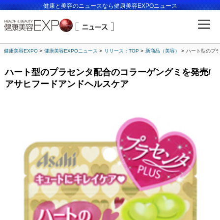
健康と美容のニュースなら健康美容EXPOニュース
健康美容EXPO
健康美容EXPOニュース
リリース：TOP
新商品（美容）
ハート型のプラ
ハート型のプラセンタ配合のコラーゲングミを発売/
アサヒフードアンドヘルスケア