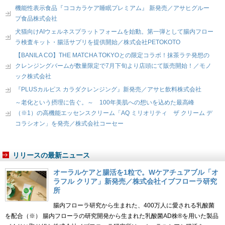
機能性表示食品『ココカラケア睡眠プレミアム』 新発売／アサヒグルー
プ食品株式会社
犬猫向けAIウェルネスプラットフォームを始動。第一弾として腸内フロー
ラ検査キット・腸活サプリを提供開始／株式会社PETOKOTO
【BANILA CO】THE MATCHA TOKYOとの限定コラボ！抹茶ラテ発想の
クレンジングバームが数量限定で7月下旬より店頭にて販売開始！／モノ
ック株式会社
『PLUSカルピス カラダクレンジング』新発売／アサヒ飲料株式会社
～老化という摂理に告ぐ。～ 100年美肌への想いを込めた最高峰
（※1）の高機能エッセンスクリーム「AQ ミリオリティ ザ クリーム デ
コラシオン」を発売／株式会社コーセー
リリースの最新ニュース
オーラルケアと腸活を1粒で。Wケアチュアブル「オ
ラフル クリア」新発売／株式会社イブフローラ研究
所
腸内フローラ研究から生まれた、400万人に愛される乳酸菌
を配合（※） 腸内フローラの研究開発から生まれた乳酸菌AD株®を用いた製品