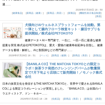
通……
2026年07月30日 18：50
健康食品
新商品（健康）
新商品（美容）
新製品
機能性表示食品制度
美容
犬猫向けAIウェルネスプラットフォームを始動。第
一弾として腸内フローラ検査キット・腸活サプリを
提供開始／株式会社PETOKOTO
健康データ × AI + 専門家で、一生に、一匹一匹に最適な健康
提案を実現 株式会社PETOKOTOは、愛犬・愛猫の健康寿命延伸を目指し、健康
データを蓄積・解析し、AIと獣医師などの専門家が……
2026年07月29日 18：51
ペット
新商品（健康）
新商品（美容）
新製品
【BANILA CO】THE MATCHA TOKYOとの限定コ
ラボ！抹茶ラテ発想のクレンジングバームが数量限
定で7月下旬より店頭にて販売開始！／モノック株式
会社
日本の抹茶文化を発信するTHE MATCHA TOKYOと、世界中で愛されるBANILA
COによる限定コラボレーションが実現しました。 「BANILA CO」は全国のバ
ラエティストア、ドン・キホー……
2026年07月29日 18：28
化粧品
新商品（美容）
新製品
美容