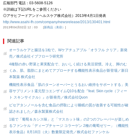
広報部門 電話：03-5608-5126
※詳細は下記URLをご参照ください
◎アサヒフードアンドヘルスケア株式会社）2013年4月1日発表
http://www.asahi-fh.com/company/newsrelease/2013/130401.html
2013年04月02日 12：03
新商品（美容）
関連記事
オーラルケアと腸活を1粒で。Wケアチュアブル「オラフル クリア」新発
売／株式会社イブフローラ研究所
4種類の赤い野菜と果実配合で、おいしく続ける美活習慣。冷え、脚のむ
くみ、肌、脂肪にまとめてアプローチする機能性表示食品が新登場／新日
本製薬 株式会社
機能性表示食品「肌のターンオーバーとうるおい維持をサポートする」美
容サプリメント還元型コエンザイムQ10を配合『feat. Skin cycle（フィー
ト スキンサイクル）』が新発売／株式会社Quon
ピセアタンノールを含む食品の摂取により睡眠の質が改善する可能性が確
認されました／森永製菓株式会社
1箱で「葡萄＆カシス味」と「マスカット味」の2つのフレーバーが楽しめ
るファンケル「ディープチャージ コラーゲン 2種の葡萄ゼリー」（機能性
表示食品）8月18日（火）数量限定発売／株式会社ファンケル