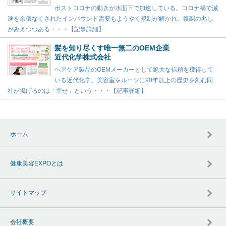
ポストコロナの動きが水面下で加速している。コロナ禍で減
速を余儀なくされたインバウンド需要もようやく規制が解かれ、復調の兆し
がみえつつある・・・【記事詳細】
髪を知り尽くす唯一無二のOEM企業
近代化学株式会社
ヘアケア製品のOEMメーカーとして絶大な信頼を獲得して
いる近代化学。美容室をルーツに90年以上の歴史を刻む同
社が掲げるのは「幸せ」という・・・【記事詳細】
ホーム
健康美容EXPOとは
サイトマップ
会社概要