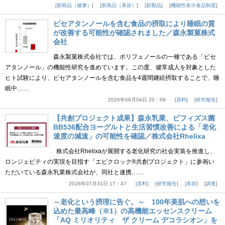
新商品（健康）
新商品（美容）
新製品
機能性表示食品制度
ピセアタンノールを含む食品の摂取により睡眠の質
が改善する可能性が確認されました／森永製菓株式
会社
森永製菓株式会社では、ポリフェノールの一種である「ピセ
アタンノール」の機能性研究を進めています。この度、健常成人を対象とした
ヒト試験により、ピセアタンノールを含む食品を4週間継続摂取することで、睡
眠中……
2026年08月04日 20：09
原料
研究報告
【共創プロジェクト成果】森永乳業、ビフィズス菌
BB536配合ヨーグルトと生活習慣改善による「老化
速度の減速」の可能性を確認／株式会社Rhelixa
株式会社Rhelixaが展開する老化研究の社会実装を推進し、
ロンジェビティの実現を目指す「エピクロック®共創プロジェクト」に参画い
ただいている森永乳業株式会社が、同社と連携……
2026年07月31日 17：47
原料
研究報告
美容
調査
～老化という摂理に告ぐ。～ 100年美肌への想いを
込めた最高峰（※1）の高機能エッセンスクリーム
「AQ ミリオリティ ザ クリーム デコラシオン」を