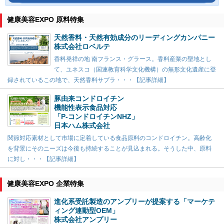
健康美容EXPO 原料特集
天然香料・天然有効成分のリーディングカンパニー
株式会社ロベルテ
香料発祥の地 南フランス・グラース。香料産業の聖地とし
て、ユネスコ（国連教育科学文化機構）の無形文化遺産に登
録されているこの地で、天然香料サプラ・・・【記事詳細】
豚由来コンドロイチン
機能性表示食品対応
「P-コンドロイチンNHZ」
日本ハム株式会社
関節対応素材として市場に定着している食品原料のコンドロイチン。高齢化
を背景にそのニーズは今後も持続することが見込まれる。そうした中、原料
に対し・・・【記事詳細】
健康美容EXPO 企業特集
進化系受託製造のアンプリーが提案する「マーケテ
ィング連動型OEM」
株式会社アンプリー