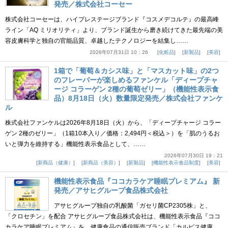
発売／株式会社コーセー
株式会社コーセーは、ハイプレステージブランド『コスメデコルテ』の最高峰
ライン「AQ ミリオリティ」より、ブランド誕生から磨き続けてきた最先端の美
容皮膚科学と独自の官能品質、卓越したテクノロジーを結集し……
2026年07月31日 10：26
化粧品
新製品
美容
1箱で「葡萄＆カシス味」と「マスカット味」の2つ
のフレーバーが楽しめるファンケル「ディープチャ
ージ コラーゲン 2種の葡萄ゼリー」（機能性表示食
品）8月18日（火）数量限定発売／株式会社ファンケ
ル
株式会社ファンケルは2026年8月18日（火）から、「ディープチャージ コラー
ゲン 2種のゼリー」（1箱10本入り／価格：2,494円＜税込＞）を「肌のうるお
いと弾力を維持する」機能性表示食品として、……
2026年07月30日 19：21
新商品（健康）
新商品（美容）
新製品
機能性表示食品制度
美容
機能性表示食品『ココカラケア睡眠プレミアム』 新
発売／アサヒグループ食品株式会社
アサヒグループ独自の乳酸菌「ガセリ菌CP2305株」と、
「クロセチン」を配合 アサヒグループ食品株式会社は、機能性表示食品『ココ
カラケア睡眠プレミアム』を、健康食品の通信販売ブランド「カルピス健康