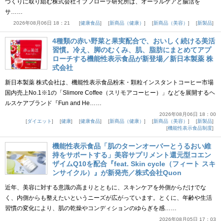
づくりに取り組む株式会社イブフローラ研究所は、オーラルケアと腸活を
サ……
2026年08月06日 18：21
健康食品
新商品（健康）
新商品（美容）
新製品
4種類の赤い野菜と果実配合で、おいしく続ける美活
習慣。冷え、脚のむくみ、肌、脂肪にまとめてアプ
ローチする機能性表示食品が新登場／新日本製薬 株
式会社
新日本製薬 株式会社は、機能性表示食品粉末・顆粒インスタントコーヒー市場
国内売上No.1※1の「Slimore Coffee（スリモアコーヒー）」などを展開するヘ
ルスケアブランド『Fun and He……
2026年08月06日 18：00
ダイエット
健康
健康食品
新商品（健康）
新商品（美容）
新製品
機能性表示食品制度
機能性表示食品「肌のターンオーバーとうるおい維
持をサポートする」美容サプリメント還元型コエン
ザイムQ10を配合『feat. Skin cycle（フィート スキ
ンサイクル）』が新発売／株式会社Quon
近年、美容に対する意識の高まりとともに、スキンケアを外側からだけでな
く、内側からも整えたいというニーズが広がっています。とくに、年齢や生活
習慣の変化により、肌の乾燥やコンディションのゆらぎを感……
2026年08月05日 17：03