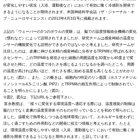
が変化しやすい状況（入浴、運動後など）において有効に働く冷感剤を開発で
きるようになることが期待されます。米国神経科学会誌（ザ・ジャーナル・オ
ブ・ニューロサイエンス）の2013年4月3日号に掲載されます。
上記の「ウェーバーの3つのボウルの実験」は、脳での温度情報統合機構の変化
（慣れなど）によって説明されてきましたが、研究チームは感覚神経の温度セ
ンサーの機能変化でも説明ができるのではないかと考えました。研究チームが
注目したのは、皮膚に伸びる末梢の感覚神経に分布するTRPM8と呼ばれる冷た
さセンサー。このTRPM8を発現させた細胞の周囲温度を30度から40度まで変
化させた時に、どの温度で冷たさを感じるようになるかを調べたところ、周囲
の温度が高ければ高いほど、冷たさを感じ始める温度も高くなることがわかり
ました（図2）。また、この働きは、細胞内の特定のリン脂質（ホスファチジル
イノシトール4,5-二リン酸, PIP2）とTRPM8の相互作用によって制御されてい
ることを明らかにしました（図3）。
※図2、図3は、下記URLをご参照下さい。
富永教授は、「様々に変化する環境温度へ適応する際には、温度感覚の制御は
脳だけでなく皮膚の温度受容体そのものが行っていることを初めて明らかにし
ました。温暖化で熱帯化しつつある地球環境において、エネルギーを使わずに
涼しく過ごすための外用剤などの開発に役立つ情報と考えられます。たとえ
ば、環境温度が変化しやすい状況（入浴、運動後など）において有効に働く冷
感剤を開発できるようになると期待されます」と話しています。