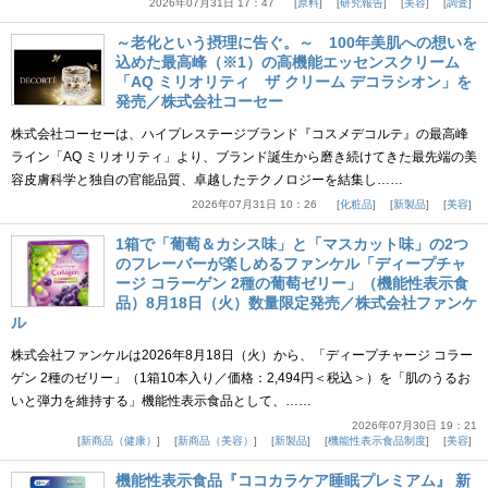
2026年07月31日 17：47
原料
研究報告
美容
調査
～老化という摂理に告ぐ。～ 100年美肌への想いを
込めた最高峰（※1）の高機能エッセンスクリーム
「AQ ミリオリティ ザ クリーム デコラシオン」を
発売／株式会社コーセー
株式会社コーセーは、ハイプレステージブランド『コスメデコルテ』の最高峰
ライン「AQ ミリオリティ」より、ブランド誕生から磨き続けてきた最先端の美
容皮膚科学と独自の官能品質、卓越したテクノロジーを結集し……
2026年07月31日 10：26
化粧品
新製品
美容
1箱で「葡萄＆カシス味」と「マスカット味」の2つ
のフレーバーが楽しめるファンケル「ディープチャ
ージ コラーゲン 2種の葡萄ゼリー」（機能性表示食
品）8月18日（火）数量限定発売／株式会社ファンケ
ル
株式会社ファンケルは2026年8月18日（火）から、「ディープチャージ コラー
ゲン 2種のゼリー」（1箱10本入り／価格：2,494円＜税込＞）を「肌のうるお
いと弾力を維持する」機能性表示食品として、……
2026年07月30日 19：21
新商品（健康）
新商品（美容）
新製品
機能性表示食品制度
美容
機能性表示食品『ココカラケア睡眠プレミアム』 新