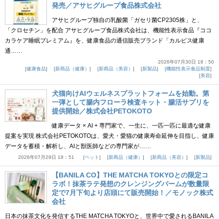
発売／アサヒグループ食品株式会社
アサヒグループ独自の乳酸菌「ガセリ菌CP2305株」と、
「クロセチン」を配合 アサヒグループ食品株式会社は、機能性表示食品『ココ
カラケア睡眠プレミアム』を、健康食品の通信販売ブランド「カルピス健康
通……
2026年07月30日 18：50
健康食品
新商品（健康）
新商品（美容）
新製品
機能性表示食品制度
美容
犬猫向けAIウェルネスプラットフォームを始動。第
一弾として腸内フローラ検査キット・腸活サプリを
提供開始／株式会社PETOKOTO
健康データ × AI + 専門家で、一生に、一匹一匹に最適な健康
提案を実現 株式会社PETOKOTOは、愛犬・愛猫の健康寿命延伸を目指し、健康
データを蓄積・解析し、AIと獣医師などの専門家が……
2026年07月29日 18：51
ペット
新商品（健康）
新商品（美容）
新製品
【BANILA CO】THE MATCHA TOKYOとの限定コ
ラボ！抹茶ラテ発想のクレンジングバームが数量限
定で7月下旬より店頭にて販売開始！／モノック株式
会社
日本の抹茶文化を発信するTHE MATCHA TOKYOと、世界中で愛されるBANILA