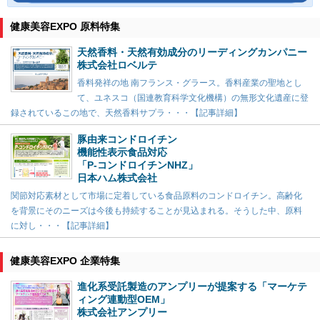
健康美容EXPO 原料特集
天然香料・天然有効成分のリーディングカンパニー
株式会社ロベルテ
香料発祥の地 南フランス・グラース。香料産業の聖地とし
て、ユネスコ（国連教育科学文化機構）の無形文化遺産に登
録されているこの地で、天然香料サプラ・・・【記事詳細】
豚由来コンドロイチン
機能性表示食品対応
「P-コンドロイチンNHZ」
日本ハム株式会社
関節対応素材として市場に定着している食品原料のコンドロイチン。高齢化
を背景にそのニーズは今後も持続することが見込まれる。そうした中、原料
に対し・・・【記事詳細】
健康美容EXPO 企業特集
進化系受託製造のアンプリーが提案する「マーケテ
ィング連動型OEM」
株式会社アンプリー