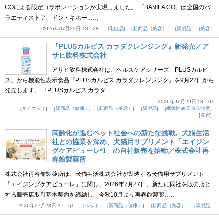
COによる限定コラボレーションが実現しました。 「BANILA CO」は全国のバ
ラエティストア、ドン・キホー……
2026年07月29日 18：28
化粧品
新商品（美容）
新製品
美容
『PLUSカルピス カラダクレンジング』新発売／ア
サヒ飲料株式会社
アサヒ飲料株式会社は、ヘルスケアシリーズ「PLUSカルピ
ス」から機能性表示食品『PLUSカルピス カラダクレンジング』を9月22日から
発売します。 『PLUSカルピス カラダ……
2026年07月29日 18：01
ダイエット
新商品（健康）
新商品（美容）
新製品
機能性表示食品制度
美容
高齢化が進むペット社会への新たな挑戦。犬猫生活
社との協業を深め、犬猫用サプリメント「エイジン
グケアピューレ*1」の自社販売を始動／株式会社再
春館製薬所
株式会社再春館製薬所は、犬猫生活株式会社が製造する犬猫用サプリメント
「エイジングケアピューレ」に関し、2026年7月27日、新たに同社を販売店と
する販売店取引基本契約を締結し、今秋10月より再春館製薬……
2026年07月28日 17：51
ペット
新商品（健康）
新商品（美容）
新製品