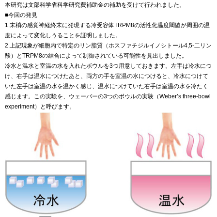
本研究は文部科学省科学研究費補助金の補助を受けて行われました。
■今回の発見
1.末梢の感覚神経終末に発現する冷受容体TRPM8の活性化温度閾値が周囲の温
度によって変化しうることを証明しました。
2.上記現象が細胞内で特定のリン脂質（ホスファチジルイノシトール4,5-二リン
酸）とTRPM8の結合によって制御されている可能性を見出しました。
冷水と温水と室温の水を入れたボウルを3つ用意しておきます。左手は冷水につ
け、右手は温水につけたあと、両方の手を室温の水につけると、冷水につけて
いた左手は室温の水を温かく感じ、温水につけていた右手は室温の水を冷たく
感じます。この実験を、ウェーバーの3つのボウルの実験（Weber’s three-bowl
experiment）と呼びます。