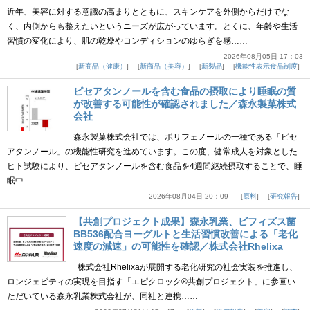
近年、美容に対する意識の高まりとともに、スキンケアを外側からだけでな
く、内側からも整えたいというニーズが広がっています。とくに、年齢や生活
習慣の変化により、肌の乾燥やコンディションのゆらぎを感……
2026年08月05日 17：03
新商品（健康）
新商品（美容）
新製品
機能性表示食品制度
ピセアタンノールを含む食品の摂取により睡眠の質
が改善する可能性が確認されました／森永製菓株式
会社
森永製菓株式会社では、ポリフェノールの一種である「ピセ
アタンノール」の機能性研究を進めています。この度、健常成人を対象とした
ヒト試験により、ピセアタンノールを含む食品を4週間継続摂取することで、睡
眠中……
2026年08月04日 20：09
原料
研究報告
【共創プロジェクト成果】森永乳業、ビフィズス菌
BB536配合ヨーグルトと生活習慣改善による「老化
速度の減速」の可能性を確認／株式会社Rhelixa
株式会社Rhelixaが展開する老化研究の社会実装を推進し、
ロンジェビティの実現を目指す「エピクロック®共創プロジェクト」に参画い
ただいている森永乳業株式会社が、同社と連携……