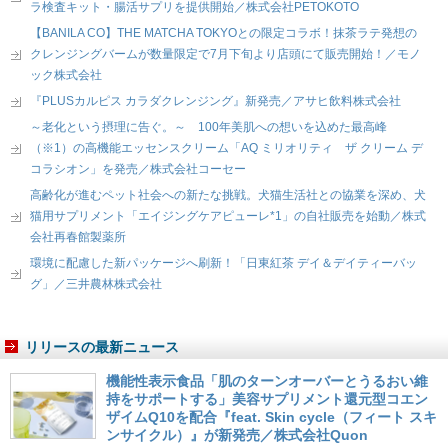
ラ検査キット・腸活サプリを提供開始／株式会社PETOKOTO
【BANILA CO】THE MATCHA TOKYOとの限定コラボ！抹茶ラテ発想の
クレンジングバームが数量限定で7月下旬より店頭にて販売開始！／モノ
ック株式会社
『PLUSカルピス カラダクレンジング』新発売／アサヒ飲料株式会社
～老化という摂理に告ぐ。～ 100年美肌への想いを込めた最高峰
（※1）の高機能エッセンスクリーム「AQ ミリオリティ ザ クリーム デ
コラシオン」を発売／株式会社コーセー
高齢化が進むペット社会への新たな挑戦。犬猫生活社との協業を深め、犬
猫用サプリメント「エイジングケアピューレ*1」の自社販売を始動／株式
会社再春館製薬所
環境に配慮した新パッケージへ刷新！「日東紅茶 デイ＆デイティーバッ
グ」／三井農林株式会社
リリースの最新ニュース
機能性表示食品「肌のターンオーバーとうるおい維
持をサポートする」美容サプリメント還元型コエン
ザイムQ10を配合『feat. Skin cycle（フィート スキ
ンサイクル）』が新発売／株式会社Quon