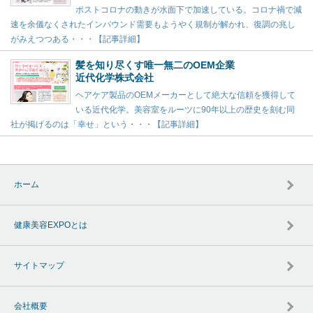
ポストコロナの動きが水面下で加速している。コロナ禍で減
速を余儀なくされたインバウンド需要もようやく規制が解かれ、復調の兆し
がみえつつある・・・【記事詳細】
髪を知り尽くす唯一無二のOEM企業
近代化学株式会社
ヘアケア製品のOEMメーカーとして絶大な信頼を獲得して
いる近代化学。美容室をルーツに90年以上の歴史を刻む同
社が掲げるのは「幸せ」という・・・【記事詳細】
ホーム
健康美容EXPOとは
サイトマップ
会社概要