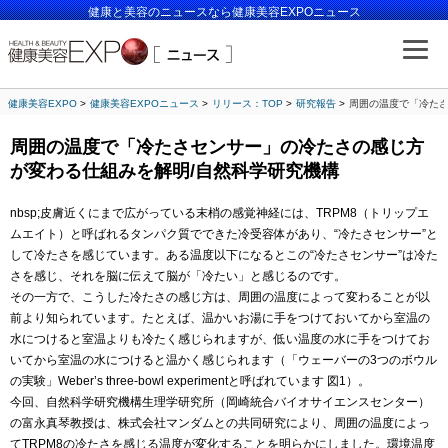
健康と美容のニュースなら健康美容EXPOニュース
健康美容EXPO
健康美容EXPOニュース
リリース：TOP
研究報告
周囲の温度で「冷たさ
周囲の温度で「冷たさセンサー」の冷たさの感じ方
が変わる仕組みを解明/自然科学研究機構
nbsp;皮膚近くにまで広がっている末梢の感覚神経には、TRPM8（トリップエ
ムエイト）と呼ばれるタンパク質でできた冷受容体があり、“冷たさセンサー”と
して冷たさを感じています。ある温度以下になるとこの“冷たさセンサー”は冷た
さを感じ、それを脳に伝えて脳が「冷たい」と感じるのです。
その一方で、こうした冷たさの感じ方は、周囲の温度によって変わることが以
前より知られています。たとえば、温かいお湯に手をつけておいてから室温の
水につけると室温よりも冷たく感じられますが、低い温度の水に手をつけてお
いてから室温の水につけると温かく感じられます（「ウェーバーの3つのボウル
の実験」Weber’s three-bowl experimentと呼ばれています 図1）。
今回、自然科学研究機構生理学研究所（岡崎統合バイオサイエンスセンター）
の富永真琴教授は、株式会社マンダムとの共同研究により、周囲の温度によっ
てTRPM8の冷たさを感じる温度が変化することを明らかにしました。環境温度