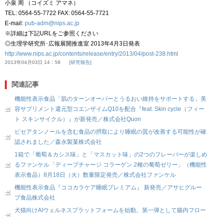
小泉 周 （コイズミ アマネ）
TEL: 0564-55-7722 FAX: 0564-55-7721
E-mail:
pub-adm@nips.ac.jp
※詳細は下記URLをご参照ください
◎生理学研究所･広報展開推進室 2013年4月3日発表
http://www.nips.ac.jp/contents/release/entry/2013/04/post-238.html
2013年04月03日 14：58
研究報告
関連記事
機能性表示食品「肌のターンオーバーとうるおい維持をサポートする」美
容サプリメント還元型コエンザイムQ10を配合『feat. Skin cycle（フィー
ト スキンサイクル）』が新発売／株式会社Quon
ピセアタンノールを含む食品の摂取により睡眠の質が改善する可能性が確
認されました／森永製菓株式会社
1箱で「葡萄＆カシス味」と「マスカット味」の2つのフレーバーが楽しめ
るファンケル「ディープチャージ コラーゲン 2種の葡萄ゼリー」（機能性
表示食品）8月18日（火）数量限定発売／株式会社ファンケル
機能性表示食品『ココカラケア睡眠プレミアム』 新発売／アサヒグルー
プ食品株式会社
犬猫向けAIウェルネスプラットフォームを始動。第一弾として腸内フロー