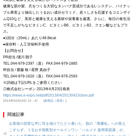
健康な肌や髪、爪をつくる大切なタンパク質成分であるL-シスチン、パイナッ
プル果実より抽出したうるおい成分セラミド、若々しさを応援するコエンザイ
ムQ10など、美容と健康を支える素材や栄養素を厳選。さらに、毎日の食生活
で不足しがちなビタミンC、ビタミンB6、ビタミンB2、クエン酸などもプラ
ス。
●1回分（20mL）あたり48.8kcal
●保存料・人工甘味料不使用
【お問合せ】
PR担当 /瀧川 朗子
TEL.044‐979‐2397（直） FAX.044‐979‐1885
IR担当 / 齋藤 映 / 星野 真由子
TEL.044-979-1620（直） FAX.044-979-2593
※詳細は下記URLをご参照ください
◎株式会社シーボン 2013年4月23日発表
https://news.e-expo.net/pdf/2013/04/20130423cbon.pdf
2013年04月24日 10：47
新商品（美容）
関連記事
お客様の切実な声に耳を傾けてたどり着いた、肌の「薄層化」への答え
こすらず、うるおす朝夜別オールインワン「ハルメク 薬用美肌液」が、