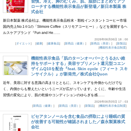
習慣。冷え、脚のむくみ、肌、脂肪にまとめてアプ
ローチする機能性表示食品が新登場／新日本製薬 株
式会社
新日本製薬 株式会社は、機能性表示食品粉末・顆粒インスタントコーヒー市場
国内売上No.1※1の「Slimore Coffee（スリモアコーヒー）」などを展開するヘ
ルスケアブランド『Fun and He……
2026年08月06日 18：00
ダイエット
健康
健康食品
新商品（健康）
新商品（美容）
新製品
機能性表示食品制度
機能性表示食品「肌のターンオーバーとうるおい維
持をサポートする」美容サプリメント還元型コエン
ザイムQ10を配合『feat. Skin cycle（フィート スキ
ンサイクル）』が新発売／株式会社Quon
近年、美容に対する意識の高まりとともに、スキンケアを外側からだけでな
く、内側からも整えたいというニーズが広がっています。とくに、年齢や生活
習慣の変化により、肌の乾燥やコンディションのゆらぎを感……
2026年08月05日 17：03
新商品（健康）
新商品（美容）
新製品
機能性表示食品制度
ピセアタンノールを含む食品の摂取により睡眠の質
が改善する可能性が確認されました／森永製菓株式
会社