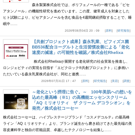
森永製菓株式会社では、ポリフェノールの一種である「ピセ
アタンノール」の機能性研究を進めています。この度、健常成人を対象とした
ヒト試験により、ピセアタンノールを含む食品を4週間継続摂取することで、睡
眠中……
2026年08月04日 20：09
原料
研究報告
【共創プロジェクト成果】森永乳業、ビフィズス菌
BB536配合ヨーグルトと生活習慣改善による「老化
速度の減速」の可能性を確認／株式会社Rhelixa
株式会社Rhelixaが展開する老化研究の社会実装を推進し、
ロンジェビティの実現を目指す「エピクロック®共創プロジェクト」に参画い
ただいている森永乳業株式会社が、同社と連携……
2026年07月31日 17：47
原料
研究報告
美容
調査
～老化という摂理に告ぐ。～ 100年美肌への想いを
込めた最高峰（※1）の高機能エッセンスクリーム
「AQ ミリオリティ ザ クリーム デコラシオン」を
発売／株式会社コーセー
株式会社コーセーは、ハイプレステージブランド『コスメデコルテ』の最高峰
ライン「AQ ミリオリティ」より、ブランド誕生から磨き続けてきた最先端の美
容皮膚科学と独自の官能品質、卓越したテクノロジーを結集し……