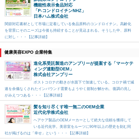
機能性表示食品対応
「P-コンドロイチンNHZ」
日本ハム株式会社
関節対応素材として市場に定着している食品原料のコンドロイチン。高齢化
を背景にそのニーズは今後も持続することが見込まれる。そうした中、原料
に対し・・・【記事詳細】
健康美容EXPO 企業特集
進化系受託製造のアンプリーが提案する「マーケテ
ィング連動型OEM」
株式会社アンプリー
ポストコロナの動きが水面下で加速している。コロナ禍で減
速を余儀なくされたインバウンド需要もようやく規制が解かれ、復調の兆し
がみえつつある・・・【記事詳細】
髪を知り尽くす唯一無二のOEM企業
近代化学株式会社
ヘアケア製品のOEMメーカーとして絶大な信頼を獲得して
いる近代化学。美容室をルーツに90年以上の歴史を刻む同
社が掲げるのは「幸せ」という・・・【記事詳細】