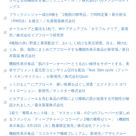
さらなる高機能化を遂げてリニューアル！／株式会社ハルメクホールディ
ングス
ブラックジンジャー成分6種を「1種類の標準品」で同時定量！新分析法
（RMS法）を確立！／丸善製薬株式会社
オーラルケアと腸活を1粒で。Wケアチュアブル「オラフル クリア」新発
売／株式会社イブフローラ研究所
4種類の赤い野菜と果実配合で、おいしく続ける美活習慣。冷え、脚のむ
くみ、肌、脂肪にまとめてアプローチする機能性表示食品が新登場／新日
本製薬 株式会社
機能性表示食品「肌のターンオーバーとうるおい維持をサポートする」美
容サプリメント還元型コエンザイムQ10を配合『feat. Skin cycle（フィー
ト スキンサイクル）』が新発売／株式会社Quon
シミのもと*¹ にアプローチ、硬い角層をほぐし浸透「エクイタンス ホワ
イトローション」新発売／サンスター株式会社
ピセアタンノールを含む食品の摂取により睡眠の質が改善する可能性が確
認されました／森永製菓株式会社
1箱で「葡萄＆カシス味」と「マスカット味」の2つのフレーバーが楽しめ
るファンケル「ディープチャージ コラーゲン 2種の葡萄ゼリー」（機能性
表示食品）8月18日（火）数量限定発売／株式会社ファンケル
機能性表示食品『ココカラケア睡眠プレミアム』 新発売／アサヒグルー