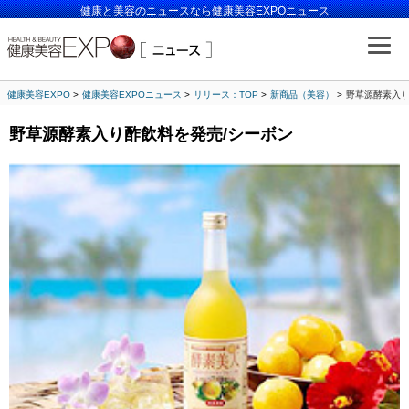
健康と美容のニュースなら健康美容EXPOニュース
健康美容EXPO
健康美容EXPOニュース
リリース：TOP
新商品（美容）
野草源酵素入り
野草源酵素入り酢飲料を発売/シーボン