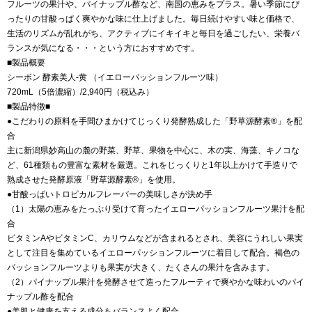
フルーツの果汁や、パイナップル酢など、南国の恵みをプラス。暑い季節にぴ
ったりの甘酸っぱく爽やかな味に仕上げました。毎日続けやすい味と価格で、
生活のリズムが乱れがち、アクティブにイキイキと毎日を過ごしたい、栄養バ
ランスが気になる・・・という方におすすめです。
■製品概要
シーボン 酵素美人-黄 （イエローパッションフルーツ味）
720mL（5倍濃縮）/2,940円（税込み）
■製品特徴■
●こだわりの原料を手間ひまかけてじっくり発酵熟成した「野草源酵素®」を配
合
主に新潟県妙高山の麓の野菜、野草、果物を中心に、木の実、海藻、キノコな
ど、61種類もの豊富な素材を厳選。これをじっくりと1年以上かけて手造りで
熟成させた発酵原液「野草源酵素®」を使用。
●甘酸っぱいトロピカルフレーバーの美味しさが決め手
（1）太陽の恵みをたっぷり受けて育ったイエローパッションフルーツ果汁を配
合
ビタミンAやビタミンC、カリウムなどが含まれるとされ、美容にうれしい果実
として注目を集めているイエローパッションフルーツに着目して配合。褐色の
パッションフルーツよりも果実が大きく、たくさんの果汁を含みます。
（2）パイナップル果汁を発酵させて造ったフルーティで爽やかな味わいのパイ
ナップル酢を配合
●美肌と健康を支える成分もバランスよく配合