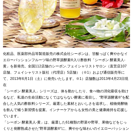
化粧品、医薬部外品等製造販売の株式会社シーボンは、甘酸っぱく爽やかなイ
エローパッションフルーツ味の野草源酵素®入り酢飲料「シーボン 酵素美人-
黄」を新発売。全国112店舗のシーボン.フェイシャリストサロン（直営店107
店舗、フェイシャリスト販社（代理店）5店舗）（※1）および通信販売等に
て、2013年6月1日（土）に発売いたします。※1）店舗数は2013年4月23日現
在
「シーボン 酵素美人」シリーズは、体を動かしたり、食べ物の消化吸収を助け
るなど、私達の生命活動になくてはならない酵素に着目し、“野草源酵素®”を配
合した人気の酢飲料シリーズ。厳選した素材とおいしさを追求し、植物発酵物
を飲んで補う新習慣を提案。インナーケアからも女性の美と健康維持を応援し
ています。
「シーボン 酵素美人-黄」は、厳選した61種類の野菜や野草、果物などをじっ
くりと発酵熟成させた“野草源酵素®”に、爽やかな味わいのイエローパッション