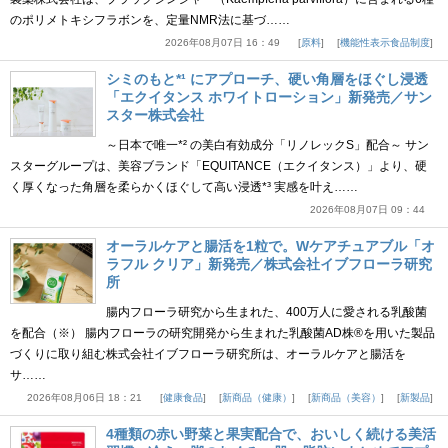
のポリメトキシフラボンを、定量NMR法に基づ……
2026年08月07日 16：49
原料
機能性表示食品制度
シミのもと*¹ にアプローチ、硬い角層をほぐし浸透
「エクイタンス ホワイトローション」新発売／サン
スター株式会社
～日本で唯一*² の美白有効成分「リノレックS」配合～ サン
スターグループは、美容ブランド「EQUITANCE（エクイタンス）」より、硬
く厚くなった角層を柔らかくほぐして高い浸透*³ 実感を叶え……
2026年08月07日 09：44
オーラルケアと腸活を1粒で。Wケアチュアブル「オ
ラフル クリア」新発売／株式会社イブフローラ研究
所
腸内フローラ研究から生まれた、400万人に愛される乳酸菌
を配合（※） 腸内フローラの研究開発から生まれた乳酸菌AD株®を用いた製品
づくりに取り組む株式会社イブフローラ研究所は、オーラルケアと腸活を
サ……
2026年08月06日 18：21
健康食品
新商品（健康）
新商品（美容）
新製品
4種類の赤い野菜と果実配合で、おいしく続ける美活