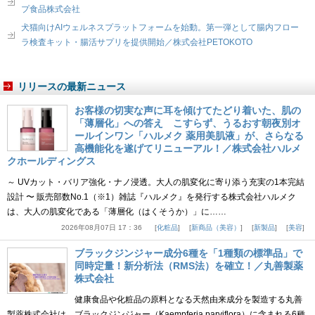
プ食品株式会社
犬猫向けAIウェルネスプラットフォームを始動。第一弾として腸内フロー
ラ検査キット・腸活サプリを提供開始／株式会社PETOKOTO
リリースの最新ニュース
お客様の切実な声に耳を傾けてたどり着いた、肌の
「薄層化」への答え こすらず、うるおす朝夜別オ
ールインワン「ハルメク 薬用美肌液」が、さらなる
高機能化を遂げてリニューアル！／株式会社ハルメ
クホールディングス
～ UVカット・バリア強化・ナノ浸透。大人の肌変化に寄り添う充実の1本完結
設計 〜 販売部数No.1（※1）雑誌『ハルメク』を発行する株式会社ハルメク
は、大人の肌変化である「薄層化（はくそうか）」に……
2026年08月07日 17：36
化粧品
新商品（美容）
新製品
美容
ブラックジンジャー成分6種を「1種類の標準品」で
同時定量！新分析法（RMS法）を確立！／丸善製薬
株式会社
健康食品や化粧品の原料となる天然由来成分を製造する丸善
製薬株式会社は、ブラックジンジャー（Kaempferia parviflora）に含まれる6種