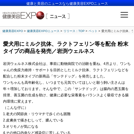
健康と美容のニュースなら健康美容EXPOニュース
健康美容EXPO
健康美容EXPOニュース
リリース：TOP
ペット
愛犬用にミルク抗体、ラ
愛犬用にミルク抗体、ラクトフェリン等を配合 粉末
タイプの商品を発売／岩渕ウェルネス
岩渕ウェルネス株式会社は、事前に動物病院での治験を重ね、4月より、ワンち
ゃんの免疫力維持・サポートを目的としたミルク抗体、ラクトフェリンなどを
配合した粉末タイプの新商品「サンテドッグ」を発売しました。
ワンちゃんも高年齢化し、いつまでも元気でいてほしいと願う飼い主さんは
年々増加しております。そんな中で、この「サンテドッグ」は腸内の悪玉菌を
排泄、善玉菌の生成を助け、健康に必要な栄養素をバランスよく吸収できる腸
内環境に変えます。
（こんな仔に）
1.老犬の関節炎・リウマチで歩くのも困難
2.皮膚炎で掻きむしって、膿んでいる
3.オリモノが気になる
4.その他口内炎など感染症に苦しんでいる