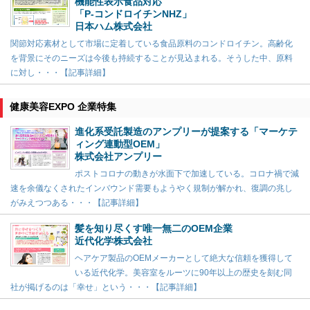
機能性表示食品対応
「P-コンドロイチンNHZ」
日本ハム株式会社
関節対応素材として市場に定着している食品原料のコンドロイチン。高齢化
を背景にそのニーズは今後も持続することが見込まれる。そうした中、原料
に対し・・・【記事詳細】
健康美容EXPO 企業特集
進化系受託製造のアンプリーが提案する「マーケテ
ィング連動型OEM」
株式会社アンプリー
ポストコロナの動きが水面下で加速している。コロナ禍で減
速を余儀なくされたインバウンド需要もようやく規制が解かれ、復調の兆し
がみえつつある・・・【記事詳細】
髪を知り尽くす唯一無二のOEM企業
近代化学株式会社
ヘアケア製品のOEMメーカーとして絶大な信頼を獲得して
いる近代化学。美容室をルーツに90年以上の歴史を刻む同
社が掲げるのは「幸せ」という・・・【記事詳細】