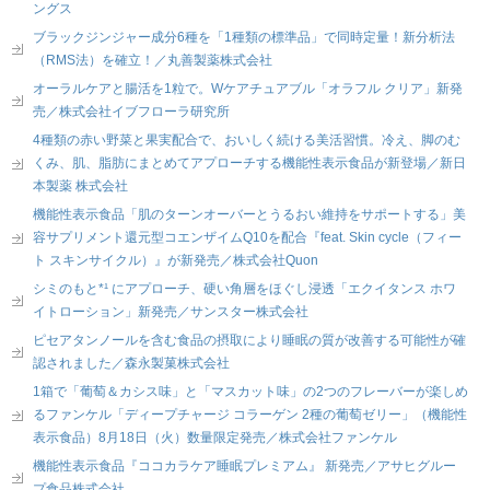
ングス
ブラックジンジャー成分6種を「1種類の標準品」で同時定量！新分析法
（RMS法）を確立！／丸善製薬株式会社
オーラルケアと腸活を1粒で。Wケアチュアブル「オラフル クリア」新発
売／株式会社イブフローラ研究所
4種類の赤い野菜と果実配合で、おいしく続ける美活習慣。冷え、脚のむ
くみ、肌、脂肪にまとめてアプローチする機能性表示食品が新登場／新日
本製薬 株式会社
機能性表示食品「肌のターンオーバーとうるおい維持をサポートする」美
容サプリメント還元型コエンザイムQ10を配合『feat. Skin cycle（フィー
ト スキンサイクル）』が新発売／株式会社Quon
シミのもと*¹ にアプローチ、硬い角層をほぐし浸透「エクイタンス ホワ
イトローション」新発売／サンスター株式会社
ピセアタンノールを含む食品の摂取により睡眠の質が改善する可能性が確
認されました／森永製菓株式会社
1箱で「葡萄＆カシス味」と「マスカット味」の2つのフレーバーが楽しめ
るファンケル「ディープチャージ コラーゲン 2種の葡萄ゼリー」（機能性
表示食品）8月18日（火）数量限定発売／株式会社ファンケル
機能性表示食品『ココカラケア睡眠プレミアム』 新発売／アサヒグルー
プ食品株式会社