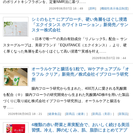
のポリメトキシフラボンを、定量NMR法に基づ……
2026年08月07日 16：49
原料
機能性表示食品制度
シミのもと*¹ にアプローチ、硬い角層をほぐし浸透
「エクイタンス ホワイトローション」新発売／サン
スター株式会社
～日本で唯一*² の美白有効成分「リノレックS」配合～ サン
スターグループは、美容ブランド「EQUITANCE（エクイタンス）」より、硬
く厚くなった角層を柔らかくほぐして高い浸透*³ 実感を叶え……
2026年08月07日 09：44
オーラルケアと腸活を1粒で。Wケアチュアブル「オ
ラフル クリア」新発売／株式会社イブフローラ研究
所
腸内フローラ研究から生まれた、400万人に愛される乳酸菌
を配合（※） 腸内フローラの研究開発から生まれた乳酸菌AD株®を用いた製品
づくりに取り組む株式会社イブフローラ研究所は、オーラルケアと腸活を
サ……
2026年08月06日 18：21
健康食品
新商品（健康）
新商品（美容）
新製品
4種類の赤い野菜と果実配合で、おいしく続ける美活
習慣。冷え、脚のむくみ、肌、脂肪にまとめてアプ