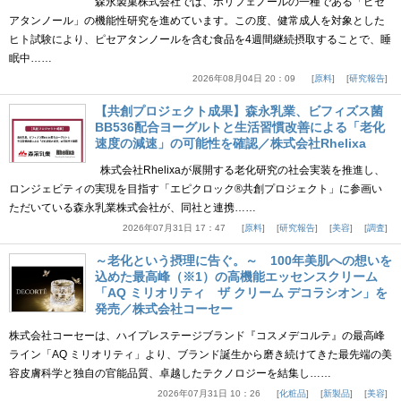
森永製菓株式会社では、ポリフェノールの一種である「ピセ
アタンノール」の機能性研究を進めています。この度、健常成人を対象とした
ヒト試験により、ピセアタンノールを含む食品を4週間継続摂取することで、睡
眠中……
2026年08月04日 20：09
原料
研究報告
【共創プロジェクト成果】森永乳業、ビフィズス菌
BB536配合ヨーグルトと生活習慣改善による「老化
速度の減速」の可能性を確認／株式会社Rhelixa
株式会社Rhelixaが展開する老化研究の社会実装を推進し、
ロンジェビティの実現を目指す「エピクロック®共創プロジェクト」に参画い
ただいている森永乳業株式会社が、同社と連携……
2026年07月31日 17：47
原料
研究報告
美容
調査
～老化という摂理に告ぐ。～ 100年美肌への想いを
込めた最高峰（※1）の高機能エッセンスクリーム
「AQ ミリオリティ ザ クリーム デコラシオン」を
発売／株式会社コーセー
株式会社コーセーは、ハイプレステージブランド『コスメデコルテ』の最高峰
ライン「AQ ミリオリティ」より、ブランド誕生から磨き続けてきた最先端の美
容皮膚科学と独自の官能品質、卓越したテクノロジーを結集し……
2026年07月31日 10：26
化粧品
新製品
美容