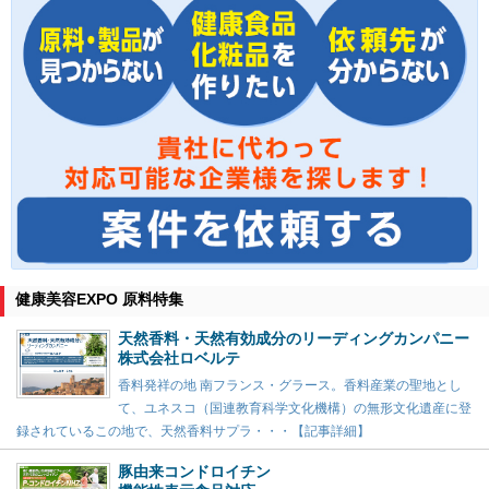
健康美容EXPO 原料特集
天然香料・天然有効成分のリーディングカンパニー
株式会社ロベルテ
香料発祥の地 南フランス・グラース。香料産業の聖地とし
て、ユネスコ（国連教育科学文化機構）の無形文化遺産に登
録されているこの地で、天然香料サプラ・・・【記事詳細】
豚由来コンドロイチン