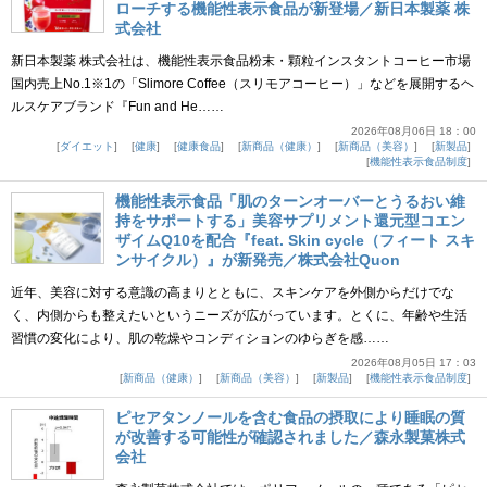
ローチする機能性表示食品が新登場／新日本製薬 株
式会社
新日本製薬 株式会社は、機能性表示食品粉末・顆粒インスタントコーヒー市場
国内売上No.1※1の「Slimore Coffee（スリモアコーヒー）」などを展開するヘ
ルスケアブランド『Fun and He……
2026年08月06日 18：00
ダイエット
健康
健康食品
新商品（健康）
新商品（美容）
新製品
機能性表示食品制度
機能性表示食品「肌のターンオーバーとうるおい維
持をサポートする」美容サプリメント還元型コエン
ザイムQ10を配合『feat. Skin cycle（フィート スキ
ンサイクル）』が新発売／株式会社Quon
近年、美容に対する意識の高まりとともに、スキンケアを外側からだけでな
く、内側からも整えたいというニーズが広がっています。とくに、年齢や生活
習慣の変化により、肌の乾燥やコンディションのゆらぎを感……
2026年08月05日 17：03
新商品（健康）
新商品（美容）
新製品
機能性表示食品制度
ピセアタンノールを含む食品の摂取により睡眠の質
が改善する可能性が確認されました／森永製菓株式
会社