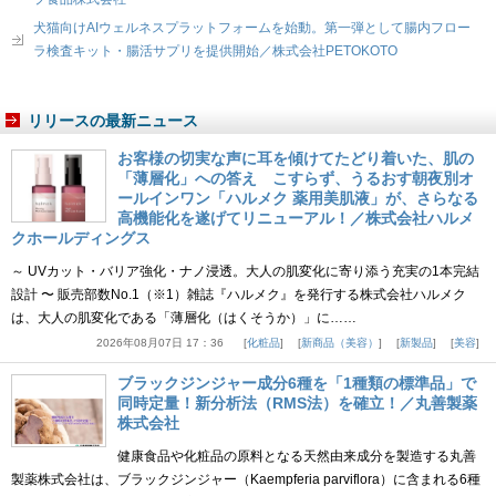
犬猫向けAIウェルネスプラットフォームを始動。第一弾として腸内フロー
ラ検査キット・腸活サプリを提供開始／株式会社PETOKOTO
リリースの最新ニュース
お客様の切実な声に耳を傾けてたどり着いた、肌の
「薄層化」への答え こすらず、うるおす朝夜別オ
ールインワン「ハルメク 薬用美肌液」が、さらなる
高機能化を遂げてリニューアル！／株式会社ハルメ
クホールディングス
～ UVカット・バリア強化・ナノ浸透。大人の肌変化に寄り添う充実の1本完結
設計 〜 販売部数No.1（※1）雑誌『ハルメク』を発行する株式会社ハルメク
は、大人の肌変化である「薄層化（はくそうか）」に……
2026年08月07日 17：36
化粧品
新商品（美容）
新製品
美容
ブラックジンジャー成分6種を「1種類の標準品」で
同時定量！新分析法（RMS法）を確立！／丸善製薬
株式会社
健康食品や化粧品の原料となる天然由来成分を製造する丸善
製薬株式会社は、ブラックジンジャー（Kaempferia parviflora）に含まれる6種