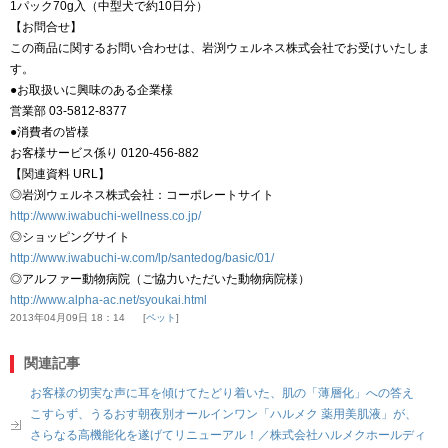
1パック70g入（中型犬で約10日分）
【お問合せ】
この商品に関するお問い合わせは、岩渕ウェルネス株式会社でお受けいたしま
す。
●お取扱いに興味のある企業様
営業部 03-5812-8377
●消費者の皆様
お客様サービス係り 0120-456-882
【関連資料 URL】
◎岩渕ウェルネス株式会社：コーポレートサイト
http://www.iwabuchi-wellness.co.jp/
◎ショッピングサイト
http://www.iwabuchi-w.com/lp/santedog/basic/01/
◎アルファー動物病院（ご協力いただいた動物病院様）
http://www.alpha-ac.net/syoukai.html
2013年04月09日 18：14
ペット
関連記事
お客様の切実な声に耳を傾けてたどり着いた、肌の「薄層化」への答え
こすらず、うるおす朝夜別オールインワン「ハルメク 薬用美肌液」が、
さらなる高機能化を遂げてリニューアル！／株式会社ハルメクホールディ