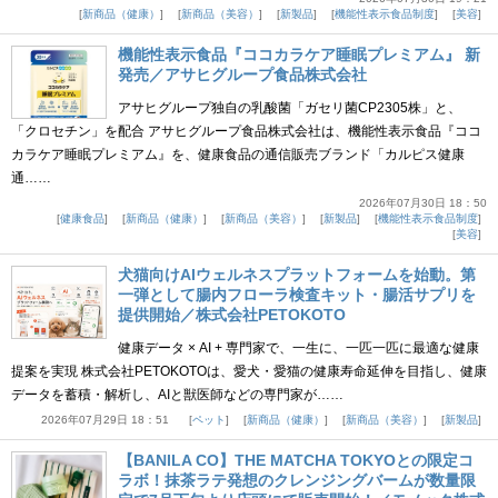
新商品（健康）
新商品（美容）
新製品
機能性表示食品制度
美容
機能性表示食品『ココカラケア睡眠プレミアム』 新
発売／アサヒグループ食品株式会社
アサヒグループ独自の乳酸菌「ガセリ菌CP2305株」と、
「クロセチン」を配合 アサヒグループ食品株式会社は、機能性表示食品『ココ
カラケア睡眠プレミアム』を、健康食品の通信販売ブランド「カルピス健康
通……
2026年07月30日 18：50
健康食品
新商品（健康）
新商品（美容）
新製品
機能性表示食品制度
美容
犬猫向けAIウェルネスプラットフォームを始動。第
一弾として腸内フローラ検査キット・腸活サプリを
提供開始／株式会社PETOKOTO
健康データ × AI + 専門家で、一生に、一匹一匹に最適な健康
提案を実現 株式会社PETOKOTOは、愛犬・愛猫の健康寿命延伸を目指し、健康
データを蓄積・解析し、AIと獣医師などの専門家が……
2026年07月29日 18：51
ペット
新商品（健康）
新商品（美容）
新製品
【BANILA CO】THE MATCHA TOKYOとの限定コ
ラボ！抹茶ラテ発想のクレンジングバームが数量限