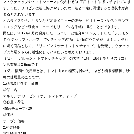
マトケチャップやトマトジュースに使われる“加工用トマト”に多く含まれていま
す。また、リコピンは油に溶けやすいため、油と一緒に調理すると吸収率が高
まるとされています。
オムライスやナポリタンなど定番メニューのほか、ピザトーストやスクランブ
ルエッグなどの朝食メニューでもリコピンを手軽に摂ることができます。
同社は、2012年8月に発売した、カロリーと塩分を50％カットした「デルモン
テ ケチャップ・ハーフ」でケチャップの“新しい価値”をご提案しました。それ
に続く商品として、「リコピンリッチ トマトケチャップ」を発売し、ケチャッ
プの市場をさらに活性化していきたいと考えております。
（*1） 「デルモンテ トマトケチャップ」の大さじ1杯（18g）あたりのリコピ
ン含有量は3.6mgです。
（*2） 糖類の使用量とは、トマト由来の糖類を除いた、ぶどう糖果糖液糖、砂
糖の使用量のことです。
1.品名及び荷姿、価格
◎品 名
デルモンテ リコピンリッチ トマトケチャップ
◎容量・荷姿
485gチューブ×20
◎価格
オープン価格
2.発売時期
2013年8月5日