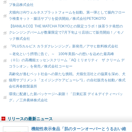
プ食品株式会社
犬猫向けAIウェルネスプラットフォームを始動。第一弾として腸内フロー
ラ検査キット・腸活サプリを提供開始／株式会社PETOKOTO
【BANILA CO】THE MATCHA TOKYOとの限定コラボ！抹茶ラテ発想の
クレンジングバームが数量限定で7月下旬より店頭にて販売開始！／モノ
ック株式会社
『PLUSカルピス カラダクレンジング』新発売／アサヒ飲料株式会社
～老化という摂理に告ぐ。～ 100年美肌への想いを込めた最高峰
（※1）の高機能エッセンスクリーム「AQ ミリオリティ ザ クリーム デ
コラシオン」を発売／株式会社コーセー
高齢化が進むペット社会への新たな挑戦。犬猫生活社との協業を深め、犬
猫用サプリメント「エイジングケアピューレ*1」の自社販売を始動／株式
会社再春館製薬所
環境に配慮した新パッケージへ刷新！「日東紅茶 デイ＆デイティーバッ
グ」／三井農林株式会社
リリースの最新ニュース
機能性表示食品「肌のターンオーバーとうるおい維