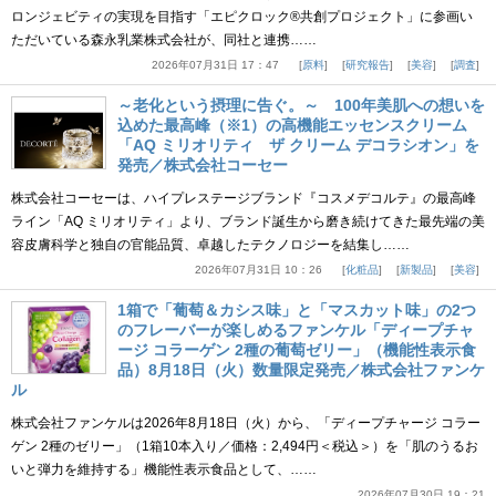
ロンジェビティの実現を目指す「エピクロック®共創プロジェクト」に参画い
ただいている森永乳業株式会社が、同社と連携……
2026年07月31日 17：47
原料
研究報告
美容
調査
～老化という摂理に告ぐ。～ 100年美肌への想いを
込めた最高峰（※1）の高機能エッセンスクリーム
「AQ ミリオリティ ザ クリーム デコラシオン」を
発売／株式会社コーセー
株式会社コーセーは、ハイプレステージブランド『コスメデコルテ』の最高峰
ライン「AQ ミリオリティ」より、ブランド誕生から磨き続けてきた最先端の美
容皮膚科学と独自の官能品質、卓越したテクノロジーを結集し……
2026年07月31日 10：26
化粧品
新製品
美容
1箱で「葡萄＆カシス味」と「マスカット味」の2つ
のフレーバーが楽しめるファンケル「ディープチャ
ージ コラーゲン 2種の葡萄ゼリー」（機能性表示食
品）8月18日（火）数量限定発売／株式会社ファンケ
ル
株式会社ファンケルは2026年8月18日（火）から、「ディープチャージ コラー
ゲン 2種のゼリー」（1箱10本入り／価格：2,494円＜税込＞）を「肌のうるお
いと弾力を維持する」機能性表示食品として、……
2026年07月30日 19：21