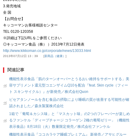
3.発売地域
全 国
【お問合せ】
キッコーマンお客様相談センター
TEL 0120‐120358
※詳細は下記URLをご参照ください
◎キッコーマン食品（株） ）2013年7月12日発表
http://www.kikkoman.co.jp/corporate/news/13033.html
2013年07月12日 13：39
新商品（健康）
関連記事
機能性表示食品「肌のターンオーバーとうるおい維持をサポートする」美
容サプリメント還元型コエンザイムQ10を配合『feat. Skin cycle（フィー
ト スキンサイクル）』が新発売／株式会社Quon
ピセアタンノールを含む食品の摂取により睡眠の質が改善する可能性が確
認されました／森永製菓株式会社
1箱で「葡萄＆カシス味」と「マスカット味」の2つのフレーバーが楽しめ
るファンケル「ディープチャージ コラーゲン 2種の葡萄ゼリー」（機能性
表示食品）8月18日（火）数量限定発売／株式会社ファンケル
機能性表示食品『ココカラケア睡眠プレミアム』 新発売／アサヒグルー