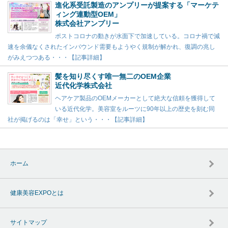
進化系受託製造のアンプリーが提案する「マーケテ
ィング連動型OEM」
株式会社アンプリー
ポストコロナの動きが水面下で加速している。コロナ禍で減
速を余儀なくされたインバウンド需要もようやく規制が解かれ、復調の兆し
がみえつつある・・・【記事詳細】
髪を知り尽くす唯一無二のOEM企業
近代化学株式会社
ヘアケア製品のOEMメーカーとして絶大な信頼を獲得して
いる近代化学。美容室をルーツに90年以上の歴史を刻む同
社が掲げるのは「幸せ」という・・・【記事詳細】
ホーム
健康美容EXPOとは
サイトマップ