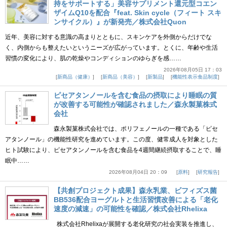
持をサポートする」美容サプリメント還元型コエン
ザイムQ10を配合『feat. Skin cycle（フィート スキ
ンサイクル）』が新発売／株式会社Quon
近年、美容に対する意識の高まりとともに、スキンケアを外側からだけでな
く、内側からも整えたいというニーズが広がっています。とくに、年齢や生活
習慣の変化により、肌の乾燥やコンディションのゆらぎを感……
2026年08月05日 17：03
新商品（健康）
新商品（美容）
新製品
機能性表示食品制度
ピセアタンノールを含む食品の摂取により睡眠の質
が改善する可能性が確認されました／森永製菓株式
会社
森永製菓株式会社では、ポリフェノールの一種である「ピセ
アタンノール」の機能性研究を進めています。この度、健常成人を対象とした
ヒト試験により、ピセアタンノールを含む食品を4週間継続摂取することで、睡
眠中……
2026年08月04日 20：09
原料
研究報告
【共創プロジェクト成果】森永乳業、ビフィズス菌
BB536配合ヨーグルトと生活習慣改善による「老化
速度の減速」の可能性を確認／株式会社Rhelixa
株式会社Rhelixaが展開する老化研究の社会実装を推進し、