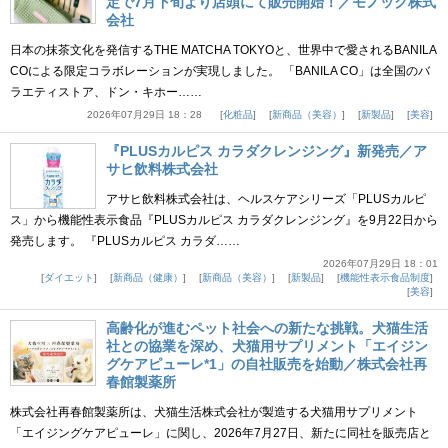
定で7月下旬より店頭にて販売開始！／モノック株式
会社
日本の抹茶文化を発信するTHE MATCHA TOKYOと、世界中で愛されるBANILA
COによる限定コラボレーションが実現しました。 「BANILA CO」は全国のバ
ラエティストア、ドン・キホー……
2026年07月29日 18：28
化粧品
新商品（美容）
新製品
美容
『PLUSカルピス カラダクレンジング』新発売／ア
サヒ飲料株式会社
アサヒ飲料株式会社は、ヘルスケアシリーズ「PLUSカルピ
ス」から機能性表示食品『PLUSカルピス カラダクレンジング』を9月22日から
発売します。 『PLUSカルピス カラダ……
2026年07月29日 18：01
ダイエット
新商品（健康）
新商品（美容）
新製品
機能性表示食品制度
美容
高齢化が進むペット社会への新たな挑戦。犬猫生活
社との協業を深め、犬猫用サプリメント「エイジン
グケアピューレ*1」の自社販売を始動／株式会社再
春館製薬所
株式会社再春館製薬所は、犬猫生活株式会社が製造する犬猫用サプリメント
「エイジングケアピューレ」に関し、2026年7月27日、新たに同社を販売店と