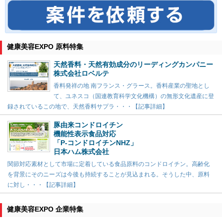
健康美容EXPO 原料特集
天然香料・天然有効成分のリーディングカンパニー
株式会社ロベルテ
香料発祥の地 南フランス・グラース。香料産業の聖地とし
て、ユネスコ（国連教育科学文化機構）の無形文化遺産に登
録されているこの地で、天然香料サプラ・・・【記事詳細】
豚由来コンドロイチン
機能性表示食品対応
「P-コンドロイチンNHZ」
日本ハム株式会社
関節対応素材として市場に定着している食品原料のコンドロイチン。高齢化
を背景にそのニーズは今後も持続することが見込まれる。そうした中、原料
に対し・・・【記事詳細】
健康美容EXPO 企業特集