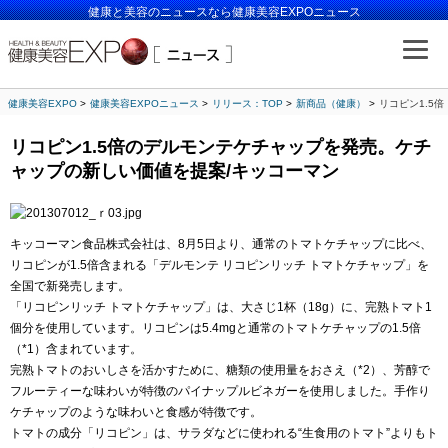
健康と美容のニュースなら健康美容EXPOニュース
健康美容EXPO
健康美容EXPOニュース
リリース：TOP
新商品（健康）
リコピン1.5
リコピン1.5倍のデルモンテケチャップを発売。ケチ
ャップの新しい価値を提案/キッコーマン
キッコーマン食品株式会社は、8月5日より、通常のトマトケチャップに比べ、
リコピンが1.5倍含まれる「デルモンテ リコピンリッチ トマトケチャップ」を
全国で新発売します。
「リコピンリッチ トマトケチャップ」は、大さじ1杯（18g）に、完熟トマト1
個分を使用しています。リコピンは5.4mgと通常のトマトケチャップの1.5倍
（*1）含まれています。
完熟トマトのおいしさを活かすために、糖類の使用量をおさえ（*2）、芳醇で
フルーティーな味わいが特徴のパイナップルビネガーを使用しました。手作り
ケチャップのような味わいと食感が特徴です。
トマトの成分「リコピン」は、サラダなどに使われる“生食用のトマト”よりもト