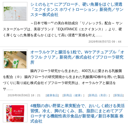
シミのもと*¹ にアプローチ、硬い角層をほぐし浸透
「エクイタンス ホワイトローション」新発売／サン
スター株式会社
～日本で唯一*² の美白有効成分「リノレックS」配合～ サン
スターグループは、美容ブランド「EQUITANCE（エクイタンス）」より、硬
く厚くなった角層を柔らかくほぐして高い浸透*³ 実感を叶え……
2026年08月07日 09：44
オーラルケアと腸活を1粒で。Wケアチュアブル「オ
ラフル クリア」新発売／株式会社イブフローラ研究
所
腸内フローラ研究から生まれた、400万人に愛される乳酸菌
を配合（※） 腸内フローラの研究開発から生まれた乳酸菌AD株®を用いた製品
づくりに取り組む株式会社イブフローラ研究所は、オーラルケアと腸活を
サ……
2026年08月06日 18：21
健康食品
新商品（健康）
新商品（美容）
新製品
4種類の赤い野菜と果実配合で、おいしく続ける美活
習慣。冷え、脚のむくみ、肌、脂肪にまとめてアプ
ローチする機能性表示食品が新登場／新日本製薬 株
式会社