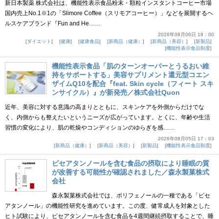
新日本製薬 株式会社は、機能性表示食品粉末・顆粒インスタントコーヒー市場
国内売上No.1※1の「Slimore Coffee（スリモアコーヒー）」などを展開するヘ
ルスケアブランド『Fun and He……
2026年08月06日 18：00
ダイエット
健康
健康食品
新商品（健康）
新商品（美容）
新製品
機能性表示食品制度
機能性表示食品「肌のターンオーバーとうるおい維
持をサポートする」美容サプリメント還元型コエン
ザイムQ10を配合『feat. Skin cycle（フィート スキ
ンサイクル）』が新発売／株式会社Quon
近年、美容に対する意識の高まりとともに、スキンケアを外側からだけでな
く、内側からも整えたいというニーズが広がっています。とくに、年齢や生活
習慣の変化により、肌の乾燥やコンディションのゆらぎを感……
2026年08月05日 17：03
新商品（健康）
新商品（美容）
新製品
機能性表示食品制度
ピセアタンノールを含む食品の摂取により睡眠の質
が改善する可能性が確認されました／森永製菓株式
会社
森永製菓株式会社では、ポリフェノールの一種である「ピセ
アタンノール」の機能性研究を進めています。この度、健常成人を対象とした
ヒト試験により、ピセアタンノールを含む食品を4週間継続摂取することで、睡