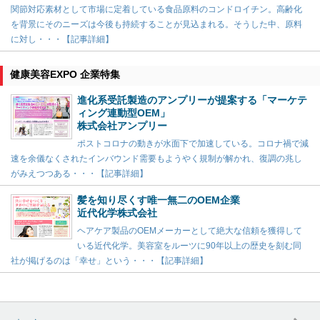
関節対応素材として市場に定着している食品原料のコンドロイチン。高齢化
を背景にそのニーズは今後も持続することが見込まれる。そうした中、原料
に対し・・・【記事詳細】
健康美容EXPO 企業特集
進化系受託製造のアンプリーが提案する「マーケテ
ィング連動型OEM」
株式会社アンプリー
ポストコロナの動きが水面下で加速している。コロナ禍で減
速を余儀なくされたインバウンド需要もようやく規制が解かれ、復調の兆し
がみえつつある・・・【記事詳細】
髪を知り尽くす唯一無二のOEM企業
近代化学株式会社
ヘアケア製品のOEMメーカーとして絶大な信頼を獲得して
いる近代化学。美容室をルーツに90年以上の歴史を刻む同
社が掲げるのは「幸せ」という・・・【記事詳細】