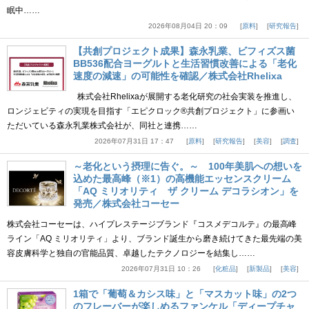
眠中……
2026年08月04日 20：09
原料
研究報告
【共創プロジェクト成果】森永乳業、ビフィズス菌
BB536配合ヨーグルトと生活習慣改善による「老化
速度の減速」の可能性を確認／株式会社Rhelixa
株式会社Rhelixaが展開する老化研究の社会実装を推進し、
ロンジェビティの実現を目指す「エピクロック®共創プロジェクト」に参画い
ただいている森永乳業株式会社が、同社と連携……
2026年07月31日 17：47
原料
研究報告
美容
調査
～老化という摂理に告ぐ。～ 100年美肌への想いを
込めた最高峰（※1）の高機能エッセンスクリーム
「AQ ミリオリティ ザ クリーム デコラシオン」を
発売／株式会社コーセー
株式会社コーセーは、ハイプレステージブランド『コスメデコルテ』の最高峰
ライン「AQ ミリオリティ」より、ブランド誕生から磨き続けてきた最先端の美
容皮膚科学と独自の官能品質、卓越したテクノロジーを結集し……
2026年07月31日 10：26
化粧品
新製品
美容
1箱で「葡萄＆カシス味」と「マスカット味」の2つ
のフレーバーが楽しめるファンケル「ディープチャ