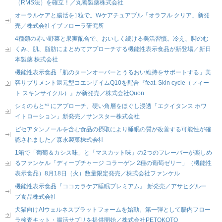
（RMS法）を確立！／丸善製薬株式会社
オーラルケアと腸活を1粒で。Wケアチュアブル「オラフル クリア」新発
売／株式会社イブフローラ研究所
4種類の赤い野菜と果実配合で、おいしく続ける美活習慣。冷え、脚のむ
くみ、肌、脂肪にまとめてアプローチする機能性表示食品が新登場／新日
本製薬 株式会社
機能性表示食品「肌のターンオーバーとうるおい維持をサポートする」美
容サプリメント還元型コエンザイムQ10を配合『feat. Skin cycle（フィー
ト スキンサイクル）』が新発売／株式会社Quon
シミのもと*¹ にアプローチ、硬い角層をほぐし浸透「エクイタンス ホワ
イトローション」新発売／サンスター株式会社
ピセアタンノールを含む食品の摂取により睡眠の質が改善する可能性が確
認されました／森永製菓株式会社
1箱で「葡萄＆カシス味」と「マスカット味」の2つのフレーバーが楽しめ
るファンケル「ディープチャージ コラーゲン 2種の葡萄ゼリー」（機能性
表示食品）8月18日（火）数量限定発売／株式会社ファンケル
機能性表示食品『ココカラケア睡眠プレミアム』 新発売／アサヒグルー
プ食品株式会社
犬猫向けAIウェルネスプラットフォームを始動。第一弾として腸内フロー
ラ検査キット・腸活サプリを提供開始／株式会社PETOKOTO