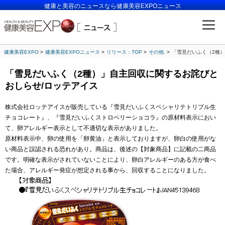
健康と美容のニュースなら健康美容EXPOニュース
健康美容EXPO
健康美容EXPOニュース
リリース：TOP
その他.
「雪見だいふく（2種
「雪見だいふく（2種）」自主回収に関するお詫びと
おしらせ/ロッテアイス
株式会社ロッテアイスが販売している『雪見だいふくスペシャリテトリプル生
チョコレート』、『雪見だいふくストロベリーショコラ』の原材料表示におい
て、卵アレルギー表示として不適切な表示がありました。
原材料表示中、卵の使用を「卵黄油」と表示しておりますが、卵白の使用がな
い商品と誤認される恐れがあり。商品は、後述の【対象商品】に記載の二商品
です。明確な表示がされていないことにより、卵白アレルギーのある方が食べ
た場合、アレルギー発症が想定される事から、回収することになりました。