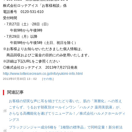
株式会社ロッテアイス「お客様相談」係
電話番号 0120-531-610
受付時間
・7月27日（土）･28日（日）
午前9時から午後9時
・7月29日（月）以降
午前9時から午後5時（土日、祝日を除く）
※お客様よりお知らせいただきました個人情報は、
商品回収およびご返金の目的にのみ使用いたします。
※詳細は下記URLをご参照ください
◎株式会社ロッテアイス 2013年7月27日発表
http://www.lotteicecream.co.jp/info/yukimi-info.html
2013年07月30日 13：02
その他.
関連記事
お客様の切実な声に耳を傾けてたどり着いた、肌の「薄層化」への答え
こすらず、うるおす朝夜別オールインワン「ハルメク 薬用美肌液」が、
さらなる高機能化を遂げてリニューアル！／株式会社ハルメクホールディ
ングス
ブラックジンジャー成分6種を「1種類の標準品」で同時定量！新分析法