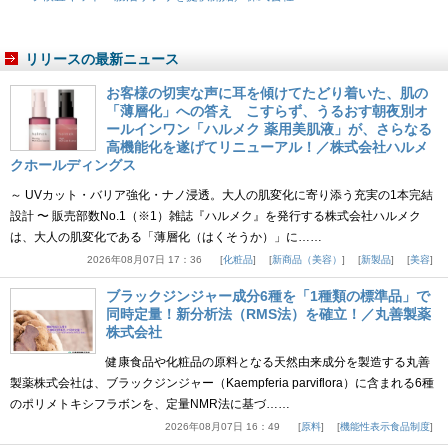
リリースの最新ニュース
お客様の切実な声に耳を傾けてたどり着いた、肌の
「薄層化」への答え こすらず、うるおす朝夜別オ
ールインワン「ハルメク 薬用美肌液」が、さらなる
高機能化を遂げてリニューアル！／株式会社ハルメ
クホールディングス
～ UVカット・バリア強化・ナノ浸透。大人の肌変化に寄り添う充実の1本完結
設計 〜 販売部数No.1（※1）雑誌『ハルメク』を発行する株式会社ハルメク
は、大人の肌変化である「薄層化（はくそうか）」に……
2026年08月07日 17：36
化粧品
新商品（美容）
新製品
美容
ブラックジンジャー成分6種を「1種類の標準品」で
同時定量！新分析法（RMS法）を確立！／丸善製薬
株式会社
健康食品や化粧品の原料となる天然由来成分を製造する丸善
製薬株式会社は、ブラックジンジャー（Kaempferia parviflora）に含まれる6種
のポリメトキシフラボンを、定量NMR法に基づ……
2026年08月07日 16：49
原料
機能性表示食品制度