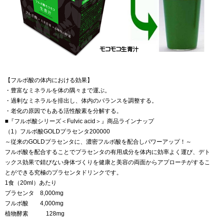
【フルボ酸の体内における効果】
・豊富なミネラルを体の隅々まで運ぶ。
・過剰なミネラルを排出し、体内のバランスを調整する。
・老化の原因でもある活性酸素を分解する。
■『フルボ酸シリーズ＜Fulvic acid＞』商品ラインナップ
（1）フルボ酸GOLDプラセンタ200000
～従来のGOLDプラセンタに、濃密フルボ酸を配合しパワーアップ！～
フルボ酸を配合することでプラセンタの有用成分を体内に効率よく運び、デト
ックス効果で錆びない身体づくりを健康と美容の両面からアプローチがするこ
とができる究極のプラセンタドリンクです。
1食（20ml）あたり
プラセンタ 8,000mg
フルボ酸 4,000mg
植物酵素 128mg