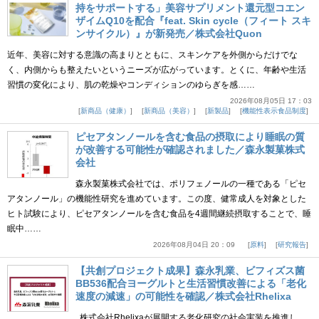
持をサポートする」美容サプリメント還元型コエン
ザイムQ10を配合『feat. Skin cycle（フィート スキ
ンサイクル）』が新発売／株式会社Quon
近年、美容に対する意識の高まりとともに、スキンケアを外側からだけでな
く、内側からも整えたいというニーズが広がっています。とくに、年齢や生活
習慣の変化により、肌の乾燥やコンディションのゆらぎを感……
2026年08月05日 17：03
新商品（健康）
新商品（美容）
新製品
機能性表示食品制度
ピセアタンノールを含む食品の摂取により睡眠の質
が改善する可能性が確認されました／森永製菓株式
会社
森永製菓株式会社では、ポリフェノールの一種である「ピセ
アタンノール」の機能性研究を進めています。この度、健常成人を対象とした
ヒト試験により、ピセアタンノールを含む食品を4週間継続摂取することで、睡
眠中……
2026年08月04日 20：09
原料
研究報告
【共創プロジェクト成果】森永乳業、ビフィズス菌
BB536配合ヨーグルトと生活習慣改善による「老化
速度の減速」の可能性を確認／株式会社Rhelixa
株式会社Rhelixaが展開する老化研究の社会実装を推進し、