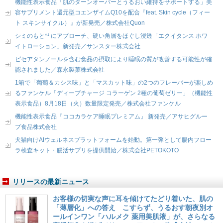
機能性表示食品「肌のターンオーバーとうるおい維持をサポートする」美
容サプリメント還元型コエンザイムQ10を配合『feat. Skin cycle（フィー
ト スキンサイクル）』が新発売／株式会社Quon
シミのもと*¹ にアプローチ、硬い角層をほぐし浸透「エクイタンス ホワ
イトローション」新発売／サンスター株式会社
ピセアタンノールを含む食品の摂取により睡眠の質が改善する可能性が確
認されました／森永製菓株式会社
1箱で「葡萄＆カシス味」と「マスカット味」の2つのフレーバーが楽しめ
るファンケル「ディープチャージ コラーゲン 2種の葡萄ゼリー」（機能性
表示食品）8月18日（火）数量限定発売／株式会社ファンケル
機能性表示食品『ココカラケア睡眠プレミアム』 新発売／アサヒグルー
プ食品株式会社
犬猫向けAIウェルネスプラットフォームを始動。第一弾として腸内フロー
ラ検査キット・腸活サプリを提供開始／株式会社PETOKOTO
リリースの最新ニュース
お客様の切実な声に耳を傾けてたどり着いた、肌の
「薄層化」への答え こすらず、うるおす朝夜別オ
ールインワン「ハルメク 薬用美肌液」が、さらなる