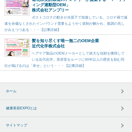
ィング連動型OEM」
株式会社アンプリー
ポストコロナの動きが水面下で加速している。コロナ禍で減
速を余儀なくされたインバウンド需要もようやく規制が解かれ、復調の兆し
がみえつつある・・・【記事詳細】
髪を知り尽くす唯一無二のOEM企業
近代化学株式会社
ヘアケア製品のOEMメーカーとして絶大な信頼を獲得して
いる近代化学。美容室をルーツに90年以上の歴史を刻む同
社が掲げるのは「幸せ」という・・・【記事詳細】
ホーム
健康美容EXPOとは
サイトマップ