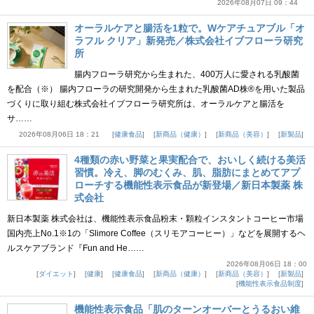
2026年08月07日 09：44
オーラルケアと腸活を1粒で。Wケアチュアブル「オ
ラフル クリア」新発売／株式会社イブフローラ研究
所
腸内フローラ研究から生まれた、400万人に愛される乳酸菌
を配合（※） 腸内フローラの研究開発から生まれた乳酸菌AD株®を用いた製品
づくりに取り組む株式会社イブフローラ研究所は、オーラルケアと腸活を
サ……
2026年08月06日 18：21
健康食品
新商品（健康）
新商品（美容）
新製品
4種類の赤い野菜と果実配合で、おいしく続ける美活
習慣。冷え、脚のむくみ、肌、脂肪にまとめてアプ
ローチする機能性表示食品が新登場／新日本製薬 株
式会社
新日本製薬 株式会社は、機能性表示食品粉末・顆粒インスタントコーヒー市場
国内売上No.1※1の「Slimore Coffee（スリモアコーヒー）」などを展開するヘ
ルスケアブランド『Fun and He……
2026年08月06日 18：00
ダイエット
健康
健康食品
新商品（健康）
新商品（美容）
新製品
機能性表示食品制度
機能性表示食品「肌のターンオーバーとうるおい維