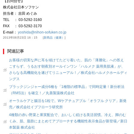
【お問合せ】
株式会社日本ソフケン
担当者： 吉田 めぐみ
TEL ： 03-5292-3160
FAX ： 03-5292-3170
E-mail：
yoshida@nihon-sofuken.co.jp
2013年08月23日 16：15
新商品（健康）
関連記事
お客様の切実な声に耳を傾けてたどり着いた、肌の「薄層化」への答え
こすらず、うるおす朝夜別オールインワン「ハルメク 薬用美肌液」が、
さらなる高機能化を遂げてリニューアル！／株式会社ハルメクホールディ
ングス
ブラックジンジャー成分6種を「1種類の標準品」で同時定量！新分析法
（RMS法）を確立！／丸善製薬株式会社
オーラルケアと腸活を1粒で。Wケアチュアブル「オラフル クリア」新発
売／株式会社イブフローラ研究所
4種類の赤い野菜と果実配合で、おいしく続ける美活習慣。冷え、脚のむ
くみ、肌、脂肪にまとめてアプローチする機能性表示食品が新登場／新日
本製薬 株式会社