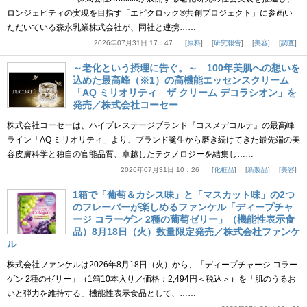
ロンジェビティの実現を目指す「エピクロック®共創プロジェクト」に参画い
ただいている森永乳業株式会社が、同社と連携……
2026年07月31日 17：47
原料
研究報告
美容
調査
～老化という摂理に告ぐ。～ 100年美肌への想いを
込めた最高峰（※1）の高機能エッセンスクリーム
「AQ ミリオリティ ザ クリーム デコラシオン」を
発売／株式会社コーセー
株式会社コーセーは、ハイプレステージブランド『コスメデコルテ』の最高峰
ライン「AQ ミリオリティ」より、ブランド誕生から磨き続けてきた最先端の美
容皮膚科学と独自の官能品質、卓越したテクノロジーを結集し……
2026年07月31日 10：26
化粧品
新製品
美容
1箱で「葡萄＆カシス味」と「マスカット味」の2つ
のフレーバーが楽しめるファンケル「ディープチャ
ージ コラーゲン 2種の葡萄ゼリー」（機能性表示食
品）8月18日（火）数量限定発売／株式会社ファンケ
ル
株式会社ファンケルは2026年8月18日（火）から、「ディープチャージ コラー
ゲン 2種のゼリー」（1箱10本入り／価格：2,494円＜税込＞）を「肌のうるお
いと弾力を維持する」機能性表示食品として、……