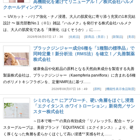
高機能化を遂げてリニューアル！／株式会社ハルメ
クホールディングス
～ UVカット・バリア強化・ナノ浸透。大人の肌変化に寄り添う充実の1本完結
設計 〜 販売部数No.1（※1）雑誌『ハルメク』を発行する株式会社ハルメク
は、大人の肌変化である「薄層化（はくそうか）」に……
2026年08月07日 17：36
化粧品
新商品（美容）
新製品
美容
ブラックジンジャー成分6種を「1種類の標準品」で
同時定量！新分析法（RMS法）を確立！／丸善製薬
株式会社
健康食品や化粧品の原料となる天然由来成分を製造する丸善
製薬株式会社は、ブラックジンジャー（Kaempferia parviflora）に含まれる6種
のポリメトキシフラボンを、定量NMR法に基づ……
2026年08月07日 16：49
原料
機能性表示食品制度
シミのもと*¹ にアプローチ、硬い角層をほぐし浸透
「エクイタンス ホワイトローション」新発売／サン
スター株式会社
～日本で唯一*² の美白有効成分「リノレックS」配合～ サン
スターグループは、美容ブランド「EQUITANCE（エクイタンス）」より、硬
く厚くなった角層を柔らかくほぐして高い浸透*³ 実感を叶え……