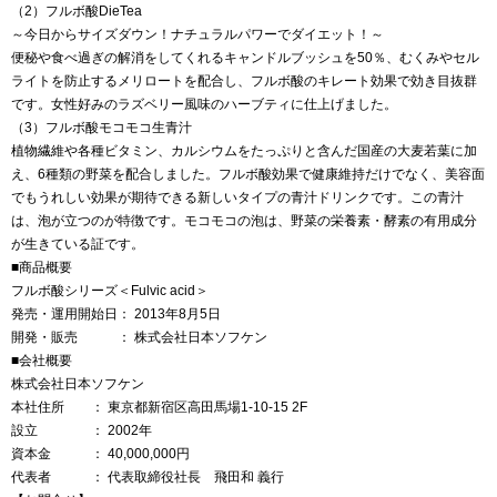
（2）フルボ酸DieTea
～今日からサイズダウン！ナチュラルパワーでダイエット！～
便秘や食べ過ぎの解消をしてくれるキャンドルブッシュを50％、むくみやセル
ライトを防止するメリロートを配合し、フルボ酸のキレート効果で効き目抜群
です。女性好みのラズベリー風味のハーブティに仕上げました。
（3）フルボ酸モコモコ生青汁
植物繊維や各種ビタミン、カルシウムをたっぷりと含んだ国産の大麦若葉に加
え、6種類の野菜を配合しました。フルボ酸効果で健康維持だけでなく、美容面
でもうれしい効果が期待できる新しいタイプの青汁ドリンクです。この青汁
は、泡が立つのが特徴です。モコモコの泡は、野菜の栄養素・酵素の有用成分
が生きている証です。
■商品概要
フルボ酸シリーズ＜Fulvic acid＞
発売・運用開始日： 2013年8月5日
開発・販売 ： 株式会社日本ソフケン
■会社概要
株式会社日本ソフケン
本社住所 ： 東京都新宿区高田馬場1-10-15 2F
設立 ： 2002年
資本金 ： 40,000,000円
代表者 ： 代表取締役社長 飛田和 義行