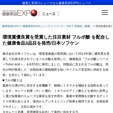
健康と美容のニュースなら健康美容EXPOニュース
健康美容EXPO
健康美容EXPOニュース
リリース：TOP
新商品（健康）
環境賞優良賞を
環境賞優良賞を受賞した注目素材 フルボ酸 を配合し
た健康食品3品目を発売/日本ソフケン
株式会社日本ソフケンは、環境省後援の環境賞において2012年度に優良賞を受
賞して以来注目されているフルボ酸を使用した、健康食品『フルボ酸シリーズ
＜Fulvic acid＞』を8月5日に発売しました。同製品に含まれるフルボ酸は、同
社が特許取得した「自然由来の腐植物質を短いサイクルで安定的に供給する技
術」を生かして抽出しています。
■フルボ酸とは
森林や土壌の中に存在する有機酸で、植物にミネラルを補給する役割を担って
います。キレート効果（※）に優れ、ミネラルやアミノ酸などを体内に効率よ
く運び栄養素のスムーズな吸収を促す作用や、毒素や老廃物を分解するデット
クス作用があります。体内からアンチエイジング効果を期待できる、自然由来
でやさしい、注目の成分です。
※キレート効果：有害物質を結合して体外に排出する力。