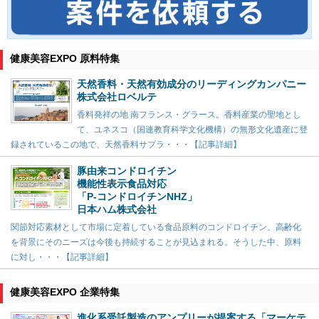
健康美容EXPO 原料特集
天然香料・天然有効成分のリーディングカンパニー
株式会社ロベルテ
香料発祥の地 南フランス・グラース。香料産業の聖地とし
て、ユネスコ（国連教育科学文化機構）の無形文化遺産に登
録されているこの地で、天然香料サプラ・・・【記事詳細】
豚由来コンドロイチン
機能性表示食品対応
「P-コンドロイチンNHZ」
日本ハム株式会社
関節対応素材として市場に定着している食品原料のコンドロイチン。高齢化
を背景にそのニーズは今後も持続することが見込まれる。そうした中、原料
に対し・・・【記事詳細】
健康美容EXPO 企業特集
進化系受託製造のアンプリーが提案する「マーケテ