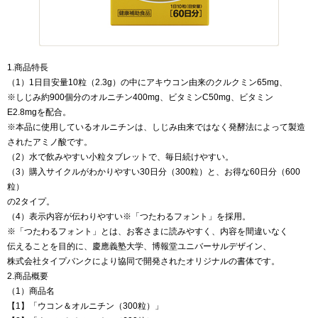
1.商品特長
（1）1日目安量10粒（2.3g）の中にアキウコン由来のクルクミン65mg、
※しじみ約900個分のオルニチン400mg、ビタミンC50mg、ビタミン
E2.8mgを配合。
※本品に使用しているオルニチンは、しじみ由来ではなく発酵法によって製造
されたアミノ酸です。
（2）水で飲みやすい小粒タブレットで、毎日続けやすい。
（3）購入サイクルがわかりやすい30日分（300粒）と、お得な60日分（600
粒）
の2タイプ。
（4）表示内容が伝わりやすい※「つたわるフォント」を採用。
※「つたわるフォント」とは、お客さまに読みやすく、内容を間違いなく
伝えることを目的に、慶應義塾大学、博報堂ユニバーサルデザイン、
株式会社タイプバンクにより協同で開発されたオリジナルの書体です。
2.商品概要
（1）商品名
【1】「ウコン＆オルニチン（300粒）」