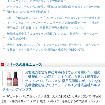
イトローション」新発売／サンスター株式会社
ピセアタンノールを含む食品の摂取により睡眠の質が改善する可能性が確
認されました／森永製菓株式会社
1箱で「葡萄＆カシス味」と「マスカット味」の2つのフレーバーが楽しめ
るファンケル「ディープチャージ コラーゲン 2種の葡萄ゼリー」（機能性
表示食品）8月18日（火）数量限定発売／株式会社ファンケル
機能性表示食品『ココカラケア睡眠プレミアム』 新発売／アサヒグルー
プ食品株式会社
犬猫向けAIウェルネスプラットフォームを始動。第一弾として腸内フロー
ラ検査キット・腸活サプリを提供開始／株式会社PETOKOTO
リリースの最新ニュース
お客様の切実な声に耳を傾けてたどり着いた、肌の
「薄層化」への答え こすらず、うるおす朝夜別オ
ールインワン「ハルメク 薬用美肌液」が、さらなる
高機能化を遂げてリニューアル！／株式会社ハルメ
クホールディングス
～ UVカット・バリア強化・ナノ浸透。大人の肌変化に寄り添う充実の1本完結
設計 〜 販売部数No.1（※1）雑誌『ハルメク』を発行する株式会社ハルメク