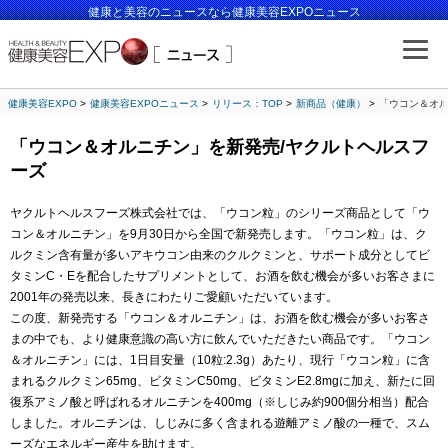
健康と美容のニュースなら健康美容EXPOニュース
健康美容EXPO
健康美容EXPOニュース
リリース：TOP
新商品（健康）
「ウコン＆オル
「ウコン＆オルニチン」を新発売/ヤクルトヘルスフ
ーズ
ヤクルトヘルスフーズ株式会社では、「ウコン粒」のシリーズ商品として「ウ
コン＆オルニチン」を9月30日から全国で新発売します。「ウコン粒」は、ク
ルクミン含有量が多いアキウコン由来のクルクミンと、サポート成分としてビ
タミンC・Eを配合したサプリメントとして、お酒を飲む機会が多いお客さまに
2001年の発売以来、長きにわたりご愛顧いただいています。
この度、新発売する「ウコン＆オルニチン」は、お酒を飲む機会が多いお客さ
まの中でも、より健康意識の高い方に飲んでいただきたい商品です。「ウコン
＆オルニチン」には、1日目安量（10粒:2.3g）あたり、現行「ウコン粒」に含
まれるクルクミン65mg、ビタミンC50mg、ビタミンE2.8mgに加え、新たに回
復系アミノ酸と呼ばれるオルニチンを400mg（※しじみ約900個分相当）配合
しました。オルニチンは、しじみに多く含まれる遊離アミノ酸の一種で、スム
ーズなエネルギー産生を助けます。