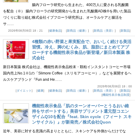
腸内フローラ研究から生まれた、400万人に愛される乳酸菌
を配合（※） 腸内フローラの研究開発から生まれた乳酸菌AD株®を用いた製品
づくりに取り組む株式会社イブフローラ研究所は、オーラルケアと腸活を
サ……
2026年08月06日 18：21
健康食品
新商品（健康）
新商品（美容）
新製品
4種類の赤い野菜と果実配合で、おいしく続ける美活
習慣。冷え、脚のむくみ、肌、脂肪にまとめてアプ
ローチする機能性表示食品が新登場／新日本製薬 株
式会社
新日本製薬 株式会社は、機能性表示食品粉末・顆粒インスタントコーヒー市場
国内売上No.1※1の「Slimore Coffee（スリモアコーヒー）」などを展開するヘ
ルスケアブランド『Fun and He……
2026年08月06日 18：00
ダイエット
健康
健康食品
新商品（健康）
新商品（美容）
新製品
機能性表示食品制度
機能性表示食品「肌のターンオーバーとうるおい維
持をサポートする」美容サプリメント還元型コエン
ザイムQ10を配合『feat. Skin cycle（フィート スキ
ンサイクル）』が新発売／株式会社Quon
近年、美容に対する意識の高まりとともに、スキンケアを外側からだけでな