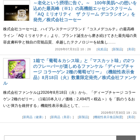
～老化という摂理に告ぐ。～ 100年美肌への想いを
込めた最高峰（※1）の高機能エッセンスクリーム
「AQ ミリオリティ ザ クリーム デコラシオン」を
発売／株式会社コーセー
株式会社コーセーは、ハイプレステージブランド『コスメデコルテ』の最高峰
ライン「AQ ミリオリティ」より、ブランド誕生から磨き続けてきた最先端の美
容皮膚科学と独自の官能品質、卓越したテクノロジーを結集し……
2026年07月31日 10：26
化粧品
新製品
美容
1箱で「葡萄＆カシス味」と「マスカット味」の2つ
のフレーバーが楽しめるファンケル「ディープチャ
ージ コラーゲン 2種の葡萄ゼリー」（機能性表示食
品）8月18日（火）数量限定発売／株式会社ファンケ
ル
株式会社ファンケルは2026年8月18日（火）から、「ディープチャージ コラー
ゲン 2種のゼリー」（1箱10本入り／価格：2,494円＜税込＞）を「肌のうるお
いと弾力を維持する」機能性表示食品として、……
2026年07月30日 19：21
新商品（健康）
新商品（美容）
新製品
機能性表示食品制度
美容