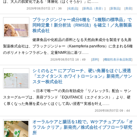
は、大人の肌変化である「薄層化（はくそうか）」に……
2026年08月07日 17：36
化粧品
新商品（美容）
新製品
美容
ブラックジンジャー成分6種を「1種類の標準品」で
同時定量！新分析法（RMS法）を確立！／丸善製薬
株式会社
健康食品や化粧品の原料となる天然由来成分を製造する丸善
製薬株式会社は、ブラックジンジャー（Kaempferia parviflora）に含まれる6種
のポリメトキシフラボンを、定量NMR法に基づ……
2026年08月07日 16：49
原料
機能性表示食品制度
シミのもと*¹ にアプローチ、硬い角層をほぐし浸透
「エクイタンス ホワイトローション」新発売／サン
スター株式会社
～日本で唯一*² の美白有効成分「リノレックS」配合～ サン
スターグループは、美容ブランド「EQUITANCE（エクイタンス）」より、硬
く厚くなった角層を柔らかくほぐして高い浸透*³ 実感を叶え……
2026年08月07日 09：44
オーラルケアと腸活を1粒で。Wケアチュアブル「オ
ラフル クリア」新発売／株式会社イブフローラ研究
所