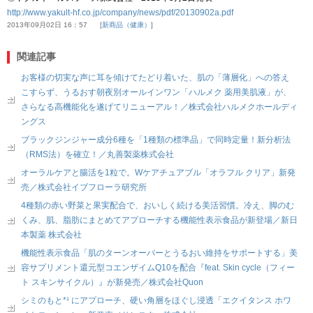
http://www.yakult-hf.co.jp/company/news/pdf/20130902a.pdf
2013年09月02日 16：57
新商品（健康）
関連記事
お客様の切実な声に耳を傾けてたどり着いた、肌の「薄層化」への答え
こすらず、うるおす朝夜別オールインワン「ハルメク 薬用美肌液」が、
さらなる高機能化を遂げてリニューアル！／株式会社ハルメクホールディ
ングス
ブラックジンジャー成分6種を「1種類の標準品」で同時定量！新分析法
（RMS法）を確立！／丸善製薬株式会社
オーラルケアと腸活を1粒で。Wケアチュアブル「オラフル クリア」新発
売／株式会社イブフローラ研究所
4種類の赤い野菜と果実配合で、おいしく続ける美活習慣。冷え、脚のむ
くみ、肌、脂肪にまとめてアプローチする機能性表示食品が新登場／新日
本製薬 株式会社
機能性表示食品「肌のターンオーバーとうるおい維持をサポートする」美
容サプリメント還元型コエンザイムQ10を配合『feat. Skin cycle（フィー
ト スキンサイクル）』が新発売／株式会社Quon
シミのもと*¹ にアプローチ、硬い角層をほぐし浸透「エクイタンス ホワ