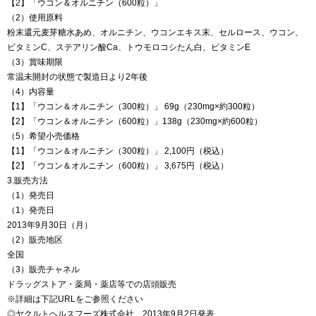
【2】「ウコン＆オルニチン（600粒）」
（2）使用原料
粉末還元麦芽糖水あめ、オルニチン、ウコンエキス末、セルロース、ウコン、
ビタミンC、ステアリン酸Ca、トウモロコシたん白、ビタミンE
（3）賞味期限
常温未開封の状態で製造日より2年後
（4）内容量
【1】「ウコン＆オルニチン（300粒）」 69g（230mg×約300粒）
【2】「ウコン＆オルニチン（600粒）」138g（230mg×約600粒）
（5）希望小売価格
【1】「ウコン＆オルニチン（300粒）」 2,100円（税込）
【2】「ウコン＆オルニチン（600粒）」 3,675円（税込）
3.販売方法
（1）発売日
（1）発売日
2013年9月30日（月）
（2）販売地区
全国
（3）販売チャネル
ドラッグストア・薬局・薬店等での店頭販売
※詳細は下記URLをご参照ください
◎ヤクルトヘルスフーズ株式会社 2013年9月2日発表