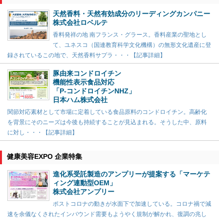
天然香料・天然有効成分のリーディングカンパニー
株式会社ロベルテ
香料発祥の地 南フランス・グラース。香料産業の聖地とし
て、ユネスコ（国連教育科学文化機構）の無形文化遺産に登
録されているこの地で、天然香料サプラ・・・【記事詳細】
豚由来コンドロイチン
機能性表示食品対応
「P-コンドロイチンNHZ」
日本ハム株式会社
関節対応素材として市場に定着している食品原料のコンドロイチン。高齢化
を背景にそのニーズは今後も持続することが見込まれる。そうした中、原料
に対し・・・【記事詳細】
健康美容EXPO 企業特集
進化系受託製造のアンプリーが提案する「マーケテ
ィング連動型OEM」
株式会社アンプリー
ポストコロナの動きが水面下で加速している。コロナ禍で減
速を余儀なくされたインバウンド需要もようやく規制が解かれ、復調の兆し