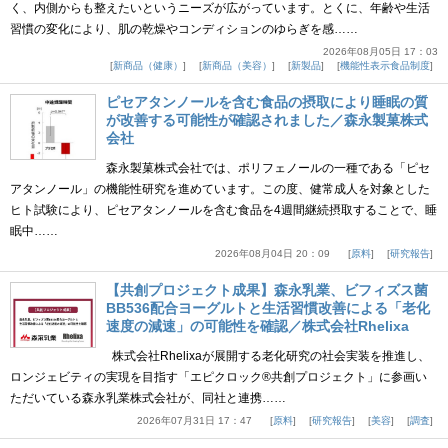
く、内側からも整えたいというニーズが広がっています。とくに、年齢や生活
習慣の変化により、肌の乾燥やコンディションのゆらぎを感……
2026年08月05日 17：03
新商品（健康）
新商品（美容）
新製品
機能性表示食品制度
ピセアタンノールを含む食品の摂取により睡眠の質
が改善する可能性が確認されました／森永製菓株式
会社
森永製菓株式会社では、ポリフェノールの一種である「ピセ
アタンノール」の機能性研究を進めています。この度、健常成人を対象とした
ヒト試験により、ピセアタンノールを含む食品を4週間継続摂取することで、睡
眠中……
2026年08月04日 20：09
原料
研究報告
【共創プロジェクト成果】森永乳業、ビフィズス菌
BB536配合ヨーグルトと生活習慣改善による「老化
速度の減速」の可能性を確認／株式会社Rhelixa
株式会社Rhelixaが展開する老化研究の社会実装を推進し、
ロンジェビティの実現を目指す「エピクロック®共創プロジェクト」に参画い
ただいている森永乳業株式会社が、同社と連携……
2026年07月31日 17：47
原料
研究報告
美容
調査