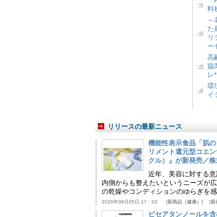
『
料
～
た
リ
ー
高
協
レ
環
イ
リリースの最新ニュース
機能性表示食品「肌の
リメント還元型コエンザイム
クル）』が新発売／株
近年、美容に対する意
内側からも整えたいというニーズが広
の乾燥やコンディションのゆらぎを感
2026年08月05日 17：03
新商品（健康）
新
ピセアタンノールを含