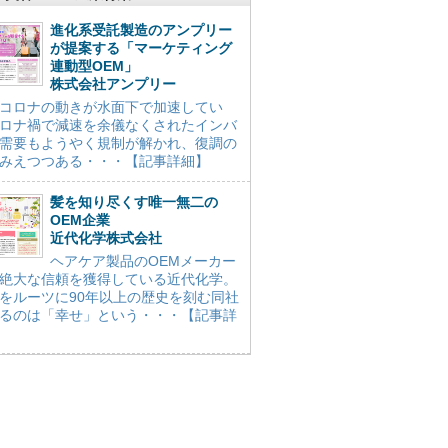
進化系受託製造のアンプリー
が提案する「マーケティング
連動型OEM」
株式会社アンプリー
コロナの動きが水面下で加速してい
ロナ禍で減速を余儀なくされたインバ
需要もようやく規制が解かれ、復調の
みえつつある・・・【記事詳細】
髪を知り尽くす唯一無二の
OEM企業
近代化学株式会社
ヘアケア製品のOEMメーカー
絶大な信頼を獲得している近代化学。
をルーツに90年以上の歴史を刻む同社
るのは「幸せ」という・・・【記事詳