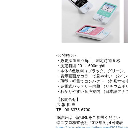
<< 特徴 >>
・必要採血量:0.5μL、測定時間:5 秒
・測定範囲:20 ～ 600mg/dL
・本体:3色展開（ブラック、グリーン
・表示画面がカラーで見やすい （2イ
・薄型・軽量でコンパクト （外形寸法:幅4
・充電式バッテリー内蔵 （リチウムポ
・わかりやすい音声案内 （日本語アナ
【お問合せ】
広 報 担 当
TEL 06-6375-6700
※詳細は下記URLをご参照ください
◎ニプロ株式会社 2013年9月4日発表
http://www.nipro.co.jp/ja/news/2013/d