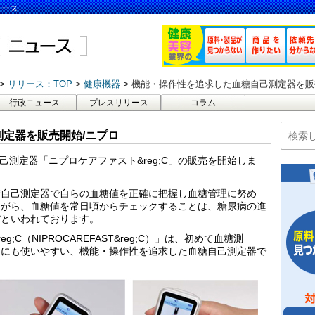
ュース
リリース：TOP
健康機器
機能・操作性を追求した血糖自己測定器を販
行政ニュース
プレスリリース
コラム
定器を販売開始/ニプロ
自己測定器「ニプロケアファスト&reg;C」の販売を開始しま
糖自己測定器で自らの血糖値を正確に把握し血糖管理に努め
ながら、血糖値を常日頃からチェックすることは、糖尿病の進
だといわれております。
C（NIPROCAREFAST&reg;C）」は、初めて血糖測
んにも使いやすい、機能・操作性を追求した血糖自己測定器で