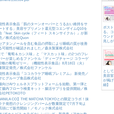
能性表示食品「肌のターンオーバーとうるおい維持をサ
ポスト
ートする」美容サプリメント還元型コエンザイムQ10を
る。コ
合『feat. Skin cycle（フィート スキンサイクル）』が新
ウンド
売／株式会社Quon
兆しが
セアタンノールを含む食品の摂取により睡眠の質が改善
る可能性が確認されました／森永製菓株式会社
箱で「葡萄＆カシス味」と「マスカット味」の2つのフレ
バーが楽しめるファンケル「ディープチャージ コラーゲ
 2種の葡萄ゼリー」（機能性表示食品）8月18日（火）
量限定発売／株式会社ファンケル
として
能性表示食品『ココカラケア睡眠プレミアム』 新発売／
美容室
サヒグループ食品株式会社
が掲げ
猫向けAIウェルネスプラットフォームを始動。第一弾と
細】
て腸内フローラ検査キット・腸活サプリを提供開始／株
会社PETOKOTO
BANILA CO】THE MATCHA TOKYOとの限定コラボ！抹
ラテ発想のクレンジングバームが数量限定で7月下旬よ
店頭にて販売開始！／モノック株式会社