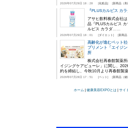
2026年07月29日 18：28
化粧品
新商品（美
『PLUSカルピス 
アサヒ飲料株式会社は
品『PLUSカルピス 
ルピス カラダ……
2026年07月29日 18：01
ダイエット
新商品
高齢化が進むペット社
プリメント「エイジン
所
株式会社再春館製薬所
イジングケアピューレ」に関し、202
約を締結し、今秋10月より再春館製
2026年07月28日 17：51
ペット
新商品（健
ホーム
健康美容EXPOとは
サイ