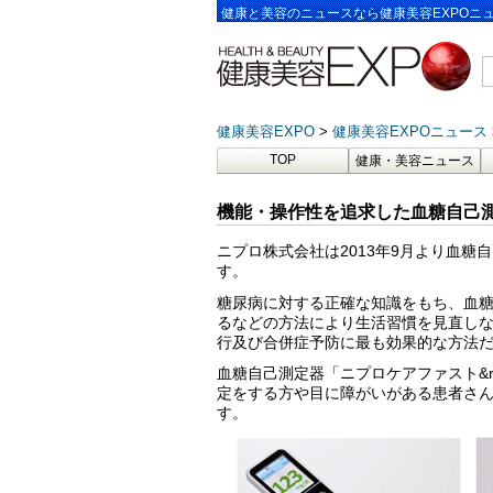
健康と美容のニュースなら健康美容EXPOニ
健康美容EXPO
健康美容EXPOニュース
TOP
健康・美容ニュース
機能・操作性を追求した血糖自己測
ニプロ株式会社は2013年9月より血糖
す。
糖尿病に対する正確な知識をもち、血
るなどの方法により生活習慣を見直し
行及び合併症予防に最も効果的な方法
血糖自己測定器「ニプロケアファスト&reg;
定をする方や目に障がいがある患者さ
す。