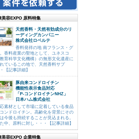
康美容EXPO 原料特集
天然香料・天然有効成分のリ
ーディングカンパニー
株式会社ロベルテ
香料発祥の地 南フランス・グ
。香料産業の聖地として、ユネスコ
教育科学文化機構）の無形文化遺産に
れているこの地で、天然香料サプ
・【記事詳細】
豚由来コンドロイチン
機能性表示食品対応
「P-コンドロイチンNHZ」
日本ハム株式会社
応素材として市場に定着している食品
コンドロイチン。高齢化を背景にその
は今後も持続することが見込まれる。
た中、原料に対し・・・【記事詳細】
康美容EXPO 企業特集