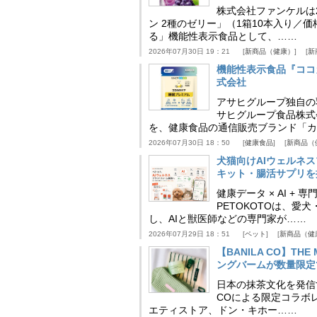
株式会社ファンケルは2
ン 2種のゼリー」（1箱10本入り／
る」機能性表示食品として、……
2026年07月30日 19：21
新商品（健康）
新
機能性表示食品『ココ
式会社
アサヒグループ独自の
サヒグループ食品株式
を、健康食品の通信販売ブランド「カ
2026年07月30日 18：50
健康食品
新商品（
犬猫向けAIウェルネ
キット・腸活サプリを提
健康データ × AI 
PETOKOTOは、
し、AIと獣医師などの専門家が……
2026年07月29日 18：51
ペット
新商品（健
【BANILA CO】T
ングバームが数量限定
日本の抹茶文化を発信する
COによる限定コラボレ
エティストア、ドン・キホー……