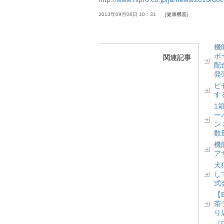
2013年09月06日 10：31
健康機器
機
ポ
関連記事
配
発
ピ
す
1
ー
ン
数
機
ア
犬
し
式
【
茶
り