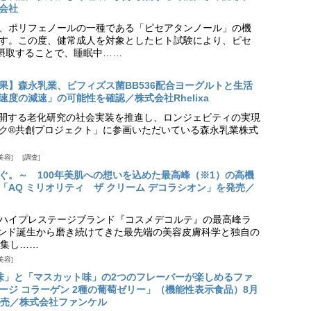
会社
、ポリフェノールの一種である「ピセアタンノール」の機
す。この度、健常成人を対象としたヒト試験により、ピセ
摂取することで、睡眠中……
果】森永乳業、ビフィズス菌BB536配合ヨーグルトと生活
度の減速」の可能性を確認／株式会社Rhelixa
aが展開する老化研究の社会実装を推進し、ロンジェビティの実現
ク®共創プロジェクト」に参画いただいている森永乳業株式
美容
調査
ぐ。～ 100年美肌への想いを込めた最高峰（※1）の高機
「AQ ミリオリティ ザ クリーム デコラシオン」を発売／
ハイプレステージブランド『コスメデコルテ』の最高峰ラ
ランド誕生から磨き続けてきた最先端の美容皮膚科学と独自の
集し……
美容
味」と「マスカット味」の2つのフレーバーが楽しめるファ
ージ コラーゲン 2種の葡萄ゼリー」（機能性表示食品）8月
発売／株式会社ファンケル