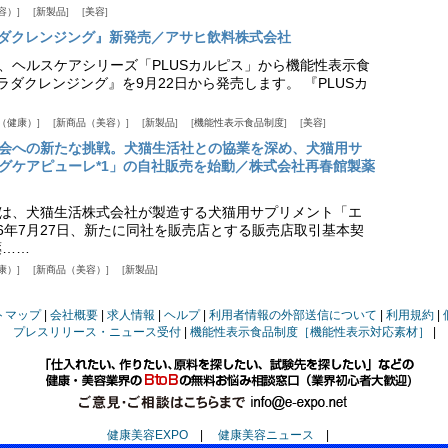
容）
新製品
美容
カラダクレンジング』新発売／アサヒ飲料株式会社
、ヘルスケアシリーズ「PLUSカルピス」から機能性表示食
カラダクレンジング』を9月22日から発売します。 『PLUSカ
（健康）
新商品（美容）
新製品
機能性表示食品制度
美容
会への新たな挑戦。犬猫生活社との協業を深め、犬猫用サ
グケアピューレ*1」の自社販売を始動／株式会社再春館製薬
は、犬猫生活株式会社が製造する犬猫用サプリメント「エ
6年7月27日、新たに同社を販売店とする販売店取引基本契
薬……
康）
新商品（美容）
新製品
トマップ
会社概要
求人情報
ヘルプ
利用者情報の外部送信について
利用規約
プレスリリース・ニュース受付
機能性表示食品制度［機能性表示対応素材］
健康美容EXPO
|
健康美容ニュース
|