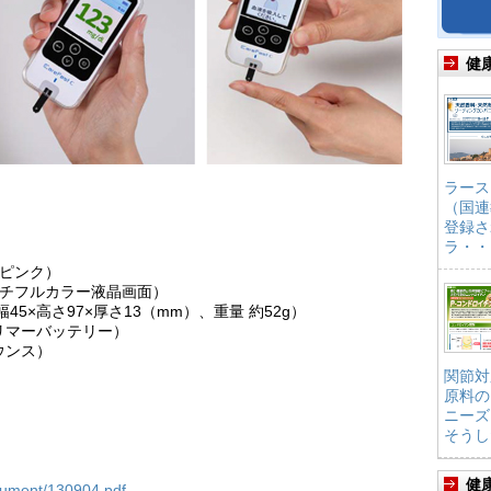
健
ラース
（国連
登録さ
ラ・・
、ピンク）
ンチフルカラー液晶画面）
5×高さ97×厚さ13（mm）、重量 約52g）
リマーバッテリー）
ウンス）
関節対
原料の
ニーズ
そうし
健
ocument/130904.pdf