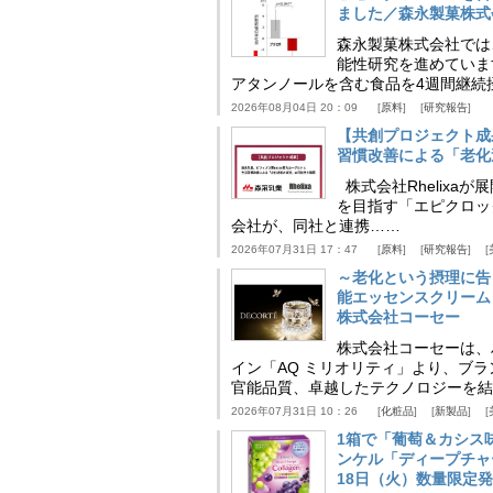
ました／森永製菓株式
森永製菓株式会社では
能性研究を進めていま
アタンノールを含む食品を4週間継続
2026年08月04日 20：09
原料
研究報告
【共創プロジェクト成
習慣改善による「老化速
株式会社Rhelix
を目指す「エピクロッ
会社が、同社と連携……
2026年07月31日 17：47
原料
研究報告
～老化という摂理に告
能エッセンスクリーム
株式会社コーセー
株式会社コーセーは、
イン「AQ ミリオリティ」より、ブ
官能品質、卓越したテクノロジーを結
2026年07月31日 10：26
化粧品
新製品
1箱で「葡萄＆カシス
ンケル「ディープチャ
18日（火）数量限定