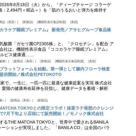
026年8月18日（火）から、「ディープチャージ コラーゲ
価格：2,494円＜税込＞）を「肌のうるおいと弾力を維持す
商品（美容）
新製品
機能性表示食品制度
美容
カラケア睡眠プレミアム』 新発売／アサヒグループ食品株
乳酸菌「ガセリ菌CP2305株」と、「クロセチン」を配合 ア
会社は、機能性表示食品『ココカラケア睡眠プレミアム』
ルピス健康通……
健康）
新商品（美容）
新製品
機能性表示食品制度
美容
スプラットフォームを始動。第一弾として腸内フローラ検査
供開始／株式会社PETOKOTO
+ 専門家で、一生に、一匹一匹に最適な健康提案を実現 株式会社
愛犬・愛猫の健康寿命延伸を目指し、健康データを蓄積・解析
康）
新商品（美容）
新製品
HE MATCHA TOKYOとの限定コラボ！抹茶ラテ発想のクレンジ
で7月下旬より店頭にて販売開始！／モノック株式会社
THE MATCHA TOKYOと、世界中で愛されるBANILA
ーションが実現しました。 「BANILA CO」は全国のバラ