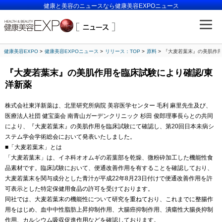
健康と美容のニュースなら健康美容EXPOニュース
健康美容EXPO
健康美容EXPOニュース
リリース：TOP
原料
『大麦若葉末』の美肌作用
『大麦若葉末』の美肌作用を臨床試験により確認/東
洋新薬
株式会社東洋新薬は、北里研究所病院 美容医学センター 毛利 麻里先生及び、
医療法人社団 健宝薬会 南青山ガーデンクリニック 杉田 俊郎理事長らとの共同
により、『大麦若葉末』の美肌作用を臨床試験にて確認し、第20回日本未病シ
ステム学会学術総会において発表いたしました。
■「大麦若葉末」とは
「大麦若葉末」は、イネ科オオムギの若葉部を乾燥、微粉砕加工した機能性食
品素材です。臨床試験において、便通改善作用を有することを確認しており、
大麦若葉末を関与成分とした青汁が平成22年8月23日付けで便通改善作用を許
可表示とした特定保健用食品の許可を受けております。
同社では、大麦若葉末の機能性について研究を重ねており、これまでに整腸作
用をはじめ、血中中性脂肪上昇抑制作用、大腸癌抑制作用、潰瘍性大腸炎抑制
作用、カルシウム吸収促進作用などを確認しております。