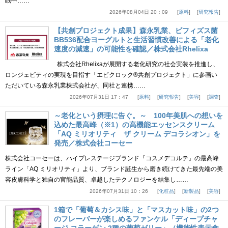
眠中……
2026年08月04日 20：09
原料
研究報告
【共創プロジェクト成果】森永乳業、ビフィズス菌
BB536配合ヨーグルトと生活習慣改善による「老化
速度の減速」の可能性を確認／株式会社Rhelixa
株式会社Rhelixaが展開する老化研究の社会実装を推進し、
ロンジェビティの実現を目指す「エピクロック®共創プロジェクト」に参画い
ただいている森永乳業株式会社が、同社と連携……
2026年07月31日 17：47
原料
研究報告
美容
調査
～老化という摂理に告ぐ。～ 100年美肌への想いを
込めた最高峰（※1）の高機能エッセンスクリーム
「AQ ミリオリティ ザ クリーム デコラシオン」を
発売／株式会社コーセー
株式会社コーセーは、ハイプレステージブランド『コスメデコルテ』の最高峰
ライン「AQ ミリオリティ」より、ブランド誕生から磨き続けてきた最先端の美
容皮膚科学と独自の官能品質、卓越したテクノロジーを結集し……
2026年07月31日 10：26
化粧品
新製品
美容
1箱で「葡萄＆カシス味」と「マスカット味」の2つ
のフレーバーが楽しめるファンケル「ディープチャ