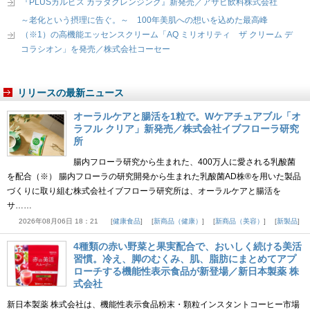
『PLUSカルピス カラダクレンジング』新発売／アサヒ飲料株式会社
～老化という摂理に告ぐ。～ 100年美肌への想いを込めた最高峰
（※1）の高機能エッセンスクリーム「AQ ミリオリティ ザ クリーム デ
コラシオン」を発売／株式会社コーセー
リリースの最新ニュース
オーラルケアと腸活を1粒で。Wケアチュアブル「オ
ラフル クリア」新発売／株式会社イブフローラ研究
所
腸内フローラ研究から生まれた、400万人に愛される乳酸菌
を配合（※） 腸内フローラの研究開発から生まれた乳酸菌AD株®を用いた製品
づくりに取り組む株式会社イブフローラ研究所は、オーラルケアと腸活を
サ……
2026年08月06日 18：21
健康食品
新商品（健康）
新商品（美容）
新製品
4種類の赤い野菜と果実配合で、おいしく続ける美活
習慣。冷え、脚のむくみ、肌、脂肪にまとめてアプ
ローチする機能性表示食品が新登場／新日本製薬 株
式会社
新日本製薬 株式会社は、機能性表示食品粉末・顆粒インスタントコーヒー市場