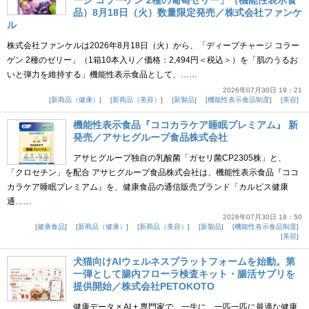
ージ コラーゲン 2種の葡萄ゼリー」（機能性表示食
品）8月18日（火）数量限定発売／株式会社ファンケ
ル
株式会社ファンケルは2026年8月18日（火）から、「ディープチャージ コラー
ゲン 2種のゼリー」（1箱10本入り／価格：2,494円＜税込＞）を「肌のうるお
いと弾力を維持する」機能性表示食品として、……
2026年07月30日 19：21
新商品（健康）
新商品（美容）
新製品
機能性表示食品制度
美容
機能性表示食品『ココカラケア睡眠プレミアム』 新
発売／アサヒグループ食品株式会社
アサヒグループ独自の乳酸菌「ガセリ菌CP2305株」と、
「クロセチン」を配合 アサヒグループ食品株式会社は、機能性表示食品『ココ
カラケア睡眠プレミアム』を、健康食品の通信販売ブランド「カルピス健康
通……
2026年07月30日 18：50
健康食品
新商品（健康）
新商品（美容）
新製品
機能性表示食品制度
美容
犬猫向けAIウェルネスプラットフォームを始動。第
一弾として腸内フローラ検査キット・腸活サプリを
提供開始／株式会社PETOKOTO
健康データ × AI + 専門家で、一生に、一匹一匹に最適な健康