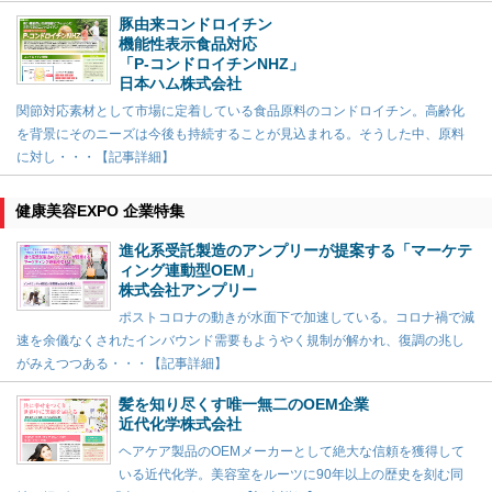
豚由来コンドロイチン
機能性表示食品対応
「P-コンドロイチンNHZ」
日本ハム株式会社
関節対応素材として市場に定着している食品原料のコンドロイチン。高齢化
を背景にそのニーズは今後も持続することが見込まれる。そうした中、原料
に対し・・・【記事詳細】
健康美容EXPO 企業特集
進化系受託製造のアンプリーが提案する「マーケテ
ィング連動型OEM」
株式会社アンプリー
ポストコロナの動きが水面下で加速している。コロナ禍で減
速を余儀なくされたインバウンド需要もようやく規制が解かれ、復調の兆し
がみえつつある・・・【記事詳細】
髪を知り尽くす唯一無二のOEM企業
近代化学株式会社
ヘアケア製品のOEMメーカーとして絶大な信頼を獲得して
いる近代化学。美容室をルーツに90年以上の歴史を刻む同