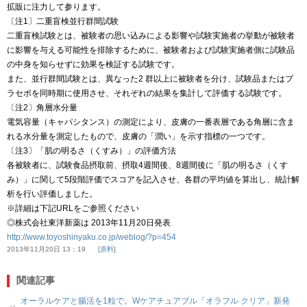
拡販に注力して参ります。
〔注1〕二重盲検並行群間試験
二重盲検試験とは、被験者の思い込みによる影響や試験実施者の挙動が被験者
に影響を与える可能性を排除するために、被験者および試験実施者側に試験品
の中身を知らせずに効果を検証する試験です。
また、並行群間試験とは、異なった2 群以上に被験者を分け、試験品またはプ
ラセボを同時期に使用させ、それぞれの結果を集計して評価する試験です。
〔注2〕角層水分量
電気容量（キャパシタンス）の測定により、皮膚の一番表層である角層に含ま
れる水分量を測定したもので、皮膚の「潤い」を示す指標の一つです。
〔注3〕「肌の明るさ（くすみ）」の評価方法
各被験者に、試験食品摂取前、摂取4週間後、8週間後に「肌の明るさ（くす
み）」に関して5段階評価でスコアを記入させ、各群の平均値を算出し、統計解
析を行い評価しました。
※詳細は下記URLをご参照ください
◎株式会社東洋新薬は 2013年11月20日発表
http://www.toyoshinyaku.co.jp/weblog/?p=454
2013年11月20日 13：19
原料
関連記事
オーラルケアと腸活を1粒で。Wケアチュアブル「オラフル クリア」新発