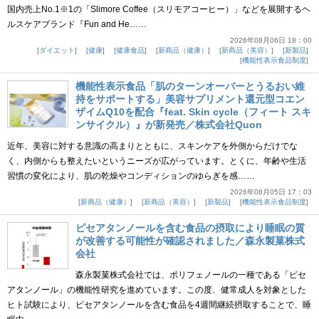
国内売上No.1※1の「Slimore Coffee（スリモアコーヒー）」などを展開するヘ
ルスケアブランド『Fun and He……
2026年08月06日 18：00
ダイエット
健康
健康食品
新商品（健康）
新商品（美容）
新製品
機能性表示食品制度
機能性表示食品「肌のターンオーバーとうるおい維
持をサポートする」美容サプリメント還元型コエン
ザイムQ10を配合『feat. Skin cycle（フィート スキ
ンサイクル）』が新発売／株式会社Quon
近年、美容に対する意識の高まりとともに、スキンケアを外側からだけでな
く、内側からも整えたいというニーズが広がっています。とくに、年齢や生活
習慣の変化により、肌の乾燥やコンディションのゆらぎを感……
2026年08月05日 17：03
新商品（健康）
新商品（美容）
新製品
機能性表示食品制度
ピセアタンノールを含む食品の摂取により睡眠の質
が改善する可能性が確認されました／森永製菓株式
会社
森永製菓株式会社では、ポリフェノールの一種である「ピセ
アタンノール」の機能性研究を進めています。この度、健常成人を対象とした
ヒト試験により、ピセアタンノールを含む食品を4週間継続摂取することで、睡