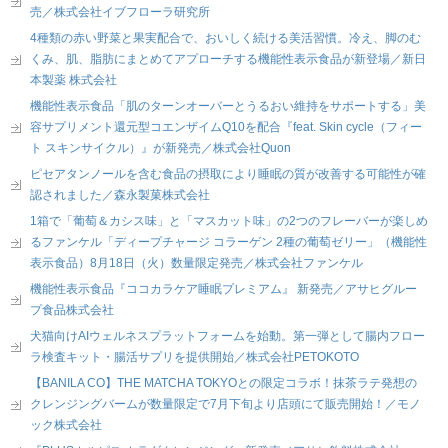
売／株式会社イブフローラ研究所
4種類の赤い野菜と果実配合で、おいしく続ける美活習慣。冷え、脚のむ
くみ、肌、脂肪にまとめてアプローチする機能性表示食品が新登場／新日
本製薬 株式会社
機能性表示食品「肌のターンオーバーとうるおい維持をサポートする」美
容サプリメント還元型コエンザイムQ10を配合『feat. Skin cycle（フィー
ト スキンサイクル）』が新発売／株式会社Quon
ピセアタンノールを含む食品の摂取により睡眠の質が改善する可能性が確
認されました／森永製菓株式会社
1箱で「葡萄＆カシス味」と「マスカット味」の2つのフレーバーが楽しめ
るファンケル「ディープチャージ コラーゲン 2種の葡萄ゼリー」（機能性
表示食品）8月18日（火）数量限定発売／株式会社ファンケル
機能性表示食品『ココカラケア睡眠プレミアム』 新発売／アサヒグルー
プ食品株式会社
犬猫向けAIウェルネスプラットフォームを始動。第一弾として腸内フロー
ラ検査キット・腸活サプリを提供開始／株式会社PETOKOTO
【BANILA CO】THE MATCHA TOKYOとの限定コラボ！抹茶ラテ発想の
クレンジングバームが数量限定で7月下旬より店頭にて販売開始！／モノ
ック株式会社