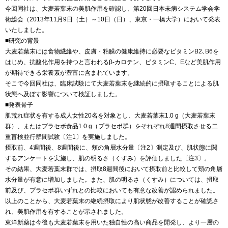
今回同社は、大麦若葉末の美肌作用を確認し、第20回日本未病システム学会学
術総会（2013年11月9日（土）～10日（日）、東京・一橋大学）において発表
いたしました。
■研究の背景
大麦若葉末には食物繊維や、皮膚・粘膜の健康維持に必要なビタミンB2､B6を
はじめ、抗酸化作用を持つと言われるβ‐カロテン、ビタミンC、Eなど美肌作用
が期待できる栄養素が豊富に含まれています。
そこで今回同社は、臨床試験にて大麦若葉末を継続的に摂取することによる肌
状態へ及ぼす影響について検証しました。
■発表骨子
肌荒れ症状を有する成人女性20名を対象とし、大麦若葉末1.0 g（大麦若葉末
群）、またはプラセボ食品1.0 g（プラセボ群）をそれぞれ8週間摂取させる二
重盲検並行群間試験〔注1〕を実施しました。
摂取前、4週間後、8週間後に、頬の角層水分量〔注2〕測定及び、肌状態に関
するアンケートを実施し、肌の明るさ（くすみ）を評価しました〔注3〕。
その結果、大麦若葉末群では、摂取8週間後において摂取前と比較して頬の角層
水分量が有意に増加しました。また、肌の明るさ（くすみ）については、摂取
前及び、プラセボ群いずれとの比較においても有意な改善が認められました。
以上のことから、大麦若葉末の継続摂取により肌状態が改善することが確認さ
れ、美肌作用を有することが示されました。
東洋新薬は今後も大麦若葉末を用いた独自性の高い商品を開発し、より一層の