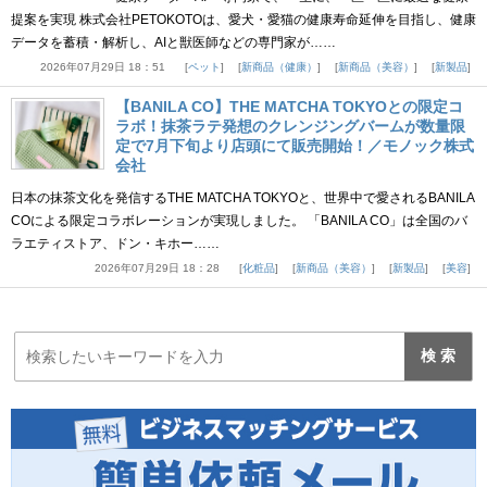
提案を実現 株式会社PETOKOTOは、愛犬・愛猫の健康寿命延伸を目指し、健康
データを蓄積・解析し、AIと獣医師などの専門家が……
2026年07月29日 18：51
ペット
新商品（健康）
新商品（美容）
新製品
【BANILA CO】THE MATCHA TOKYOとの限定コ
ラボ！抹茶ラテ発想のクレンジングバームが数量限
定で7月下旬より店頭にて販売開始！／モノック株式
会社
日本の抹茶文化を発信するTHE MATCHA TOKYOと、世界中で愛されるBANILA
COによる限定コラボレーションが実現しました。 「BANILA CO」は全国のバ
ラエティストア、ドン・キホー……
2026年07月29日 18：28
化粧品
新商品（美容）
新製品
美容