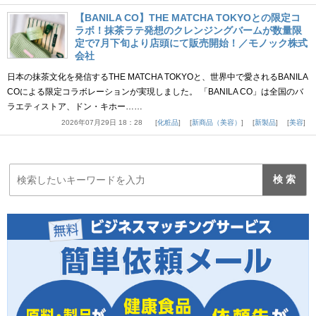
【BANILA CO】THE MATCHA TOKYOとの限定コ
ラボ！抹茶ラテ発想のクレンジングバームが数量限
定で7月下旬より店頭にて販売開始！／モノック株式
会社
日本の抹茶文化を発信するTHE MATCHA TOKYOと、世界中で愛されるBANILA
COによる限定コラボレーションが実現しました。 「BANILA CO」は全国のバ
ラエティストア、ドン・キホー……
2026年07月29日 18：28
化粧品
新商品（美容）
新製品
美容