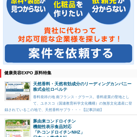
健康美容EXPO 原料特集
天然香料・天然有効成分のリーディングカンパニー
株式会社ロベルテ
香料発祥の地 南フランス・グラース。香料産業の聖地とし
て、ユネスコ（国連教育科学文化機構）の無形文化遺産に登
録されているこの地で、天然香料サプラ・・・【記事詳細】
豚由来コンドロイチン
機能性表示食品対応
「P-コンドロイチンNHZ」