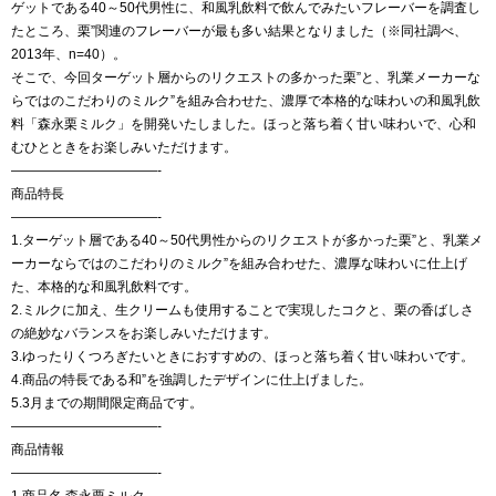
ゲットである40～50代男性に、和風乳飲料で飲んでみたいフレーバーを調査し
たところ、栗”関連のフレーバーが最も多い結果となりました（※同社調べ、
2013年、n=40）。
そこで、今回ターゲット層からのリクエストの多かった栗”と、乳業メーカーな
らではのこだわりのミルク”を組み合わせた、濃厚で本格的な味わいの和風乳飲
料「森永栗ミルク」を開発いたしました。ほっと落ち着く甘い味わいで、心和
むひとときをお楽しみいただけます。
———————————-
商品特長
———————————-
1.ターゲット層である40～50代男性からのリクエストが多かった栗”と、乳業メ
ーカーならではのこだわりのミルク”を組み合わせた、濃厚な味わいに仕上げ
た、本格的な和風乳飲料です。
2.ミルクに加え、生クリームも使用することで実現したコクと、栗の香ばしさ
の絶妙なバランスをお楽しみいただけます。
3.ゆったりくつろぎたいときにおすすめの、ほっと落ち着く甘い味わいです。
4.商品の特長である和”を強調したデザインに仕上げました。
5.3月までの期間限定商品です。
———————————-
商品情報
———————————-
1.商品名 森永栗ミルク