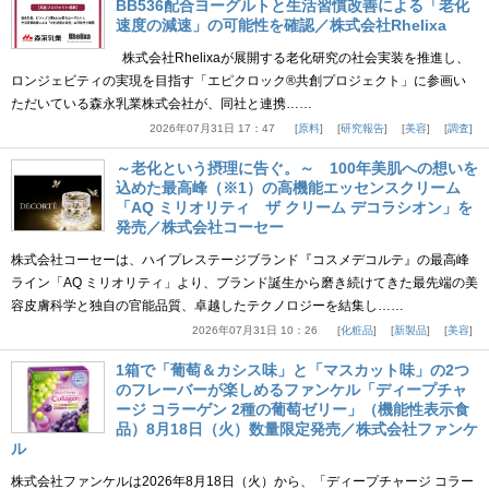
BB536配合ヨーグルトと生活習慣改善による「老化
速度の減速」の可能性を確認／株式会社Rhelixa
株式会社Rhelixaが展開する老化研究の社会実装を推進し、
ロンジェビティの実現を目指す「エピクロック®共創プロジェクト」に参画い
ただいている森永乳業株式会社が、同社と連携……
2026年07月31日 17：47
原料
研究報告
美容
調査
～老化という摂理に告ぐ。～ 100年美肌への想いを
込めた最高峰（※1）の高機能エッセンスクリーム
「AQ ミリオリティ ザ クリーム デコラシオン」を
発売／株式会社コーセー
株式会社コーセーは、ハイプレステージブランド『コスメデコルテ』の最高峰
ライン「AQ ミリオリティ」より、ブランド誕生から磨き続けてきた最先端の美
容皮膚科学と独自の官能品質、卓越したテクノロジーを結集し……
2026年07月31日 10：26
化粧品
新製品
美容
1箱で「葡萄＆カシス味」と「マスカット味」の2つ
のフレーバーが楽しめるファンケル「ディープチャ
ージ コラーゲン 2種の葡萄ゼリー」（機能性表示食
品）8月18日（火）数量限定発売／株式会社ファンケ
ル
株式会社ファンケルは2026年8月18日（火）から、「ディープチャージ コラー