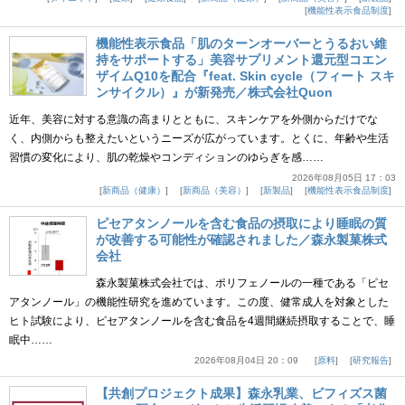
機能性表示食品制度
機能性表示食品「肌のターンオーバーとうるおい維
持をサポートする」美容サプリメント還元型コエン
ザイムQ10を配合『feat. Skin cycle（フィート スキ
ンサイクル）』が新発売／株式会社Quon
近年、美容に対する意識の高まりとともに、スキンケアを外側からだけでな
く、内側からも整えたいというニーズが広がっています。とくに、年齢や生活
習慣の変化により、肌の乾燥やコンディションのゆらぎを感……
2026年08月05日 17：03
新商品（健康）
新商品（美容）
新製品
機能性表示食品制度
ピセアタンノールを含む食品の摂取により睡眠の質
が改善する可能性が確認されました／森永製菓株式
会社
森永製菓株式会社では、ポリフェノールの一種である「ピセ
アタンノール」の機能性研究を進めています。この度、健常成人を対象とした
ヒト試験により、ピセアタンノールを含む食品を4週間継続摂取することで、睡
眠中……
2026年08月04日 20：09
原料
研究報告
【共創プロジェクト成果】森永乳業、ビフィズス菌