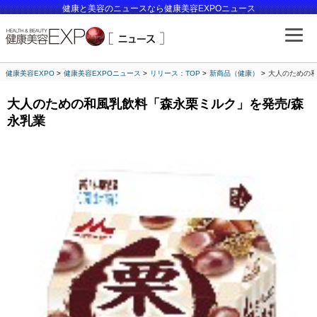
健康と美容のニュースなら健康美容EXPOニュース
健康美容EXPO
健康美容EXPOニュース
リリース：TOP
新商品（健康）
大人のための和
大人のための和風乳飲料「森永栗ミルク」を発売/森
永乳業