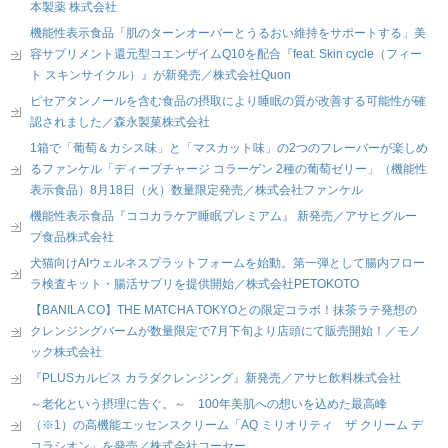
本製薬 株式会社
機能性表示食品「肌のターンオーバーとうるおい維持をサポートする」美
容サプリメント還元型コエンザイムQ10を配合『feat. Skin cycle（フィー
ト スキンサイクル）』が新発売／株式会社Quon
ピセアタンノールを含む食品の摂取により睡眠の質が改善する可能性が確
認されました／森永製菓株式会社
1箱で「葡萄＆カシス味」と「マスカット味」の2つのフレーバーが楽しめ
るファンケル「ディープチャージ コラーゲン 2種の葡萄ゼリー」（機能性
表示食品）8月18日（火）数量限定発売／株式会社ファンケル
機能性表示食品『ココカラケア睡眠プレミアム』 新発売／アサヒグルー
プ食品株式会社
犬猫向けAIウェルネスプラットフォームを始動。第一弾として腸内フロー
ラ検査キット・腸活サプリを提供開始／株式会社PETOKOTO
【BANILA CO】THE MATCHA TOKYOとの限定コラボ！抹茶ラテ発想の
クレンジングバームが数量限定で7月下旬より店頭にて販売開始！／モノ
ック株式会社
『PLUSカルピス カラダクレンジング』新発売／アサヒ飲料株式会社
～老化という摂理に告ぐ。～ 100年美肌への想いを込めた最高峰
（※1）の高機能エッセンスクリーム「AQ ミリオリティ ザ クリーム デ
コラシオン」を発売／株式会社コーセー