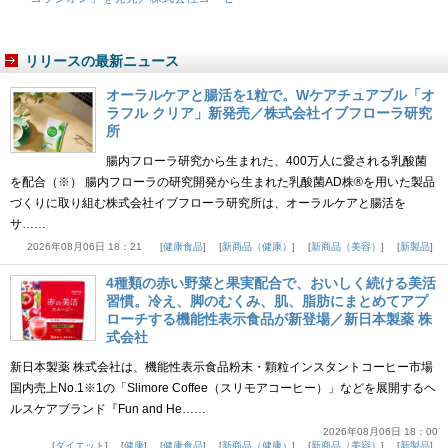
リリースの最新ニュース
オーラルケアと腸活を1粒で。Wケアチュアブル「オ
ラフル クリア」新発売／株式会社イブフローラ研究
所
腸内フローラ研究から生まれた、400万人に愛される乳酸菌
を配合（※） 腸内フローラの研究開発から生まれた乳酸菌AD株®を用いた製品
づくりに取り組む株式会社イブフローラ研究所は、オーラルケアと腸活を
サ……
2026年08月06日 18：21
健康食品
新商品（健康）
新商品（美容）
新製品
4種類の赤い野菜と果実配合で、おいしく続ける美活
習慣。冷え、脚のむくみ、肌、脂肪にまとめてアプ
ローチする機能性表示食品が新登場／新日本製薬 株
式会社
新日本製薬 株式会社は、機能性表示食品粉末・顆粒インスタントコーヒー市場
国内売上No.1※1の「Slimore Coffee（スリモアコーヒー）」などを展開するヘ
ルスケアブランド『Fun and He……
2026年08月06日 18：00
ダイエット
健康
健康食品
新商品（健康）
新商品（美容）
新製品