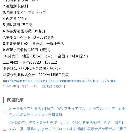
2.種類別 乳飲料
3.包装形態 ゲーブルトップ
4.内容量 500ml
5.賞味期限 15日間
6.保存方法 要冷蔵10℃以下
7.主要ターゲット 40～50代男性
8.主要売場 CVS、量販店、一般小売店
9.希望小売価格 130円（税別）
10.発売日・地区 1月14日（火）・全国（沖縄を除く）
11.JANコード 4902720 107112
※詳細は下記URLをご参照ください
◎森永乳業株式会社 2014年1月8日発表
http://www.morinagamilk.co.jp/corporate/release/2013/0107_1775.html
2014年01月07日 10：42
新商品（健康）
関連記事
オーラルケアと腸活を1粒で。Wケアチュアブル「オラフル クリア」新発
売／株式会社イブフローラ研究所
4種類の赤い野菜と果実配合で、おいしく続ける美活習慣。冷え、脚のむ
くみ、肌、脂肪にまとめてアプローチする機能性表示食品が新登場／新日