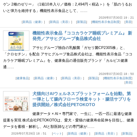
ゲン 2種のゼリー」（1箱10本入り／価格：2,494円＜税込＞）を「肌のうるお
いと弾力を維持する」機能性表示食品として、……
2026年07月30日 19：21
新商品（健康）
新商品（美容）
新製品
機能性表示食品制度
美容
機能性表示食品『ココカラケア睡眠プレミアム』 新
発売／アサヒグループ食品株式会社
アサヒグループ独自の乳酸菌「ガセリ菌CP2305株」と、
「クロセチン」を配合 アサヒグループ食品株式会社は、機能性表示食品『ココ
カラケア睡眠プレミアム』を、健康食品の通信販売ブランド「カルピス健康
通……
2026年07月30日 18：50
健康食品
新商品（健康）
新商品（美容）
新製品
機能性表示食品制度
美容
犬猫向けAIウェルネスプラットフォームを始動。第
一弾として腸内フローラ検査キット・腸活サプリを
提供開始／株式会社PETOKOTO
健康データ × AI + 専門家で、一生に、一匹一匹に最適な健康
提案を実現 株式会社PETOKOTOは、愛犬・愛猫の健康寿命延伸を目指し、健康
データを蓄積・解析し、AIと獣医師などの専門家が……
2026年07月29日 18：51
ペット
新商品（健康）
新商品（美容）
新製品