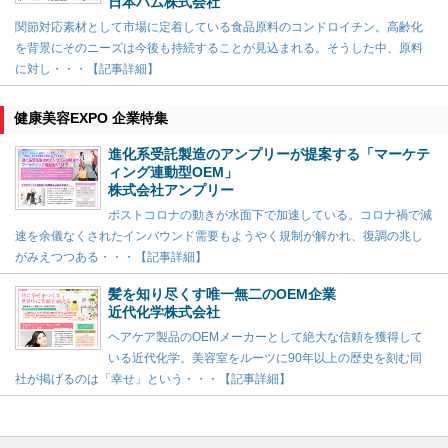
日本ハム株式会社
関節対応素材として市場に定着している食品原料のコンドロイチン。高齢化
を背景にそのニーズは今後も持続することが見込まれる。そうした中、原料
に対し・・・【記事詳細】
健康美容EXPO 企業特集
進化系受託製造のアンプリーが提案する「マーケテ
ィング連動型OEM」
株式会社アンプリー
ポストコロナの動きが水面下で加速している。コロナ禍で減
速を余儀なくされたインバウンド需要もようやく規制が解かれ、復調の兆し
がみえつつある・・・【記事詳細】
髪を知り尽くす唯一無二のOEM企業
近代化学株式会社
ヘアケア製品のOEMメーカーとして絶大な信頼を獲得して
いる近代化学。美容室をルーツに90年以上の歴史を刻む同
社が掲げるのは「幸せ」という・・・【記事詳細】