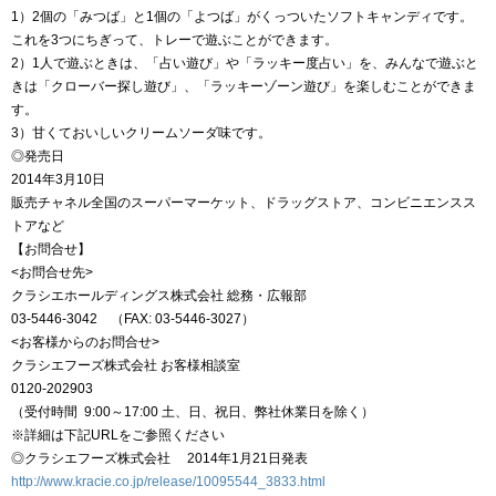
1）2個の「みつば」と1個の「よつば」がくっついたソフトキャンディです。
これを3つにちぎって、トレーで遊ぶことができます。
2）1人で遊ぶときは、「占い遊び」や「ラッキー度占い」を、みんなで遊ぶと
きは「クローバー探し遊び」、「ラッキーゾーン遊び」を楽しむことができま
す。
3）甘くておいしいクリームソーダ味です。
◎発売日
2014年3月10日
販売チャネル全国のスーパーマーケット、ドラッグストア、コンビニエンスス
トアなど
【お問合せ】
<お問合せ先>
クラシエホールディングス株式会社 総務・広報部
03-5446-3042 （FAX: 03-5446-3027）
<お客様からのお問合せ>
クラシエフーズ株式会社 お客様相談室
0120-202903
（受付時間 9:00～17:00 土、日、祝日、弊社休業日を除く）
※詳細は下記URLをご参照ください
◎クラシエフーズ株式会社 2014年1月21日発表
http://www.kracie.co.jp/release/10095544_3833.html