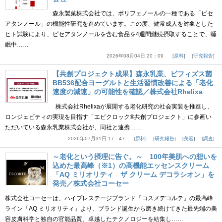
森永製菓株式会社では、ポリフェノールの一種である「ピセ
アタンノール」の機能性研究を進めています。この度、健常成人を対象とした
ヒト試験により、ピセアタンノールを含む食品を4週間継続摂取することで、睡
眠中……
2026年08月04日 20：09
原料
研究報告
【共創プロジェクト成果】森永乳業、ビフィズス菌
BB536配合ヨーグルトと生活習慣改善による「老化
速度の減速」の可能性を確認／株式会社Rhelixa
株式会社Rhelixaが展開する老化研究の社会実装を推進し、
ロンジェビティの実現を目指す「エピクロック®共創プロジェクト」に参画い
ただいている森永乳業株式会社が、同社と連携……
2026年07月31日 17：47
原料
研究報告
美容
調査
～老化という摂理に告ぐ。～ 100年美肌への想いを
込めた最高峰（※1）の高機能エッセンスクリーム
「AQ ミリオリティ ザ クリーム デコラシオン」を
発売／株式会社コーセー
株式会社コーセーは、ハイプレステージブランド『コスメデコルテ』の最高峰
ライン「AQ ミリオリティ」より、ブランド誕生から磨き続けてきた最先端の美
容皮膚科学と独自の官能品質、卓越したテクノロジーを結集し……