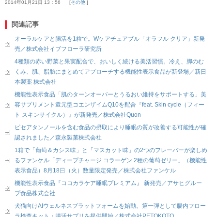
2014年01月21日 13：56
その他.
関連記事
オーラルケアと腸活を1粒で。Wケアチュアブル「オラフル クリア」新発
売／株式会社イブフローラ研究所
4種類の赤い野菜と果実配合で、おいしく続ける美活習慣。冷え、脚のむ
くみ、肌、脂肪にまとめてアプローチする機能性表示食品が新登場／新日
本製薬 株式会社
機能性表示食品「肌のターンオーバーとうるおい維持をサポートする」美
容サプリメント還元型コエンザイムQ10を配合『feat. Skin cycle（フィー
ト スキンサイクル）』が新発売／株式会社Quon
ピセアタンノールを含む食品の摂取により睡眠の質が改善する可能性が確
認されました／森永製菓株式会社
1箱で「葡萄＆カシス味」と「マスカット味」の2つのフレーバーが楽しめ
るファンケル「ディープチャージ コラーゲン 2種の葡萄ゼリー」（機能性
表示食品）8月18日（火）数量限定発売／株式会社ファンケル
機能性表示食品『ココカラケア睡眠プレミアム』 新発売／アサヒグルー
プ食品株式会社
犬猫向けAIウェルネスプラットフォームを始動。第一弾として腸内フロー
ラ検査キット・腸活サプリを提供開始／株式会社PETOKOTO