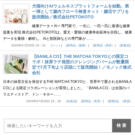
犬猫向けAIウェルネスプラットフォームを始動。第
一弾として腸内フローラ検査キット・腸活サプリを
提供開始／株式会社PETOKOTO
健康データ × AI + 専門家で、一生に、一匹一匹に最適な健康
提案を実現 株式会社PETOKOTOは、愛犬・愛猫の健康寿命延伸を目指し、健康
データを蓄積・解析し、AIと獣医師などの専門家が……
2026年07月29日 18：51
ペット
新商品（健康）
新商品（美容）
新製品
【BANILA CO】THE MATCHA TOKYOとの限定コ
ラボ！抹茶ラテ発想のクレンジングバームが数量限
定で7月下旬より店頭にて販売開始！／モノック株式
会社
日本の抹茶文化を発信するTHE MATCHA TOKYOと、世界中で愛されるBANILA
COによる限定コラボレーションが実現しました。 「BANILA CO」は全国のバ
ラエティストア、ドン・キホー……
2026年07月29日 18：28
化粧品
新商品（美容）
新製品
美容