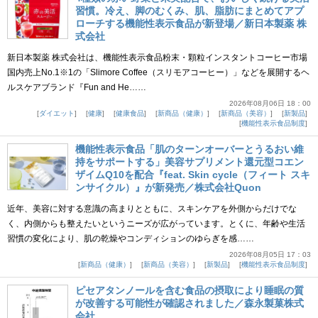
習慣。冷え、脚のむくみ、肌、脂肪にまとめてアプ
ローチする機能性表示食品が新登場／新日本製薬 株
式会社
新日本製薬 株式会社は、機能性表示食品粉末・顆粒インスタントコーヒー市場
国内売上No.1※1の「Slimore Coffee（スリモアコーヒー）」などを展開するヘ
ルスケアブランド『Fun and He……
2026年08月06日 18：00
ダイエット
健康
健康食品
新商品（健康）
新商品（美容）
新製品
機能性表示食品制度
機能性表示食品「肌のターンオーバーとうるおい維
持をサポートする」美容サプリメント還元型コエン
ザイムQ10を配合『feat. Skin cycle（フィート スキ
ンサイクル）』が新発売／株式会社Quon
近年、美容に対する意識の高まりとともに、スキンケアを外側からだけでな
く、内側からも整えたいというニーズが広がっています。とくに、年齢や生活
習慣の変化により、肌の乾燥やコンディションのゆらぎを感……
2026年08月05日 17：03
新商品（健康）
新商品（美容）
新製品
機能性表示食品制度
ピセアタンノールを含む食品の摂取により睡眠の質
が改善する可能性が確認されました／森永製菓株式
会社