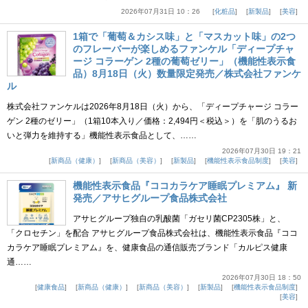
2026年07月31日 10：26
化粧品
新製品
美容
1箱で「葡萄＆カシス味」と「マスカット味」の2つ
のフレーバーが楽しめるファンケル「ディープチャ
ージ コラーゲン 2種の葡萄ゼリー」（機能性表示食
品）8月18日（火）数量限定発売／株式会社ファンケ
ル
株式会社ファンケルは2026年8月18日（火）から、「ディープチャージ コラー
ゲン 2種のゼリー」（1箱10本入り／価格：2,494円＜税込＞）を「肌のうるお
いと弾力を維持する」機能性表示食品として、……
2026年07月30日 19：21
新商品（健康）
新商品（美容）
新製品
機能性表示食品制度
美容
機能性表示食品『ココカラケア睡眠プレミアム』 新
発売／アサヒグループ食品株式会社
アサヒグループ独自の乳酸菌「ガセリ菌CP2305株」と、
「クロセチン」を配合 アサヒグループ食品株式会社は、機能性表示食品『ココ
カラケア睡眠プレミアム』を、健康食品の通信販売ブランド「カルピス健康
通……
2026年07月30日 18：50
健康食品
新商品（健康）
新商品（美容）
新製品
機能性表示食品制度
美容