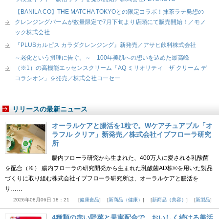
【BANILA CO】THE MATCHA TOKYOとの限定コラボ！抹茶ラテ発想の
クレンジングバームが数量限定で7月下旬より店頭にて販売開始！／モノ
ック株式会社
『PLUSカルピス カラダクレンジング』新発売／アサヒ飲料株式会社
～老化という摂理に告ぐ。～ 100年美肌への想いを込めた最高峰
（※1）の高機能エッセンスクリーム「AQ ミリオリティ ザ クリーム デ
コラシオン」を発売／株式会社コーセー
リリースの最新ニュース
オーラルケアと腸活を1粒で。Wケアチュアブル「オ
ラフル クリア」新発売／株式会社イブフローラ研究
所
腸内フローラ研究から生まれた、400万人に愛される乳酸菌
を配合（※） 腸内フローラの研究開発から生まれた乳酸菌AD株®を用いた製品
づくりに取り組む株式会社イブフローラ研究所は、オーラルケアと腸活を
サ……
2026年08月06日 18：21
健康食品
新商品（健康）
新商品（美容）
新製品
4種類の赤い野菜と果実配合で、おいしく続ける美活