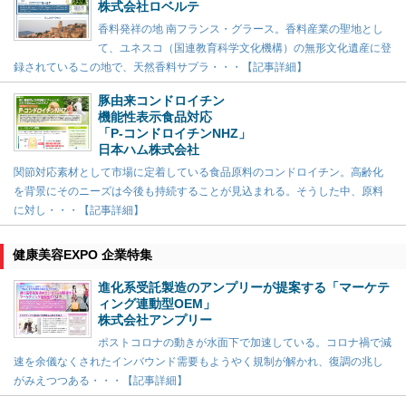
株式会社ロベルテ
香料発祥の地 南フランス・グラース。香料産業の聖地とし
て、ユネスコ（国連教育科学文化機構）の無形文化遺産に登
録されているこの地で、天然香料サプラ・・・【記事詳細】
豚由来コンドロイチン
機能性表示食品対応
「P-コンドロイチンNHZ」
日本ハム株式会社
関節対応素材として市場に定着している食品原料のコンドロイチン。高齢化
を背景にそのニーズは今後も持続することが見込まれる。そうした中、原料
に対し・・・【記事詳細】
健康美容EXPO 企業特集
進化系受託製造のアンプリーが提案する「マーケテ
ィング連動型OEM」
株式会社アンプリー
ポストコロナの動きが水面下で加速している。コロナ禍で減
速を余儀なくされたインバウンド需要もようやく規制が解かれ、復調の兆し
がみえつつある・・・【記事詳細】