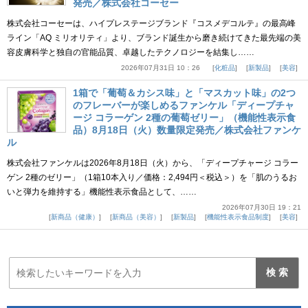
発売／株式会社コーセー
株式会社コーセーは、ハイプレステージブランド『コスメデコルテ』の最高峰
ライン「AQ ミリオリティ」より、ブランド誕生から磨き続けてきた最先端の美
容皮膚科学と独自の官能品質、卓越したテクノロジーを結集し……
2026年07月31日 10：26
化粧品
新製品
美容
1箱で「葡萄＆カシス味」と「マスカット味」の2つ
のフレーバーが楽しめるファンケル「ディープチャ
ージ コラーゲン 2種の葡萄ゼリー」（機能性表示食
品）8月18日（火）数量限定発売／株式会社ファンケ
ル
株式会社ファンケルは2026年8月18日（火）から、「ディープチャージ コラー
ゲン 2種のゼリー」（1箱10本入り／価格：2,494円＜税込＞）を「肌のうるお
いと弾力を維持する」機能性表示食品として、……
2026年07月30日 19：21
新商品（健康）
新商品（美容）
新製品
機能性表示食品制度
美容