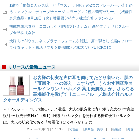
1箱で「葡萄＆カシス味」と「マスカット味」の2つのフレーバーが楽しめ
るファンケル「ディープチャージ コラーゲン 2種の葡萄ゼリー」（機能性
表示食品）8月18日（火）数量限定発売／株式会社ファンケル
機能性表示食品『ココカラケア睡眠プレミアム』 新発売／アサヒグルー
プ食品株式会社
犬猫向けAIウェルネスプラットフォームを始動。第一弾として腸内フロー
ラ検査キット・腸活サプリを提供開始／株式会社PETOKOTO
リリースの最新ニュース
お客様の切実な声に耳を傾けてたどり着いた、肌の
「薄層化」への答え こすらず、うるおす朝夜別オ
ールインワン「ハルメク 薬用美肌液」が、さらなる
高機能化を遂げてリニューアル！／株式会社ハルメ
クホールディングス
～ UVカット・バリア強化・ナノ浸透。大人の肌変化に寄り添う充実の1本完結
設計 〜 販売部数No.1（※1）雑誌『ハルメク』を発行する株式会社ハルメク
は、大人の肌変化である「薄層化（はくそうか）」に……
2026年08月07日 17：36
化粧品
新商品（美容）
新製品
美容