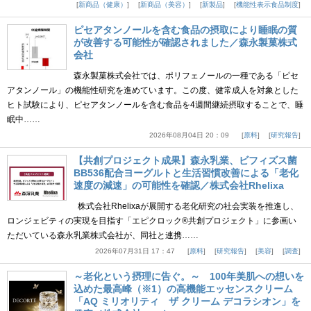
新商品（健康）
新商品（美容）
新製品
機能性表示食品制度
ピセアタンノールを含む食品の摂取により睡眠の質
が改善する可能性が確認されました／森永製菓株式
会社
森永製菓株式会社では、ポリフェノールの一種である「ピセ
アタンノール」の機能性研究を進めています。この度、健常成人を対象とした
ヒト試験により、ピセアタンノールを含む食品を4週間継続摂取することで、睡
眠中……
2026年08月04日 20：09
原料
研究報告
【共創プロジェクト成果】森永乳業、ビフィズス菌
BB536配合ヨーグルトと生活習慣改善による「老化
速度の減速」の可能性を確認／株式会社Rhelixa
株式会社Rhelixaが展開する老化研究の社会実装を推進し、
ロンジェビティの実現を目指す「エピクロック®共創プロジェクト」に参画い
ただいている森永乳業株式会社が、同社と連携……
2026年07月31日 17：47
原料
研究報告
美容
調査
～老化という摂理に告ぐ。～ 100年美肌への想いを
込めた最高峰（※1）の高機能エッセンスクリーム
「AQ ミリオリティ ザ クリーム デコラシオン」を