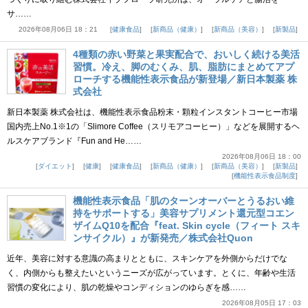
サ……
2026年08月06日 18：21
健康食品
新商品（健康）
新商品（美容）
新製品
4種類の赤い野菜と果実配合で、おいしく続ける美活
習慣。冷え、脚のむくみ、肌、脂肪にまとめてアプ
ローチする機能性表示食品が新登場／新日本製薬 株
式会社
新日本製薬 株式会社は、機能性表示食品粉末・顆粒インスタントコーヒー市場
国内売上No.1※1の「Slimore Coffee（スリモアコーヒー）」などを展開するヘ
ルスケアブランド『Fun and He……
2026年08月06日 18：00
ダイエット
健康
健康食品
新商品（健康）
新商品（美容）
新製品
機能性表示食品制度
機能性表示食品「肌のターンオーバーとうるおい維
持をサポートする」美容サプリメント還元型コエン
ザイムQ10を配合『feat. Skin cycle（フィート スキ
ンサイクル）』が新発売／株式会社Quon
近年、美容に対する意識の高まりとともに、スキンケアを外側からだけでな
く、内側からも整えたいというニーズが広がっています。とくに、年齢や生活
習慣の変化により、肌の乾燥やコンディションのゆらぎを感……
2026年08月05日 17：03