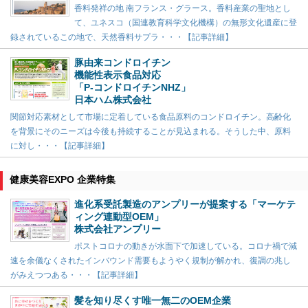
香料発祥の地 南フランス・グラース。香料産業の聖地とし
て、ユネスコ（国連教育科学文化機構）の無形文化遺産に登
録されているこの地で、天然香料サプラ・・・【記事詳細】
豚由来コンドロイチン
機能性表示食品対応
「P-コンドロイチンNHZ」
日本ハム株式会社
関節対応素材として市場に定着している食品原料のコンドロイチン。高齢化
を背景にそのニーズは今後も持続することが見込まれる。そうした中、原料
に対し・・・【記事詳細】
健康美容EXPO 企業特集
進化系受託製造のアンプリーが提案する「マーケテ
ィング連動型OEM」
株式会社アンプリー
ポストコロナの動きが水面下で加速している。コロナ禍で減
速を余儀なくされたインバウンド需要もようやく規制が解かれ、復調の兆し
がみえつつある・・・【記事詳細】
髪を知り尽くす唯一無二のOEM企業