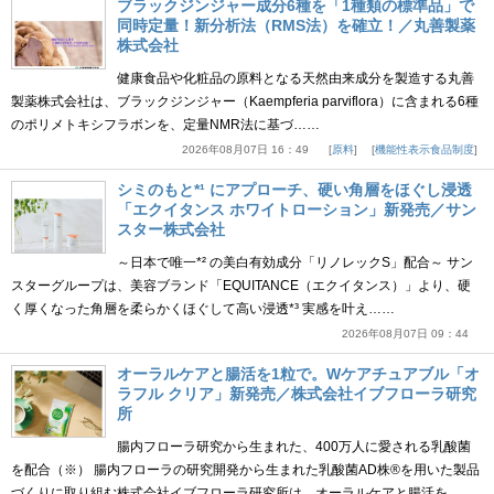
ブラックジンジャー成分6種を「1種類の標準品」で
同時定量！新分析法（RMS法）を確立！／丸善製薬
株式会社
健康食品や化粧品の原料となる天然由来成分を製造する丸善
製薬株式会社は、ブラックジンジャー（Kaempferia parviflora）に含まれる6種
のポリメトキシフラボンを、定量NMR法に基づ……
2026年08月07日 16：49
原料
機能性表示食品制度
シミのもと*¹ にアプローチ、硬い角層をほぐし浸透
「エクイタンス ホワイトローション」新発売／サン
スター株式会社
～日本で唯一*² の美白有効成分「リノレックS」配合～ サン
スターグループは、美容ブランド「EQUITANCE（エクイタンス）」より、硬
く厚くなった角層を柔らかくほぐして高い浸透*³ 実感を叶え……
2026年08月07日 09：44
オーラルケアと腸活を1粒で。Wケアチュアブル「オ
ラフル クリア」新発売／株式会社イブフローラ研究
所
腸内フローラ研究から生まれた、400万人に愛される乳酸菌
を配合（※） 腸内フローラの研究開発から生まれた乳酸菌AD株®を用いた製品
づくりに取り組む株式会社イブフローラ研究所は、オーラルケアと腸活を