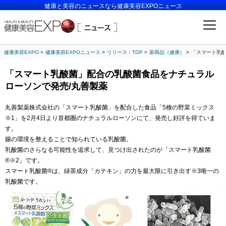
健康と美容のニュースなら健康美容EXPOニュース
健康美容EXPO
健康美容EXPOニュース
リリース：TOP
新商品（健康）
「スマート乳酸
「スマート乳酸菌」配合の乳酸菌食品をナチュラル
ローソンで発売/丸善製薬
丸善製薬株式会社の「スマート乳酸菌」を配合した食品「5種の野菜ミックス
※1」を2月4日より首都圏のナチュラルローソンにて、発売し好評を得ていま
す。
腸の環境を整えることで知られている乳酸菌。
乳酸菌のさらなる可能性を追求して、見つけ出されたのが「スマート乳酸菌
®※2」です。
スマート乳酸菌®は、緑茶成分「カテキン」の力を最大限に引き出す※3唯一の
乳酸菌です。