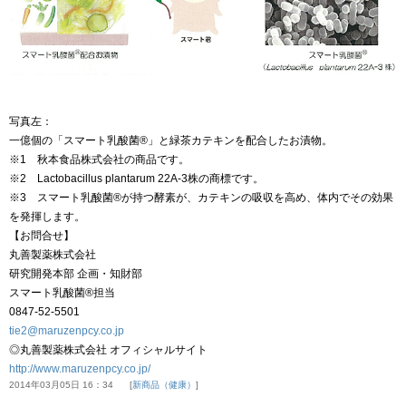
写真左：
一億個の「スマート乳酸菌®」と緑茶カテキンを配合したお漬物。
※1 秋本食品株式会社の商品です。
※2 Lactobacillus plantarum 22A-3株の商標です。
※3 スマート乳酸菌®が持つ酵素が、カテキンの吸収を高め、体内でその効果
を発揮します。
【お問合せ】
丸善製薬株式会社
研究開発本部 企画・知財部
スマート乳酸菌®担当
0847-52-5501
tie2@maruzenpcy.co.jp
◎丸善製薬株式会社 オフィシャルサイト
http://www.maruzenpcy.co.jp/
2014年03月05日 16：34
新商品（健康）