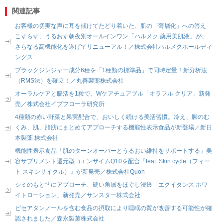
関連記事
お客様の切実な声に耳を傾けてたどり着いた、肌の「薄層化」への答え
こすらず、うるおす朝夜別オールインワン「ハルメク 薬用美肌液」が、
さらなる高機能化を遂げてリニューアル！／株式会社ハルメクホールディ
ングス
ブラックジンジャー成分6種を「1種類の標準品」で同時定量！新分析法
（RMS法）を確立！／丸善製薬株式会社
オーラルケアと腸活を1粒で。Wケアチュアブル「オラフル クリア」新発
売／株式会社イブフローラ研究所
4種類の赤い野菜と果実配合で、おいしく続ける美活習慣。冷え、脚のむ
くみ、肌、脂肪にまとめてアプローチする機能性表示食品が新登場／新日
本製薬 株式会社
機能性表示食品「肌のターンオーバーとうるおい維持をサポートする」美
容サプリメント還元型コエンザイムQ10を配合『feat. Skin cycle（フィー
ト スキンサイクル）』が新発売／株式会社Quon
シミのもと*¹ にアプローチ、硬い角層をほぐし浸透「エクイタンス ホワ
イトローション」新発売／サンスター株式会社
ピセアタンノールを含む食品の摂取により睡眠の質が改善する可能性が確
認されました／森永製菓株式会社