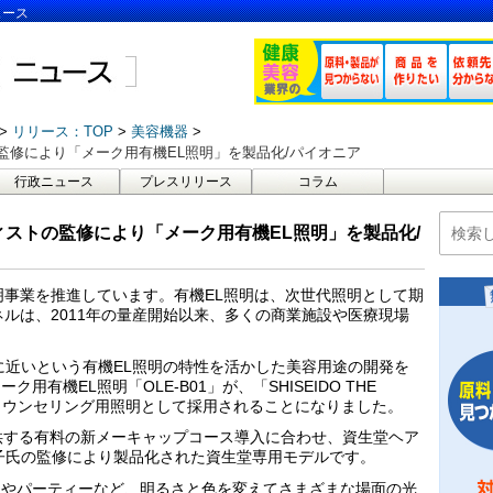
ュース
リリース：TOP
美容機器
監修により「メーク用有機EL照明」を製品化/パイオニア
行政ニュース
プレスリリース
コラム
ストの監修により「メーク用有機EL照明」を製品化/
明事業を推進しています。有機EL照明は、次世代照明として期
ネルは、2011年の量産開始以来、多くの商業施設や医療現場
に近いという有機EL照明の特性を活かした美容用途の開発を
有機EL照明「OLE-B01」が、「SHISEIDO THE
容カウンセリング用照明として採用されることになりました。
供する有料の新メーキャップコース導入に合わせ、資生堂ヘア
子氏の監修により製品化された資生堂専用モデルです。
スやパーティーなど、明るさと色を変えてさまざまな場面の光