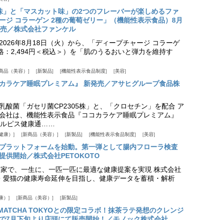
味」と「マスカット味」の2つのフレーバーが楽しめるファ
ージ コラーゲン 2種の葡萄ゼリー」（機能性表示食品）8月
発売／株式会社ファンケル
026年8月18日（火）から、「ディープチャージ コラーゲ
価格：2,494円＜税込＞）を「肌のうるおいと弾力を維持す
商品（美容）
新製品
機能性表示食品制度
美容
カラケア睡眠プレミアム』 新発売／アサヒグループ食品株
乳酸菌「ガセリ菌CP2305株」と、「クロセチン」を配合 ア
会社は、機能性表示食品『ココカラケア睡眠プレミアム』
ルピス健康通……
健康）
新商品（美容）
新製品
機能性表示食品制度
美容
スプラットフォームを始動。第一弾として腸内フローラ検査
供開始／株式会社PETOKOTO
+ 専門家で、一生に、一匹一匹に最適な健康提案を実現 株式会社
愛犬・愛猫の健康寿命延伸を目指し、健康データを蓄積・解析
康）
新商品（美容）
新製品
HE MATCHA TOKYOとの限定コラボ！抹茶ラテ発想のクレンジ
で7月下旬より店頭にて販売開始！／モノック株式会社