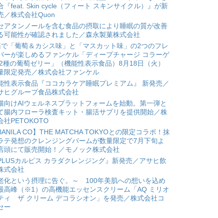
合『feat. Skin cycle（フィート スキンサイクル）』が新
売／株式会社Quon
セアタンノールを含む食品の摂取により睡眠の質が改善
る可能性が確認されました／森永製菓株式会社
箱で「葡萄＆カシス味」と「マスカット味」の2つのフレ
バーが楽しめるファンケル「ディープチャージ コラーゲ
 2種の葡萄ゼリー」（機能性表示食品）8月18日（火）
量限定発売／株式会社ファンケル
能性表示食品『ココカラケア睡眠プレミアム』 新発売／
サヒグループ食品株式会社
猫向けAIウェルネスプラットフォームを始動。第一弾と
て腸内フローラ検査キット・腸活サプリを提供開始／株
会社PETOKOTO
BANILA CO】THE MATCHA TOKYOとの限定コラボ！抹
ラテ発想のクレンジングバームが数量限定で7月下旬よ
店頭にて販売開始！／モノック株式会社
PLUSカルピス カラダクレンジング』新発売／アサヒ飲
株式会社
老化という摂理に告ぐ。～ 100年美肌への想いを込め
最高峰（※1）の高機能エッセンスクリーム「AQ ミリオ
ティ ザ クリーム デコラシオン」を発売／株式会社コ
セー