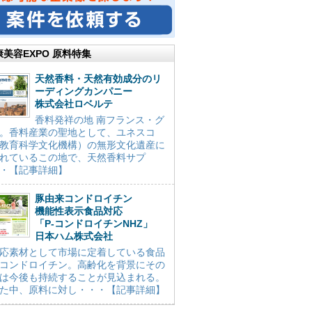
康美容EXPO 原料特集
天然香料・天然有効成分のリ
ーディングカンパニー
株式会社ロベルテ
香料発祥の地 南フランス・グ
。香料産業の聖地として、ユネスコ
教育科学文化機構）の無形文化遺産に
れているこの地で、天然香料サプ
・【記事詳細】
豚由来コンドロイチン
機能性表示食品対応
「P-コンドロイチンNHZ」
日本ハム株式会社
応素材として市場に定着している食品
コンドロイチン。高齢化を背景にその
は今後も持続することが見込まれる。
た中、原料に対し・・・【記事詳細】