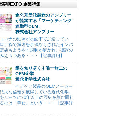
康美容EXPO 企業特集
進化系受託製造のアンプリー
が提案する「マーケティング
連動型OEM」
株式会社アンプリー
コロナの動きが水面下で加速してい
ロナ禍で減速を余儀なくされたインバ
需要もようやく規制が解かれ、復調の
みえつつある・・・【記事詳細】
髪を知り尽くす唯一無二の
OEM企業
近代化学株式会社
ヘアケア製品のOEMメーカー
絶大な信頼を獲得している近代化学。
をルーツに90年以上の歴史を刻む同社
るのは「幸せ」という・・・【記事詳