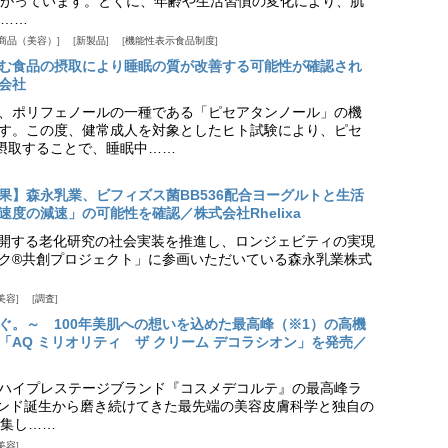
がっています。とくに、年齢や生活習慣の変化により、肌
……
商品（美容）
新製品
機能性表示食品制度
む食品の摂取により睡眠の質が改善する可能性が確認され
会社
、ポリフェノールの一種である「ピセアタンノール」の機
す。この度、健常成人を対象としたヒト試験により、ピセ
摂取することで、睡眠中……
果】森永乳業、ビフィズス菌BB536配合ヨーグルトと生活
度の減速」の可能性を確認／株式会社Rhelixa
aが展開する老化研究の社会実装を推進し、ロンジェビティの実現
ク®共創プロジェクト」に参画いただいている森永乳業株式
美容
調査
ぐ。～ 100年美肌への想いを込めた最高峰（※1）の高機
「AQ ミリオリティ ザ クリーム デコラシオン」を発売／
ハイプレステージブランド『コスメデコルテ』の最高峰ラ
ランド誕生から磨き続けてきた最先端の美容皮膚科学と独自の
集し……
美容