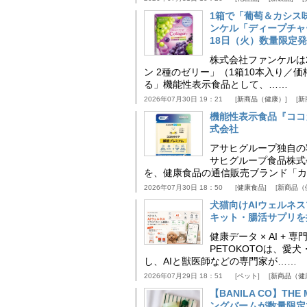
1箱で「葡萄＆カシス
ンケル「ディープチャ
18日（火）数量限定
株式会社ファンケルは2
ン 2種のゼリー」（1箱10本入り／
る」機能性表示食品として、……
2026年07月30日 19：21
新商品（健康）
新
機能性表示食品『ココ
式会社
アサヒグループ独自の
サヒグループ食品株式
を、健康食品の通信販売ブランド「カ
2026年07月30日 18：50
健康食品
新商品（
犬猫向けAIウェルネ
キット・腸活サプリを提
健康データ × AI 
PETOKOTOは、
し、AIと獣医師などの専門家が……
2026年07月29日 18：51
ペット
新商品（健
【BANILA CO】T
ングバームが数量限定