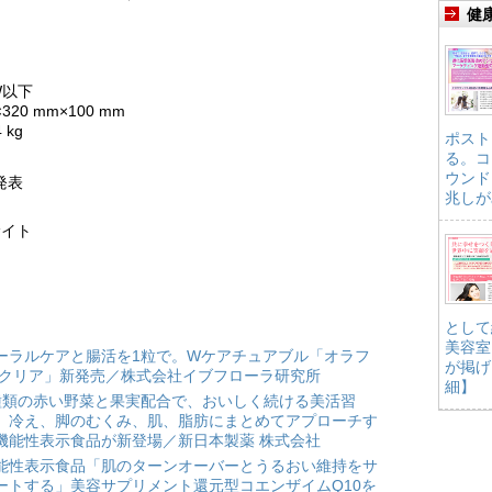
健
W以下
20 mm×100 mm
kg
ポスト
る。コ
ウンド
発表
兆しが
サイト
として
美容室
ーラルケアと腸活を1粒で。Wケアチュアブル「オラフ
が掲げ
 クリア」新発売／株式会社イブフローラ研究所
細】
種類の赤い野菜と果実配合で、おいしく続ける美活習
。冷え、脚のむくみ、肌、脂肪にまとめてアプローチす
機能性表示食品が新登場／新日本製薬 株式会社
能性表示食品「肌のターンオーバーとうるおい維持をサ
ートする」美容サプリメント還元型コエンザイムQ10を