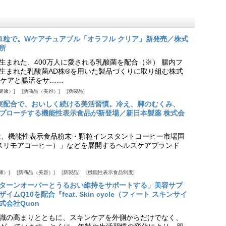
1粒で。Wケアチュアブル「オラフル クリア」新発売／株式
所
生まれた、400万人に愛される乳酸菌を配合（※） 腸内フ
生まれた乳酸菌AD株®を用いた製品づくりに取り組む株式
ケアと腸活をサ……
健康）
新商品（美容）
新製品
実配合で、おいしく続ける美活習慣。冷え、脚のむくみ、
プローチする機能性表示食品が新登場／新日本製薬 株式会
は、機能性表示食品粉末・顆粒インスタントコーヒー市場国
offee（スリモアコーヒー）」などを展開するヘルスケアブランド
康）
新商品（美容）
新製品
機能性表示食品制度
ターンオーバーとうるおい維持をサポートする」美容サプ
Q10を配合『feat. Skin cycle（フィート スキンサイ
式会社Quon
識の高まりとともに、スキンケアを外側からだけでなく、