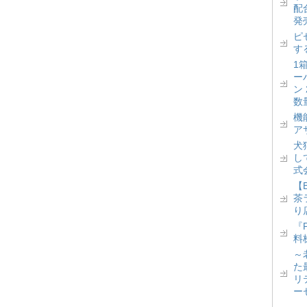
配
発
ピ
す
1
ー
ン
数
機
ア
犬
し
式
【
茶
り
『
料
～
た
リ
ー