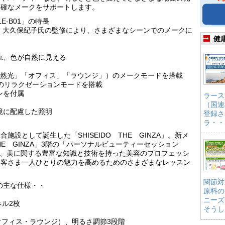
的確なメークをサポートします。
E-B01」の特長
 大久保紀子氏の監修により、さまざまなシーンでのメークに
健
れ、色が自然に見える
自然光」「オフィス」「ラウンジ」）のメークモードを搭載
ンのリラクゼーションモードを搭載
ンを付属
ラース
（国連
境に配慮した照明
登録さ
ラ・・
設として誕生した「SHISEIDO THE GINZA」。新メ
THE GINZA」3階の「パーソナルビューティーセッション
では、美に関する豊富な知識と技術を持った美容のプロフェッシ
お客さま一人ひとりの魅力を高めるためのさまざまなレッスン
関節対
」の主な仕様・・
原料の
ニーズ
ネル2枚
そうし
オフィス・ラウンジ）、明るさ調節3段階