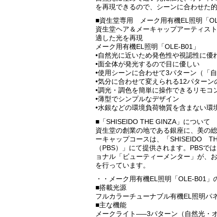
を再現できるので、シーンに合わせた
■資生堂専用 メーク用有機EL照明「OL
資生堂ヘア＆メーキャップアーティスト
適した光を再現
メーク用有機EL照明「OLE-B01」
•自然光に近いため発色性や視認性に優
•面全体が発光するので目に優しい
•使用シーンに合わせて3パターン（「
•気分に合わせて変えられる12パター
•調光・調色を簡単に操作できるリモコ
•薄型でシンプルなデザイン
•水銀などの環境負荷物質を含まない環
■「SHISEIDO THE GINZA」について
資生堂の創業の地である銀座に、美の総合施
ーキャップコースは、「SHISEIDO 
（PBS）」にて提供されます。PBS
ョナル「ビューティーメンター」が、
を行っています。
・・メーク用有機EL照明「OLE-B01
■搭載光源
フルカラーチューナブル有機EL照明パ
■主な機能
メークライト—–3パターン（自然光・