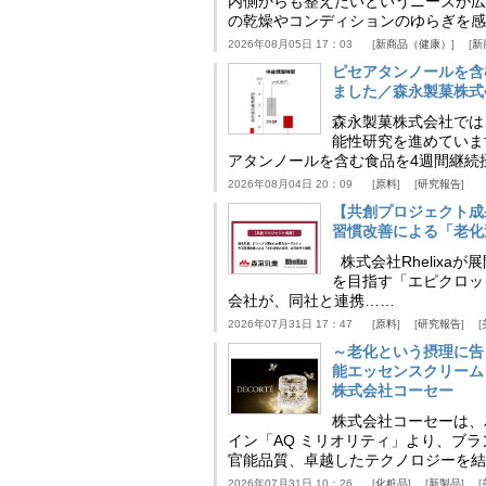
内側からも整えたいというニーズが広
の乾燥やコンディションのゆらぎを感
2026年08月05日 17：03
新商品（健康）
新
ピセアタンノールを含
ました／森永製菓株式
森永製菓株式会社では
能性研究を進めていま
アタンノールを含む食品を4週間継続
2026年08月04日 20：09
原料
研究報告
【共創プロジェクト成
習慣改善による「老化速
株式会社Rhelix
を目指す「エピクロッ
会社が、同社と連携……
2026年07月31日 17：47
原料
研究報告
～老化という摂理に告
能エッセンスクリーム
株式会社コーセー
株式会社コーセーは、
イン「AQ ミリオリティ」より、ブ
官能品質、卓越したテクノロジーを結
2026年07月31日 10：26
化粧品
新製品