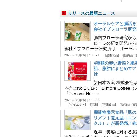
リリースの最新ニュース
オーラルケアと腸活を
会社イブフローラ研究
腸内フローラ研究から
ローラの研究開発から
会社イブフローラ研究所は、オーラル
2026年08月06日 18：21
健康食品
新商品（
4種類の赤い野菜と果
肌、脂肪にまとめてア
社
新日本製薬 株式会社
内売上No.1※1の「Slimore C
『Fun and He……
2026年08月06日 18：00
ダイエット
健康
健康食品
新商品（健
機能性表示食品「肌の
リメント還元型コエンザイム
クル）』が新発売／株
近年、美容に対する意