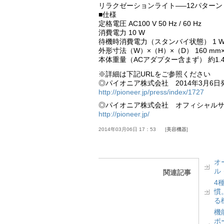
リラクゼーションライト—–12パターン
■仕様
定格電圧 AC100 V 50 Hz / 60 Hz
消費電力 10 W
待機時消費電力（スタンバイ状態） 1 
外形寸法（W）×（H）×（D） 160 mm×3
本体重量（ACアダプター含まず） 約1.4 
※詳細は下記URLをご参照ください
◎パイオニア株式会社 2014年3月6日
http://pioneer.jp/press/index/1727
◎パイオニア株式会社 オフィシャル
http://pioneer.jp/
2014年03月06日 17：53
美容機器
オ
ル
関連記事
4
慣
る
機
ポ