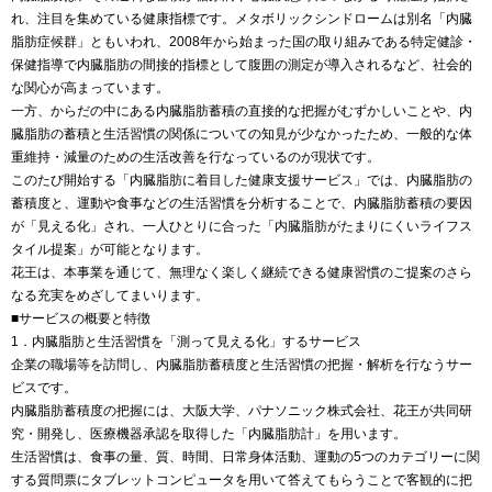
れ、注目を集めている健康指標です。メタボリックシンドロームは別名「内臓
脂肪症候群」ともいわれ、2008年から始まった国の取り組みである特定健診・
保健指導で内臓脂肪の間接的指標として腹囲の測定が導入されるなど、社会的
な関心が高まっています。
一方、からだの中にある内臓脂肪蓄積の直接的な把握がむずかしいことや、内
臓脂肪の蓄積と生活習慣の関係についての知見が少なかったため、一般的な体
重維持・減量のための生活改善を行なっているのが現状です。
このたび開始する「内臓脂肪に着目した健康支援サービス」では、内臓脂肪の
蓄積度と、運動や食事などの生活習慣を分析することで、内臓脂肪蓄積の要因
が「見える化」され、一人ひとりに合った「内臓脂肪がたまりにくいライフス
タイル提案」が可能となります。
花王は、本事業を通じて、無理なく楽しく継続できる健康習慣のご提案のさら
なる充実をめざしてまいります。
■サービスの概要と特徴
1．内臓脂肪と生活習慣を「測って見える化」するサービス
企業の職場等を訪問し、内臓脂肪蓄積度と生活習慣の把握・解析を行なうサー
ビスです。
内臓脂肪蓄積度の把握には、大阪大学、パナソニック株式会社、花王が共同研
究・開発し、医療機器承認を取得した「内臓脂肪計」を用います。
生活習慣は、食事の量、質、時間、日常身体活動、運動の5つのカテゴリーに関
する質問票にタブレットコンピュータを用いて答えてもらうことで客観的に把