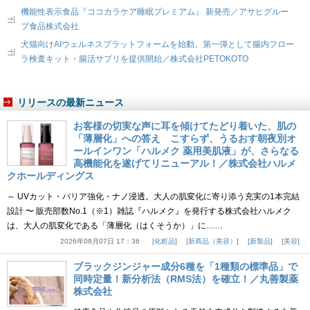
機能性表示食品『ココカラケア睡眠プレミアム』 新発売／アサヒグルー
プ食品株式会社
犬猫向けAIウェルネスプラットフォームを始動。第一弾として腸内フロー
ラ検査キット・腸活サプリを提供開始／株式会社PETOKOTO
リリースの最新ニュース
お客様の切実な声に耳を傾けてたどり着いた、肌の
「薄層化」への答え こすらず、うるおす朝夜別オ
ールインワン「ハルメク 薬用美肌液」が、さらなる
高機能化を遂げてリニューアル！／株式会社ハルメ
クホールディングス
～ UVカット・バリア強化・ナノ浸透。大人の肌変化に寄り添う充実の1本完結
設計 〜 販売部数No.1（※1）雑誌『ハルメク』を発行する株式会社ハルメク
は、大人の肌変化である「薄層化（はくそうか）」に……
2026年08月07日 17：36
化粧品
新商品（美容）
新製品
美容
ブラックジンジャー成分6種を「1種類の標準品」で
同時定量！新分析法（RMS法）を確立！／丸善製薬
株式会社