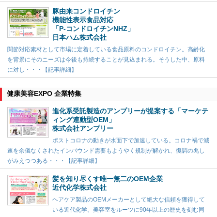
豚由来コンドロイチン
機能性表示食品対応
「P-コンドロイチンNHZ」
日本ハム株式会社
関節対応素材として市場に定着している食品原料のコンドロイチン。高齢化
を背景にそのニーズは今後も持続することが見込まれる。そうした中、原料
に対し・・・【記事詳細】
健康美容EXPO 企業特集
進化系受託製造のアンプリーが提案する「マーケテ
ィング連動型OEM」
株式会社アンプリー
ポストコロナの動きが水面下で加速している。コロナ禍で減
速を余儀なくされたインバウンド需要もようやく規制が解かれ、復調の兆し
がみえつつある・・・【記事詳細】
髪を知り尽くす唯一無二のOEM企業
近代化学株式会社
ヘアケア製品のOEMメーカーとして絶大な信頼を獲得して
いる近代化学。美容室をルーツに90年以上の歴史を刻む同