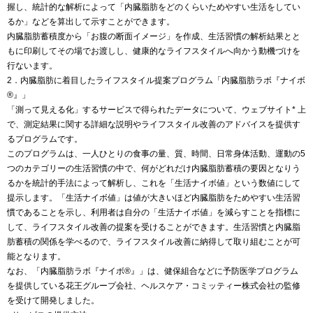
握し、統計的な解析によって「内臓脂肪をどのくらいためやすい生活をしてい
るか」などを算出して示すことができます。
内臓脂肪蓄積度から「お腹の断面イメージ」を作成、生活習慣の解析結果とと
もに印刷してその場でお渡しし、健康的なライフスタイルへ向かう動機づけを
行ないます。
2．内臓脂肪に着目したライフスタイル提案プログラム「内臓脂肪ラボ『ナイボ
®』」
「測って見える化」するサービスで得られたデータについて、ウェブサイト* 上
で、測定結果に関する詳細な説明やライフスタイル改善のアドバイスを提供す
るプログラムです。
このプログラムは、一人ひとりの食事の量、質、時間、日常身体活動、運動の5
つのカテゴリーの生活習慣の中で、何がどれだけ内臓脂肪蓄積の要因となりう
るかを統計的手法によって解析し、これを「生活ナイボ値」という数値にして
提示します。「生活ナイボ値」は値が大きいほど内臓脂肪をためやすい生活習
慣であることを示し、利用者は自分の「生活ナイボ値」を減らすことを指標に
して、ライフスタイル改善の提案を受けることができます。生活習慣と内臓脂
肪蓄積の関係を学べるので、ライフスタイル改善に納得して取り組むことが可
能となります。
なお、「内臓脂肪ラボ『ナイボ®』」は、健保組合などに予防医学プログラム
を提供している花王グループ会社、ヘルスケア・コミッティー株式会社の監修
を受けて開発しました。