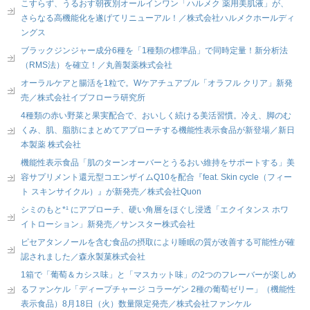
こすらず、うるおす朝夜別オールインワン「ハルメク 薬用美肌液」が、
さらなる高機能化を遂げてリニューアル！／株式会社ハルメクホールディ
ングス
ブラックジンジャー成分6種を「1種類の標準品」で同時定量！新分析法
（RMS法）を確立！／丸善製薬株式会社
オーラルケアと腸活を1粒で。Wケアチュアブル「オラフル クリア」新発
売／株式会社イブフローラ研究所
4種類の赤い野菜と果実配合で、おいしく続ける美活習慣。冷え、脚のむ
くみ、肌、脂肪にまとめてアプローチする機能性表示食品が新登場／新日
本製薬 株式会社
機能性表示食品「肌のターンオーバーとうるおい維持をサポートする」美
容サプリメント還元型コエンザイムQ10を配合『feat. Skin cycle（フィー
ト スキンサイクル）』が新発売／株式会社Quon
シミのもと*¹ にアプローチ、硬い角層をほぐし浸透「エクイタンス ホワ
イトローション」新発売／サンスター株式会社
ピセアタンノールを含む食品の摂取により睡眠の質が改善する可能性が確
認されました／森永製菓株式会社
1箱で「葡萄＆カシス味」と「マスカット味」の2つのフレーバーが楽しめ
るファンケル「ディープチャージ コラーゲン 2種の葡萄ゼリー」（機能性
表示食品）8月18日（火）数量限定発売／株式会社ファンケル