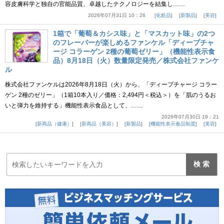
容皮膚科学と独自の官能品質、卓越したテクノロジーを結集し……
2026年07月31日 10：26
化粧品
新製品
美容
1箱で「葡萄＆カシス味」と「マスカット味」の2つ
のフレーバーが楽しめるファンケル「ディープチャ
ージ コラーゲン 2種の葡萄ゼリー」（機能性表示食
品）8月18日（火）数量限定発売／株式会社ファンケ
ル
株式会社ファンケルは2026年8月18日（火）から、「ディープチャージ コラー
ゲン 2種のゼリー」（1箱10本入り／価格：2,494円＜税込＞）を「肌のうるお
いと弾力を維持する」機能性表示食品として、……
2026年07月30日 19：21
新商品（健康）
新商品（美容）
新製品
機能性表示食品制度
美容