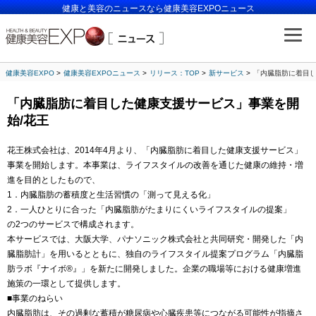
健康と美容のニュースなら健康美容EXPOニュース
健康美容EXPO
健康美容EXPOニュース
リリース：TOP
新サービス
「内臓脂肪に着目し
「内臓脂肪に着目した健康支援サービス」事業を開
始/花王
花王株式会社は、2014年4月より、「内臓脂肪に着目した健康支援サービス」
事業を開始します。本事業は、ライフスタイルの改善を通じた健康の維持・増
進を目的としたもので、
1．内臓脂肪の蓄積度と生活習慣の「測って見える化」
2．一人ひとりに合った「内臓脂肪がたまりにくいライフスタイルの提案」
の2つのサービスで構成されます。
本サービスでは、大阪大学、パナソニック株式会社と共同研究・開発した「内
臓脂肪計」を用いるとともに、独自のライフスタイル提案プログラム「内臓脂
肪ラボ『ナイボ®』」を新たに開発しました。企業の職場等における健康増進
施策の一環として提供します。
■事業のねらい
内臓脂肪は、その過剰な蓄積が糖尿病や心臓疾患等につながる可能性が指摘さ