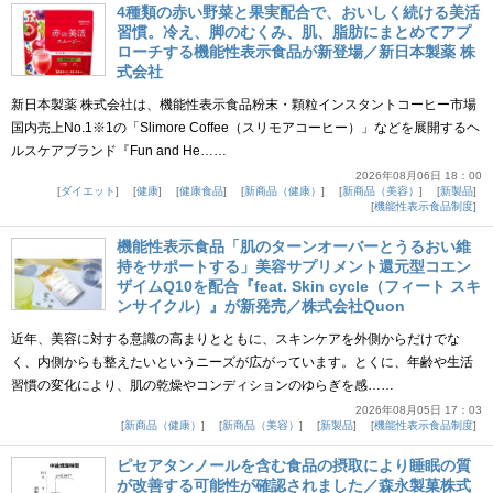
4種類の赤い野菜と果実配合で、おいしく続ける美活
習慣。冷え、脚のむくみ、肌、脂肪にまとめてアプ
ローチする機能性表示食品が新登場／新日本製薬 株
式会社
新日本製薬 株式会社は、機能性表示食品粉末・顆粒インスタントコーヒー市場
国内売上No.1※1の「Slimore Coffee（スリモアコーヒー）」などを展開するヘ
ルスケアブランド『Fun and He……
2026年08月06日 18：00
ダイエット
健康
健康食品
新商品（健康）
新商品（美容）
新製品
機能性表示食品制度
機能性表示食品「肌のターンオーバーとうるおい維
持をサポートする」美容サプリメント還元型コエン
ザイムQ10を配合『feat. Skin cycle（フィート スキ
ンサイクル）』が新発売／株式会社Quon
近年、美容に対する意識の高まりとともに、スキンケアを外側からだけでな
く、内側からも整えたいというニーズが広がっています。とくに、年齢や生活
習慣の変化により、肌の乾燥やコンディションのゆらぎを感……
2026年08月05日 17：03
新商品（健康）
新商品（美容）
新製品
機能性表示食品制度
ピセアタンノールを含む食品の摂取により睡眠の質
が改善する可能性が確認されました／森永製菓株式