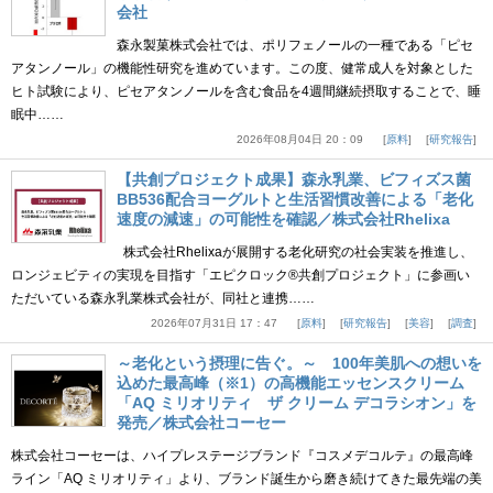
会社
森永製菓株式会社では、ポリフェノールの一種である「ピセ
アタンノール」の機能性研究を進めています。この度、健常成人を対象とした
ヒト試験により、ピセアタンノールを含む食品を4週間継続摂取することで、睡
眠中……
2026年08月04日 20：09
原料
研究報告
【共創プロジェクト成果】森永乳業、ビフィズス菌
BB536配合ヨーグルトと生活習慣改善による「老化
速度の減速」の可能性を確認／株式会社Rhelixa
株式会社Rhelixaが展開する老化研究の社会実装を推進し、
ロンジェビティの実現を目指す「エピクロック®共創プロジェクト」に参画い
ただいている森永乳業株式会社が、同社と連携……
2026年07月31日 17：47
原料
研究報告
美容
調査
～老化という摂理に告ぐ。～ 100年美肌への想いを
込めた最高峰（※1）の高機能エッセンスクリーム
「AQ ミリオリティ ザ クリーム デコラシオン」を
発売／株式会社コーセー
株式会社コーセーは、ハイプレステージブランド『コスメデコルテ』の最高峰
ライン「AQ ミリオリティ」より、ブランド誕生から磨き続けてきた最先端の美