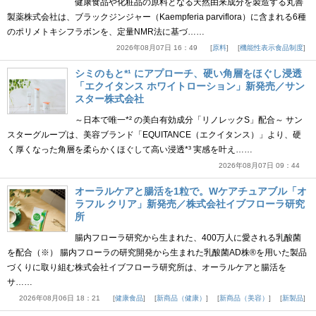
健康食品や化粧品の原料となる天然由来成分を製造する丸善
製薬株式会社は、ブラックジンジャー（Kaempferia parviflora）に含まれる6種
のポリメトキシフラボンを、定量NMR法に基づ……
2026年08月07日 16：49
原料
機能性表示食品制度
シミのもと*¹ にアプローチ、硬い角層をほぐし浸透
「エクイタンス ホワイトローション」新発売／サン
スター株式会社
～日本で唯一*² の美白有効成分「リノレックS」配合～ サン
スターグループは、美容ブランド「EQUITANCE（エクイタンス）」より、硬
く厚くなった角層を柔らかくほぐして高い浸透*³ 実感を叶え……
2026年08月07日 09：44
オーラルケアと腸活を1粒で。Wケアチュアブル「オ
ラフル クリア」新発売／株式会社イブフローラ研究
所
腸内フローラ研究から生まれた、400万人に愛される乳酸菌
を配合（※） 腸内フローラの研究開発から生まれた乳酸菌AD株®を用いた製品
づくりに取り組む株式会社イブフローラ研究所は、オーラルケアと腸活を
サ……
2026年08月06日 18：21
健康食品
新商品（健康）
新商品（美容）
新製品