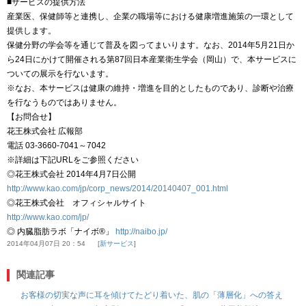
■サービスの提供方法
産業医、保健師等と連携し、企業の職場等における健康増進施策の一環として
提供します。
保健分野の学会等を通じて普及を図ってまいります。なお、2014年5月21日か
ら24日にかけて開催される第87回日本産業衛生学会（岡山）で、本サービスに
ついての展示を行ないます。
※なお、本サービスは健康の維持・増進を目的としたものであり、診断や治療
を行なうものではありません。
【お問合せ】
花王株式会社 広報部
電話 03-3660-7041～7042
※詳細は下記URLをご参照ください
◎花王株式会社 2014年4月7日公開
http://www.kao.com/jp/corp_news/2014/20140407_001.html
◎花王株式会社 オフィシャルサイト
http://www.kao.com/jp/
◎ 内臓脂肪ラボ「ナイボ®」
http://naibo.jp/
2014年04月07日 20：54
新サービス
関連記事
お客様の切実な声に耳を傾けてたどり着いた、肌の「薄層化」への答え