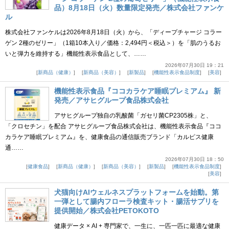
品）8月18日（火）数量限定発売／株式会社ファンケ
ル
株式会社ファンケルは2026年8月18日（火）から、「ディープチャージ コラー
ゲン 2種のゼリー」（1箱10本入り／価格：2,494円＜税込＞）を「肌のうるお
いと弾力を維持する」機能性表示食品として、……
2026年07月30日 19：21
新商品（健康）
新商品（美容）
新製品
機能性表示食品制度
美容
機能性表示食品『ココカラケア睡眠プレミアム』 新
発売／アサヒグループ食品株式会社
アサヒグループ独自の乳酸菌「ガセリ菌CP2305株」と、
「クロセチン」を配合 アサヒグループ食品株式会社は、機能性表示食品『ココ
カラケア睡眠プレミアム』を、健康食品の通信販売ブランド「カルピス健康
通……
2026年07月30日 18：50
健康食品
新商品（健康）
新商品（美容）
新製品
機能性表示食品制度
美容
犬猫向けAIウェルネスプラットフォームを始動。第
一弾として腸内フローラ検査キット・腸活サプリを
提供開始／株式会社PETOKOTO
健康データ × AI + 専門家で、一生に、一匹一匹に最適な健康