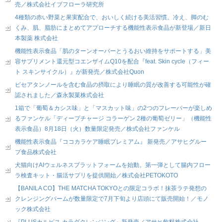
売／株式会社イブフローラ研究所
4種類の赤い野菜と果実配合で、おいしく続ける美活習慣。冷え、脚のむ
くみ、肌、脂肪にまとめてアプローチする機能性表示食品が新登場／新日
本製薬 株式会社
機能性表示食品「肌のターンオーバーとうるおい維持をサポートする」美
容サプリメント還元型コエンザイムQ10を配合『feat. Skin cycle（フィー
ト スキンサイクル）』が新発売／株式会社Quon
ピセアタンノールを含む食品の摂取により睡眠の質が改善する可能性が確
認されました／森永製菓株式会社
1箱で「葡萄＆カシス味」と「マスカット味」の2つのフレーバーが楽しめ
るファンケル「ディープチャージ コラーゲン 2種の葡萄ゼリー」（機能性
表示食品）8月18日（火）数量限定発売／株式会社ファンケル
機能性表示食品『ココカラケア睡眠プレミアム』 新発売／アサヒグルー
プ食品株式会社
犬猫向けAIウェルネスプラットフォームを始動。第一弾として腸内フロー
ラ検査キット・腸活サプリを提供開始／株式会社PETOKOTO
【BANILA CO】THE MATCHA TOKYOとの限定コラボ！抹茶ラテ発想の
クレンジングバームが数量限定で7月下旬より店頭にて販売開始！／モノ
ック株式会社