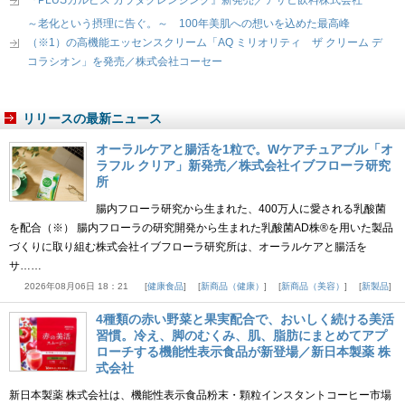
『PLUSカルピス カラダクレンジング』新発売／アサヒ飲料株式会社
～老化という摂理に告ぐ。～ 100年美肌への想いを込めた最高峰
（※1）の高機能エッセンスクリーム「AQ ミリオリティ ザ クリーム デ
コラシオン」を発売／株式会社コーセー
リリースの最新ニュース
オーラルケアと腸活を1粒で。Wケアチュアブル「オ
ラフル クリア」新発売／株式会社イブフローラ研究
所
腸内フローラ研究から生まれた、400万人に愛される乳酸菌
を配合（※） 腸内フローラの研究開発から生まれた乳酸菌AD株®を用いた製品
づくりに取り組む株式会社イブフローラ研究所は、オーラルケアと腸活を
サ……
2026年08月06日 18：21
健康食品
新商品（健康）
新商品（美容）
新製品
4種類の赤い野菜と果実配合で、おいしく続ける美活
習慣。冷え、脚のむくみ、肌、脂肪にまとめてアプ
ローチする機能性表示食品が新登場／新日本製薬 株
式会社
新日本製薬 株式会社は、機能性表示食品粉末・顆粒インスタントコーヒー市場