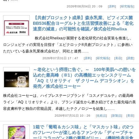
2026年08月04日 20：09
原料
研究報告
【共創プロジェクト成果】森永乳業、ビフィズス菌
BB536配合ヨーグルトと生活習慣改善による「老化
速度の減速」の可能性を確認／株式会社Rhelixa
株式会社Rhelixaが展開する老化研究の社会実装を推進し、
ロンジェビティの実現を目指す「エピクロック®共創プロジェクト」に参画い
ただいている森永乳業株式会社が、同社と連携……
2026年07月31日 17：47
原料
研究報告
美容
調査
～老化という摂理に告ぐ。～ 100年美肌への想いを
込めた最高峰（※1）の高機能エッセンスクリーム
「AQ ミリオリティ ザ クリーム デコラシオン」を
発売／株式会社コーセー
株式会社コーセーは、ハイプレステージブランド『コスメデコルテ』の最高峰
ライン「AQ ミリオリティ」より、ブランド誕生から磨き続けてきた最先端の美
容皮膚科学と独自の官能品質、卓越したテクノロジーを結集し……
2026年07月31日 10：26
化粧品
新製品
美容
1箱で「葡萄＆カシス味」と「マスカット味」の2つ
のフレーバーが楽しめるファンケル「ディープチャ
ージ コラーゲン 2種の葡萄ゼリー」（機能性表示食