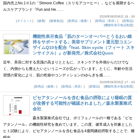
国内売上No.1※1の「Slimore Coffee（スリモアコーヒー）」などを展開するヘ
ルスケアブランド『Fun and He……
2026年08月06日 18：00
ダイエット
健康
健康食品
新商品（健康）
新商品（美容）
新製品
機能性表示食品制度
機能性表示食品「肌のターンオーバーとうるおい維
持をサポートする」美容サプリメント還元型コエン
ザイムQ10を配合『feat. Skin cycle（フィート スキ
ンサイクル）』が新発売／株式会社Quon
近年、美容に対する意識の高まりとともに、スキンケアを外側からだけでな
く、内側からも整えたいというニーズが広がっています。とくに、年齢や生活
習慣の変化により、肌の乾燥やコンディションのゆらぎを感……
2026年08月05日 17：03
新商品（健康）
新商品（美容）
新製品
機能性表示食品制度
ピセアタンノールを含む食品の摂取により睡眠の質
が改善する可能性が確認されました／森永製菓株式
会社
森永製菓株式会社では、ポリフェノールの一種である「ピセ
アタンノール」の機能性研究を進めています。この度、健常成人を対象とした
ヒト試験により、ピセアタンノールを含む食品を4週間継続摂取することで、睡
眠中……