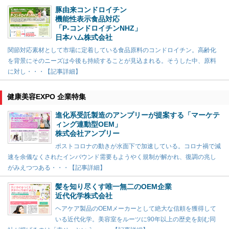
豚由来コンドロイチン
機能性表示食品対応
「P-コンドロイチンNHZ」
日本ハム株式会社
関節対応素材として市場に定着している食品原料のコンドロイチン。高齢化
を背景にそのニーズは今後も持続することが見込まれる。そうした中、原料
に対し・・・【記事詳細】
健康美容EXPO 企業特集
進化系受託製造のアンプリーが提案する「マーケテ
ィング連動型OEM」
株式会社アンプリー
ポストコロナの動きが水面下で加速している。コロナ禍で減
速を余儀なくされたインバウンド需要もようやく規制が解かれ、復調の兆し
がみえつつある・・・【記事詳細】
髪を知り尽くす唯一無二のOEM企業
近代化学株式会社
ヘアケア製品のOEMメーカーとして絶大な信頼を獲得して
いる近代化学。美容室をルーツに90年以上の歴史を刻む同