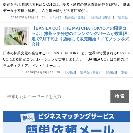
提案を実現 株式会社PETOKOTOは、愛犬・愛猫の健康寿命延伸を目指し、健康
データを蓄積・解析し、AIと獣医師などの専門家が……
2026年07月29日 18：51
ペット
新商品（健康）
新商品（美容）
新製品
【BANILA CO】THE MATCHA TOKYOとの限定コ
ラボ！抹茶ラテ発想のクレンジングバームが数量限
定で7月下旬より店頭にて販売開始！／モノック株式
会社
日本の抹茶文化を発信するTHE MATCHA TOKYOと、世界中で愛されるBANILA
COによる限定コラボレーションが実現しました。 「BANILA CO」は全国のバ
ラエティストア、ドン・キホー……
2026年07月29日 18：28
化粧品
新商品（美容）
新製品
美容