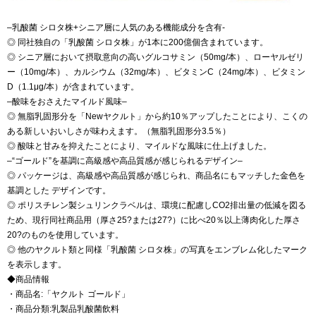
–乳酸菌 シロタ株+シニア層に人気のある機能成分を含有-
◎ 同社独自の「乳酸菌 シロタ株」が1本に200億個含まれています。
◎ シニア層において摂取意向の高いグルコサミン（50mg/本）、ローヤルゼリ
ー（10mg/本）、カルシウム（32mg/本）、ビタミンC（24mg/本）、ビタミン
D（1.1μg/本）が含まれています。
–酸味をおさえたマイルド風味–
◎ 無脂乳固形分を「Newヤクルト」から約10％アップしたことにより、こくの
ある新しいおいしさが味わえます。（無脂乳固形分3.5％）
◎ 酸味と甘みを抑えたことにより、マイルドな風味に仕上げました。
–“ゴールド”を基調に高級感や高品質感が感じられるデザイン–
◎ パッケージは、高級感や高品質感が感じられ、商品名にもマッチした金色を
基調とした デザインです。
◎ ポリスチレン製シュリンクラベルは、環境に配慮しCO2排出量の低減を図る
ため、現行同社商品用（厚さ25?または27?）に比べ20％以上薄肉化した厚さ
20?のものを使用しています。
◎ 他のヤクルト類と同様「乳酸菌 シロタ株」の写真をエンブレム化したマーク
を表示します。
◆商品情報
・商品名:「ヤクルト ゴールド」
・商品分類:乳製品乳酸菌飲料