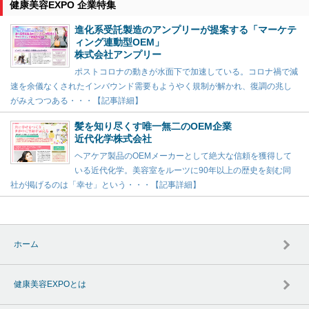
健康美容EXPO 企業特集
進化系受託製造のアンプリーが提案する「マーケテ
ィング連動型OEM」
株式会社アンプリー
ポストコロナの動きが水面下で加速している。コロナ禍で減
速を余儀なくされたインバウンド需要もようやく規制が解かれ、復調の兆し
がみえつつある・・・【記事詳細】
髪を知り尽くす唯一無二のOEM企業
近代化学株式会社
ヘアケア製品のOEMメーカーとして絶大な信頼を獲得して
いる近代化学。美容室をルーツに90年以上の歴史を刻む同
社が掲げるのは「幸せ」という・・・【記事詳細】
ホーム
健康美容EXPOとは