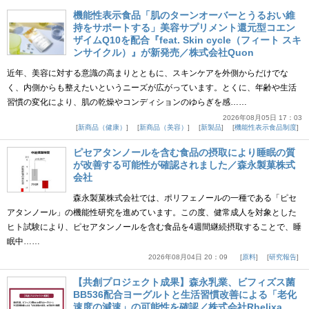
機能性表示食品「肌のターンオーバーとうるおい維
持をサポートする」美容サプリメント還元型コエン
ザイムQ10を配合『feat. Skin cycle（フィート スキ
ンサイクル）』が新発売／株式会社Quon
近年、美容に対する意識の高まりとともに、スキンケアを外側からだけでな
く、内側からも整えたいというニーズが広がっています。とくに、年齢や生活
習慣の変化により、肌の乾燥やコンディションのゆらぎを感……
2026年08月05日 17：03
新商品（健康）
新商品（美容）
新製品
機能性表示食品制度
ピセアタンノールを含む食品の摂取により睡眠の質
が改善する可能性が確認されました／森永製菓株式
会社
森永製菓株式会社では、ポリフェノールの一種である「ピセ
アタンノール」の機能性研究を進めています。この度、健常成人を対象とした
ヒト試験により、ピセアタンノールを含む食品を4週間継続摂取することで、睡
眠中……
2026年08月04日 20：09
原料
研究報告
【共創プロジェクト成果】森永乳業、ビフィズス菌
BB536配合ヨーグルトと生活習慣改善による「老化
速度の減速」の可能性を確認／株式会社Rhelixa