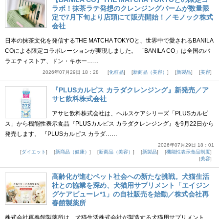
ラボ！抹茶ラテ発想のクレンジングバームが数量限
定で7月下旬より店頭にて販売開始！／モノック株式
会社
日本の抹茶文化を発信するTHE MATCHA TOKYOと、世界中で愛されるBANILA
COによる限定コラボレーションが実現しました。 「BANILA CO」は全国のバ
ラエティストア、ドン・キホー……
2026年07月29日 18：28
化粧品
新商品（美容）
新製品
美容
『PLUSカルピス カラダクレンジング』新発売／ア
サヒ飲料株式会社
アサヒ飲料株式会社は、ヘルスケアシリーズ「PLUSカルピ
ス」から機能性表示食品『PLUSカルピス カラダクレンジング』を9月22日から
発売します。 『PLUSカルピス カラダ……
2026年07月29日 18：01
ダイエット
新商品（健康）
新商品（美容）
新製品
機能性表示食品制度
美容
高齢化が進むペット社会への新たな挑戦。犬猫生活
社との協業を深め、犬猫用サプリメント「エイジン
グケアピューレ*1」の自社販売を始動／株式会社再
春館製薬所
株式会社再春館製薬所は、犬猫生活株式会社が製造する犬猫用サプリメント