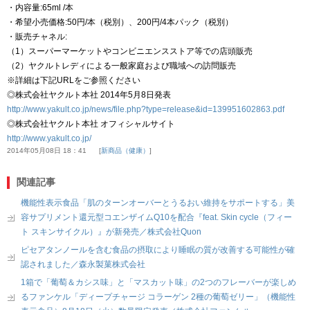
・内容量:65ml /本
・希望小売価格:50円/本（税別）、200円/4本パック（税別）
・販売チャネル:
（1）スーパーマーケットやコンビニエンスストア等での店頭販売
（2）ヤクルトレディによる一般家庭および職域への訪問販売
※詳細は下記URLをご参照ください
◎株式会社ヤクルト本社 2014年5月8日発表
http://www.yakult.co.jp/news/file.php?type=release&id=139951602863.pdf
◎株式会社ヤクルト本社 オフィシャルサイト
http://www.yakult.co.jp/
2014年05月08日 18：41
新商品（健康）
関連記事
機能性表示食品「肌のターンオーバーとうるおい維持をサポートする」美
容サプリメント還元型コエンザイムQ10を配合『feat. Skin cycle（フィー
ト スキンサイクル）』が新発売／株式会社Quon
ピセアタンノールを含む食品の摂取により睡眠の質が改善する可能性が確
認されました／森永製菓株式会社
1箱で「葡萄＆カシス味」と「マスカット味」の2つのフレーバーが楽しめ
るファンケル「ディープチャージ コラーゲン 2種の葡萄ゼリー」（機能性