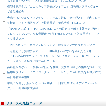
表示食品）8月18日（火）数量限定発売／株式会社ファンケル
機能性表示食品『ココカラケア睡眠プレミアム』 新発売／アサヒグルー
プ食品株式会社
犬猫向けAIウェルネスプラットフォームを始動。第一弾として腸内フロー
ラ検査キット・腸活サプリを提供開始／株式会社PETOKOTO
【BANILA CO】THE MATCHA TOKYOとの限定コラボ！抹茶ラテ発想の
クレンジングバームが数量限定で7月下旬より店頭にて販売開始！／モノ
ック株式会社
『PLUSカルピス カラダクレンジング』新発売／アサヒ飲料株式会社
～老化という摂理に告ぐ。～ 100年美肌への想いを込めた最高峰
（※1）の高機能エッセンスクリーム「AQ ミリオリティ ザ クリーム デ
コラシオン」を発売／株式会社コーセー
高齢化が進むペット社会への新たな挑戦。犬猫生活社との協業を深め、犬
猫用サプリメント「エイジングケアピューレ*1」の自社販売を始動／株式
会社再春館製薬所
環境に配慮した新パッケージへ刷新！「日東紅茶 デイ＆デイティーバッ
グ」／三井農林株式会社
リリースの最新ニュース