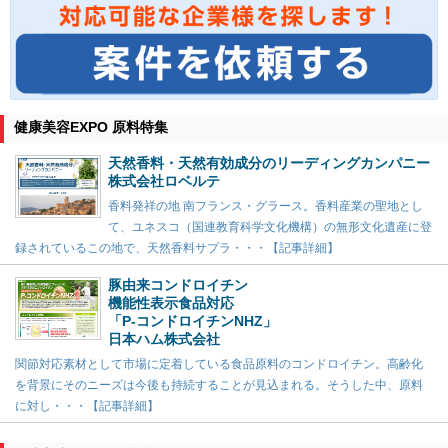
健康美容EXPO 原料特集
天然香料・天然有効成分のリーディングカンパニー
株式会社ロベルテ
香料発祥の地 南フランス・グラース。香料産業の聖地とし
て、ユネスコ（国連教育科学文化機構）の無形文化遺産に登
録されているこの地で、天然香料サプラ・・・【記事詳細】
豚由来コンドロイチン
機能性表示食品対応
「P-コンドロイチンNHZ」
日本ハム株式会社
関節対応素材として市場に定着している食品原料のコンドロイチン。高齢化
を背景にそのニーズは今後も持続することが見込まれる。そうした中、原料
に対し・・・【記事詳細】