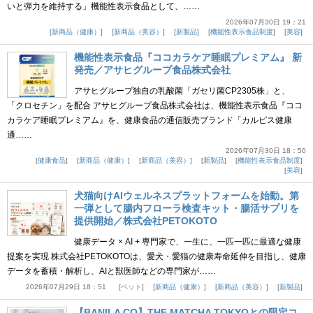
いと弾力を維持する」機能性表示食品として、……
2026年07月30日 19：21
新商品（健康）
新商品（美容）
新製品
機能性表示食品制度
美容
機能性表示食品『ココカラケア睡眠プレミアム』 新
発売／アサヒグループ食品株式会社
アサヒグループ独自の乳酸菌「ガセリ菌CP2305株」と、
「クロセチン」を配合 アサヒグループ食品株式会社は、機能性表示食品『ココ
カラケア睡眠プレミアム』を、健康食品の通信販売ブランド「カルピス健康
通……
2026年07月30日 18：50
健康食品
新商品（健康）
新商品（美容）
新製品
機能性表示食品制度
美容
犬猫向けAIウェルネスプラットフォームを始動。第
一弾として腸内フローラ検査キット・腸活サプリを
提供開始／株式会社PETOKOTO
健康データ × AI + 専門家で、一生に、一匹一匹に最適な健康
提案を実現 株式会社PETOKOTOは、愛犬・愛猫の健康寿命延伸を目指し、健康
データを蓄積・解析し、AIと獣医師などの専門家が……
2026年07月29日 18：51
ペット
新商品（健康）
新商品（美容）
新製品
【BANILA CO】THE MATCHA TOKYOとの限定コ