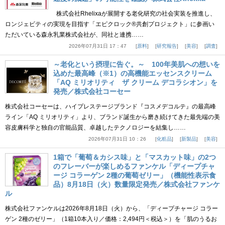
株式会社Rhelixaが展開する老化研究の社会実装を推進し、
ロンジェビティの実現を目指す「エピクロック®共創プロジェクト」に参画い
ただいている森永乳業株式会社が、同社と連携……
2026年07月31日 17：47
原料
研究報告
美容
調査
～老化という摂理に告ぐ。～ 100年美肌への想いを
込めた最高峰（※1）の高機能エッセンスクリーム
「AQ ミリオリティ ザ クリーム デコラシオン」を
発売／株式会社コーセー
株式会社コーセーは、ハイプレステージブランド『コスメデコルテ』の最高峰
ライン「AQ ミリオリティ」より、ブランド誕生から磨き続けてきた最先端の美
容皮膚科学と独自の官能品質、卓越したテクノロジーを結集し……
2026年07月31日 10：26
化粧品
新製品
美容
1箱で「葡萄＆カシス味」と「マスカット味」の2つ
のフレーバーが楽しめるファンケル「ディープチャ
ージ コラーゲン 2種の葡萄ゼリー」（機能性表示食
品）8月18日（火）数量限定発売／株式会社ファンケ
ル
株式会社ファンケルは2026年8月18日（火）から、「ディープチャージ コラー
ゲン 2種のゼリー」（1箱10本入り／価格：2,494円＜税込＞）を「肌のうるお