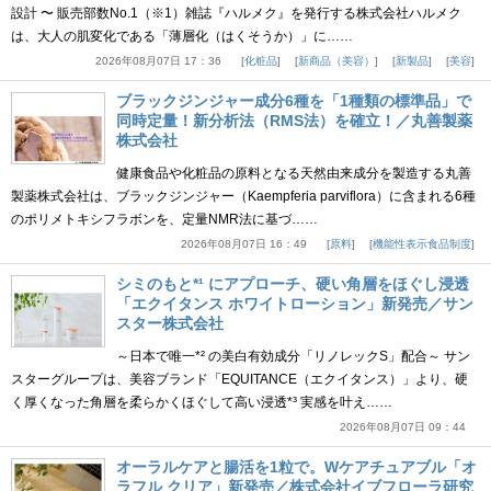
設計 〜 販売部数No.1（※1）雑誌『ハルメク』を発行する株式会社ハルメク
は、大人の肌変化である「薄層化（はくそうか）」に……
2026年08月07日 17：36
化粧品
新商品（美容）
新製品
美容
ブラックジンジャー成分6種を「1種類の標準品」で
同時定量！新分析法（RMS法）を確立！／丸善製薬
株式会社
健康食品や化粧品の原料となる天然由来成分を製造する丸善
製薬株式会社は、ブラックジンジャー（Kaempferia parviflora）に含まれる6種
のポリメトキシフラボンを、定量NMR法に基づ……
2026年08月07日 16：49
原料
機能性表示食品制度
シミのもと*¹ にアプローチ、硬い角層をほぐし浸透
「エクイタンス ホワイトローション」新発売／サン
スター株式会社
～日本で唯一*² の美白有効成分「リノレックS」配合～ サン
スターグループは、美容ブランド「EQUITANCE（エクイタンス）」より、硬
く厚くなった角層を柔らかくほぐして高い浸透*³ 実感を叶え……
2026年08月07日 09：44
オーラルケアと腸活を1粒で。Wケアチュアブル「オ
ラフル クリア」新発売／株式会社イブフローラ研究