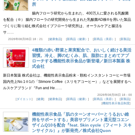
所
腸内フローラ研究から生まれた、400万人に愛される乳酸菌
を配合（※） 腸内フローラの研究開発から生まれた乳酸菌AD株®を用いた製品
づくりに取り組む株式会社イブフローラ研究所は、オーラルケアと腸活を
サ……
2026年08月06日 18：21
健康食品
新商品（健康）
新商品（美容）
新製品
4種類の赤い野菜と果実配合で、おいしく続ける美活
習慣。冷え、脚のむくみ、肌、脂肪にまとめてアプ
ローチする機能性表示食品が新登場／新日本製薬 株
式会社
新日本製薬 株式会社は、機能性表示食品粉末・顆粒インスタントコーヒー市場
国内売上No.1※1の「Slimore Coffee（スリモアコーヒー）」などを展開するヘ
ルスケアブランド『Fun and He……
2026年08月06日 18：00
ダイエット
健康
健康食品
新商品（健康）
新商品（美容）
新製品
機能性表示食品制度
機能性表示食品「肌のターンオーバーとうるおい維
持をサポートする」美容サプリメント還元型コエン
ザイムQ10を配合『feat. Skin cycle（フィート スキ
ンサイクル）』が新発売／株式会社Quon