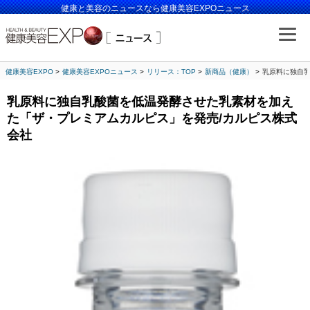
健康と美容のニュースなら健康美容EXPOニュース
健康美容EXPO
健康美容EXPOニュース
リリース：TOP
新商品（健康）
乳原料に独自乳
乳原料に独自乳酸菌を低温発酵させた乳素材を加え
た「ザ・プレミアムカルピス」を発売/カルピス株式
会社