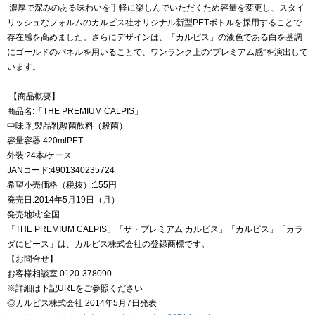
濃厚で深みのある味わいを手軽に楽しんでいただくため容量を変更し、スタイ
リッシュなフォルムのカルピス社オリジナル新型PETボトルを採用することで
存在感を高めました。さらにデザインは、「カルピス」の液色である白を基調
にゴールドのパネルを用いることで、ワンランク上の“プレミアム感”を演出して
います。
【商品概要】
商品名:「THE PREMIUM CALPIS」
中味:乳製品乳酸菌飲料（殺菌）
容量容器:420mlPET
外装:24本/ケース
JANコード:4901340235724
希望小売価格（税抜）:155円
発売日:2014年5月19日（月）
発売地域:全国
「THE PREMIUM CALPIS」「ザ・プレミアム カルピス」「カルピス」「カラ
ダにピース」は、カルピス株式会社の登録商標です。
【お問合せ】
お客様相談室 0120-378090
※詳細は下記URLをご参照ください
◎カルピス株式会社 2014年5月7日発表