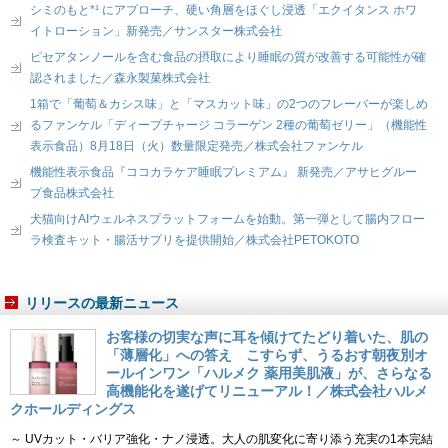
シミのもと*¹ にアプローチ、硬い角層をほぐし浸透「エクイタンス ホワ
イトローション」新発売／サンスター株式会社
ピセアタンノールを含む食品の摂取により睡眠の質が改善する可能性が確
認されました／森永製菓株式会社
1箱で「葡萄＆カシス味」と「マスカット味」の2つのフレーバーが楽しめ
るファンケル「ディープチャージ コラーゲン 2種の葡萄ゼリー」（機能性
表示食品）8月18日（火）数量限定発売／株式会社ファンケル
機能性表示食品『ココカラケア睡眠プレミアム』 新発売／アサヒグルー
プ食品株式会社
犬猫向けAIウェルネスプラットフォームを始動。第一弾として腸内フロー
ラ検査キット・腸活サプリを提供開始／株式会社PETOKOTO
リリースの最新ニュース
お客様の切実な声に耳を傾けてたどり着いた、肌の
「薄層化」への答え こすらず、うるおす朝夜別オ
ールインワン「ハルメク 薬用美肌液」が、さらなる
高機能化を遂げてリニューアル！／株式会社ハルメ
クホールディングス
～ UVカット・バリア強化・ナノ浸透。大人の肌変化に寄り添う充実の1本完結