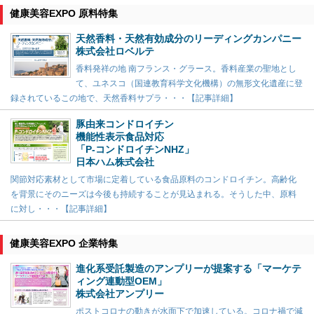
健康美容EXPO 原料特集
天然香料・天然有効成分のリーディングカンパニー
株式会社ロベルテ
香料発祥の地 南フランス・グラース。香料産業の聖地とし
て、ユネスコ（国連教育科学文化機構）の無形文化遺産に登
録されているこの地で、天然香料サプラ・・・【記事詳細】
豚由来コンドロイチン
機能性表示食品対応
「P-コンドロイチンNHZ」
日本ハム株式会社
関節対応素材として市場に定着している食品原料のコンドロイチン。高齢化
を背景にそのニーズは今後も持続することが見込まれる。そうした中、原料
に対し・・・【記事詳細】
健康美容EXPO 企業特集
進化系受託製造のアンプリーが提案する「マーケテ
ィング連動型OEM」
株式会社アンプリー
ポストコロナの動きが水面下で加速している。コロナ禍で減