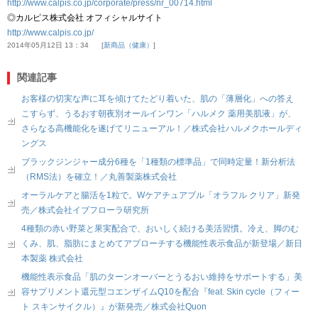
http://www.calpis.co.jp/corporate/press/nr_00714.html
◎カルピス株式会社 オフィシャルサイト
http://www.calpis.co.jp/
2014年05月12日 13：34
新商品（健康）
関連記事
お客様の切実な声に耳を傾けてたどり着いた、肌の「薄層化」への答え
こすらず、うるおす朝夜別オールインワン「ハルメク 薬用美肌液」が、
さらなる高機能化を遂げてリニューアル！／株式会社ハルメクホールディ
ングス
ブラックジンジャー成分6種を「1種類の標準品」で同時定量！新分析法
（RMS法）を確立！／丸善製薬株式会社
オーラルケアと腸活を1粒で。Wケアチュアブル「オラフル クリア」新発
売／株式会社イブフローラ研究所
4種類の赤い野菜と果実配合で、おいしく続ける美活習慣。冷え、脚のむ
くみ、肌、脂肪にまとめてアプローチする機能性表示食品が新登場／新日
本製薬 株式会社
機能性表示食品「肌のターンオーバーとうるおい維持をサポートする」美
容サプリメント還元型コエンザイムQ10を配合『feat. Skin cycle（フィー
ト スキンサイクル）』が新発売／株式会社Quon