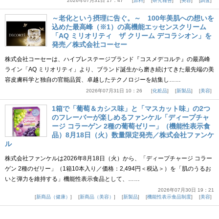
2026年07月31日 17：47
原料
研究報告
美容
調査
～老化という摂理に告ぐ。～ 100年美肌への想いを
込めた最高峰（※1）の高機能エッセンスクリーム
「AQ ミリオリティ ザ クリーム デコラシオン」を
発売／株式会社コーセー
株式会社コーセーは、ハイプレステージブランド『コスメデコルテ』の最高峰
ライン「AQ ミリオリティ」より、ブランド誕生から磨き続けてきた最先端の美
容皮膚科学と独自の官能品質、卓越したテクノロジーを結集し……
2026年07月31日 10：26
化粧品
新製品
美容
1箱で「葡萄＆カシス味」と「マスカット味」の2つ
のフレーバーが楽しめるファンケル「ディープチャ
ージ コラーゲン 2種の葡萄ゼリー」（機能性表示食
品）8月18日（火）数量限定発売／株式会社ファンケ
ル
株式会社ファンケルは2026年8月18日（火）から、「ディープチャージ コラー
ゲン 2種のゼリー」（1箱10本入り／価格：2,494円＜税込＞）を「肌のうるお
いと弾力を維持する」機能性表示食品として、……
2026年07月30日 19：21
新商品（健康）
新商品（美容）
新製品
機能性表示食品制度
美容