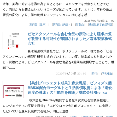
近年、美容に対する意識の高まりとともに、スキンケアを外側からだけでな
く、内側からも整えたいというニーズが広がっています。とくに、年齢や生活
習慣の変化により、肌の乾燥やコンディションのゆらぎを感……
2026年08月05日 17：03
新商品（健康）
新商品（美容）
新製品
機能性表示食品制度
ピセアタンノールを含む食品の摂取により睡眠の質
が改善する可能性が確認されました／森永製菓株式
会社
森永製菓株式会社では、ポリフェノールの一種である「ピセ
アタンノール」の機能性研究を進めています。この度、健常成人を対象とした
ヒト試験により、ピセアタンノールを含む食品を4週間継続摂取することで、睡
眠中……
2026年08月04日 20：09
原料
研究報告
【共創プロジェクト成果】森永乳業、ビフィズス菌
BB536配合ヨーグルトと生活習慣改善による「老化
速度の減速」の可能性を確認／株式会社Rhelixa
株式会社Rhelixaが展開する老化研究の社会実装を推進し、
ロンジェビティの実現を目指す「エピクロック®共創プロジェクト」に参画い
ただいている森永乳業株式会社が、同社と連携……