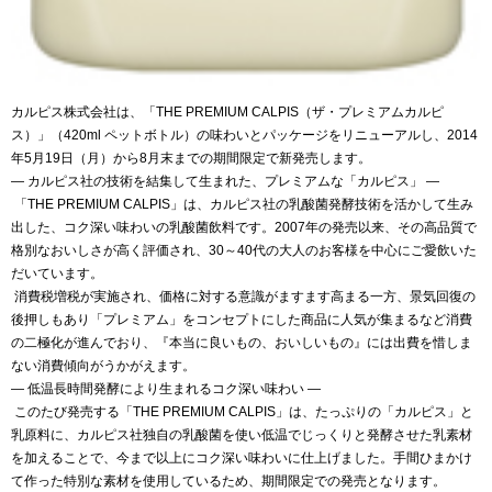
カルピス株式会社は、「THE PREMIUM CALPIS（ザ・プレミアムカルピ
ス）」（420ml ペットボトル）の味わいとパッケージをリニューアルし、2014
年5月19日（月）から8月末までの期間限定で新発売します。
― カルピス社の技術を結集して生まれた、プレミアムな「カルピス」 ―
「THE PREMIUM CALPIS」は、カルピス社の乳酸菌発酵技術を活かして生み
出した、コク深い味わいの乳酸菌飲料です。2007年の発売以来、その高品質で
格別なおいしさが高く評価され、30～40代の大人のお客様を中心にご愛飲いた
だいています。
消費税増税が実施され、価格に対する意識がますます高まる一方、景気回復の
後押しもあり「プレミアム」をコンセプトにした商品に人気が集まるなど消費
の二極化が進んでおり、『本当に良いもの、おいしいもの』には出費を惜しま
ない消費傾向がうかがえます。
― 低温長時間発酵により生まれるコク深い味わい ―
このたび発売する「THE PREMIUM CALPIS」は、たっぷりの「カルピス」と
乳原料に、カルピス社独自の乳酸菌を使い低温でじっくりと発酵させた乳素材
を加えることで、今まで以上にコク深い味わいに仕上げました。手間ひまかけ
て作った特別な素材を使用しているため、期間限定での発売となります。