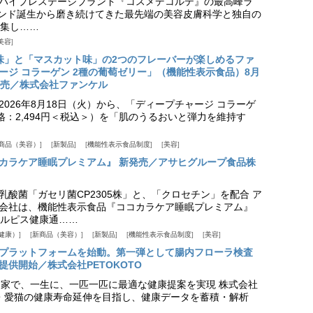
ハイプレステージブランド『コスメデコルテ』の最高峰ラ
ランド誕生から磨き続けてきた最先端の美容皮膚科学と独自の
集し……
美容
味」と「マスカット味」の2つのフレーバーが楽しめるファ
ージ コラーゲン 2種の葡萄ゼリー」（機能性表示食品）8月
発売／株式会社ファンケル
026年8月18日（火）から、「ディープチャージ コラーゲ
価格：2,494円＜税込＞）を「肌のうるおいと弾力を維持す
商品（美容）
新製品
機能性表示食品制度
美容
カラケア睡眠プレミアム』 新発売／アサヒグループ食品株
乳酸菌「ガセリ菌CP2305株」と、「クロセチン」を配合 ア
会社は、機能性表示食品『ココカラケア睡眠プレミアム』
ルピス健康通……
健康）
新商品（美容）
新製品
機能性表示食品制度
美容
スプラットフォームを始動。第一弾として腸内フローラ検査
供開始／株式会社PETOKOTO
+ 専門家で、一生に、一匹一匹に最適な健康提案を実現 株式会社
愛犬・愛猫の健康寿命延伸を目指し、健康データを蓄積・解析