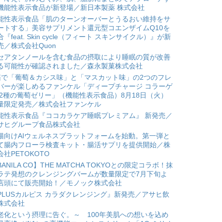
機能性表示食品が新登場／新日本製薬 株式会社
能性表示食品「肌のターンオーバーとうるおい維持をサ
ートする」美容サプリメント還元型コエンザイムQ10を
合『feat. Skin cycle（フィート スキンサイクル）』が新
売／株式会社Quon
セアタンノールを含む食品の摂取により睡眠の質が改善
る可能性が確認されました／森永製菓株式会社
箱で「葡萄＆カシス味」と「マスカット味」の2つのフレ
バーが楽しめるファンケル「ディープチャージ コラーゲ
 2種の葡萄ゼリー」（機能性表示食品）8月18日（火）
量限定発売／株式会社ファンケル
能性表示食品『ココカラケア睡眠プレミアム』 新発売／
サヒグループ食品株式会社
猫向けAIウェルネスプラットフォームを始動。第一弾と
て腸内フローラ検査キット・腸活サプリを提供開始／株
会社PETOKOTO
BANILA CO】THE MATCHA TOKYOとの限定コラボ！抹
ラテ発想のクレンジングバームが数量限定で7月下旬よ
店頭にて販売開始！／モノック株式会社
PLUSカルピス カラダクレンジング』新発売／アサヒ飲
株式会社
老化という摂理に告ぐ。～ 100年美肌への想いを込め