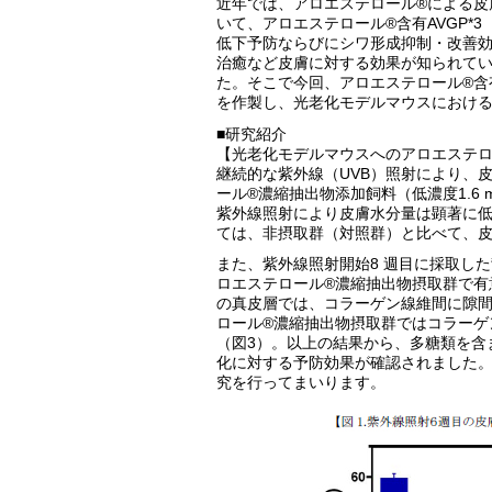
近年では、アロエステロール®による皮
いて、アロエステロール®含有AVGP*
低下予防ならびにシワ形成抑制・改善
治癒など皮膚に対する効果が知られて
た。そこで今回、アロエステロール®含
を作製し、光老化モデルマウスにおけ
■研究紹介
【光老化モデルマウスへのアロエステロ
継続的な紫外線（UVB）照射により、
ール®濃縮抽出物添加飼料（低濃度1.6 mg
紫外線照射により皮膚水分量は顕著に低
ては、非摂取群（対照群）と比べて、皮
また、紫外線照射開始8 週目に採取し
ロエステロール®濃縮抽出物摂取群で有
の真皮層では、コラーゲン線維間に隙
ロール®濃縮抽出物摂取群ではコラーゲ
（図3）。以上の結果から、多糖類を含
化に対する予防効果が確認されました。
究を行ってまいります。