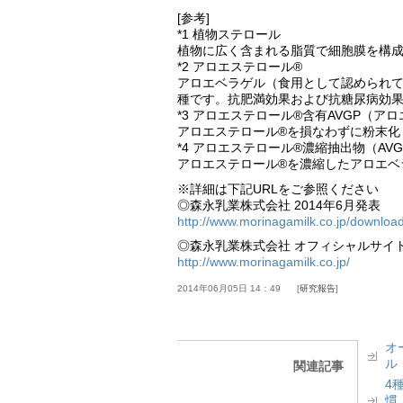
[参考]
*1 植物ステロール
植物に広く含まれる脂質で細胞膜を構
*2 アロエステロール®
アロエベラゲル（食用として認められ
種です。抗肥満効果および抗糖尿病効
*3 アロエステロール®含有AVGP（ア
アロエステロール®を損なわずに粉末化
*4 アロエステロール®濃縮抽出物（AVG
アロエステロール®を濃縮したアロエベ
※詳細は下記URLをご参照ください
◎森永乳業株式会社 2014年6月発表
http://www.morinagamilk.co.jp/downloa
◎森永乳業株式会社 オフィシャルサイ
http://www.morinagamilk.co.jp/
2014年06月05日 14：49
研究報告
オ
ル
関連記事
4
慣