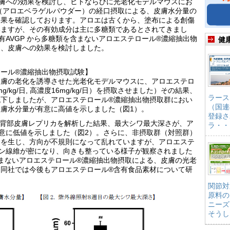
膚への効果を検討し、ヒトならびに光老化モデルマウスにお
3（アロエベラゲルパウダー）の経口摂取による、皮膚水分量の
効果を確認しております。アロエは古くから、塗布による創傷
いますが、その有効成分は主に多糖類であるとされてきまし
有AVGP から多糖類を含まないアロエステロール®濃縮抽出物
健
る、皮膚への効果を検討しました。
ール®濃縮抽出物摂取試験】
皮膚の老化を誘導させた光老化モデルマウスに、アロエステロ
/kg/日, 高濃度16mg/kg/日）を摂取させました）その結果、
ラース
下しましたが、アロエステロール®濃縮抽出物摂取群におい
（国連
膚水分量が有意に高値を示しました（図1）。
登録さ
た背部皮膚レプリカを解析した結果、最大シワ最大深さが、ア
ラ・・
意に低値を示しました（図2）。さらに、非摂取群（対照群）
間を生じ、方向が不規則になって乱れていますが、アロエステ
ン線維が密になり、向きも整っている様子が観察されました
まないアロエステロール®濃縮抽出物摂取による、皮膚の光老
同社では今後もアロエステロール®含有食品素材について研
関節対
原料の
ニーズ
そうし