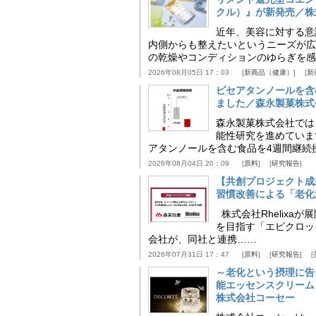
クル）』が新発売／株
近年、美容に対する意
内側からも整えたいというニーズが広
の乾燥やコンディションのゆらぎを感
2026年08月05日 17：03
新商品（健康）
新
ピセアタンノールを含
ました／森永製菓株式
森永製菓株式会社では
能性研究を進めていま
アタンノールを含む食品を4週間継続
2026年08月04日 20：09
原料
研究報告
【共創プロジェクト成
習慣改善による「老化速
株式会社Rhelix
を目指す「エピクロッ
会社が、同社と連携……
2026年07月31日 17：47
原料
研究報告
～老化という摂理に告
能エッセンスクリーム
株式会社コーセー