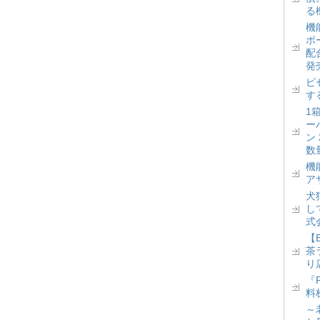
る
機
ポ
配
発
ピ
す
1
ー
ン
数
機
ア
犬
し
式
【
茶
り
『
料
～