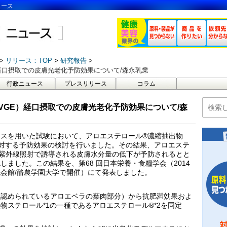
ュース
リリース：TOP
研究報告
経口摂取での皮膚光老化予防効果について/森永乳業
行政ニュース
プレスリリース
コラム
VGE）経口摂取での皮膚光老化予防効果について/森
スを用いた試験において、アロエステロール®濃縮抽出物
に対する予防効果の検討を行いました。その結果、アロエステ
紫外線照射で誘導される皮膚水分量の低下が予防されるとと
ました。この結果を、第68 回日本栄養・食糧学会（2014
育文化会館/酪農学園大学で開催）にて発表しました。
て認められているアロエベラの葉肉部分）から抗肥満効果およ
物ステロール*1の一種であるアロエステロール®*2を同定
。