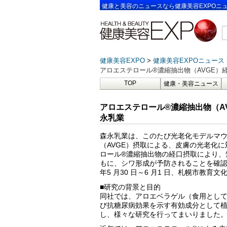
健康と美容のニュースなら健康美容EXPOニ
健康美容EXPO
健康美容EXPOニュース
アロエステロール®濃縮抽出物（AVGE）
TOP
健康・美容ニュース
アロエステロール®濃縮抽出物（A
永乳業
森永乳業は、このたび光老化モデルマウ
（AVGE）摂取による、皮膚の光老化
ロール®濃縮抽出物の経口摂取により、
もに、シワ形成が予防されることを確認し
年5 月30 日～6 月1 日、札幌市教
■研究の背景と目的
同社では、アロエベラゲル（食用とし
び抗糖尿病効果を示す有効成分として植
し、様々な研究を行ってまいりました