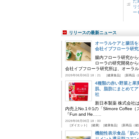
た
リ
ー
リリースの最新ニュース
オーラルケアと腸活を
会社イブフローラ研究
腸内フローラ研究から
ローラの研究開発から
会社イブフローラ研究所は、オーラル
2026年08月06日 18：21
健康食品
新商品（
4種類の赤い野菜と果
肌、脂肪にまとめてア
社
新日本製薬 株式会社
内売上No.1※1の「Slimore C
『Fun and He……
2026年08月06日 18：00
ダイエット
健康
健康食品
新商品（健
機能性表示食品「肌の
リメント還元型コエンザイム