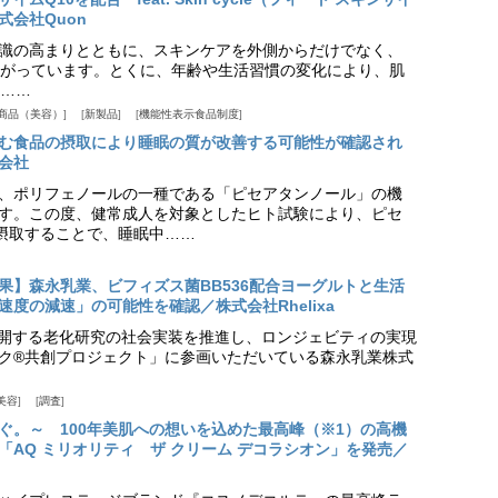
式会社Quon
識の高まりとともに、スキンケアを外側からだけでなく、
がっています。とくに、年齢や生活習慣の変化により、肌
……
商品（美容）
新製品
機能性表示食品制度
む食品の摂取により睡眠の質が改善する可能性が確認され
会社
、ポリフェノールの一種である「ピセアタンノール」の機
す。この度、健常成人を対象としたヒト試験により、ピセ
摂取することで、睡眠中……
果】森永乳業、ビフィズス菌BB536配合ヨーグルトと生活
度の減速」の可能性を確認／株式会社Rhelixa
aが展開する老化研究の社会実装を推進し、ロンジェビティの実現
ク®共創プロジェクト」に参画いただいている森永乳業株式
美容
調査
ぐ。～ 100年美肌への想いを込めた最高峰（※1）の高機
「AQ ミリオリティ ザ クリーム デコラシオン」を発売／