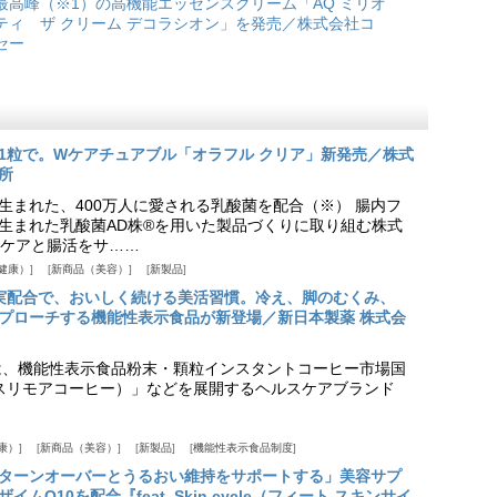
最高峰（※1）の高機能エッセンスクリーム「AQ ミリオ
ティ ザ クリーム デコラシオン」を発売／株式会社コ
セー
1粒で。Wケアチュアブル「オラフル クリア」新発売／株式
所
生まれた、400万人に愛される乳酸菌を配合（※） 腸内フ
生まれた乳酸菌AD株®を用いた製品づくりに取り組む株式
ケアと腸活をサ……
健康）
新商品（美容）
新製品
実配合で、おいしく続ける美活習慣。冷え、脚のむくみ、
プローチする機能性表示食品が新登場／新日本製薬 株式会
は、機能性表示食品粉末・顆粒インスタントコーヒー市場国
offee（スリモアコーヒー）」などを展開するヘルスケアブランド
康）
新商品（美容）
新製品
機能性表示食品制度
ターンオーバーとうるおい維持をサポートする」美容サプ
Q10を配合『feat. Skin cycle（フィート スキンサイ