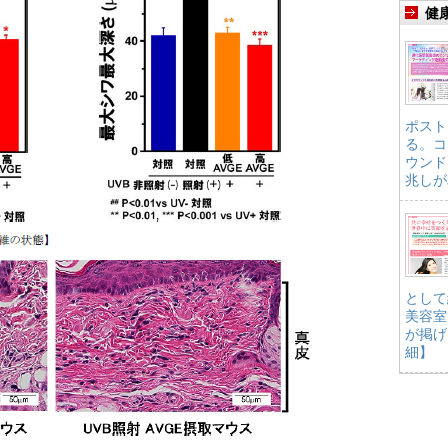
健
ポスト
る。コ
ウンド
兆しが
として
美容室
が掲げ
細】