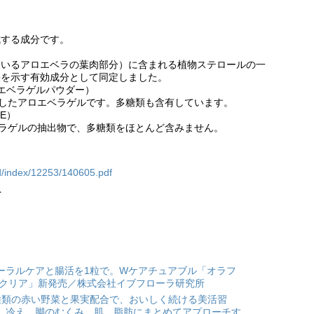
成する成分です。
ているアロエベラの葉肉部分）に含まれる植物ステロールの一
果を示す有効成分として同定しました。
ロエベラゲルパウダー）
したアロエベラゲルです。多糖類も含有しています。
E）
ラゲルの抽出物で、多糖類をほとんど含みません。
d/index/12253/140605.pdf
ト
ーラルケアと腸活を1粒で。Wケアチュアブル「オラフ
 クリア」新発売／株式会社イブフローラ研究所
種類の赤い野菜と果実配合で、おいしく続ける美活習
。冷え、脚のむくみ、肌、脂肪にまとめてアプローチす