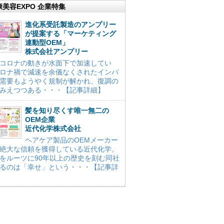
康美容EXPO 企業特集
進化系受託製造のアンプリー
が提案する「マーケティング
連動型OEM」
株式会社アンプリー
コロナの動きが水面下で加速してい
ロナ禍で減速を余儀なくされたインバ
需要もようやく規制が解かれ、復調の
みえつつある・・・【記事詳細】
髪を知り尽くす唯一無二の
OEM企業
近代化学株式会社
ヘアケア製品のOEMメーカー
絶大な信頼を獲得している近代化学。
をルーツに90年以上の歴史を刻む同社
るのは「幸せ」という・・・【記事詳