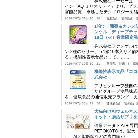
株式会社コーセーは、
イン「AQ ミリオリティ」より、ブ
官能品質、卓越したテクノロジーを結
2026年07月31日 10：26
化粧品
新製品
1箱で「葡萄＆カシス
ンケル「ディープチャ
18日（火）数量限定
株式会社ファンケルは2
ン 2種のゼリー」（1箱10本入り／
る」機能性表示食品として、……
2026年07月30日 19：21
新商品（健康）
新
機能性表示食品『ココ
式会社
アサヒグループ独自の
サヒグループ食品株式
を、健康食品の通信販売ブランド「カ
2026年07月30日 18：50
健康食品
新商品（
犬猫向けAIウェルネ
キット・腸活サプリを提
健康データ × AI 
PETOKOTOは、
し、AIと獣医師などの専門家が……