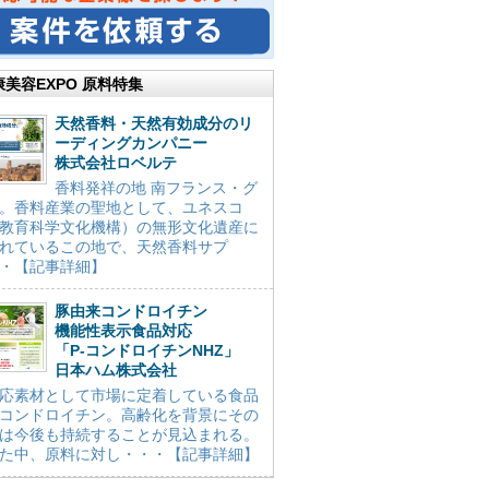
康美容EXPO 原料特集
天然香料・天然有効成分のリ
ーディングカンパニー
株式会社ロベルテ
香料発祥の地 南フランス・グ
。香料産業の聖地として、ユネスコ
教育科学文化機構）の無形文化遺産に
れているこの地で、天然香料サプ
・【記事詳細】
豚由来コンドロイチン
機能性表示食品対応
「P-コンドロイチンNHZ」
日本ハム株式会社
応素材として市場に定着している食品
コンドロイチン。高齢化を背景にその
は今後も持続することが見込まれる。
た中、原料に対し・・・【記事詳細】