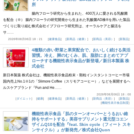
所
腸内フローラ研究から生まれた、400万人に愛される乳酸菌
を配合（※） 腸内フローラの研究開発から生まれた乳酸菌AD株®を用いた製品
づくりに取り組む株式会社イブフローラ研究所は、オーラルケアと腸活を
サ……
2026年08月06日 18：21
健康食品
新商品（健康）
新商品（美容）
新製品
4種類の赤い野菜と果実配合で、おいしく続ける美活
習慣。冷え、脚のむくみ、肌、脂肪にまとめてアプ
ローチする機能性表示食品が新登場／新日本製薬 株
式会社
新日本製薬 株式会社は、機能性表示食品粉末・顆粒インスタントコーヒー市場
国内売上No.1※1の「Slimore Coffee（スリモアコーヒー）」などを展開するヘ
ルスケアブランド『Fun and He……
2026年08月06日 18：00
ダイエット
健康
健康食品
新商品（健康）
新商品（美容）
新製品
機能性表示食品制度
機能性表示食品「肌のターンオーバーとうるおい維
持をサポートする」美容サプリメント還元型コエン
ザイムQ10を配合『feat. Skin cycle（フィート スキ
ンサイクル）』が新発売／株式会社Quon