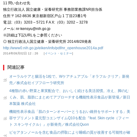
11 問い合わせ先
独立行政法人 国立健康・栄養研究所 事務部業務課NR担当係
住所:〒162-8636 東京都新宿区戸山 1 丁目23番1号
電 話:（03）3203 – 5721 F A X:（03）3202 – 3278
メール: nr-kensyu@nih.go.jp
※詳細は下記URLをご参照ください
◎ 独立行政法人国立健康・栄養研究所 2014/8/28発表
http://www0.nih.go.jp/eiken/info/pdf/nr_openhouse2014a.pdf
2014年09月02日 12：26
イベント・セミナー
関連記事
オーラルケアと腸活を1粒で。Wケアチュアブル「オラフル クリア」新発
売／株式会社イブフローラ研究所
4種類の赤い野菜と果実配合で、おいしく続ける美活習慣。冷え、脚のむ
くみ、肌、脂肪にまとめてアプローチする機能性表示食品が新登場／新日
本製薬 株式会社
機能性表示食品「肌のターンオーバーとうるおい維持をサポートする」美
容サプリメント還元型コエンザイムQ10を配合『feat. Skin cycle（フィー
ト スキンサイクル）』が新発売／株式会社Quon
ピセアタンノールを含む食品の摂取により睡眠の質が改善する可能性が確