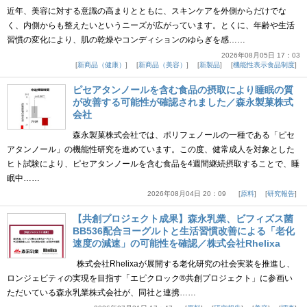
近年、美容に対する意識の高まりとともに、スキンケアを外側からだけでな
く、内側からも整えたいというニーズが広がっています。とくに、年齢や生活
習慣の変化により、肌の乾燥やコンディションのゆらぎを感……
2026年08月05日 17：03
新商品（健康）
新商品（美容）
新製品
機能性表示食品制度
ピセアタンノールを含む食品の摂取により睡眠の質
が改善する可能性が確認されました／森永製菓株式
会社
森永製菓株式会社では、ポリフェノールの一種である「ピセ
アタンノール」の機能性研究を進めています。この度、健常成人を対象とした
ヒト試験により、ピセアタンノールを含む食品を4週間継続摂取することで、睡
眠中……
2026年08月04日 20：09
原料
研究報告
【共創プロジェクト成果】森永乳業、ビフィズス菌
BB536配合ヨーグルトと生活習慣改善による「老化
速度の減速」の可能性を確認／株式会社Rhelixa
株式会社Rhelixaが展開する老化研究の社会実装を推進し、
ロンジェビティの実現を目指す「エピクロック®共創プロジェクト」に参画い
ただいている森永乳業株式会社が、同社と連携……