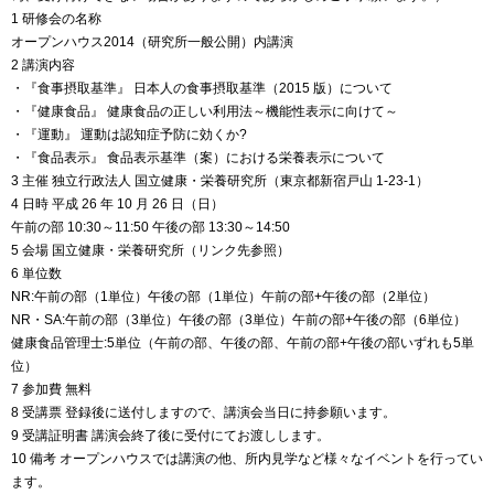
1 研修会の名称
オープンハウス2014（研究所一般公開）内講演
2 講演内容
・『食事摂取基準』 日本人の食事摂取基準（2015 版）について
・『健康食品』 健康食品の正しい利用法～機能性表示に向けて～
・『運動』 運動は認知症予防に効くか?
・『食品表示』 食品表示基準（案）における栄養表示について
3 主催 独立行政法人 国立健康・栄養研究所（東京都新宿戸山 1-23-1）
4 日時 平成 26 年 10 月 26 日（日）
午前の部 10:30～11:50 午後の部 13:30～14:50
5 会場 国立健康・栄養研究所（リンク先参照）
6 単位数
NR:午前の部（1単位）午後の部（1単位）午前の部+午後の部（2単位）
NR・SA:午前の部（3単位）午後の部（3単位）午前の部+午後の部（6単位）
健康食品管理士:5単位（午前の部、午後の部、午前の部+午後の部いずれも5単
位）
7 参加費 無料
8 受講票 登録後に送付しますので、講演会当日に持参願います。
9 受講証明書 講演会終了後に受付にてお渡しします。
10 備考 オープンハウスでは講演の他、所内見学など様々なイベントを行ってい
ます。