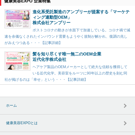
健康美容EXPO 企業特集
進化系受託製造のアンプリーが提案する「マーケテ
ィング連動型OEM」
株式会社アンプリー
ポストコロナの動きが水面下で加速している。コロナ禍で減
速を余儀なくされたインバウンド需要もようやく規制が解かれ、復調の兆し
がみえつつある・・・【記事詳細】
髪を知り尽くす唯一無二のOEM企業
近代化学株式会社
ヘアケア製品のOEMメーカーとして絶大な信頼を獲得して
いる近代化学。美容室をルーツに90年以上の歴史を刻む同
社が掲げるのは「幸せ」という・・・【記事詳細】
ホーム
健康美容EXPOとは