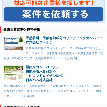
健康美容EXPO 原料特集
天然香料・天然有効成分のリーディングカンパニー
株式会社ロベルテ
香料発祥の地 南フランス・グラース。香料産業の聖地とし
て、ユネスコ（国連教育科学文化機構）の無形文化遺産に登
録されているこの地で、天然香料サプラ・・・【記事詳細】
豚由来コンドロイチン
機能性表示食品対応
「P-コンドロイチンNHZ」
日本ハム株式会社
関節対応素材として市場に定着している食品原料のコンドロイチン。高齢化
を背景にそのニーズは今後も持続することが見込まれる。そうした中、原料
に対し・・・【記事詳細】