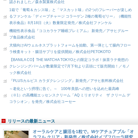
認されました／森永製菓株式会社
1箱で「葡萄＆カシス味」と「マスカット味」の2つのフレーバーが楽しめ
るファンケル「ディープチャージ コラーゲン 2種の葡萄ゼリー」（機能性
表示食品）8月18日（火）数量限定発売／株式会社ファンケル
機能性表示食品『ココカラケア睡眠プレミアム』 新発売／アサヒグルー
プ食品株式会社
犬猫向けAIウェルネスプラットフォームを始動。第一弾として腸内フロー
ラ検査キット・腸活サプリを提供開始／株式会社PETOKOTO
【BANILA CO】THE MATCHA TOKYOとの限定コラボ！抹茶ラテ発想の
クレンジングバームが数量限定で7月下旬より店頭にて販売開始！／モノ
ック株式会社
『PLUSカルピス カラダクレンジング』新発売／アサヒ飲料株式会社
～老化という摂理に告ぐ。～ 100年美肌への想いを込めた最高峰
（※1）の高機能エッセンスクリーム「AQ ミリオリティ ザ クリーム デ
コラシオン」を発売／株式会社コーセー
リリースの最新ニュース
オーラルケアと腸活を1粒で。Wケアチュアブル「オ
ラフル クリア」新発売／株式会社イブフローラ研究