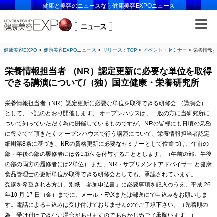
健康と美容のニュースなら健康美容EXPOニュース
健康美容EXPO
健康美容EXPOニュース
リリース：TOP
イベント・セミナー
栄養情報担
栄養情報担当者 （NR）認定更新に必要な単位を取得
できる講演について/（独）国立健康・栄養研究所
栄養情報担当者（NR）認定更新に必要な単位を取得できる研修会 （講演会）
として、下記のとおり開催します。 オープンハウスは、一般の方に当研究所に
ついて知っていただく為に開催しているものですが、NRの皆様にも日頃の業務
に役立てて頂きたく オープンハウスで行う講演について、栄養情報担当者認定
細則第8条に基づき、NRの資格更新に必要なセミナーとして位置づけ、午前の
部・午後の部の履修者には各1単位を付与することとします。（午前の部、午後
の部の両方の履修者には2単位） また、NR・サプリメントアドバイザー と健康
食品管理士の更新単位が取得できる研修会としても、承認されています。
受講を希望される方は、別紙「参加申込書」に必要事項を記入のうえ、平成 26
年10 月 17 日（金）までに、メール・FAXまたは郵送にて申込みをお願いしま
す。電話による申込みは受け付けておりませんのでご了承下さい。（先着順の
為、受け付けできない場合がありますのであらかじめご了承願います。）