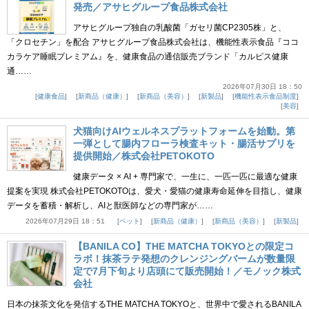
発売／アサヒグループ食品株式会社
アサヒグループ独自の乳酸菌「ガセリ菌CP2305株」と、
「クロセチン」を配合 アサヒグループ食品株式会社は、機能性表示食品『ココ
カラケア睡眠プレミアム』を、健康食品の通信販売ブランド「カルピス健康
通……
2026年07月30日 18：50
健康食品
新商品（健康）
新商品（美容）
新製品
機能性表示食品制度
美容
犬猫向けAIウェルネスプラットフォームを始動。第
一弾として腸内フローラ検査キット・腸活サプリを
提供開始／株式会社PETOKOTO
健康データ × AI + 専門家で、一生に、一匹一匹に最適な健康
提案を実現 株式会社PETOKOTOは、愛犬・愛猫の健康寿命延伸を目指し、健康
データを蓄積・解析し、AIと獣医師などの専門家が……
2026年07月29日 18：51
ペット
新商品（健康）
新商品（美容）
新製品
【BANILA CO】THE MATCHA TOKYOとの限定コ
ラボ！抹茶ラテ発想のクレンジングバームが数量限
定で7月下旬より店頭にて販売開始！／モノック株式
会社
日本の抹茶文化を発信するTHE MATCHA TOKYOと、世界中で愛されるBANILA