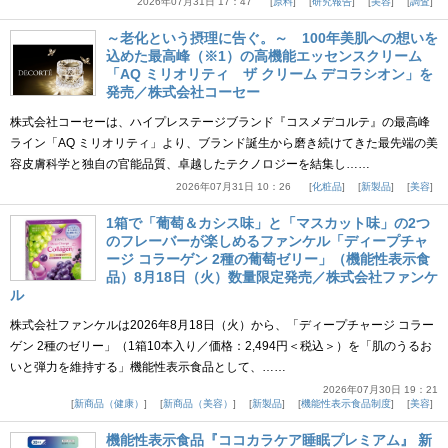
2026年07月31日 17：47
原料
研究報告
美容
調査
～老化という摂理に告ぐ。～ 100年美肌への想いを
込めた最高峰（※1）の高機能エッセンスクリーム
「AQ ミリオリティ ザ クリーム デコラシオン」を
発売／株式会社コーセー
株式会社コーセーは、ハイプレステージブランド『コスメデコルテ』の最高峰
ライン「AQ ミリオリティ」より、ブランド誕生から磨き続けてきた最先端の美
容皮膚科学と独自の官能品質、卓越したテクノロジーを結集し……
2026年07月31日 10：26
化粧品
新製品
美容
1箱で「葡萄＆カシス味」と「マスカット味」の2つ
のフレーバーが楽しめるファンケル「ディープチャ
ージ コラーゲン 2種の葡萄ゼリー」（機能性表示食
品）8月18日（火）数量限定発売／株式会社ファンケ
ル
株式会社ファンケルは2026年8月18日（火）から、「ディープチャージ コラー
ゲン 2種のゼリー」（1箱10本入り／価格：2,494円＜税込＞）を「肌のうるお
いと弾力を維持する」機能性表示食品として、……
2026年07月30日 19：21
新商品（健康）
新商品（美容）
新製品
機能性表示食品制度
美容
機能性表示食品『ココカラケア睡眠プレミアム』 新