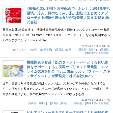
4種類の赤い野菜と果実配合で、おいしく続ける美活
習慣。冷え、脚のむくみ、肌、脂肪にまとめてアプ
ローチする機能性表示食品が新登場／新日本製薬 株
式会社
新日本製薬 株式会社は、機能性表示食品粉末・顆粒インスタントコーヒー市場
国内売上No.1※1の「Slimore Coffee（スリモアコーヒー）」などを展開するヘ
ルスケアブランド『Fun and He……
2026年08月06日 18：00
ダイエット
健康
健康食品
新商品（健康）
新商品（美容）
新製品
機能性表示食品制度
機能性表示食品「肌のターンオーバーとうるおい維
持をサポートする」美容サプリメント還元型コエン
ザイムQ10を配合『feat. Skin cycle（フィート スキ
ンサイクル）』が新発売／株式会社Quon
近年、美容に対する意識の高まりとともに、スキンケアを外側からだけでな
く、内側からも整えたいというニーズが広がっています。とくに、年齢や生活
習慣の変化により、肌の乾燥やコンディションのゆらぎを感……
2026年08月05日 17：03
新商品（健康）
新商品（美容）
新製品
機能性表示食品制度
ピセアタンノールを含む食品の摂取により睡眠の質