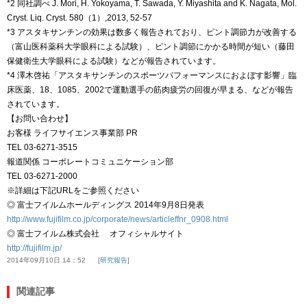
*2 同社調べ J. Mori, H. Yokoyama, T. Sawada, Y. Miyashita and K. Nagata, Mol.
Cryst. Liq. Cryst. 580（1）,2013, 52-57
*3 アスタキサンチンの効果は数多く報告されており、ピント調節力が改善する
（富山医科薬科大学眼科による試験）、ピント調節にかかる時間が短い（藤田
保健衛生大学眼科による試験）などが報告されています。
*4 澤木啓祐「アスタキサンチンのスポーツパフォーマンスにおよぼす影響」臨
床医薬、18、1085、2002で運動選手の筋肉疲労の回復が早まる、などが報告
されています。
【お問い合わせ】
お客様 ライフサイエンス事業部 PR
TEL 03-6271-3515
報道関係 コーポレートコミュニケーション部
TEL 03-6271-2000
※詳細は下記URLをご参照ください
◎ 富士フイルムホールディングス 2014年9月8日発表
http://www.fujifilm.co.jp/corporate/news/articleffnr_0908.html
◎ 富士フイルム株式会社 オフィシャルサイト
http://fujifilm.jp/
2014年09月10日 14：52
研究報告
関連記事