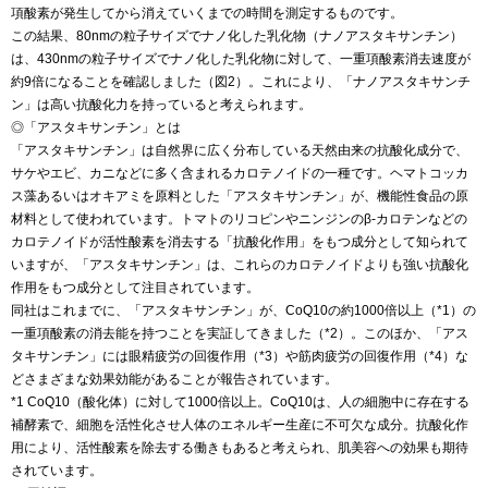
項酸素が発生してから消えていくまでの時間を測定するものです。
この結果、80nmの粒子サイズでナノ化した乳化物（ナノアスタキサンチン）
は、430nmの粒子サイズでナノ化した乳化物に対して、一重項酸素消去速度が
約9倍になることを確認しました（図2）。これにより、「ナノアスタキサンチ
ン」は高い抗酸化力を持っていると考えられます。
◎「アスタキサンチン」とは
「アスタキサンチン」は自然界に広く分布している天然由来の抗酸化成分で、
サケやエビ、カニなどに多く含まれるカロテノイドの一種です。ヘマトコッカ
ス藻あるいはオキアミを原料とした「アスタキサンチン」が、機能性食品の原
材料として使われています。トマトのリコピンやニンジンのβ‐カロテンなどの
カロテノイドが活性酸素を消去する「抗酸化作用」をもつ成分として知られて
いますが、「アスタキサンチン」は、これらのカロテノイドよりも強い抗酸化
作用をもつ成分として注目されています。
同社はこれまでに、「アスタキサンチン」が、CoQ10の約1000倍以上（*1）の
一重項酸素の消去能を持つことを実証してきました（*2）。このほか、「アス
タキサンチン」には眼精疲労の回復作用（*3）や筋肉疲労の回復作用（*4）な
どさまざまな効果効能があることが報告されています。
*1 CoQ10（酸化体）に対して1000倍以上。CoQ10は、人の細胞中に存在する
補酵素で、細胞を活性化させ人体のエネルギー生産に不可欠な成分。抗酸化作
用により、活性酸素を除去する働きもあると考えられ、肌美容への効果も期待
されています。