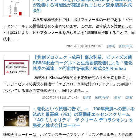
が改善する可能性が確認されました／森永製菓株式
会社
森永製菓株式会社では、ポリフェノールの一種である「ピセ
アタンノール」の機能性研究を進めています。この度、健常成人を対象とした
ヒト試験により、ピセアタンノールを含む食品を4週間継続摂取することで、睡
眠中……
2026年08月04日 20：09
原料
研究報告
【共創プロジェクト成果】森永乳業、ビフィズス菌
BB536配合ヨーグルトと生活習慣改善による「老化
速度の減速」の可能性を確認／株式会社Rhelixa
株式会社Rhelixaが展開する老化研究の社会実装を推進し、
ロンジェビティの実現を目指す「エピクロック®共創プロジェクト」に参画い
ただいている森永乳業株式会社が、同社と連携……
2026年07月31日 17：47
原料
研究報告
美容
調査
～老化という摂理に告ぐ。～ 100年美肌への想いを
込めた最高峰（※1）の高機能エッセンスクリーム
「AQ ミリオリティ ザ クリーム デコラシオン」を
発売／株式会社コーセー
株式会社コーセーは、ハイプレステージブランド『コスメデコルテ』の最高峰