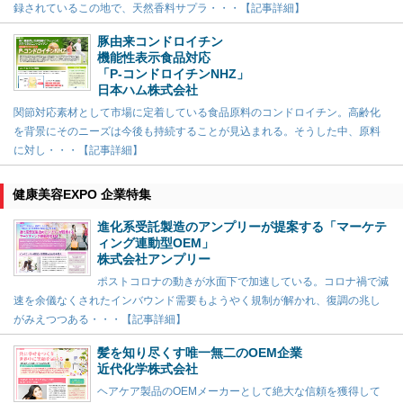
録されているこの地で、天然香料サプラ・・・【記事詳細】
豚由来コンドロイチン
機能性表示食品対応
「P-コンドロイチンNHZ」
日本ハム株式会社
関節対応素材として市場に定着している食品原料のコンドロイチン。高齢化
を背景にそのニーズは今後も持続することが見込まれる。そうした中、原料
に対し・・・【記事詳細】
健康美容EXPO 企業特集
進化系受託製造のアンプリーが提案する「マーケテ
ィング連動型OEM」
株式会社アンプリー
ポストコロナの動きが水面下で加速している。コロナ禍で減
速を余儀なくされたインバウンド需要もようやく規制が解かれ、復調の兆し
がみえつつある・・・【記事詳細】
髪を知り尽くす唯一無二のOEM企業
近代化学株式会社
ヘアケア製品のOEMメーカーとして絶大な信頼を獲得して