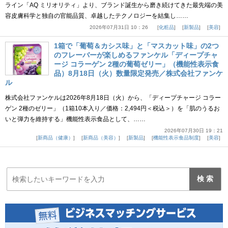
ライン「AQ ミリオリティ」より、ブランド誕生から磨き続けてきた最先端の美
容皮膚科学と独自の官能品質、卓越したテクノロジーを結集し……
2026年07月31日 10：26
化粧品
新製品
美容
1箱で「葡萄＆カシス味」と「マスカット味」の2つ
のフレーバーが楽しめるファンケル「ディープチャ
ージ コラーゲン 2種の葡萄ゼリー」（機能性表示食
品）8月18日（火）数量限定発売／株式会社ファンケ
ル
株式会社ファンケルは2026年8月18日（火）から、「ディープチャージ コラー
ゲン 2種のゼリー」（1箱10本入り／価格：2,494円＜税込＞）を「肌のうるお
いと弾力を維持する」機能性表示食品として、……
2026年07月30日 19：21
新商品（健康）
新商品（美容）
新製品
機能性表示食品制度
美容