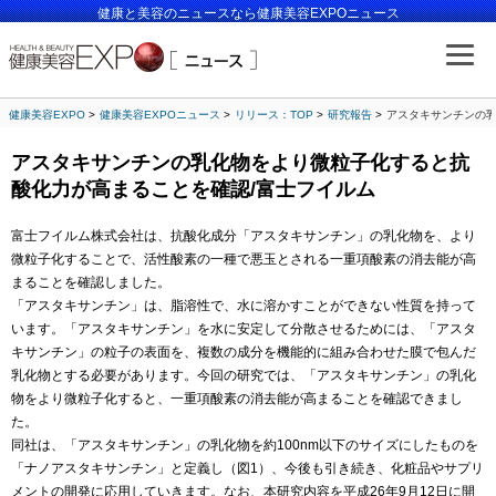
健康と美容のニュースなら健康美容EXPOニュース
健康美容EXPO
健康美容EXPOニュース
リリース：TOP
研究報告
アスタキサンチンの乳
アスタキサンチンの乳化物をより微粒子化すると抗
酸化力が高まることを確認/富士フイルム
富士フイルム株式会社は、抗酸化成分「アスタキサンチン」の乳化物を、より
微粒子化することで、活性酸素の一種で悪玉とされる一重項酸素の消去能が高
まることを確認しました。
「アスタキサンチン」は、脂溶性で、水に溶かすことができない性質を持って
います。「アスタキサンチン」を水に安定して分散させるためには、「アスタ
キサンチン」の粒子の表面を、複数の成分を機能的に組み合わせた膜で包んだ
乳化物とする必要があります。今回の研究では、「アスタキサンチン」の乳化
物をより微粒子化すると、一重項酸素の消去能が高まることを確認できまし
た。
同社は、「アスタキサンチン」の乳化物を約100nm以下のサイズにしたものを
「ナノアスタキサンチン」と定義し（図1）、今後も引き続き、化粧品やサプリ
メントの開発に応用していきます。なお、本研究内容を平成26年9月12日に開