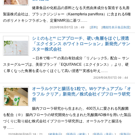
健康食品や化粧品の原料となる天然由来成分を製造する丸善
製薬株式会社は、ブラックジンジャー（Kaempferia parviflora）に含まれる6種
のポリメトキシフラボンを、定量NMR法に基づ……
2026年08月07日 16：49
原料
機能性表示食品制度
シミのもと*¹ にアプローチ、硬い角層をほぐし浸透
「エクイタンス ホワイトローション」新発売／サン
スター株式会社
～日本で唯一*² の美白有効成分「リノレックS」配合～ サン
スターグループは、美容ブランド「EQUITANCE（エクイタンス）」より、硬
く厚くなった角層を柔らかくほぐして高い浸透*³ 実感を叶え……
2026年08月07日 09：44
オーラルケアと腸活を1粒で。Wケアチュアブル「オ
ラフル クリア」新発売／株式会社イブフローラ研究
所
腸内フローラ研究から生まれた、400万人に愛される乳酸菌
を配合（※） 腸内フローラの研究開発から生まれた乳酸菌AD株®を用いた製品
づくりに取り組む株式会社イブフローラ研究所は、オーラルケアと腸活を
サ……
2026年08月06日 18：21
健康食品
新商品（健康）
新商品（美容）
新製品