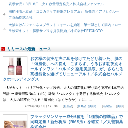
表示食品）8月18日（火）数量限定発売／株式会社ファンケル
機能性表示食品『ココカラケア睡眠プレミアム』 新発売／アサヒグルー
プ食品株式会社
犬猫向けAIウェルネスプラットフォームを始動。第一弾として腸内フロー
ラ検査キット・腸活サプリを提供開始／株式会社PETOKOTO
リリースの最新ニュース
お客様の切実な声に耳を傾けてたどり着いた、肌の
「薄層化」への答え こすらず、うるおす朝夜別オ
ールインワン「ハルメク 薬用美肌液」が、さらなる
高機能化を遂げてリニューアル！／株式会社ハルメ
クホールディングス
～ UVカット・バリア強化・ナノ浸透。大人の肌変化に寄り添う充実の1本完結
設計 〜 販売部数No.1（※1）雑誌『ハルメク』を発行する株式会社ハルメク
は、大人の肌変化である「薄層化（はくそうか）」に……
2026年08月07日 17：36
化粧品
新商品（美容）
新製品
美容
ブラックジンジャー成分6種を「1種類の標準品」で
同時定量！新分析法（RMS法）を確立！／丸善製薬
株式会社