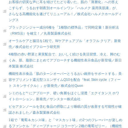
お客様の切実な声に耳を傾けてたどり着いた、肌の「薄層化」への答え
こすらず、うるおす朝夜別オールインワン「ハルメク 薬用美肌液」が、
さらなる高機能化を遂げてリニューアル！／株式会社ハルメクホールディ
ングス
ブラックジンジャー成分6種を「1種類の標準品」で同時定量！新分析法
（RMS法）を確立！／丸善製薬株式会社
オーラルケアと腸活を1粒で。Wケアチュアブル「オラフル クリア」新発
売／株式会社イブフローラ研究所
4種類の赤い野菜と果実配合で、おいしく続ける美活習慣。冷え、脚のむ
くみ、肌、脂肪にまとめてアプローチする機能性表示食品が新登場／新日
本製薬 株式会社
機能性表示食品「肌のターンオーバーとうるおい維持をサポートする」美
容サプリメント還元型コエンザイムQ10を配合『feat. Skin cycle（フィー
ト スキンサイクル）』が新発売／株式会社Quon
シミのもと*¹ にアプローチ、硬い角層をほぐし浸透「エクイタンス ホワ
イトローション」新発売／サンスター株式会社
ピセアタンノールを含む食品の摂取により睡眠の質が改善する可能性が確
認されました／森永製菓株式会社
1箱で「葡萄＆カシス味」と「マスカット味」の2つのフレーバーが楽しめ
るファンケル「ディープチャージ コラーゲン 2種の葡萄ゼリー」（機能性