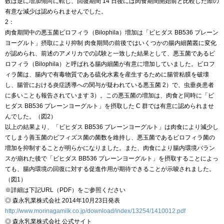
数は逆に増加傾向に転じ、回復期間 14 日後には肉食期間開始前と比較した際の
有意な減少は認められませんでした。
2：
肉食期間中の悪玉菌ビロフィラ（Bilophila）増加は「ビヒダス BB536 プレーン
ヨーグルト」摂取により抑制 肉食期間の前後ではいくつかの腸内細菌叢に変化
が認められ、前述のアメリカでの試験と一致した結果として、悪玉菌であるビ
ロフィラ（Bilophila）と呼ばれる腸内細菌が有意に増加していました。ビロフ
ィラ菌は、腸内で有毒物質である硫化水素を産生するために腸管粘膜を破壊
し、腸管における炎症誘導への関与が疑われている悪玉菌 2）で、虫垂炎患者
に多いことも報告されています 3）。この悪玉菌の増加は、肉食と同時に「ビ
ヒダス BB536 プレーンヨーグルト」を摂取した C 群では有意に認められませ
んでした。（図2）
以上の結果より、「ビヒダス BB536 プレーンヨーグルト」は肉食により減少し
てしまう善玉菌のビフィズス菌の菌数を維持し、悪玉菌であるビロフィラ菌の
増加を抑制することが明らかになりました。また、肉食により腸内環境バラン
スが崩れた後で「ビヒダス BB536 プレーンヨーグルト」を摂取することによっ
ても、腸内環境の回復に対する促進作用が期待できることが示唆されました。
（図1）
※詳細は下記URL（PDF）をご参照ください
◎ 森永乳業株式会社 2014年10月23日発表
http://www.morinagamilk.co.jp/download/index/13254/1410012.pdf
◎ 森永乳業株式会社 公式サイト