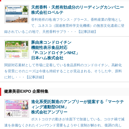
天然香料・天然有効成分のリーディングカンパニー
株式会社ロベルテ
香料発祥の地 南フランス・グラース。香料産業の聖地とし
て、ユネスコ（国連教育科学文化機構）の無形文化遺産に登
録されているこの地で、天然香料サプラ・・・【記事詳細】
豚由来コンドロイチン
機能性表示食品対応
「P-コンドロイチンNHZ」
日本ハム株式会社
関節対応素材として市場に定着している食品原料のコンドロイチン。高齢化
を背景にそのニーズは今後も持続することが見込まれる。そうした中、原料
に対し・・・【記事詳細】
健康美容EXPO 企業特集
進化系受託製造のアンプリーが提案する「マーケテ
ィング連動型OEM」
株式会社アンプリー
ポストコロナの動きが水面下で加速している。コロナ禍で減
速を余儀なくされたインバウンド需要もようやく規制が解かれ、復調の兆し