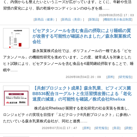
く、内側からも整えたいというニーズが広がっています。とくに、年齢や生活
習慣の変化により、肌の乾燥やコンディションのゆらぎを感……
2026年08月05日 17：03
新商品（健康）
新商品（美容）
新製品
機能性表示食品制度
ピセアタンノールを含む食品の摂取により睡眠の質
が改善する可能性が確認されました／森永製菓株式
会社
森永製菓株式会社では、ポリフェノールの一種である「ピセ
アタンノール」の機能性研究を進めています。この度、健常成人を対象とした
ヒト試験により、ピセアタンノールを含む食品を4週間継続摂取することで、睡
眠中……
2026年08月04日 20：09
原料
研究報告
【共創プロジェクト成果】森永乳業、ビフィズス菌
BB536配合ヨーグルトと生活習慣改善による「老化
速度の減速」の可能性を確認／株式会社Rhelixa
株式会社Rhelixaが展開する老化研究の社会実装を推進し、
ロンジェビティの実現を目指す「エピクロック®共創プロジェクト」に参画い
ただいている森永乳業株式会社が、同社と連携……
2026年07月31日 17：47
原料
研究報告
美容
調査