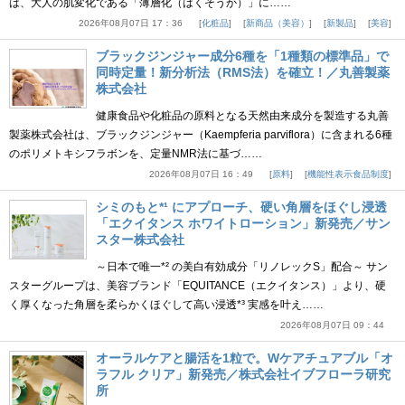
は、大人の肌変化である「薄層化（はくそうか）」に……
2026年08月07日 17：36
化粧品
新商品（美容）
新製品
美容
ブラックジンジャー成分6種を「1種類の標準品」で
同時定量！新分析法（RMS法）を確立！／丸善製薬
株式会社
健康食品や化粧品の原料となる天然由来成分を製造する丸善
製薬株式会社は、ブラックジンジャー（Kaempferia parviflora）に含まれる6種
のポリメトキシフラボンを、定量NMR法に基づ……
2026年08月07日 16：49
原料
機能性表示食品制度
シミのもと*¹ にアプローチ、硬い角層をほぐし浸透
「エクイタンス ホワイトローション」新発売／サン
スター株式会社
～日本で唯一*² の美白有効成分「リノレックS」配合～ サン
スターグループは、美容ブランド「EQUITANCE（エクイタンス）」より、硬
く厚くなった角層を柔らかくほぐして高い浸透*³ 実感を叶え……
2026年08月07日 09：44
オーラルケアと腸活を1粒で。Wケアチュアブル「オ
ラフル クリア」新発売／株式会社イブフローラ研究
所