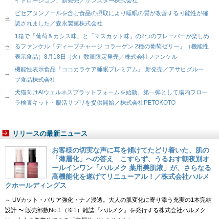
イトローション」新発売／サンスター株式会社
ピセアタンノールを含む食品の摂取により睡眠の質が改善する可能性が確
認されました／森永製菓株式会社
1箱で「葡萄＆カシス味」と「マスカット味」の2つのフレーバーが楽しめ
るファンケル「ディープチャージ コラーゲン 2種の葡萄ゼリー」（機能性
表示食品）8月18日（火）数量限定発売／株式会社ファンケル
機能性表示食品『ココカラケア睡眠プレミアム』 新発売／アサヒグルー
プ食品株式会社
犬猫向けAIウェルネスプラットフォームを始動。第一弾として腸内フロー
ラ検査キット・腸活サプリを提供開始／株式会社PETOKOTO
リリースの最新ニュース
お客様の切実な声に耳を傾けてたどり着いた、肌の
「薄層化」への答え こすらず、うるおす朝夜別オ
ールインワン「ハルメク 薬用美肌液」が、さらなる
高機能化を遂げてリニューアル！／株式会社ハルメ
クホールディングス
～ UVカット・バリア強化・ナノ浸透。大人の肌変化に寄り添う充実の1本完結
設計 〜 販売部数No.1（※1）雑誌『ハルメク』を発行する株式会社ハルメク