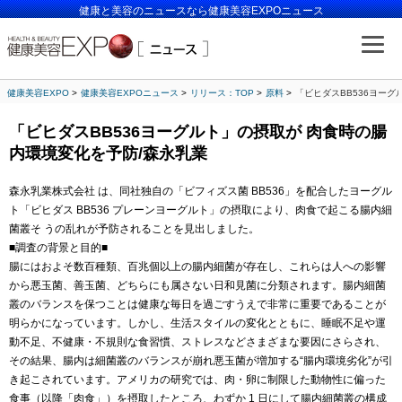
健康と美容のニュースなら健康美容EXPOニュース
健康美容EXPO
健康美容EXPOニュース
リリース：TOP
原料
「ビヒダスBB536ヨー
「ビヒダスBB536ヨーグルト」の摂取が 肉食時の腸
内環境変化を予防/森永乳業
森永乳業株式会社 は、同社独自の「ビフィズス菌 BB536」を配合したヨーグル
ト「ビヒダス BB536 プレーンヨーグルト」の摂取により、肉食で起こる腸内細
菌叢そ うの乱れが予防されることを見出しました。
■調査の背景と目的■
腸にはおよそ数百種類、百兆個以上の腸内細菌が存在し、これらは人への影響
から悪玉菌、善玉菌、どちらにも属さない日和見菌に分類されます。腸内細菌
叢のバランスを保つことは健康な毎日を過ごすうえで非常に重要であることが
明らかになっています。しかし、生活スタイルの変化とともに、睡眠不足や運
動不足、不健康・不規則な食習慣、ストレスなどさまざまな要因にさらされ、
その結果、腸内は細菌叢のバランスが崩れ悪玉菌が増加する“腸内環境劣化”が引
き起こされています。アメリカの研究では、肉・卵に制限した動物性に偏った
食事（以降「肉食」）を摂取したところ、わずか 1 日にして腸内細菌叢の構成