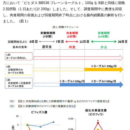
方において「ビヒダス BB536 プレーンヨーグルト」100g を B群と同様に朝晩
2 回摂取（1 日あたり計 200g）しました。そして、調査期間中に糞便を回収
し、肉食期間の前後および回復期間終了時点における腸内細菌叢の解析を行い
ました。（図 1）