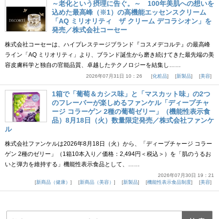
～老化という摂理に告ぐ。～ 100年美肌への想いを
込めた最高峰（※1）の高機能エッセンスクリーム
「AQ ミリオリティ ザ クリーム デコラシオン」を
発売／株式会社コーセー
株式会社コーセーは、ハイプレステージブランド『コスメデコルテ』の最高峰
ライン「AQ ミリオリティ」より、ブランド誕生から磨き続けてきた最先端の美
容皮膚科学と独自の官能品質、卓越したテクノロジーを結集し……
2026年07月31日 10：26
化粧品
新製品
美容
1箱で「葡萄＆カシス味」と「マスカット味」の2つ
のフレーバーが楽しめるファンケル「ディープチャ
ージ コラーゲン 2種の葡萄ゼリー」（機能性表示食
品）8月18日（火）数量限定発売／株式会社ファンケ
ル
株式会社ファンケルは2026年8月18日（火）から、「ディープチャージ コラー
ゲン 2種のゼリー」（1箱10本入り／価格：2,494円＜税込＞）を「肌のうるお
いと弾力を維持する」機能性表示食品として、……
2026年07月30日 19：21
新商品（健康）
新商品（美容）
新製品
機能性表示食品制度
美容