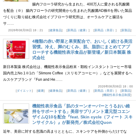
腸内フローラ研究から生まれた、400万人に愛される乳酸菌
を配合（※） 腸内フローラの研究開発から生まれた乳酸菌AD株®を用いた製品
づくりに取り組む株式会社イブフローラ研究所は、オーラルケアと腸活を
サ……
2026年08月06日 18：21
健康食品
新商品（健康）
新商品（美容）
新製品
4種類の赤い野菜と果実配合で、おいしく続ける美活
習慣。冷え、脚のむくみ、肌、脂肪にまとめてアプ
ローチする機能性表示食品が新登場／新日本製薬 株
式会社
新日本製薬 株式会社は、機能性表示食品粉末・顆粒インスタントコーヒー市場
国内売上No.1※1の「Slimore Coffee（スリモアコーヒー）」などを展開するヘ
ルスケアブランド『Fun and He……
2026年08月06日 18：00
ダイエット
健康
健康食品
新商品（健康）
新商品（美容）
新製品
機能性表示食品制度
機能性表示食品「肌のターンオーバーとうるおい維
持をサポートする」美容サプリメント還元型コエン
ザイムQ10を配合『feat. Skin cycle（フィート スキ
ンサイクル）』が新発売／株式会社Quon
近年、美容に対する意識の高まりとともに、スキンケアを外側からだけでな