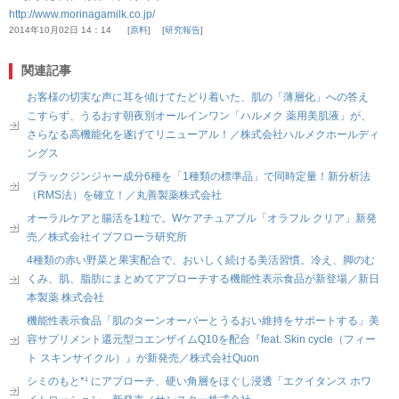
http://www.morinagamilk.co.jp/
2014年10月02日 14：14
原料
研究報告
関連記事
お客様の切実な声に耳を傾けてたどり着いた、肌の「薄層化」への答え
こすらず、うるおす朝夜別オールインワン「ハルメク 薬用美肌液」が、
さらなる高機能化を遂げてリニューアル！／株式会社ハルメクホールディ
ングス
ブラックジンジャー成分6種を「1種類の標準品」で同時定量！新分析法
（RMS法）を確立！／丸善製薬株式会社
オーラルケアと腸活を1粒で。Wケアチュアブル「オラフル クリア」新発
売／株式会社イブフローラ研究所
4種類の赤い野菜と果実配合で、おいしく続ける美活習慣。冷え、脚のむ
くみ、肌、脂肪にまとめてアプローチする機能性表示食品が新登場／新日
本製薬 株式会社
機能性表示食品「肌のターンオーバーとうるおい維持をサポートする」美
容サプリメント還元型コエンザイムQ10を配合『feat. Skin cycle（フィー
ト スキンサイクル）』が新発売／株式会社Quon
シミのもと*¹ にアプローチ、硬い角層をほぐし浸透「エクイタンス ホワ