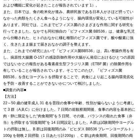
および機能に変化が起きたことが報告されています 1）。
また、日本では、食の欧米化が進み、農耕民族である日本人がさほど摂ってい
なかった肉類をたくさん食べるようになり、腸内環境が変化している可能性が
あります。同社では、これまでビフィズス菌のさまざまな作用に関する研究を
行ってきました。なかでも同社独自の「ビフィズス菌 BB536」は、健康な乳児
から分離された、ヒトのおなかに棲む種類のビフィズス菌です。酸や酸素に強
く、生きたまま腸まで届きおなかの調子を整えます。
また、これまでの研究において「ビフィズス菌BB536」は、高い整腸作用を有
し、病原性大腸菌 O-157 の感染防御作用や大腸がん発症におけるひとつの原因
ではないかとの報告がある毒素産生型フラジリス菌（ETBF 菌）の除菌作用を
有していることが報告されています。そこでこのたび、「ビフィズス菌
BB536」を含むヨーグルトを摂取することで、肉食により起こる腸内環境劣化
を予防・改善することができないかについて検討しました。
■調査の内容■
【方法】
22～50 歳の健常成人 31 名を普段の食事や年齢、性別が偏らないように考慮し
て 3 群（A,B,C）に分けました。7 日間の前観察期間後、食事の内容を基本的に
肉・卵に限定をした“肉食期間”を 5 日間、その後、バランスの取れた食事（弁
当）を摂取する“回復期間”を 14 日間設定しました。A 群は試験期間中ヨーグル
トの摂取は無し、B 群は回復期間のみ「ビヒダス BB536 プレーンヨーグルト」
100g を朝晩 2 回摂取（1 日あたり計200g）、C 群は肉食期間、回復期間の両