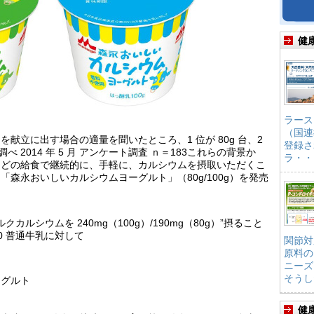
健
ラース
（国連
献立に出す場合の適量を聞いたところ、1 位が 80g 台、2
登録さ
調べ 2014 年 5 月 アンケート調査 ｎ＝183これらの背景か
ラ・・
などの給食で継続的に、手軽に、カルシウムを摂取いただくこ
森永おいしいカルシウムヨーグルト」（80g/100g）を発売
カルシウムを 240mg（100g）/190mg（80g）”摂ること
10 普通牛乳に対して
関節対
原料の
ニーズ
そうし
ーグルト
健