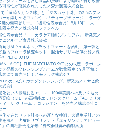
セアタンノールを含む食品の摂取により睡眠の質が改善
る可能性が確認されました／森永製菓株式会社
箱で「葡萄＆カシス味」と「マスカット味」の2つのフレ
バーが楽しめるファンケル「ディープチャージ コラーゲ
 2種の葡萄ゼリー」（機能性表示食品）8月18日（火）
量限定発売／株式会社ファンケル
能性表示食品『ココカラケア睡眠プレミアム』 新発売／
サヒグループ食品株式会社
猫向けAIウェルネスプラットフォームを始動。第一弾と
て腸内フローラ検査キット・腸活サプリを提供開始／株
会社PETOKOTO
BANILA CO】THE MATCHA TOKYOとの限定コラボ！抹
ラテ発想のクレンジングバームが数量限定で7月下旬よ
店頭にて販売開始！／モノック株式会社
PLUSカルピス カラダクレンジング』新発売／アサヒ飲
株式会社
老化という摂理に告ぐ。～ 100年美肌への想いを込め
最高峰（※1）の高機能エッセンスクリーム「AQ ミリオ
ティ ザ クリーム デコラシオン」を発売／株式会社コ
セー
齢化が進むペット社会への新たな挑戦。犬猫生活社との
業を深め、犬猫用サプリメント「エイジングケアピュー
*1」の自社販売を始動／株式会社再春館製薬所