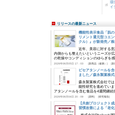
環
イ
リリースの最新ニュース
機能性表示食品「肌の
リメント還元型コエンザイム
クル）』が新発売／株
近年、美容に対する意
内側からも整えたいというニーズが広
の乾燥やコンディションのゆらぎを感
2026年08月05日 17：03
新商品（健康）
新
ピセアタンノールを含
ました／森永製菓株式
森永製菓株式会社では
能性研究を進めていま
アタンノールを含む食品を4週間継続
2026年08月04日 20：09
原料
研究報告
【共創プロジェクト成
習慣改善による「老化速
株式会社Rhelix