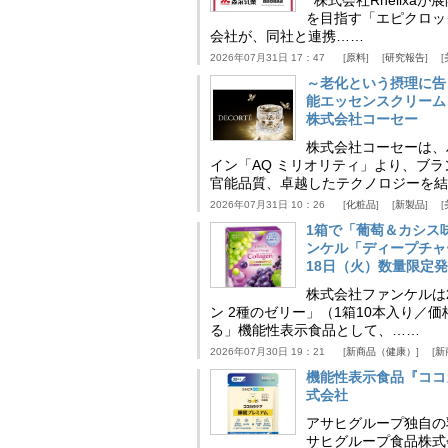
を目指す「エピクロッ
会社が、同社と連携……
2026年07月31日 17：47
原料
研究報告
～老化という摂理に告
能エッセンスクリーム
株式会社コーセー
株式会社コーセーは、
イン「AQ ミリオリティ」より、ブ
官能品質、卓越したテクノロジーを結
2026年07月31日 10：26
化粧品
新製品
1箱で「葡萄＆カシス
ンケル「ディープチャ
18日（火）数量限定
株式会社ファンケルは2
ン 2種のゼリー」（1箱10本入り／
る」機能性表示食品として、……
2026年07月30日 19：21
新商品（健康）
新
機能性表示食品『ココ
式会社
アサヒグループ独自の
サヒグループ食品株式