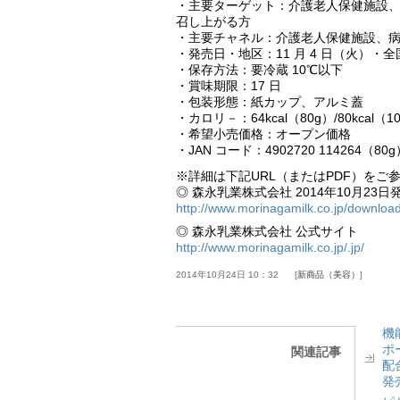
・主要ターゲット：介護老人保健施設
召し上がる方
・主要チャネル：介護老人保健施設、
・発売日・地区：11 月 4 日（火）・
・保存方法：要冷蔵 10℃以下
・賞味期限：17 日
・包装形態：紙カップ、アルミ蓋
・カロリ－：64kcal（80g）/80kcal（1
・希望小売価格：オープン価格
・JAN コード：4902720 114264（80g） 
※詳細は下記URL（またはPDF）をご
◎ 森永乳業株式会社 2014年10月23日
http://www.morinagamilk.co.jp/downloa
◎ 森永乳業株式会社 公式サイト
http://www.morinagamilk.co.jp/.jp/
2014年10月24日 10：32
新商品（美容）
機
ポ
関連記事
配
発