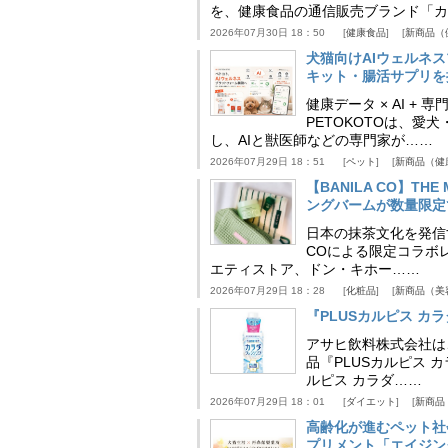
を、健康食品の通信販売ブランド「カ
2026年07月30日 18：50
健康食品
新商品（
犬猫向けAIウェルネ
キット・腸活サプリを提
健康データ × AI 
PETOKOTOは、
し、AIと獣医師などの専門家が……
2026年07月29日 18：51
ペット
新商品（健
【BANILA CO】T
ングバームが数量限定
日本の抹茶文化を発信する
COによる限定コラボレ
エティストア、ドン・キホー……
2026年07月29日 18：28
化粧品
新商品（美
『PLUSカルピス 
アサヒ飲料株式会社は
品『PLUSカルピス 
ルピス カラダ……
2026年07月29日 18：01
ダイエット
新商品
高齢化が進むペット社
プリメント「エイジン