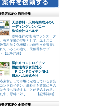
康美容EXPO 原料特集
天然香料・天然有効成分のリ
ーディングカンパニー
株式会社ロベルテ
香料発祥の地 南フランス・グ
。香料産業の聖地として、ユネスコ
教育科学文化機構）の無形文化遺産に
れているこの地で、天然香料サプ
・【記事詳細】
豚由来コンドロイチン
機能性表示食品対応
「P-コンドロイチンNHZ」
日本ハム株式会社
応素材として市場に定着している食品
コンドロイチン。高齢化を背景にその
は今後も持続することが見込まれる。
た中、原料に対し・・・【記事詳細】
康美容EXPO 企業特集