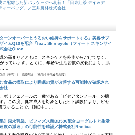
境に配慮した新パッケージへ刷新！「日東紅茶 デイ＆デ
ティーバッグ」／三井農林株式会社
ターンオーバーとうるおい維持をサポートする」美容サプ
Q10を配合『feat. Skin cycle（フィート スキンサイ
式会社Quon
識の高まりとともに、スキンケアを外側からだけでなく、
がっています。とくに、年齢や生活習慣の変化により、肌
……
商品（美容）
新製品
機能性表示食品制度
む食品の摂取により睡眠の質が改善する可能性が確認され
会社
、ポリフェノールの一種である「ピセアタンノール」の機
す。この度、健常成人を対象としたヒト試験により、ピセ
摂取することで、睡眠中……
果】森永乳業、ビフィズス菌BB536配合ヨーグルトと生活
度の減速」の可能性を確認／株式会社Rhelixa
aが展開する老化研究の社会実装を推進し、ロンジェビティの実現