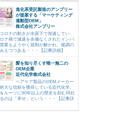
進化系受託製造のアンプリー
が提案する「マーケティング
連動型OEM」
株式会社アンプリー
コロナの動きが水面下で加速してい
ロナ禍で減速を余儀なくされたインバ
需要もようやく規制が解かれ、復調の
みえつつある・・・【記事詳細】
髪を知り尽くす唯一無二の
OEM企業
近代化学株式会社
ヘアケア製品のOEMメーカー
絶大な信頼を獲得している近代化学。
をルーツに90年以上の歴史を刻む同社
るのは「幸せ」という・・・【記事詳