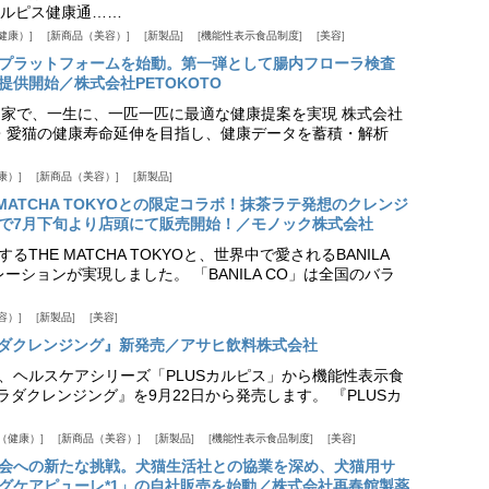
ルピス健康通……
健康）
新商品（美容）
新製品
機能性表示食品制度
美容
スプラットフォームを始動。第一弾として腸内フローラ検査
供開始／株式会社PETOKOTO
+ 専門家で、一生に、一匹一匹に最適な健康提案を実現 株式会社
愛犬・愛猫の健康寿命延伸を目指し、健康データを蓄積・解析
康）
新商品（美容）
新製品
HE MATCHA TOKYOとの限定コラボ！抹茶ラテ発想のクレンジ
で7月下旬より店頭にて販売開始！／モノック株式会社
THE MATCHA TOKYOと、世界中で愛されるBANILA
ーションが実現しました。 「BANILA CO」は全国のバラ
容）
新製品
美容
カラダクレンジング』新発売／アサヒ飲料株式会社
、ヘルスケアシリーズ「PLUSカルピス」から機能性表示食
カラダクレンジング』を9月22日から発売します。 『PLUSカ
（健康）
新商品（美容）
新製品
機能性表示食品制度
美容
会への新たな挑戦。犬猫生活社との協業を深め、犬猫用サ
グケアピューレ*1」の自社販売を始動／株式会社再春館製薬