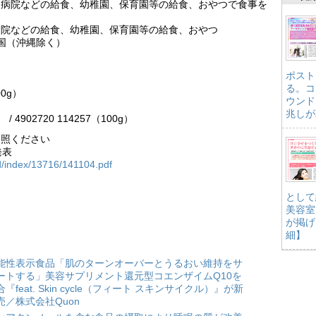
、病院などの給食、幼稚園、保育園等の給食、おやつで食事を
病院などの給食、幼稚園、保育園等の給食、おやつ
全国（沖縄除く）
ポスト
る。コ
00g）
ウンド
兆しが
/ 4902720 114257（100g）
参照ください
発表
d/index/13716/141104.pdf
として
美容室
が掲げ
細】
能性表示食品「肌のターンオーバーとうるおい維持をサ
ートする」美容サプリメント還元型コエンザイムQ10を
合『feat. Skin cycle（フィート スキンサイクル）』が新
売／株式会社Quon