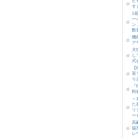
ピ
す
1
ー
ン
数
機
ア
犬
し
式
【
茶
り
『
料
～
た
リ
ー
高
協
レ