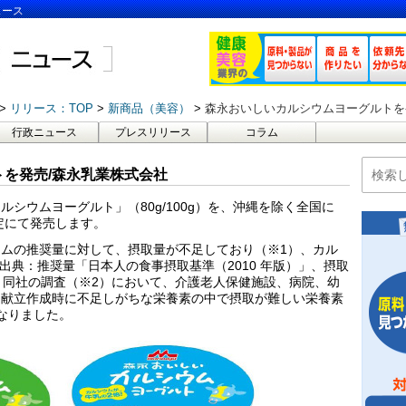
ュース
リリース：TOP
新商品（美容）
森永おいしいカルシウムヨーグルトを
行政ニュース
プレスリリース
コラム
を発売/森永乳業株式会社
シウムヨーグルト」（80g/100g）を、沖縄を除く全国に
限定にて発売します。
ムの推奨量に対して、摂取量が不足しており（※1）、カル
出典：推奨量「日本人の食事摂取基準（2010 年版）」、摂取
た、同社の調査（※2）において、介護老人保健施設、病院、幼
、献立作成時に不足しがちな栄養素の中で摂取が難しい栄養素
となりました。