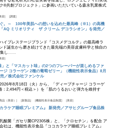
ク®共創プロジェクト」に参画いただいている森永乳業株式
美容
調査
ぐ。～ 100年美肌への想いを込めた最高峰（※1）の高機
「AQ ミリオリティ ザ クリーム デコラシオン」を発売／
ハイプレステージブランド『コスメデコルテ』の最高峰ラ
ランド誕生から磨き続けてきた最先端の美容皮膚科学と独自の
集し……
美容
味」と「マスカット味」の2つのフレーバーが楽しめるファ
ージ コラーゲン 2種の葡萄ゼリー」（機能性表示食品）8月
発売／株式会社ファンケル
026年8月18日（火）から、「ディープチャージ コラーゲ
価格：2,494円＜税込＞）を「肌のうるおいと弾力を維持す
商品（美容）
新製品
機能性表示食品制度
美容
カラケア睡眠プレミアム』 新発売／アサヒグループ食品株
乳酸菌「ガセリ菌CP2305株」と、「クロセチン」を配合 ア
会社は、機能性表示食品『ココカラケア睡眠プレミアム』