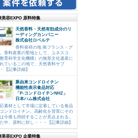
康美容EXPO 原料特集
天然香料・天然有効成分のリ
ーディングカンパニー
株式会社ロベルテ
香料発祥の地 南フランス・グ
。香料産業の聖地として、ユネスコ
教育科学文化機構）の無形文化遺産に
れているこの地で、天然香料サプ
・【記事詳細】
豚由来コンドロイチン
機能性表示食品対応
「P-コンドロイチンNHZ」
日本ハム株式会社
応素材として市場に定着している食品
コンドロイチン。高齢化を背景にその
は今後も持続することが見込まれる。
た中、原料に対し・・・【記事詳細】
康美容EXPO 企業特集