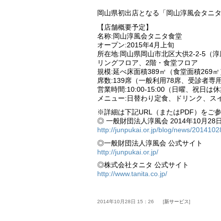
岡山県初出店となる「岡山淳風会タニ
【店舗概要予定】
名称:岡山淳風会タニタ食堂
オープン:2015年4月上旬
所在地:岡山県岡山市北区大供2-2-5（
リングフロア、2階・食堂フロア
規模:延べ床面積389㎡（食堂面積269㎡
席数:139席（一般利用78席、受診者専用
営業時間:10:00-15:00（日曜、祝日は
メニュー:日替わり定食、ドリンク、ス
※詳細は下記URL（またはPDF）をご
◎ 一般財団法人淳風会 2014年10月28
http://junpukai.or.jp/blog/news/2014102
◎一般財団法人淳風会 公式サイト
http://junpukai.or.jp/
◎株式会社タニタ 公式サイト
http://www.tanita.co.jp/
2014年10月28日 15：26
新サービス