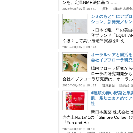
ンを、定量NMR法に基づ……
2026年08月07日 16：49
原料
機能性表示食
シミのもと*¹ にア
ション」新発売／サン
～日本で唯一*² の
容ブランド「EQUIT
くほぐして高い浸透*³ 実感を叶え……
2026年08月07日 09：44
オーラルケアと腸活を
会社イブフローラ研究
腸内フローラ研究から
ローラの研究開発から
会社イブフローラ研究所は、オーラル
2026年08月06日 18：21
健康食品
新商品（
4種類の赤い野菜と果
肌、脂肪にまとめてア
社
新日本製薬 株式会社
内売上No.1※1の「Slimore C
『Fun and He……
2026年08月06日 18：00