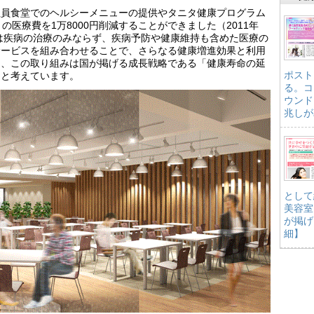
社員食堂でのヘルシーメニューの提供やタニタ健康プログラム
の医療費を1万8000円削減することができました（2011年
では疾病の治療のみならず、疾病予防や健康維持も含めた医療の
サービスを組み合わせることで、さらなる健康増進効果と利用
た、この取り組みは国が掲げる成長戦略である「健康寿命の延
ポスト
ると考えています。
る。コ
ウンド
兆しが
として
美容室
が掲げ
細】