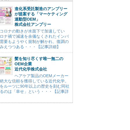
進化系受託製造のアンプリー
が提案する「マーケティング
連動型OEM」
株式会社アンプリー
コロナの動きが水面下で加速してい
ロナ禍で減速を余儀なくされたインバ
需要もようやく規制が解かれ、復調の
みえつつある・・・【記事詳細】
髪を知り尽くす唯一無二の
OEM企業
近代化学株式会社
ヘアケア製品のOEMメーカー
絶大な信頼を獲得している近代化学。
をルーツに90年以上の歴史を刻む同社
るのは「幸せ」という・・・【記事詳