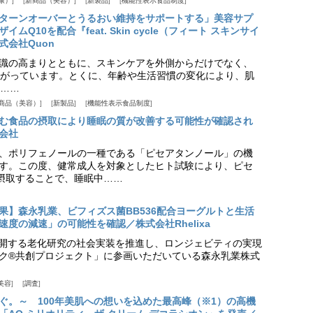
康）
新商品（美容）
新製品
機能性表示食品制度
ターンオーバーとうるおい維持をサポートする」美容サプ
Q10を配合『feat. Skin cycle（フィート スキンサイ
式会社Quon
識の高まりとともに、スキンケアを外側からだけでなく、
がっています。とくに、年齢や生活習慣の変化により、肌
……
商品（美容）
新製品
機能性表示食品制度
む食品の摂取により睡眠の質が改善する可能性が確認され
会社
、ポリフェノールの一種である「ピセアタンノール」の機
す。この度、健常成人を対象としたヒト試験により、ピセ
摂取することで、睡眠中……
果】森永乳業、ビフィズス菌BB536配合ヨーグルトと生活
度の減速」の可能性を確認／株式会社Rhelixa
aが展開する老化研究の社会実装を推進し、ロンジェビティの実現
ク®共創プロジェクト」に参画いただいている森永乳業株式
美容
調査
ぐ。～ 100年美肌への想いを込めた最高峰（※1）の高機