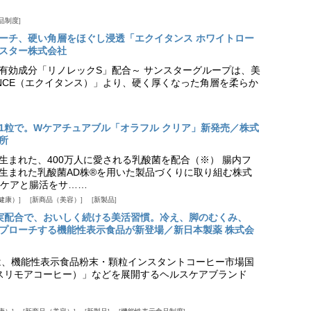
品制度
プローチ、硬い角層をほぐし浸透「エクイタンス ホワイトロー
スター株式会社
美白有効成分「リノレックS」配合～ サンスターグループは、美
ANCE（エクイタンス）」より、硬く厚くなった角層を柔らか
1粒で。Wケアチュアブル「オラフル クリア」新発売／株式
所
生まれた、400万人に愛される乳酸菌を配合（※） 腸内フ
生まれた乳酸菌AD株®を用いた製品づくりに取り組む株式
ケアと腸活をサ……
健康）
新商品（美容）
新製品
実配合で、おいしく続ける美活習慣。冷え、脚のむくみ、
プローチする機能性表示食品が新登場／新日本製薬 株式会
は、機能性表示食品粉末・顆粒インスタントコーヒー市場国
offee（スリモアコーヒー）」などを展開するヘルスケアブランド