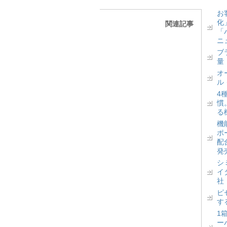
お
化
関連記事
「
ニ
ブ
量
オ
ル
4
慣
る
機
ポ
配
発
シ
イ
社
ピ
す
1
ー