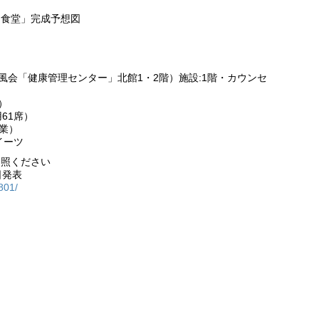
タ食堂」完成予想図
淳風会「健康管理センター」北館1・2階）施設:1階・カウンセ
）
61席）
休業）
イーツ
参照ください
日発表
801/