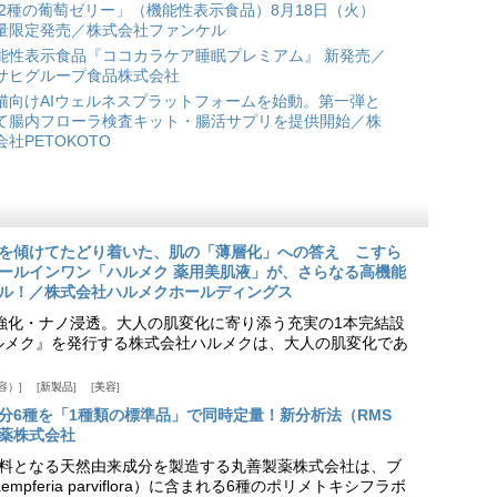
 2種の葡萄ゼリー」（機能性表示食品）8月18日（火）
量限定発売／株式会社ファンケル
能性表示食品『ココカラケア睡眠プレミアム』 新発売／
サヒグループ食品株式会社
猫向けAIウェルネスプラットフォームを始動。第一弾と
て腸内フローラ検査キット・腸活サプリを提供開始／株
会社PETOKOTO
を傾けてたどり着いた、肌の「薄層化」への答え こすら
ールインワン「ハルメク 薬用美肌液」が、さらなる高機能
ル！／株式会社ハルメクホールディングス
ア強化・ナノ浸透。大人の肌変化に寄り添う充実の1本完結設
『ハルメク』を発行する株式会社ハルメクは、大人の肌変化であ
容）
新製品
美容
分6種を「1種類の標準品」で同時定量！新分析法（RMS
薬株式会社
料となる天然由来成分を製造する丸善製薬株式会社は、ブ
pferia parviflora）に含まれる6種のポリメトキシフラボ