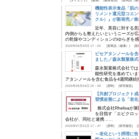
ダイエット
健康
健康食品
新商品（健
機能性表示食品「肌の
リメント還元型コエンザイム
クル）』が新発売／株
近年、美容に対する意
内側からも整えたいというニーズが広
の乾燥やコンディションのゆらぎを感
2026年08月05日 17：03
新商品（健康）
新
ピセアタンノールを含
ました／森永製菓株式
森永製菓株式会社では
能性研究を進めていま
アタンノールを含む食品を4週間継続
2026年08月04日 20：09
原料
研究報告
【共創プロジェクト成
習慣改善による「老化速
株式会社Rhelix
を目指す「エピクロッ
会社が、同社と連携……
2026年07月31日 17：47
原料
研究報告
～老化という摂理に告