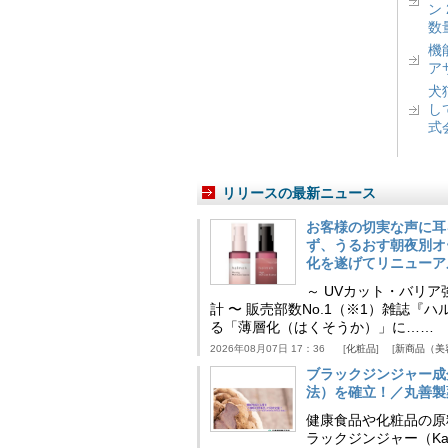
ン
数
機
ア
犬
し
式
リリースの最新ニュース
お客様の切実な声に耳
ず、うるおす朝夜別オ
化を遂げてリニューア
～ UVカット・バリ
計 〜 販売部数No.1（※1）雑誌
る「薄層化（はくそうか）」に……
2026年08月07日 17：36
化粧品
新商品（美
ブラックジンジャー成
法）を確立！／丸善製
健康食品や化粧品の原
ラックジンジャー（Kaem