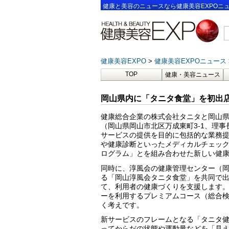
健康と美容のニュースなら健康美容EXPOニ
健康美容EXPO
健康美容EXPOニュース
TOP
健康・美容ニュース
岡山県内に「タニタ食堂」を初出店
健康総合企業の株式会社タニタと岡山
（岡山県岡山市北区万成東町3-1、理
サービスの提供を目的に包括的な業務
や健康診断といったメディカルチェッ
ログラム」とを組み合わせた新しい健
同時に、淳風会の健康管理センター（岡山
る「岡山淳風会タニタ食堂」を共同で
て、利用者の健康づくりを支援します。
ーを利用するプレミアムコース（総合
く考えです。
新サービスのフレームとなる「タニタ
ってからだの状態や運動量などを「見