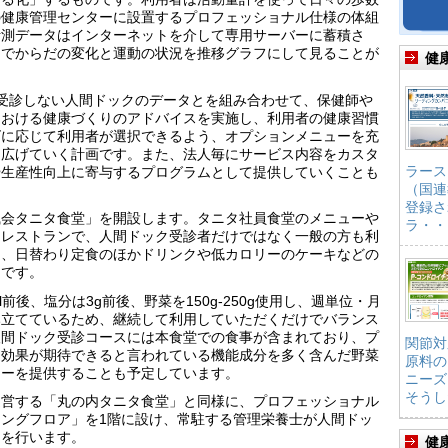
の健康管理センターに設置するプロフェッショナル仕様の体組
計測データはインターネットを介して専用サーバーに蓄積さ
ンでからだの変化と運動の状況を推移グラフにして見ることが
健
受診しない人間ドックのデータとを組み合わせて、保健師や
における健康づくりのアドバイスを実施し、利用者の健康習慣
ズに応じて利用者が選択できるよう、オプションメニューを充
を広げていく計画です。また、法人毎にサービス内容をカスタ
ラース
や生産性向上に寄与するプログラムとして提供していくことも
（国連
登録さ
風会タニタ食堂」を開設します。タニタ社員食堂のメニューや
ラ・・
ーレストランで、人間ドック受診者だけではなく一般の方も利
は、日替わり定食のほかドリンクや低カロリーのケーキなどの
定です。
l前後、塩分は3g前後、野菜を150g-250g使用し、週単位・月
み立てているため、継続して利用していただくだけでバランス
人間ドック受診コースには本食堂での食事が含まれており、プ
関節対
進効果が期待できると言われている機能成分を多く含んだ野菜
原料の
ューを提供することも予定しています。
ニーズ
そうし
運営する「丸の内タニタ食堂」と同様に、プロフェッショナル
ングフロア」を1階に設け、常駐する管理栄養士が人間ドッ
スを行います。
健