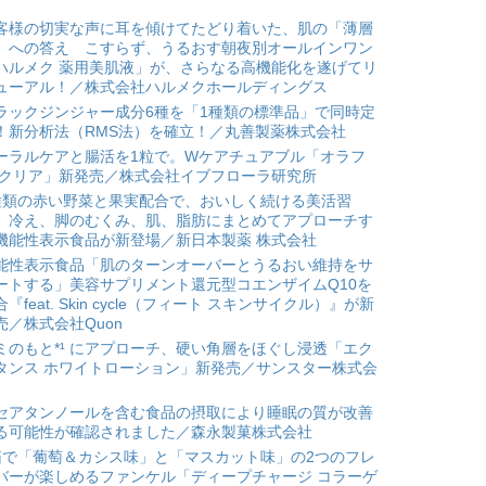
客様の切実な声に耳を傾けてたどり着いた、肌の「薄層
」への答え こすらず、うるおす朝夜別オールインワン
ハルメク 薬用美肌液」が、さらなる高機能化を遂げてリ
ューアル！／株式会社ハルメクホールディングス
ラックジンジャー成分6種を「1種類の標準品」で同時定
！新分析法（RMS法）を確立！／丸善製薬株式会社
ーラルケアと腸活を1粒で。Wケアチュアブル「オラフ
 クリア」新発売／株式会社イブフローラ研究所
種類の赤い野菜と果実配合で、おいしく続ける美活習
。冷え、脚のむくみ、肌、脂肪にまとめてアプローチす
機能性表示食品が新登場／新日本製薬 株式会社
能性表示食品「肌のターンオーバーとうるおい維持をサ
ートする」美容サプリメント還元型コエンザイムQ10を
合『feat. Skin cycle（フィート スキンサイクル）』が新
売／株式会社Quon
ミのもと*¹ にアプローチ、硬い角層をほぐし浸透「エク
タンス ホワイトローション」新発売／サンスター株式会
セアタンノールを含む食品の摂取により睡眠の質が改善
る可能性が確認されました／森永製菓株式会社
箱で「葡萄＆カシス味」と「マスカット味」の2つのフレ
バーが楽しめるファンケル「ディープチャージ コラーゲ