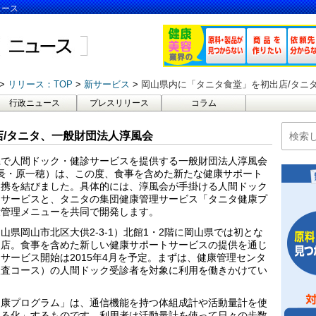
ュース
リリース：TOP
新サービス
岡山県内に「タニタ食堂」を初出店/タニ
行政ニュース
プレスリリース
コラム
/タニタ、一般財団法人淳風会
県で人間ドック・健診サービスを提供する一般財団法人淳風会
事長・原一穂）は、この度、食事を含めた新たな健康サポート
提携を結びました。具体的には、淳風会が手掛ける人間ドック
クサービスと、タニタの集団健康管理サービス「タニタ健康プ
康管理メニューを共同で開発します。
県岡山市北区大供2-3-1）北館1・2階に岡山県では初とな
出店。食事を含めた新しい健康サポートサービスの提供を通じ
サービス開始は2015年4月を予定。まずは、健康管理センタ
検査コース）の人間ドック受診者を対象に利用を働きかけてい
健康プログラム」は、通信機能を持つ体組成計や活動量計を使
える化」するものです。利用者は活動量計を使って日々の歩数