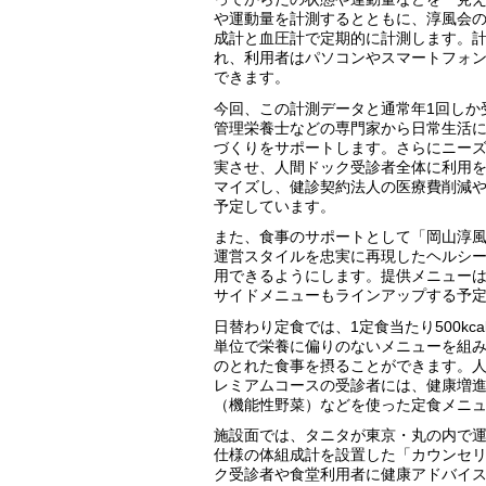
や運動量を計測するとともに、淳風会
成計と血圧計で定期的に計測します。
れ、利用者はパソコンやスマートフォ
できます。
今回、この計測データと通常年1回しか
管理栄養士などの専門家から日常生活
づくりをサポートします。さらにニー
実させ、人間ドック受診者全体に利用
マイズし、健診契約法人の医療費削減
予定しています。
また、食事のサポートとして「岡山淳
運営スタイルを忠実に再現したヘルシ
用できるようにします。提供メニュー
サイドメニューもラインアップする予
日替わり定食では、1定食当たり500kca
単位で栄養に偏りのないメニューを組
のとれた食事を摂ることができます。
レミアムコースの受診者には、健康増
（機能性野菜）などを使った定食メニ
施設面では、タニタが東京・丸の内で
仕様の体組成計を設置した「カウンセリ
ク受診者や食堂利用者に健康アドバイ